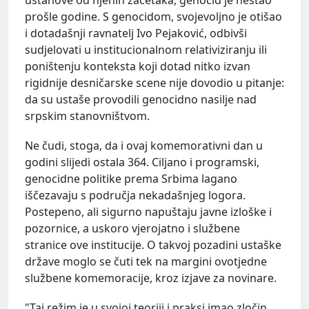
prošle godine. S genocidom, svojevoljno je otišao
i dotadašnji ravnatelj Ivo Pejaković, odbivši
sudjelovati u institucionalnom relativiziranju ili
poništenju konteksta koji dotad nitko izvan
rigidnije desničarske scene nije dovodio u pitanje:
da su ustaše provodili genocidno nasilje nad
srpskim stanovništvom.
Ne čudi, stoga, da i ovaj komemorativni dan u
godini slijedi ostala 364. Ciljano i programski,
genocidne politike prema Srbima lagano
iščezavaju s područja nekadašnjeg logora.
Postepeno, ali sigurno napuštaju javne izloške i
pozornice, a uskoro vjerojatno i službene
stranice ove institucije. O takvoj pozadini ustaške
države moglo se čuti tek na margini ovotjedne
službene komemoracije, kroz izjave za novinare.
"Taj režim je u svojoj teoriji i praksi imao zločin,