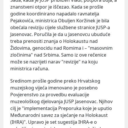
znanstveni otpor je iščezao. Kada se prošle
godine koordinirano napadalo ravnatelja
Pejakovića, ministrica Obuljen Koržinek je bila
obećala reviziju cijele službene stranice JUSP-a
Jasenovac. Poručila je da u Jasenovcu ubuduće
treba prenositi znanja o Holokaustu nad
Židovima, genocidu nad Romima i – "masovnim
zločinima" nad Srbima. Samo iz ove rečenice
može se nazrijeti narav "revizije" na koju
ministrica računa.
Sredinom prošle godine preko Hrvatskog
muzejskog vijeća imenovano je posebno
Povjerenstvo za provedbu evaluacije
muzeološkog djelovanja JUSP Jasenovac. Njihov
cilj je "implementacija Preporuka koje je uputio
Međunarodni savez za sjećanje na Holokaust
(IHRA)". Upravo je set sugestija IHRA-e o