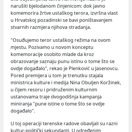
narušiti bjelodanom činjenicom: dok javno
komemorira žrtve ustaškog terora, izvršna vlast
u Hrvatskoj pozadinski se bavi poništavanjem
stvarnih razmjera njihova stradanja.
"Osuđujemo teror ustaškog režima na ovom
mjestu. Pozivamo u novom konceptu
komemoracije osobito mlade da kroz
obrazovanje saznaju punu istinu o tome što se
ovdje događalo", rekao je Plenković u Jasenovcu.
Pored premijera u tom je trenutku stajala
ministrica kulture i medija Nina Obuljen Koržinek,
u čijem resoru i pridruženim kulturnim
ustanovama traje dvogodišnja kampanja
miniranja "pune istine o tome što se ovdje
događalo".
U toj operaciji terenske radove obavljali su razni
kultur-politički sekundanti. U određenim