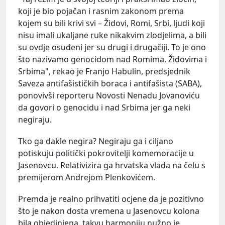
koji je bio pojačan i rasnim zakonom prema
kojem su bili krivi svi – Židovi, Romi, Srbi, ljudi koji
nisu imali ukaljane ruke nikakvim zlodjelima, a bili
su ovdje osuđeni jer su drugi i drugačiji. To je ono
što nazivamo genocidom nad Romima, Židovima i
Srbima", rekao je Franjo Habulin, predsjednik
Saveza antifašističkih boraca i antifašista (SABA),
ponovivši reporteru Novosti Nenadu Jovanoviću
da govori o genocidu i nad Srbima jer ga neki
negiraju.
Tko ga dakle negira? Negiraju ga i ciljano
potiskuju politički pokrovitelji komemoracije u
Jasenovcu. Relativizira ga hrvatska vlada na čelu s
premijerom Andrejom Plenkovićem.
Premda je realno prihvatiti ocjene da je pozitivno
što je nakon dosta vremena u Jasenovcu kolona
bila objedinjena, takvu harmoniju nužno je