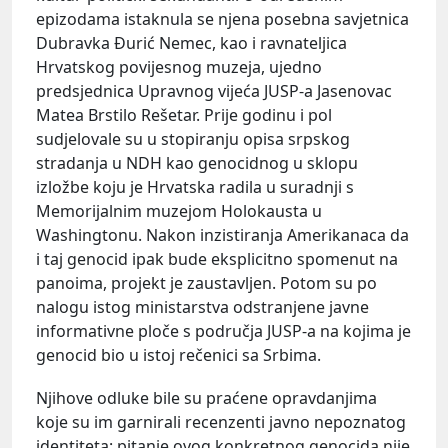
epizodama istaknula se njena posebna savjetnica
Dubravka Đurić Nemec, kao i ravnateljica
Hrvatskog povijesnog muzeja, ujedno
predsjednica Upravnog vijeća JUSP-a Jasenovac
Matea Brstilo Rešetar. Prije godinu i pol
sudjelovale su u stopiranju opisa srpskog
stradanja u NDH kao genocidnog u sklopu
izložbe koju je Hrvatska radila u suradnji s
Memorijalnim muzejom Holokausta u
Washingtonu. Nakon inzistiranja Amerikanaca da
i taj genocid ipak bude eksplicitno spomenut na
panoima, projekt je zaustavljen. Potom su po
nalogu istog ministarstva odstranjene javne
informativne ploče s područja JUSP-a na kojima je
genocid bio u istoj rečenici sa Srbima.
Njihove odluke bile su praćene opravdanjima
koje su im garnirali recenzenti javno nepoznatog
identiteta: pitanje ovog konkretnog genocida nije