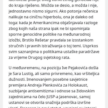
do kraja riješeno. Možda se desio, a možda i nije,
jednostavno nismo sigurni. Ako potonja rečenica
nalikuje na ciničnu hiperbolu, ona je daleko od
toga: kada je Amerikancima objašnjavala razloge
zbog kojih naša strana ipak ne bi spominjala
sporne genocidne politike na međunarodnoj
izložbi, Brstilo Rešetar pravdala se izostankom
stručnih i pravnih istraživanja o toj temi. Usprkos
svim saznanjima o politikama ustaške paradržave
za vrijeme Drugog svjetskog rata.
U međuvremenu, na poziciju Ive Pejakovića došla
je Sara Lustig, ali samo privremeno, kao vršiteljica
dužnosti. Imenovanjem posebne savjetnice
premijera Andreja Plenkovića za Holokaust,
suzbijanje antisemitizma i odnose sa židovskim
zajednicama na čelo JUSP-a Jasenovac, samoj
ustanovi se otvorila snažnija podrška izvršne