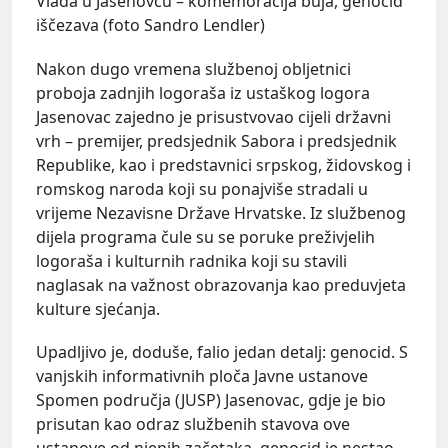
Vlada u Jasenovcu – komemoracija buja, genocid
iščezava (foto Sandro Lendler)
Nakon dugo vremena službenoj obljetnici
proboja zadnjih logoraša iz ustaškog logora
Jasenovac zajedno je prisustvovao cijeli državni
vrh – premijer, predsjednik Sabora i predsjednik
Republike, kao i predstavnici srpskog, židovskog i
romskog naroda koji su ponajviše stradali u
vrijeme Nezavisne Države Hrvatske. Iz službenog
dijela programa čule su se poruke preživjelih
logoraša i kulturnih radnika koji su stavili
naglasak na važnost obrazovanja kao preduvjeta
kulture sjećanja.
Upadljivo je, doduše, falio jedan detalj: genocid. S
vanjskih informativnih ploča Javne ustanove
Spomen područja (JUSP) Jasenovac, gdje je bio
prisutan kao odraz službenih stavova ove
ustanove od njenih začetaka, genocid je nestao