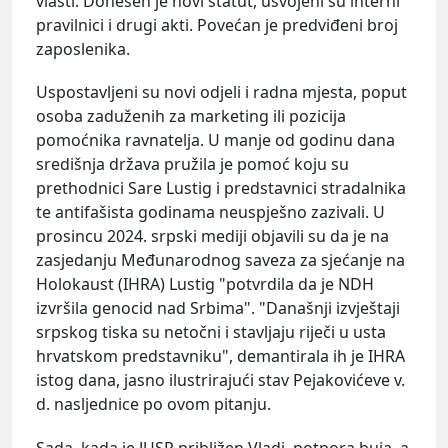
vlasti. Donesen je novi statut, usvojeni su interni
pravilnici i drugi akti. Povećan je predviđeni broj
zaposlenika.
Uspostavljeni su novi odjeli i radna mjesta, poput
osoba zaduženih za marketing ili pozicija
pomoćnika ravnatelja. U manje od godinu dana
središnja država pružila je pomoć koju su
prethodnici Sare Lustig i predstavnici stradalnika
te antifašista godinama neuspješno zazivali. U
prosincu 2024. srpski mediji objavili su da je na
zasjedanju Međunarodnog saveza za sjećanje na
Holokaust (IHRA) Lustig "potvrdila da je NDH
izvršila genocid nad Srbima". "Današnji izvještaji
srpskog tiska su netočni i stavljaju riječi u usta
hrvatskom predstavniku", demantirala ih je IHRA
istog dana, jasno ilustrirajući stav Pejakovićeve v.
d. nasljednice po ovom pitanju.
Sada, kada je JUSP približen Vladi, potpora buja, a