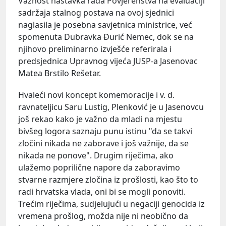
Važnost nastavka rada Povjerenstva na evaluaciji
sadržaja stalnog postava na ovoj sjednici
naglasila je posebna savjetnica ministrice, već
spomenuta Dubravka Đurić Nemec, dok se na
njihovo preliminarno izvješće referirala i
predsjednica Upravnog vijeća JUSP-a Jasenovac
Matea Brstilo Rešetar.
Hvaleći novi koncept komemoracije i v. d.
ravnateljicu Saru Lustig, Plenković je u Jasenovcu
još rekao kako je važno da mladi na mjestu
bivšeg logora saznaju punu istinu "da se takvi
zločini nikada ne zaborave i još važnije, da se
nikada ne ponove". Drugim riječima, ako
ulažemo poprilične napore da zaboravimo
stvarne razmjere zločina iz prošlosti, kao što to
radi hrvatska vlada, oni bi se mogli ponoviti.
Trećim riječima, sudjelujući u negaciji genocida iz
vremena prošlog, možda nije ni neobično da