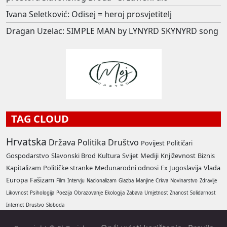
Ivana Seletković: Odisej = heroj prosvjetitelj
Dragan Uzelac: SIMPLE MAN by LYNYRD SKYNYRD song
TAG CLOUD
Hrvatska
Država
Politika
Društvo
Povijest
Političari
Gospodarstvo
Slavonski Brod
Kultura
Svijet
Mediji
Književnost
Biznis
Kapitalizam
Političke stranke
Međunarodni odnosi
Ex Jugoslavija
Vlada
Europa
Fašizam
Film
Intervju
Nacionalizam
Glazba
Manjine
Crkva
Novinarstvo
Zdravlje
Likovnost
Psihologija
Poezija
Obrazovanje
Ekologija
Zabava
Umjetnost
Znanost
Solidarnost
Internet
Drustvo
Sloboda