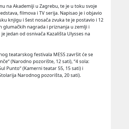
mu na Akademiji u Zagrebu, te je u toku svoje
edstava, filmova i TV serija. Napisao je i objavio
sku knjigu i šest nosača zvuka te je postavio i 12
ih glumačkih nagrada i priznanja u zemlji i
 je jedan od osnivača Kazališta Ulysses na
lnog teatarskog festivala MESS završit će se
e“ (Narodno pozorište, 12 sati), “4 sola:
l Punto“ (Kamerni teatar 55, 15 sati) i
tolarija Narodnog pozorišta, 20 sati).