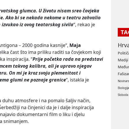
hrvatskog glumca. U životu nisam sreo čovjeka
elje. Ako bi se nekada nekome u teatru zahvalio
n izvukao iz ovog teatarskog sivila
“, rekao je
TA
Hrv
ntigona – 2000 godina kasnije“,
Maja
 velika čast što ima priliku raditi sa čovjekom koji
Politič
ka inspiracija. “
Prije početka rada na predstavi
Mediji
mcem takvog kalibra, ali je upravo njegov
Međun
ru. On mi je kroz svoju plemenitost i
Fašiz
rema glumi ne poznaje granice
“, istakla je
Novinar
Ekologij
Sloboda
 u duhu atmosfere i na pomalo šaljiv način,
erbedžiji na činjenici da je i dalje inspiracija
najavio dokumentarni film o liku i djelu
 sa snimanjem.