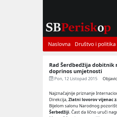
Naslovna
Društvo i politika
Rad Šerdbedžija dobitnik 
doprinos umjetnosti
Pon, 12 Listopad 2015
Objavi
Najznačajnije priznanje Internacio
Direkcija,
Zlatni lovorov vijenac 
Bijelom salonu Narodnog pozoriš
Šerbedžiji
. Čast da lično uruči nag