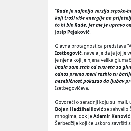
“
Rade je najbolja verzija srpsko-
koji troši više energije na prijat
to bi bio Rade, jer me je upravo o
Josip Pejaković
.
Glavna protagnostica predstave “A
Izetbegović
, navela je da je joj je
je njena koji je njena velika glumač
imala sam stah od susreta sa glu
odnos prema meni razbio tu barije
nesebičnost pokazao da ljubav p
Izetbegovićeva.
Govoreći o saradnji koju su imali,
Bojan Hadžihalilović
se zahvalio Š
mnogima, dok je
Ademir Kenović
Šerbedžije koji će uskoro završiti