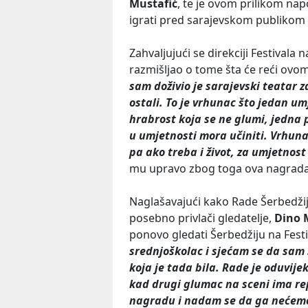
Mustafić
, te je ovom prilikom n
igrati pred sarajevskom publikom 
Zahvaljujući se direkciji Festivala
razmišljao o tome šta će reći ovom
sam doživio je sarajevski teatar za
ostali. To je vrhunac što jedan um
hrabrost koja se ne glumi, jedna 
u umjetnosti mora učiniti. Vrhunac
pa ako treba i život, za umjetnost 
mu upravo zbog toga ova nagrada
Naglašavajući kako Rade Šerbedži
posebno privlači gledatelje,
Dino 
ponovo gledati Šerbedžiju na Festi
srednjoškolac i sjećam se da sam
koja je tada bila. Rade je oduvijek
kad drugi glumac na sceni ima re
nagradu i nadam se da ga nećemo