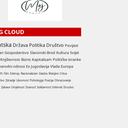
G CLOUD
atska
Država
Politika
Društvo
Povijest
ari
Gospodarstvo
Slavonski Brod
Kultura
Svijet
Književnost
Biznis
Kapitalizam
Političke stranke
arodni odnosi
Ex Jugoslavija
Vlada
Europa
am
Film
Intervju
Nacionalizam
Glazba
Manjine
Crkva
stvo
Zdravlje
Likovnost
Psihologija
Poezija
Obrazovanje
a
Zabava
Umjetnost
Znanost
Solidarnost
Internet
Drustvo