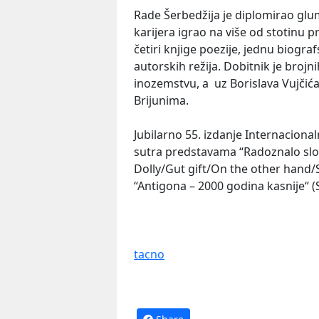
Rade Šerbedžija je diplomirao glu
karijera igrao na više od stotinu pr
četiri knjige poezije, jednu biograf
autorskih režija. Dobitnik je brojn
inozemstvu, a uz Borislava Vujčića
Brijunima.
Jubilarno 55. izdanje Internaciona
sutra predstavama “Radoznalo slonč
Dolly/Gut gift/On the other hand/Su
“Antigona – 2000 godina kasnije“ (S
tacno