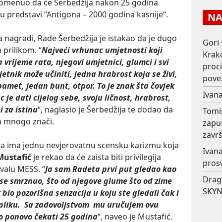
apomenuo da će Šerbedžija nakon 25 godina
u predstavi “Antigona – 2000 godina kasnije“.
NAJ
 na nagradi, Rade Šerbedžija je istakao da je dugo
Gori 
 prilikom. “
Najveći vrhunac umjetnosti koji
Krako
 vrijeme rata, njegovi umjetnici, glumci i svi
proc
jetnik može učiniti, jedna hrabrost koja se živi,
pove
pamet, jedan bunt, otpor. To je znak šta čovjek
Ivana
 je dati cijelog sebe, svoju ličnost, hrabrost,
i za istinu
“, naglasio je Šerbedžija te dodao da
Tomi
 mnogo znači.
zapu
završ
ja ima jednu nevjerovatnu scensku karizmu koja
Ivana
Mustafić
je rekao da će zaista biti privilegija
prosv
valu MESS. “
Ja sam Radeta prvi put gledao kao
Drag
 se smrznuo, što od njegove glume što od zime
SKYN
 bio pozorišna senzacija u koju ste gledali čak i
pliku.
Sa zadovoljstvom mu uručujem ovu
 ponovo čekati 25 godina
“, naveo je Mustafić.