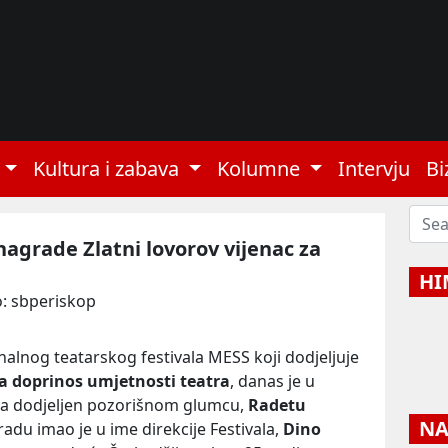
Kultura i zabava
Kolumne
Intervju
Bi
nagrade Zlatni lovorov vijenac za
HI
o: sbperiskop
nalnog teatarskog festivala MESS koji dodjeljuje
za doprinos umjetnosti teatra
, danas je u
ta dodjeljen pozorišnom glumcu,
Radetu
NAJ
radu imao je u ime direkcije Festivala,
Dino