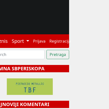
znis
Sport
Prijava
Registracija
MNA SBPERISKOPA
NOVIJI KOMENTARI