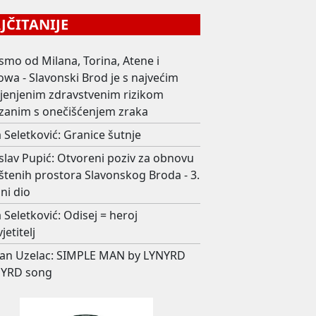
ČITANIJE
smo od Milana, Torina, Atene i
wa - Slavonski Brod je s najvećim
ijenjenim zdravstvenim rizikom
zanim s onečišćenjem zraka
 Seletković: Granice šutnje
slav Pupić: Otvoreni poziv za obnovu
štenih prostora Slavonskog Broda - 3.
ni dio
 Seletković: Odisej = heroj
jetitelj
an Uzelac: SIMPLE MAN by LYNYRD
YRD song