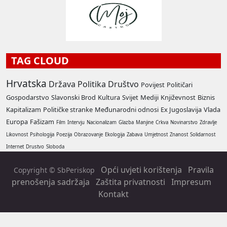
TAG CLOUD
Hrvatska
Država
Politika
Društvo
Povijest
Političari
Gospodarstvo
Slavonski Brod
Kultura
Svijet
Mediji
Književnost
Biznis
Kapitalizam
Političke stranke
Međunarodni odnosi
Ex Jugoslavija
Vlada
Europa
Fašizam
Film
Intervju
Nacionalizam
Glazba
Manjine
Crkva
Novinarstvo
Zdravlje
Likovnost
Psihologija
Poezija
Obrazovanje
Ekologija
Zabava
Umjetnost
Znanost
Solidarnost
Internet
Drustvo
Sloboda
Opći uvjeti korištenja
Pravila
Copyright © SbPeriskop
prenošenja sadržaja
Zaštita privatnosti
Impresum
Kontakt