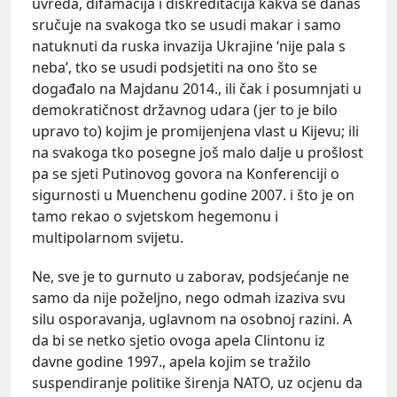
uvreda, difamacija i diskreditacija kakva se danas
sručuje na svakoga tko se usudi makar i samo
natuknuti da ruska invazija Ukrajine ‘nije pala s
neba’, tko se usudi podsjetiti na ono što se
događalo na Majdanu 2014., ili čak i posumnjati u
demokratičnost državnog udara (jer to je bilo
upravo to) kojim je promijenjena vlast u Kijevu; ili
na svakoga tko posegne još malo dalje u prošlost
pa se sjeti Putinovog govora na Konferenciji o
sigurnosti u Muenchenu godine 2007. i što je on
tamo rekao o svjetskom hegemonu i
multipolarnom svijetu.
Ne, sve je to gurnuto u zaborav, podsjećanje ne
samo da nije poželjno, nego odmah izaziva svu
silu osporavanja, uglavnom na osobnoj razini. A
da bi se netko sjetio ovoga apela Clintonu iz
davne godine 1997., apela kojim se tražilo
suspendiranje politike širenja NATO, uz ocjenu da