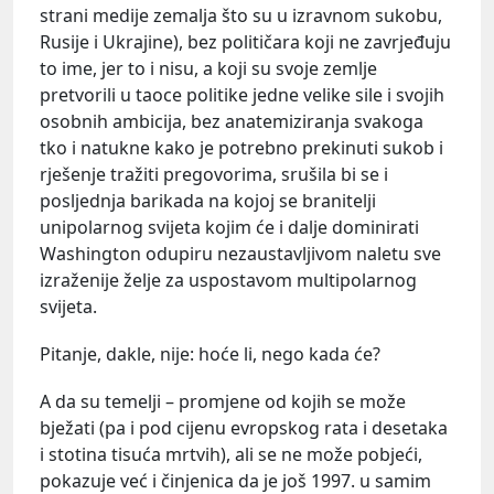
strani medije zemalja što su u izravnom sukobu,
Rusije i Ukrajine), bez političara koji ne zavrjeđuju
to ime, jer to i nisu, a koji su svoje zemlje
pretvorili u taoce politike jedne velike sile i svojih
osobnih ambicija, bez anatemiziranja svakoga
tko i natukne kako je potrebno prekinuti sukob i
rješenje tražiti pregovorima, srušila bi se i
posljednja barikada na kojoj se branitelji
unipolarnog svijeta kojim će i dalje dominirati
Washington odupiru nezaustavljivom naletu sve
izraženije želje za uspostavom multipolarnog
svijeta.
Pitanje, dakle, nije: hoće li, nego kada će?
A da su temelji – promjene od kojih se može
bježati (pa i pod cijenu evropskog rata i desetaka
i stotina tisuća mrtvih), ali se ne može pobjeći,
pokazuje već i činjenica da je još 1997. u samim