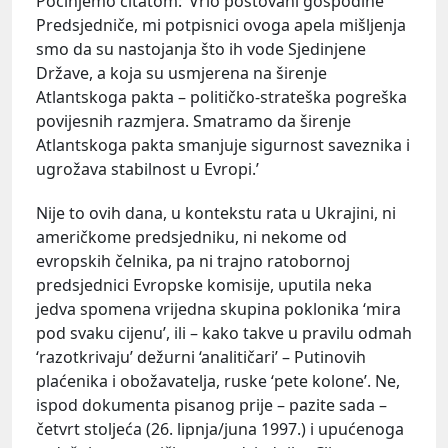
Počinjemo citatom: ‘Vrlo poštovani gospodine
Predsjedniče, mi potpisnici ovoga apela mišljenja
smo da su nastojanja što ih vode Sjedinjene
Države, a koja su usmjerena na širenje
Atlantskoga pakta – političko-strateška pogreška
povijesnih razmjera. Smatramo da širenje
Atlantskoga pakta smanjuje sigurnost saveznika i
ugrožava stabilnost u Evropi.’
Nije to ovih dana, u kontekstu rata u Ukrajini, ni
američkome predsjedniku, ni nekome od
evropskih čelnika, pa ni trajno ratobornoj
predsjednici Evropske komisije, uputila neka
jedva spomena vrijedna skupina poklonika ‘mira
pod svaku cijenu’, ili – kako takve u pravilu odmah
‘razotkrivaju’ dežurni ‘analitičari’ – Putinovih
plaćenika i obožavatelja, ruske ‘pete kolone’. Ne,
ispod dokumenta pisanog prije – pazite sada –
četvrt stoljeća (26. lipnja/juna 1997.) i upućenoga