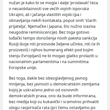
nužan je kako bi se mogla i dalje ‘prodavati’ teza
o nezaobilaznosti sve većih vojnih isporuka
Ukrajini, ali i jačanja vlastitih vojski (pa i
obnavljanja nekih kontakata, poput onih ‘starih
prijatelja’, Njemačke i Japana, što nužno izaziva
neugodne reminiscencije). Bez toga gotovo
luđački tempo donošenja novih paketa sankcija
Rusiji (koje niti proizvode željene učinke, niti će ih
proizvesti) i njihov bumerang efekt pod kojim
stenju Evropljani) ne bi mogao glatko prolaziti u
nacionalnim parlamentima i na summitima
Evropske unije.
Bez toga, dakle bez obezglavljenog javnog
mnijenja, bez javnosti u demokratskim zemljama
kojoj je uskraćeno jedno od osnovnih
demokratskih prava, ono da bude informirana,
bez medija koji su kukavički i sramotno prihvatili
ulogu raspirivača rata (pri čemu ostavljamo po