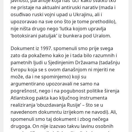
javnosti, paranoje koja nas ‘uči’ kako svatko tko
ne pristaje na aktualni antiruski narativ (mada i
osuđivao ruski vojni upad u Ukrajinu, ali i
upozoravao na sve ono što je tome prethodilo),
nije ništa drugo nego ‘lutka kojom upravlja
‘botoksirani patuljak’ iz bunkera pod Uralom.
Dokument iz 1997. spomenuli smo prije svega
zato da pokažemo kako je i tada bilo razumnih i
pametnih ljudi u Sjedinjenim Državama (tadašnju
Evropu koja se s ovom današnjom ni mjeriti ne
može, da i ne spominjemo) koji su
argumentirano upozoravali ne samo na
pogrešnost, nego i na pogubnost politike širenja
Atlantskog pakta kao ključnog instrumenta
realiziranja ‘obuzdavanja Rusije’ – što se u
navedenom dokumntu izrijekom ne navodi). Ali,
spomenuli smo taj dokument i zbog nečega
drugoga. On nije izazvao takvu lavinu osobnih