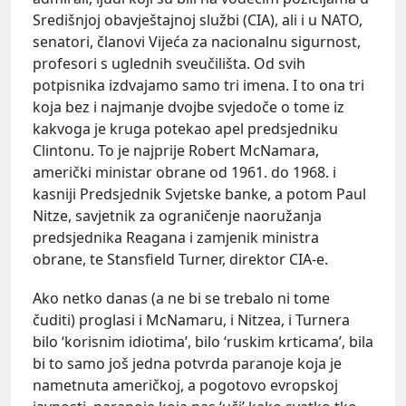
Središnjoj obavještajnoj službi (CIA), ali i u NATO,
senatori, članovi Vijeća za nacionalnu sigurnost,
profesori s uglednih sveučilišta. Od svih
potpisnika izdvajamo samo tri imena. I to ona tri
koja bez i najmanje dvojbe svjedoče o tome iz
kakvoga je kruga potekao apel predsjedniku
Clintonu. To je najprije Robert McNamara,
američki ministar obrane od 1961. do 1968. i
kasniji Predsjednik Svjetske banke, a potom Paul
Nitze, savjetnik za ograničenje naoružanja
predsjednika Reagana i zamjenik ministra
obrane, te Stansfield Turner, direktor CIA-e.
Ako netko danas (a ne bi se trebalo ni tome
čuditi) proglasi i McNamaru, i Nitzea, i Turnera
bilo ‘korisnim idiotima’, bilo ‘ruskim krticama’, bila
bi to samo još jedna potvrda paranoje koja je
nametnuta američkoj, a pogotovo evropskoj