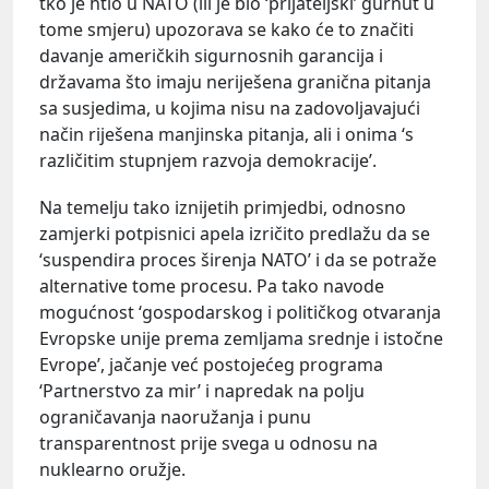
tko je htio u NATO (ili je bio ‘prijateljski’ gurnut u
tome smjeru) upozorava se kako će to značiti
davanje američkih sigurnosnih garancija i
državama što imaju neriješena granična pitanja
sa susjedima, u kojima nisu na zadovoljavajući
način riješena manjinska pitanja, ali i onima ‘s
različitim stupnjem razvoja demokracije’.
Na temelju tako iznijetih primjedbi, odnosno
zamjerki potpisnici apela izričito predlažu da se
‘suspendira proces širenja NATO’ i da se potraže
alternative tome procesu. Pa tako navode
mogućnost ‘gospodarskog i političkog otvaranja
Evropske unije prema zemljama srednje i istočne
Evrope’, jačanje već postojećeg programa
‘Partnerstvo za mir’ i napredak na polju
ograničavanja naoružanja i punu
transparentnost prije svega u odnosu na
nuklearno oružje.