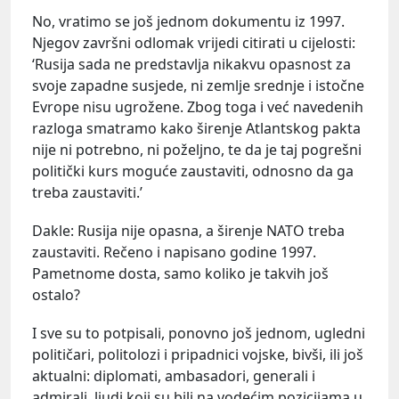
No, vratimo se još jednom dokumentu iz 1997.
Njegov završni odlomak vrijedi citirati u cijelosti:
‘Rusija sada ne predstavlja nikakvu opasnost za
svoje zapadne susjede, ni zemlje srednje i istočne
Evrope nisu ugrožene. Zbog toga i već navedenih
razloga smatramo kako širenje Atlantskog pakta
nije ni potrebno, ni poželjno, te da je taj pogrešni
politički kurs moguće zaustaviti, odnosno da ga
treba zaustaviti.’
Dakle: Rusija nije opasna, a širenje NATO treba
zaustaviti. Rečeno i napisano godine 1997.
Pametnome dosta, samo koliko je takvih još
ostalo?
I sve su to potpisali, ponovno još jednom, ugledni
političari, politolozi i pripadnici vojske, bivši, ili još
aktualni: diplomati, ambasadori, generali i
admirali, ljudi koji su bili na vodećim pozicijama u