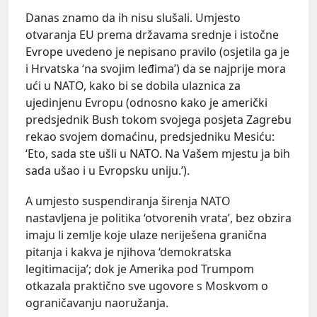
Danas znamo da ih nisu slušali. Umjesto
otvaranja EU prema državama srednje i istočne
Evrope uvedeno je nepisano pravilo (osjetila ga je
i Hrvatska ‘na svojim leđima’) da se najprije mora
ući u NATO, kako bi se dobila ulaznica za
ujedinjenu Evropu (odnosno kako je američki
predsjednik Bush tokom svojega posjeta Zagrebu
rekao svojem domaćinu, predsjedniku Mesiću:
‘Eto, sada ste ušli u NATO. Na Vašem mjestu ja bih
sada ušao i u Evropsku uniju.’).
A umjesto suspendiranja širenja NATO
nastavljena je politika ‘otvorenih vrata’, bez obzira
imaju li zemlje koje ulaze neriješena granična
pitanja i kakva je njihova ‘demokratska
legitimacija’; dok je Amerika pod Trumpom
otkazala praktično sve ugovore s Moskvom o
ograničavanju naoružanja.