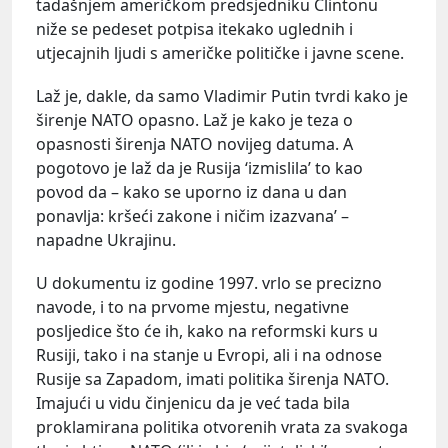
tadašnjem američkom predsjedniku Clintonu
niže se pedeset potpisa itekako uglednih i
utjecajnih ljudi s američke političke i javne scene.
Laž je, dakle, da samo Vladimir Putin tvrdi kako je
širenje NATO opasno. Laž je kako je teza o
opasnosti širenja NATO novijeg datuma. A
pogotovo je laž da je Rusija ‘izmislila’ to kao
povod da – kako se uporno iz dana u dan
ponavlja: kršeći zakone i ničim izazvana’ –
napadne Ukrajinu.
U dokumentu iz godine 1997. vrlo se precizno
navode, i to na prvome mjestu, negativne
posljedice što će ih, kako na reformski kurs u
Rusiji, tako i na stanje u Evropi, ali i na odnose
Rusije sa Zapadom, imati politika širenja NATO.
Imajući u vidu činjenicu da je već tada bila
proklamirana politika otvorenih vrata za svakoga