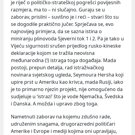
je riječ o političko-strateškoj pogrešci povijesnih
razmjera, ma to – ni slučajno. Guraju se u
zaborav, prisilni – suvišno je i reći – stvari što su
se dogodile praktično jučer. Sprječava se, evo
najnovijeg primjera, da se sazna istina o
miniranju plinovoda Sjeverni tok 1 i 2. Pa je tako u
Vijeću sigurnosti srušen prijedlog rusko-kineske
deklaracije kojom se tražila neovisna
međunarodna (!) istraga toga događaja. Mada
postoji, prepun detalja, rad istraživačkog
novinara svjetskog ugleda, Seymoura Hersha koji
upire prst u Ameriku kao krivca, mada Rusiji, iako
je to primarno njezin projekt, nije omogućeno da
sudjeluje u ‘istrazi’ što je vode Njemačka, Švedska
i Danska. A možda i upravo zbog toga.
Nametnuti zaborav na kojemu zdušno rade,
udruženim snagama, drugorazredni političari
Amerike i Evrope i mediji kojima oni upravljaju,