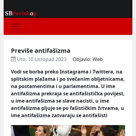
Previše antifašizma
Uto, 10 Listopad 2023
Objavio: Web
Vodi se borba preko Instagrama i Twittera, na
splitskim plažama i po svečanim obljetnicama,
na postamentima i u parlamentima. U ime
antifašizma prekraja se antifašistička povijest,
u ime antifašizma se slave nacisti, u ime
antifašizma pljuje se po fašističkim žrtvama, u
ime antifašizma zatvaraju se antifašisti