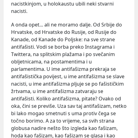
nacistkinjom, u holokaustu ubili neki stvarni
nacisti.
A onda opet... ali ne moramo dalje. Od Srbije do
Hrvatske, od Hrvatske do Rusije, od Rusije do
Kanade, od Kanade do Poljske: na sve strane
antifašisti. Vodi se borba preko Instagrama i
Twittera, na splitskim plažama i po svečanim
obljetnicama, na postamentima i u
parlamentima. U ime antifašizma prekraja se
antifašistička povijest, u ime antifašizma se slave
nacisti, u ime antifašizma pljuje se po fašističkim
žrtvama, u ime antifašizma zatvaraju se
antifašisti. Koliko antifašizma, pitate? Ovako od
oka, čini se previše. Uza sav taj antifašizam, netko
bi lako mogao smetnuti s uma protiv čega se
točno borimo. A za to vrijeme, sa svih strana
globusa nadire nešto što izgleda kao fašizam,
hoda kao fašizam, kao fašizam se glasa i kao