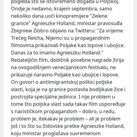
pogleda što se istovremeno događa u Poljskoj.
Ondje je nedavno, krajem septembra, samo
nekoliko dana uoči kinopremijere "Zelene
granice" Agnieszke Holland, ministar pravosuđa
Zbigniew Ziobro objavio na Twitteru: "Za vrijeme
Trećeg Reicha, Nijemci su u propagandnim
filmovima prikazivali Poljake kao lopove i ubojice.
Danas za to imamo Agnieszku Holland."
Redateljičin film, dobitnik posebne nagrade žirija
na ovogodišnjem venecijanskom festivalu, ne
prikazuje naravno Poljake kao ubojice i lopove.
On govori o antiimigrantskoj politici poljske
vlasti, koja je na granice postavila bodljikave žice i
postrojila specijalne jedinice. I nije problem u
tome što poljska vlast sada takav film uspoređuje
s nacističkom propagandom – dobro, u redu,
problem je, itekakav je problem – ali je problem
još i to što su židovske pretke Agnieszke Holland,
koju ministar proglašava suvremenom