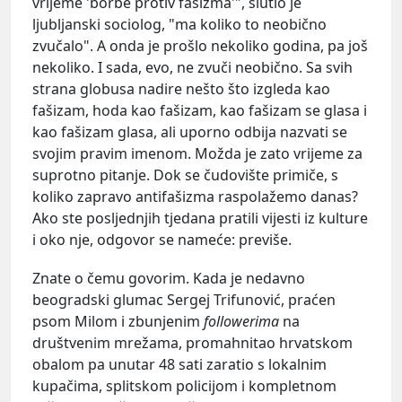
vrijeme 'borbe protiv fašizma'", slutio je
ljubljanski sociolog, "ma koliko to neobično
zvučalo". A onda je prošlo nekoliko godina, pa još
nekoliko. I sada, evo, ne zvuči neobično. Sa svih
strana globusa nadire nešto što izgleda kao
fašizam, hoda kao fašizam, kao fašizam se glasa i
kao fašizam glasa, ali uporno odbija nazvati se
svojim pravim imenom. Možda je zato vrijeme za
suprotno pitanje. Dok se čudovište primiče, s
koliko zapravo antifašizma raspolažemo danas?
Ako ste posljednjih tjedana pratili vijesti iz kulture
i oko nje, odgovor se nameće: previše.
Znate o čemu govorim. Kada je nedavno
beogradski glumac Sergej Trifunović, praćen
psom Milom i zbunjenim
followerima
na
društvenim mrežama, promahnitao hrvatskom
obalom pa unutar 48 sati zaratio s lokalnim
kupačima, splitskom policijom i kompletnom