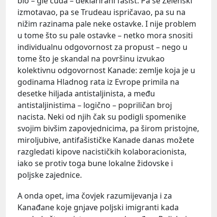
bio – gle čuda – deklarirani fašist. Pa se Zelenski
izmotavao, pa se Trudeau ispričavao, pa su na
nižim razinama pale neke ostavke. I nije problem
u tome što su pale ostavke – netko mora snositi
individualnu odgovornost za propust – nego u
tome što je skandal na površinu izvukao
kolektivnu odgovornost Kanade: zemlje koja je u
godinama Hladnog rata iz Evrope primila na
desetke hiljada antistaljinista, a među
antistaljinistima – logično – popriličan broj
nacista. Neki od njih čak su podigli spomenike
svojim bivšim zapovjednicima, pa širom pristojne,
miroljubive, antifašističke Kanade danas možete
razgledati kipove nacističkih kolaboracionista,
iako se protiv toga bune lokalne židovske i
poljske zajednice.
A onda opet, ima čovjek razumijevanja i za
Kanađane koje gnjave poljski imigranti kada