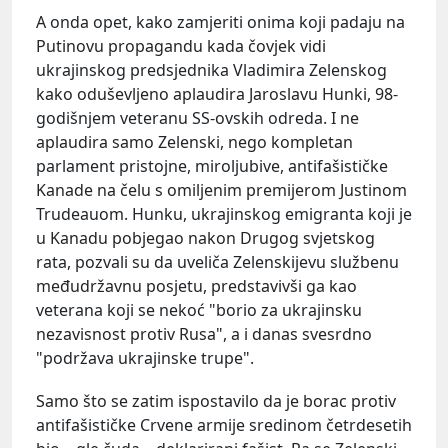
A onda opet, kako zamjeriti onima koji padaju na
Putinovu propagandu kada čovjek vidi
ukrajinskog predsjednika Vladimira Zelenskog
kako oduševljeno aplaudira Jaroslavu Hunki, 98-
godišnjem veteranu SS-ovskih odreda. I ne
aplaudira samo Zelenski, nego kompletan
parlament pristojne, miroljubive, antifašističke
Kanade na čelu s omiljenim premijerom Justinom
Trudeauom. Hunku, ukrajinskog emigranta koji je
u Kanadu pobjegao nakon Drugog svjetskog
rata, pozvali su da uveliča Zelenskijevu službenu
međudržavnu posjetu, predstavivši ga kao
veterana koji se nekoć "borio za ukrajinsku
nezavisnost protiv Rusa", a i danas svesrdno
"podržava ukrajinske trupe".
Samo što se zatim ispostavilo da je borac protiv
antifašističke Crvene armije sredinom četrdesetih