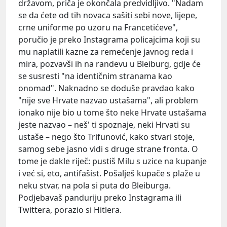
državom, priča je okončala predvidljivo. "Nadam
se da ćete od tih novaca sašiti sebi nove, lijepe,
crne uniforme po uzoru na Francetićeve",
poručio je preko Instagrama policajcima koji su
mu naplatili kazne za remećenje javnog reda i
mira, pozvavši ih na randevu u Bleiburg, gdje će
se susresti "na identičnim stranama kao
onomad". Naknadno se doduše pravdao kako
"nije sve Hrvate nazvao ustašama", ali problem
ionako nije bio u tome što neke Hrvate ustašama
jeste nazvao – neš' ti spoznaje, neki Hrvati su
ustaše – nego što Trifunović, kako stvari stoje,
samog sebe jasno vidi s druge strane fronta. O
tome je dakle riječ: pustiš Milu s uzice na kupanje
i već si, eto, antifašist. Pošalješ kupače s plaže u
neku stvar, na pola si puta do Bleiburga.
Podjebavaš panduriju preko Instagrama ili
Twittera, porazio si Hitlera.