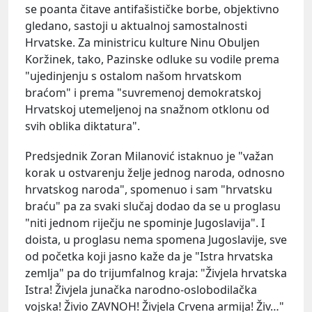
se poanta čitave antifašističke borbe, objektivno
gledano, sastoji u aktualnoj samostalnosti
Hrvatske. Za ministricu kulture Ninu Obuljen
Koržinek, tako, Pazinske odluke su vodile prema
"ujedinjenju s ostalom našom hrvatskom
braćom" i prema "suvremenoj demokratskoj
Hrvatskoj utemeljenoj na snažnom otklonu od
svih oblika diktatura".
Predsjednik Zoran Milanović istaknuo je "važan
korak u ostvarenju želje jednog naroda, odnosno
hrvatskog naroda", spomenuo i sam "hrvatsku
braću" pa za svaki slučaj dodao da se u proglasu
"niti jednom riječju ne spominje Jugoslavija". I
doista, u proglasu nema spomena Jugoslavije, sve
od početka koji jasno kaže da je "Istra hrvatska
zemlja" pa do trijumfalnog kraja: "Živjela hrvatska
Istra! Živjela junačka narodno-oslobodilačka
vojska! Živio ZAVNOH! Živjela Crvena armija! Živ…"