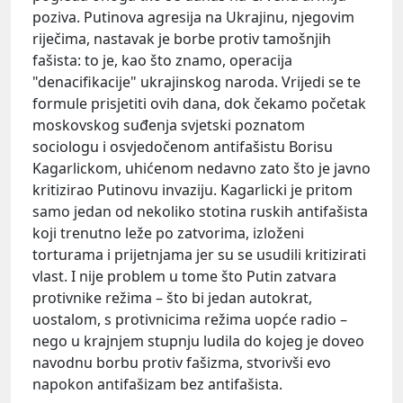
poziva. Putinova agresija na Ukrajinu, njegovim
riječima, nastavak je borbe protiv tamošnjih
fašista: to je, kao što znamo, operacija
"denacifikacije" ukrajinskog naroda. Vrijedi se te
formule prisjetiti ovih dana, dok čekamo početak
moskovskog suđenja svjetski poznatom
sociologu i osvjedočenom antifašistu Borisu
Kagarlickom, uhićenom nedavno zato što je javno
kritizirao Putinovu invaziju. Kagarlicki je pritom
samo jedan od nekoliko stotina ruskih antifašista
koji trenutno leže po zatvorima, izloženi
torturama i prijetnjama jer su se usudili kritizirati
vlast. I nije problem u tome što Putin zatvara
protivnike režima – što bi jedan autokrat,
uostalom, s protivnicima režima uopće radio –
nego u krajnjem stupnju ludila do kojeg je doveo
navodnu borbu protiv fašizma, stvorivši evo
napokon antifašizam bez antifašista.