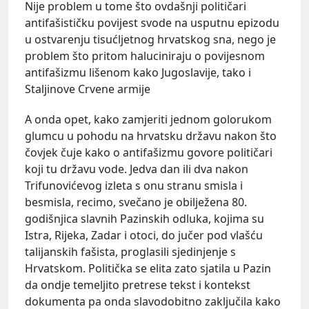
Nije problem u tome što ovdašnji političari
antifašističku povijest svode na usputnu epizodu
u ostvarenju tisućljetnog hrvatskog sna, nego je
problem što pritom haluciniraju o povijesnom
antifašizmu lišenom kako Jugoslavije, tako i
Staljinove Crvene armije
A onda opet, kako zamjeriti jednom golorukom
glumcu u pohodu na hrvatsku državu nakon što
čovjek čuje kako o antifašizmu govore političari
koji tu državu vode. Jedva dan ili dva nakon
Trifunovićevog izleta s onu stranu smisla i
besmisla, recimo, svečano je obilježena 80.
godišnjica slavnih Pazinskih odluka, kojima su
Istra, Rijeka, Zadar i otoci, do jučer pod vlašću
talijanskih fašista, proglasili sjedinjenje s
Hrvatskom. Politička se elita zato sjatila u Pazin
da ondje temeljito pretrese tekst i kontekst
dokumenta pa onda slavodobitno zaključila kako