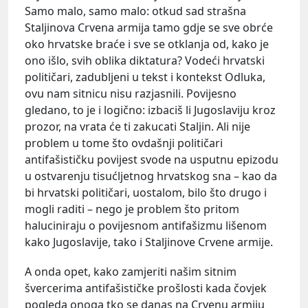
Samo malo, samo malo: otkud sad strašna
Staljinova Crvena armija tamo gdje se sve obrće
oko hrvatske braće i sve se otklanja od, kako je
ono išlo, svih oblika diktatura? Vodeći hrvatski
političari, zadubljeni u tekst i kontekst Odluka,
ovu nam sitnicu nisu razjasnili. Povijesno
gledano, to je i logično: izbaciš li Jugoslaviju kroz
prozor, na vrata će ti zakucati Staljin. Ali nije
problem u tome što ovdašnji političari
antifašističku povijest svode na usputnu epizodu
u ostvarenju tisućljetnog hrvatskog sna – kao da
bi hrvatski političari, uostalom, bilo što drugo i
mogli raditi – nego je problem što pritom
haluciniraju o povijesnom antifašizmu lišenom
kako Jugoslavije, tako i Staljinove Crvene armije.
A onda opet, kako zamjeriti našim sitnim
švercerima antifašističke prošlosti kada čovjek
pogleda onoga tko se danas na Crvenu armiju