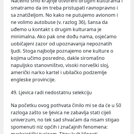
Načelno smo krajnje otvoreni drugim kulturama i
smatramo da im treba pristupati ravnopravno i
sa znatiželjom. No kako ne putujemo avionom i
ne volimo autobuse (v. razlog 36), šansa da
uđemo u kontakt s drugim kulturama je
minimalna. Ako pak one dođu nama, osjećamo
uobičajeni zazor od upoznavanja nepoznatih
ljudi. Stoga najbolje poznajemo one kulture o
kojima učimo posredno, dakle siromašno
napuljsko stanovništvo, visoki norveški sloj,
američki narko kartel i ubilačko podzemlje
engleske provincije.
49. Ljevica radi nedostatnu selekciju
Na početku ovog pothvata činilo mi se da će u 50
razloga zašto se ljevica ne zabavlja stati cijeli
univerzum, no tek sad shvaćam da nisam stigao
spomenuti niz općih i značajnih fenomena: