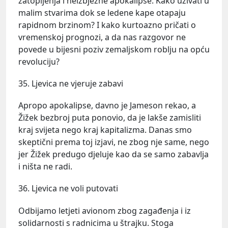
zatopljenja i neizbježne apokalipse. Kako uživati u
malim stvarima dok se ledene kape otapaju
rapidnom brzinom? I kako kurtoazno pričati o
vremenskoj prognozi, a da nas razgovor ne
povede u bijesni poziv zemaljskom roblju na opću
revoluciju?
35. Ljevica ne vjeruje zabavi
Apropo apokalipse, davno je Jameson rekao, a
Žižek bezbroj puta ponovio, da je lakše zamisliti
kraj svijeta nego kraj kapitalizma. Danas smo
skeptični prema toj izjavi, ne zbog nje same, nego
jer Žižek predugo djeluje kao da se samo zabavlja
i ništa ne radi.
36. Ljevica ne voli putovati
Odbijamo letjeti avionom zbog zagađenja i iz
solidarnosti s radnicima u štrajku. Stoga