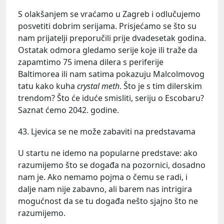
S olakšanjem se vraćamo u Zagreb i odlučujemo
posvetiti dobrim serijama. Prisjećamo se što su
nam prijatelji preporučili prije dvadesetak godina.
Ostatak odmora gledamo serije koje ili traže da
zapamtimo 75 imena dilera s periferije
Baltimorea ili nam satima pokazuju Malcolmovog
tatu kako kuha
crystal meth
. Što je s tim dilerskim
trendom? Što će iduće smisliti, seriju o Escobaru?
Saznat ćemo 2042. godine.
43. Ljevica se ne može zabaviti na predstavama
U startu ne idemo na popularne predstave: ako
razumijemo što se događa na pozornici, dosadno
nam je. Ako nemamo pojma o čemu se radi, i
dalje nam nije zabavno, ali barem nas intrigira
mogućnost da se tu događa nešto sjajno što ne
razumijemo.