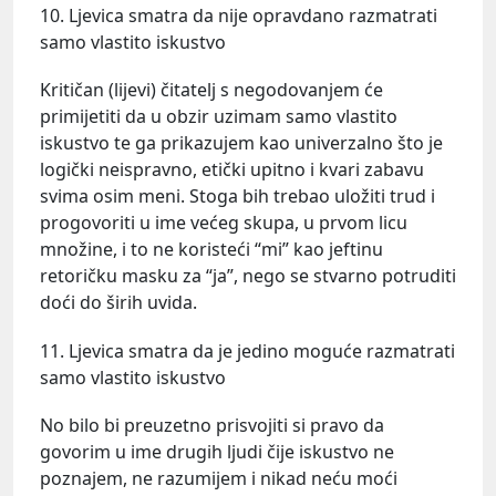
10. Ljevica smatra da nije opravdano razmatrati
samo vlastito iskustvo
Kritičan (lijevi) čitatelj s negodovanjem će
primijetiti da u obzir uzimam samo vlastito
iskustvo te ga prikazujem kao univerzalno što je
logički neispravno, etički upitno i kvari zabavu
svima osim meni. Stoga bih trebao uložiti trud i
progovoriti u ime većeg skupa, u prvom licu
množine, i to ne koristeći “mi” kao jeftinu
retoričku masku za “ja”, nego se stvarno potruditi
doći do širih uvida.
11. Ljevica smatra da je jedino moguće razmatrati
samo vlastito iskustvo
No bilo bi preuzetno prisvojiti si pravo da
govorim u ime drugih ljudi čije iskustvo ne
poznajem, ne razumijem i nikad neću moći