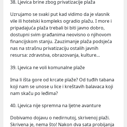
38. Ljevica brine zbog privatizacije plaža
Uzrujamo se svaki put kad vidimo da je vlasnik
vile ili hotelski kompleks ogradio plažu. I more i
pripadajuća plaža trebali bi biti javno dobro,
dostupni svim građanima neovisno o njihovom
financijskom stanju. Zauzimanje plaža podsjeća
nas na strašnu privatizaciju ostalih javnih
resursa: zdravstva, obrazovanja, kulture…
39. Ljevica ne voli komunalne plaže
Ima li išta gore od krcate plaže? Od tuđih tabana
koji nam se unose u lice i kreštavih balavaca koji
nam skaču po leđima?
40. Ljevica nije spremna na ljetne avanture
Dobivamo dojavu o nedirnutoj, skrivenoj plaži.
Skrivena je, nema što! Nakon dva sata probijanja