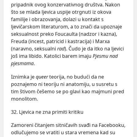
pripadnik ovog konzervativnog društva. Nakon
što se mlada ljevica uspije otrgnuti iz okova
familije i obrazovanja, dolazi u kontakt s
ljevičarskom literaturom, a to znači da upoznaje
seksualnost preko Foucaulta (nadzor i kazna),
Freuda (incest, patricid i kastracija) i Marxa
(naravno, seksualni
rad
). Čudo je da itko na ljevici
još ima libido. Katolici barem imaju
Pjesmu nad
pjesmama
.
Iznimka je
queer
teorija, no budući da ne
poznajemo ni teoriju ni anatomiju, u susretu s
tim štivom češemo se po glavi kao majmuni pred
monolitom.
32. Ljevica ne zna primiti kritiku
Zamoreni čitanjem sitničavih svađi na Facebooku,
odlučujemo se vratiti u stara vremena kad su