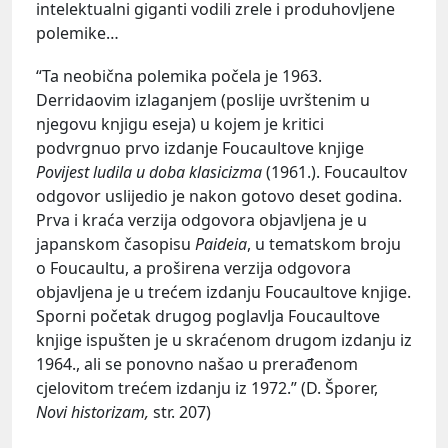
intelektualni giganti vodili zrele i produhovljene
polemike…
“Ta neobična polemika počela je 1963.
Derridaovim izlaganjem (poslije uvrštenim u
njegovu knjigu eseja) u kojem je kritici
podvrgnuo prvo izdanje Foucaultove knjige
Povijest ludila u doba klasicizma
(1961.). Foucaultov
odgovor uslijedio je nakon gotovo deset godina.
Prva i kraća verzija odgovora objavljena je u
japanskom časopisu
Paideia
, u tematskom broju
o Foucaultu, a proširena verzija odgovora
objavljena je u trećem izdanju Foucaultove knjige.
Sporni početak drugog poglavlja Foucaultove
knjige ispušten je u skraćenom drugom izdanju iz
1964., ali se ponovno našao u prerađenom
cjelovitom trećem izdanju iz 1972.” (D. Šporer,
Novi historizam,
str. 207)