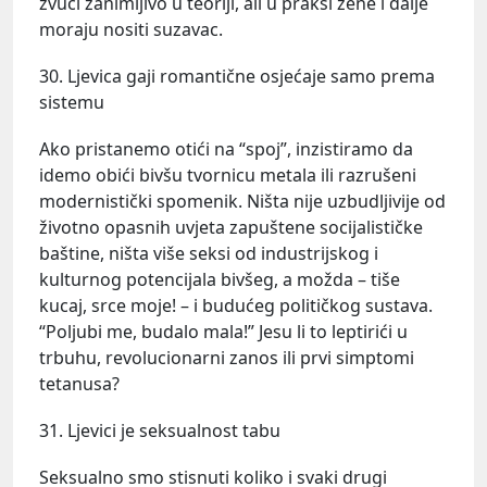
zvuči zanimljivo u teoriji, ali u praksi žene i dalje
moraju nositi suzavac.
30. Ljevica gaji romantične osjećaje samo prema
sistemu
Ako pristanemo otići na “spoj”, inzistiramo da
idemo obići bivšu tvornicu metala ili razrušeni
modernistički spomenik. Ništa nije uzbudljivije od
životno opasnih uvjeta zapuštene socijalističke
baštine, ništa više seksi od industrijskog i
kulturnog potencijala bivšeg, a možda – tiše
kucaj, srce moje! – i budućeg političkog sustava.
“Poljubi me, budalo mala!” Jesu li to leptirići u
trbuhu, revolucionarni zanos ili prvi simptomi
tetanusa?
31. Ljevici je seksualnost tabu
Seksualno smo stisnuti koliko i svaki drugi