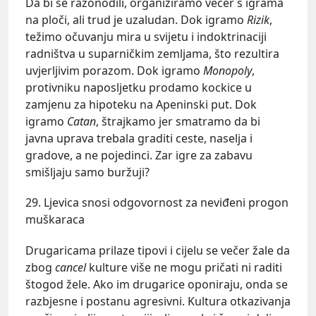
Da bi se razonodili, organiziramo večer s igrama
na ploči, ali trud je uzaludan. Dok igramo
Rizik
,
težimo očuvanju mira u svijetu i indoktrinaciji
radništva u suparničkim zemljama, što rezultira
uvjerljivim porazom. Dok igramo
Monopoly
,
protivniku naposljetku prodamo kockice u
zamjenu za hipoteku na Apeninski put. Dok
igramo
Catan
, štrajkamo jer smatramo da bi
javna uprava trebala graditi ceste, naselja i
gradove, a ne pojedinci. Zar igre za zabavu
smišljaju samo buržuji?
29. Ljevica snosi odgovornost za neviđeni progon
muškaraca
Drugaricama prilaze tipovi i cijelu se večer žale da
zbog
cancel
kulture više ne mogu pričati ni raditi
štogod žele. Ako im drugarice oponiraju, onda se
razbjesne i postanu agresivni. Kultura otkazivanja