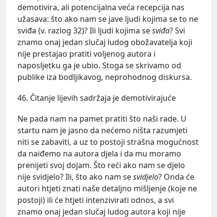
demotivira, ali potencijalna veća recepcija nas
užasava: što ako nam se jave ljudi kojima se to ne
sviđa (v. razlog 32)? Ili ljudi kojima se
sviđa
? Svi
znamo onaj jedan slučaj ludog obožavatelja koji
nije prestajao pratiti voljenog autora i
naposljetku ga je ubio. Stoga se skrivamo od
publike iza bodljikavog, neprohodnog diskursa.
46. Čitanje lijevih sadržaja je demotivirajuće
Ne pada nam na pamet pratiti što naši rade. U
startu nam je jasno da nećemo ništa razumjeti
niti se zabaviti, a uz to postoji strašna mogućnost
da naiđemo na autora djela i da mu moramo
prenijeti svoj dojam. Što reći ako nam se djelo
nije svidjelo? Ili, što ako nam se
svidjelo
? Onda će
autori htjeti znati naše detaljno mišljenje (koje ne
postoji) ili će htjeti intenzivirati odnos, a svi
znamo onaj jedan slučaj ludog autora koji nije