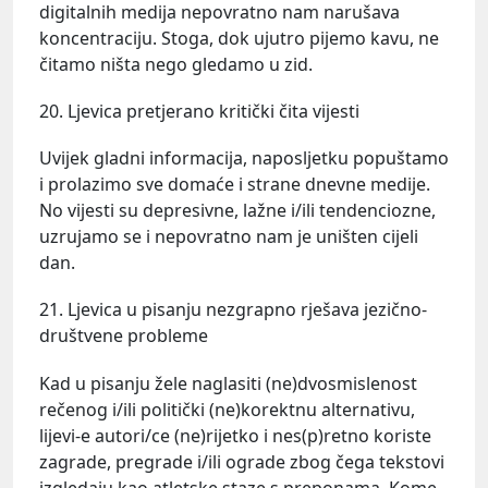
digitalnih medija nepovratno nam narušava
koncentraciju. Stoga, dok ujutro pijemo kavu, ne
čitamo ništa nego gledamo u zid.
20. Ljevica pretjerano kritički čita vijesti
Uvijek gladni informacija, naposljetku popuštamo
i prolazimo sve domaće i strane dnevne medije.
No vijesti su depresivne, lažne i/ili tendenciozne,
uzrujamo se i nepovratno nam je uništen cijeli
dan.
21. Ljevica u pisanju nezgrapno rješava jezično-
društvene probleme
Kad u pisanju žele naglasiti (ne)dvosmislenost
rečenog i/ili politički (ne)korektnu alternativu,
lijevi-e autori/ce (ne)rijetko i nes(p)retno koriste
zagrade, pregrade i/ili ograde zbog čega tekstovi
izgledaju kao atletske staze s preponama. Kome