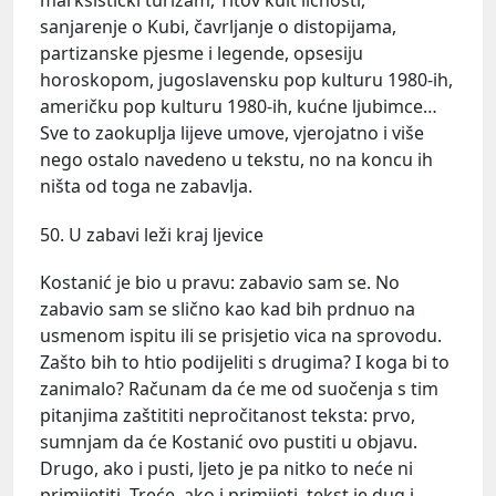
marksistički turizam, Titov kult ličnosti,
sanjarenje o Kubi, čavrljanje o distopijama,
partizanske pjesme i legende, opsesiju
horoskopom, jugoslavensku pop kulturu 1980-ih,
američku pop kulturu 1980-ih, kućne ljubimce…
Sve to zaokuplja lijeve umove, vjerojatno i više
nego ostalo navedeno u tekstu, no na koncu ih
ništa od toga ne zabavlja.
50. U zabavi leži kraj ljevice
Kostanić je bio u pravu: zabavio sam se. No
zabavio sam se slično kao kad bih prdnuo na
usmenom ispitu ili se prisjetio vica na sprovodu.
Zašto bih to htio podijeliti s drugima? I koga bi to
zanimalo? Računam da će me od suočenja s tim
pitanjima zaštititi nepročitanost teksta: prvo,
sumnjam da će Kostanić ovo pustiti u objavu.
Drugo, ako i pusti, ljeto je pa nitko to neće ni
primijetiti. Treće, ako i primijeti, tekst je dug i