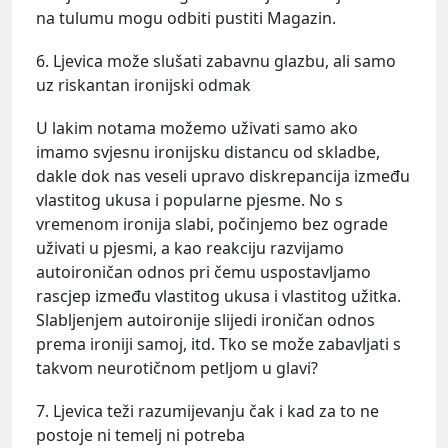
na tulumu mogu odbiti pustiti Magazin.
6. Ljevica može slušati zabavnu glazbu, ali samo
uz riskantan ironijski odmak
U lakim notama možemo uživati samo ako
imamo svjesnu ironijsku distancu od skladbe,
dakle dok nas veseli upravo diskrepancija između
vlastitog ukusa i popularne pjesme. No s
vremenom ironija slabi, počinjemo bez ograde
uživati u pjesmi, a kao reakciju razvijamo
autoironičan odnos pri čemu uspostavljamo
rascjep između vlastitog ukusa i vlastitog užitka.
Slabljenjem autoironije slijedi ironičan odnos
prema ironiji samoj, itd. Tko se može zabavljati s
takvom neurotičnom petljom u glavi?
7. Ljevica teži razumijevanju čak i kad za to ne
postoje ni temelj ni potreba