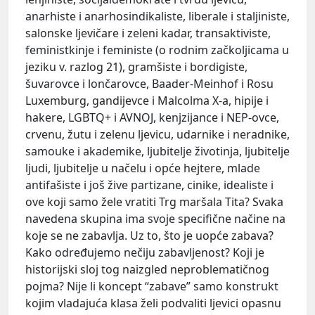
anarhiste i anarhosindikaliste, liberale i staljiniste,
salonske ljevičare i zeleni kadar, transaktiviste,
feministkinje i feministe (o rodnim začkoljicama u
jeziku v. razlog 21), gramšiste i bordigiste,
šuvarovce i lončarovce, Baader-Meinhof i Rosu
Luxemburg, gandijevce i Malcolma X-a, hipije i
hakere, LGBTQ+ i AVNOJ, kenjzijance i NEP-ovce,
crvenu, žutu i zelenu ljevicu, udarnike i neradnike,
samouke i akademike, ljubitelje životinja, ljubitelje
ljudi, ljubitelje u načelu i opće hejtere, mlade
antifašiste i još žive partizane, cinike, idealiste i
ove koji samo žele vratiti Trg maršala Tita? Svaka
navedena skupina ima svoje specifične načine na
koje se ne zabavlja. Uz to, što je uopće zabava?
Kako određujemo nečiju zabavljenost? Koji je
historijski sloj tog naizgled neproblematičnog
pojma? Nije li koncept “zabave” samo konstrukt
kojim vladajuća klasa želi podvaliti ljevici opasnu