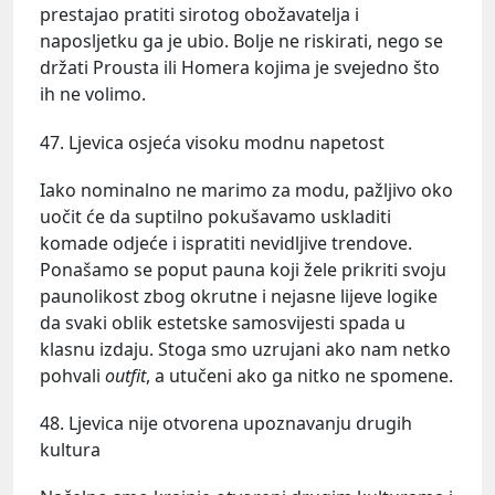
prestajao pratiti sirotog obožavatelja i
naposljetku ga je ubio. Bolje ne riskirati, nego se
držati Prousta ili Homera kojima je svejedno što
ih ne volimo.
47. Ljevica osjeća visoku modnu napetost
Iako nominalno ne marimo za modu, pažljivo oko
uočit će da suptilno pokušavamo uskladiti
komade odjeće i ispratiti nevidljive trendove.
Ponašamo se poput pauna koji žele prikriti svoju
paunolikost zbog okrutne i nejasne lijeve logike
da svaki oblik estetske samosvijesti spada u
klasnu izdaju. Stoga smo uzrujani ako nam netko
pohvali
outfit
, a utučeni ako ga nitko ne spomene.
48. Ljevica nije otvorena upoznavanju drugih
kultura