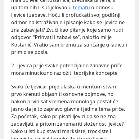
mail od Marka Kostanića, urednika Biltena, s
upitom bih li sudjelovao u
tematu
o odnosu
ljevice i zabave. Hoću li profućkati svoj godišnji
odmor na istraživanje i pisanje kako se ljevica ne
zna zabavljati? Zvuči kao pitanje koje samo nudi
odgovor. “Prihvati i zabavi se”, naložio mi je
Kostanić. Vratio sam kremu za sunčanje u ladicu i
primio se posla.
2. Ljevica prije svake potencijalno zabavne priče
mora minuciozno razložiti teorijske koncepte
Svaki će ljevičar prije ulaska u meritum stvari
prvo krenuti objasniti osnovne pojmove, no
nakon prvih sat vremena monologa postat će
jasno da je to zapravo glavna i jedina tema priče.
Za početak, kako pripisati ljevici da se ne zna
zabavljati, a pritom zanemariti složenost ljevice?
Kako u isti kup staviti marksiste, trockiste i
lenjiniste, socijaldemokrate i tvrdu ljevicu,