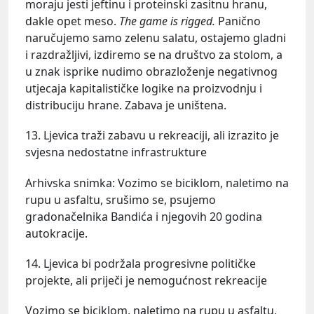
moraju jesti jeftinu i proteinski zasitnu hranu,
dakle opet meso.
The game is rigged.
Panično
naručujemo samo zelenu salatu, ostajemo gladni
i razdražljivi, izdiremo se na društvo za stolom, a
u znak isprike nudimo obrazloženje negativnog
utjecaja kapitalističke logike na proizvodnju i
distribuciju hrane. Zabava je uništena.
13. Ljevica traži zabavu u rekreaciji, ali izrazito je
svjesna nedostatne infrastrukture
Arhivska snimka: Vozimo se biciklom, naletimo na
rupu u asfaltu, srušimo se, psujemo
gradonačelnika Bandića i njegovih 20 godina
autokracije.
14. Ljevica bi podržala progresivne političke
projekte, ali priječi je nemogućnost rekreacije
Vozimo se biciklom, naletimo na rupu u asfaltu,