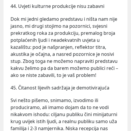
44. Uvjeti kulturne produkcije nisu zabavni
Dok mi jedni gledamo predstavu i ništa nam nije
jasno, mi drugi stojimo na pozornici, svjesni
prekratkog roka za produkciju, premalog broja
potplaćenih ljudi i neadekvatnih uvjeta u
kazalištu: pod je našpranjen, reflektor titra,
akustika je očajna, a nasred pozornice je nosivi
stup. Zbog toga ne možemo napraviti predstavu
kakvu želimo pa da barem možemo publici reći –
ako se niste zabavili, to je vaš problem!
45. Čitanost lijevih sadržaja je demotivirajuća
Svi nešto pišemo, snimamo, izvodimo ili
produciramo, ali imamo dojam da to ne vodi
nikakvom ishodu: ciljanu publiku čini minijaturni
krug uvijek istih ljudi, a realnu publiku samo uža
familija i 2-3 namjernika. Niska recepcija nas