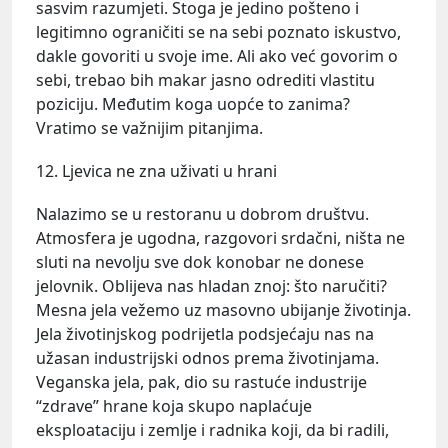
sasvim razumjeti. Stoga je jedino pošteno i
legitimno ograničiti se na sebi poznato iskustvo,
dakle govoriti u svoje ime. Ali ako već govorim o
sebi, trebao bih makar jasno odrediti vlastitu
poziciju. Međutim koga uopće to zanima?
Vratimo se važnijim pitanjima.
12. Ljevica ne zna uživati u hrani
Nalazimo se u restoranu u dobrom društvu.
Atmosfera je ugodna, razgovori srdačni, ništa ne
sluti na nevolju sve dok konobar ne donese
jelovnik. Oblijeva nas hladan znoj: što naručiti?
Mesna jela vežemo uz masovno ubijanje životinja.
Jela životinjskog podrijetla podsjećaju nas na
užasan industrijski odnos prema životinjama.
Veganska jela, pak, dio su rastuće industrije
“zdrave” hrane koja skupo naplaćuje
eksploataciju i zemlje i radnika koji, da bi radili,