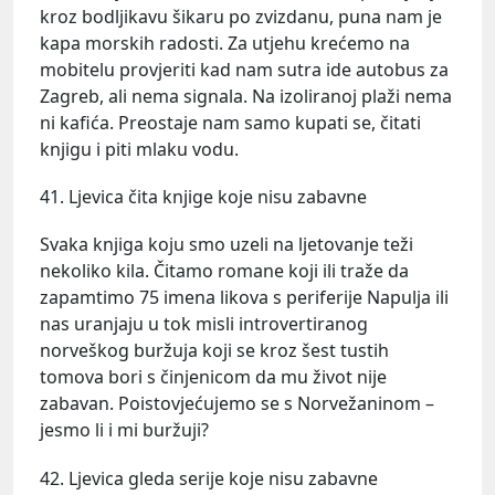
kroz bodljikavu šikaru po zvizdanu, puna nam je
kapa morskih radosti. Za utjehu krećemo na
mobitelu provjeriti kad nam sutra ide autobus za
Zagreb, ali nema signala. Na izoliranoj plaži nema
ni kafića. Preostaje nam samo kupati se, čitati
knjigu i piti mlaku vodu.
41. Ljevica čita knjige koje nisu zabavne
Svaka knjiga koju smo uzeli na ljetovanje teži
nekoliko kila. Čitamo romane koji ili traže da
zapamtimo 75 imena likova s periferije Napulja ili
nas uranjaju u tok misli introvertiranog
norveškog buržuja koji se kroz šest tustih
tomova bori s činjenicom da mu život nije
zabavan. Poistovjećujemo se s Norvežaninom –
jesmo li i mi buržuji?
42. Ljevica gleda serije koje nisu zabavne