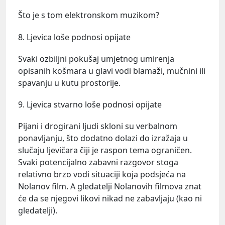
Što je s tom elektronskom muzikom?
8. Ljevica loše podnosi opijate
Svaki ozbiljni pokušaj umjetnog umirenja
opisanih košmara u glavi vodi blamaži, mučnini ili
spavanju u kutu prostorije.
9. Ljevica stvarno loše podnosi opijate
Pijani i drogirani ljudi skloni su verbalnom
ponavljanju, što dodatno dolazi do izražaja u
slučaju ljevičara čiji je raspon tema ograničen.
Svaki potencijalno zabavni razgovor stoga
relativno brzo vodi situaciji koja podsjeća na
Nolanov film. A gledatelji Nolanovih filmova znat
će da se njegovi likovi nikad ne zabavljaju (kao ni
gledatelji).