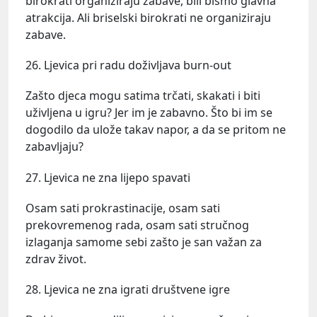
birokrati organiziraju zabave, bili bismo glavna
atrakcija. Ali briselski birokrati ne organiziraju
zabave.
26. Ljevica pri radu doživljava burn-out
Zašto djeca mogu satima trčati, skakati i biti
uživljena u igru? Jer im je zabavno. Što bi im se
dogodilo da ulože takav napor, a da se pritom ne
zabavljaju?
27. Ljevica ne zna lijepo spavati
Osam sati prokrastinacije, osam sati
prekovremenog rada, osam sati stručnog
izlaganja samome sebi zašto je san važan za
zdrav život.
28. Ljevica ne zna igrati društvene igre