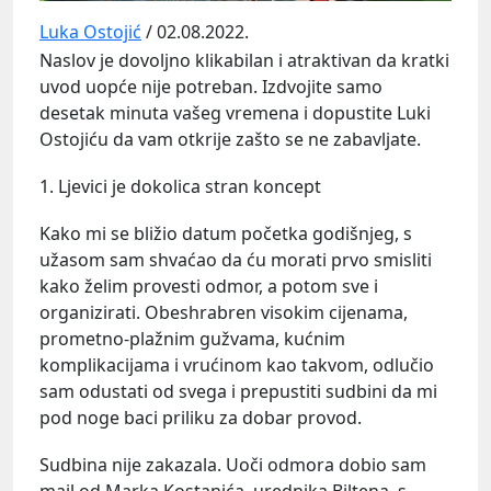
Luka Ostojić
/ 02.08.2022.
Naslov je dovoljno klikabilan i atraktivan da kratki
uvod uopće nije potreban. Izdvojite samo
desetak minuta vašeg vremena i dopustite Luki
Ostojiću da vam otkrije zašto se ne zabavljate.
1. Ljevici je dokolica stran koncept
Kako mi se bližio datum početka godišnjeg, s
užasom sam shvaćao da ću morati prvo smisliti
kako želim provesti odmor, a potom sve i
organizirati. Obeshrabren visokim cijenama,
prometno-plažnim gužvama, kućnim
komplikacijama i vrućinom kao takvom, odlučio
sam odustati od svega i prepustiti sudbini da mi
pod noge baci priliku za dobar provod.
Sudbina nije zakazala. Uoči odmora dobio sam