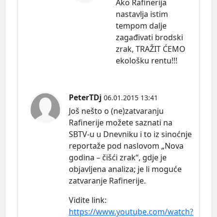
Ako Rafinerija
nastavlja istim
tempom dalje
zagađivati brodski
zrak, TRAŽIT ĆEMO
ekološku rentu!!!
PeterTDj
06.01.2015 13:41
Još nešto o (ne)zatvaranju
Rafinerije možete saznati na
SBTV-u u Dnevniku i to iz sinoćnje
reportaže pod naslovom „Nova
godina – čišći zrak“, gdje je
objavljena analiza; je li moguće
zatvaranje Rafinerije.
Vidite
link:
https://www.youtube.com/watch?