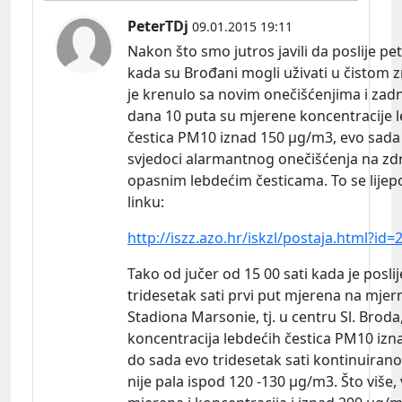
PeterTDj
09.01.2015 19:11
Nakon što smo jutros javili da poslije p
kada su Brođani mogli uživati u čistom 
je krenulo sa novim onečišćenjima i zadn
dana 10 puta su mjerene koncentracije 
čestica PM10 iznad 150 µg/m3, evo sad
svjedoci alarmantnog onečišćenja na zdr
opasnim lebdećim česticama. To se lijepo 
linku:
http://iszz.azo.hr/iskzl/postaja.html?id=
Tako od jučer od 15 00 sati kada je poslij
tridesetak sati prvi put mjerena na mjer
Stadiona Marsonie, tj. u centru Sl. Broda
koncentracija lebdećih čestica PM10 izn
do sada evo tridesetak sati kontinuirano
nije pala ispod 120 -130 µg/m3. Što više, 