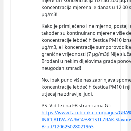
mjerena i koncentracija i iznad 200 µg/m
koncentracija mjerena je danas u 12 00 s
µg/m3!
Kako je primijećeno i na mjernoj postaji u
također su kontinuirano mjerene više de
koncentracije lebdećih čestica PM10 izn
µg/m3, a i koncentracije sumporovodika
granične vrijednosti (7 µg/m3)! Nije sluč
Brođani u nekim dijelovima grada ponovo
neugodan smrad!
No, ipak puno više nas zabrinjava spom
koncentracije lebdećih čestica PM10 i nj
utjecaj na zdravlje ljudi.
PS. Vidite i na FB stranicama
GI:
https://www.facebook.com/pages/GR
INICIJATIVA-ZA-%C4%8CISTI-ZRAK-Slavons
Brod/120625028021963