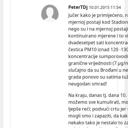
PeterTDj
10.01.2015 11:54
Jučer kako je primijećeno, 
mjernoj postaji kod Stadio
nego su i na mjernoj postaji 
kontinuirano mjerene i to v
dvadesetpet sati koncentrac
čestica PM10 iznad 120 -130
koncentracije sumporovodi
granične vrijednosti (7 µg/m
slučajno da su Brođani u n
grada ponovo su satima tuži
neugodan smrad!
Na kraju, danas tj. dana 10. 
možemo sve kumulirati, mož
ljepše reći; podvući crtu jer
mogli smo i zapaziti, da kak
nekako tako je nestalo to z