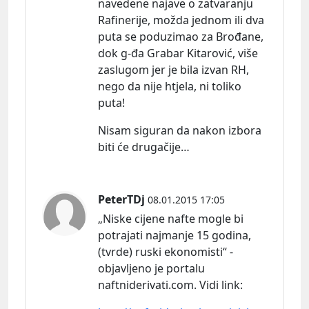
navedene najave o zatvaranju
Rafinerije, možda jednom ili dva
puta se poduzimao za Brođane,
dok g-đa Grabar Kitarović, više
zaslugom jer je bila izvan RH,
nego da nije htjela, ni toliko
puta!
Nisam siguran da nakon izbora
biti će drugačije…
PeterTDj
08.01.2015 17:05
„Niske cijene nafte mogle bi
potrajati najmanje 15 godina,
(tvrde) ruski ekonomisti“ -
objavljeno je portalu
naftniderivati.com. Vidi
link: