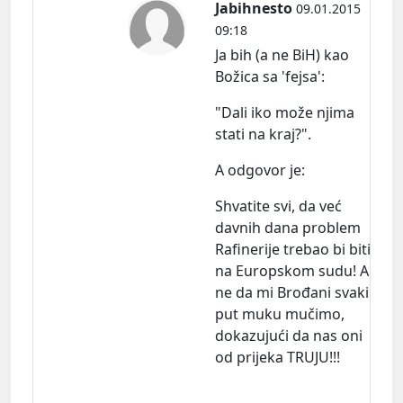
Jabihnesto
09.01.2015
09:18
Ja bih (a ne BiH) kao
Božica sa 'fejsa':
"Dali iko može njima
stati na kraj?".
A odgovor
je:
Shvatite svi, da već
davnih dana problem
Rafinerije trebao bi biti
na Europskom sudu! A
ne da mi Brođani svaki
put muku mučimo,
dokazujući da nas oni
od prijeka TRUJU!!!