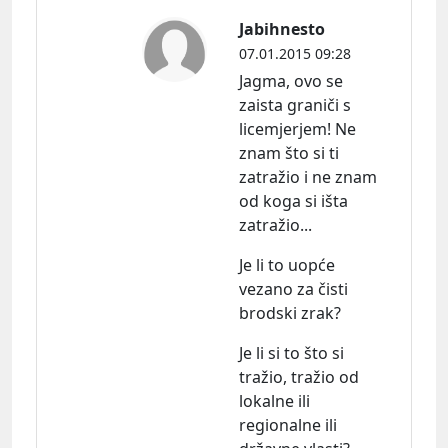
Jabihnesto
07.01.2015 09:28
Jagma, ovo se
zaista graniči s
licemjerjem! Ne
znam što si ti
zatražio i ne znam
od koga si išta
zatražio...
Je li to uopće
vezano za čisti
brodski zrak?
Je li si to što si
tražio, tražio od
lokalne ili
regionalne ili