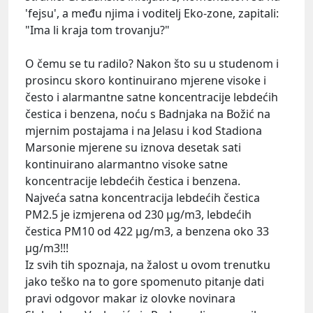
'fejsu', a među njima i voditelj Eko-zone, zapitali:
"Ima li kraja tom trovanju?"
O čemu se tu radilo? Nakon što su u studenom i
prosincu skoro kontinuirano mjerene visoke i
često i alarmantne satne koncentracije lebdećih
čestica i benzena, noću s Badnjaka na Božić na
mjernim postajama i na Jelasu i kod Stadiona
Marsonie mjerene su iznova desetak sati
kontinuirano alarmantno visoke satne
koncentracije lebdećih čestica i benzena.
Najveća satna koncentracija lebdećih čestica
PM2.5 je izmjerena od 230 µg/m3, lebdećih
čestica PM10 od 422 µg/m3, a benzena oko 33
µg/m3!!!
Iz svih tih spoznaja, na žalost u ovom trenutku
jako teško na to gore spomenuto pitanje dati
pravi odgovor makar iz olovke novinara