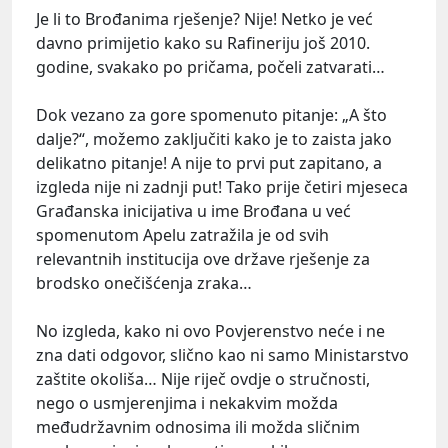
Je li to Brođanima rješenje? Nije! Netko je već
davno primijetio kako su Rafineriju još 2010.
godine, svakako po pričama, počeli zatvarati…
Dok vezano za gore spomenuto pitanje: „A što
dalje?“, možemo zaključiti kako je to zaista jako
delikatno pitanje! A nije to prvi put zapitano, a
izgleda nije ni zadnji put! Tako prije četiri mjeseca
Građanska inicijativa u ime Brođana u već
spomenutom Apelu zatražila je od svih
relevantnih institucija ove države rješenje za
brodsko onečišćenja zraka…
No izgleda, kako ni ovo Povjerenstvo neće i ne
zna dati odgovor, slično kao ni samo Ministarstvo
zaštite okoliša… Nije riječ ovdje o stručnosti,
nego o usmjerenjima i nekakvim možda
međudržavnim odnosima ili možda sličnim