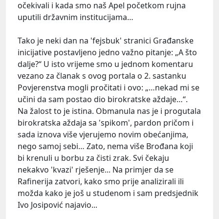
očekivali i kada smo naš Apel početkom rujna
uputili državnim institucijama…
Tako je neki dan na 'fejsbuk' stranici Građanske
inicijative postavljeno jedno važno pitanje: „A što
dalje?“ U isto vrijeme smo u jednom komentaru
vezano za članak s ovog portala o 2. sastanku
Povjerenstva mogli pročitati i ovo: „…nekad mi se
učini da sam postao dio birokratske aždaje…“.
Na žalost to je istina. Obmanula nas je i progutala
birokratska aždaja sa 'spikom', pardon pričom i
sada iznova više vjerujemo novim obećanjima,
nego samoj sebi… Zato, nema više Brođana koji
bi krenuli u borbu za čisti zrak. Svi čekaju
nekakvo 'kvazi' rješenje... Na primjer da se
Rafinerija zatvori, kako smo prije analizirali ili
možda kako je još u studenom i sam predsjednik
Ivo Josipović najavio...