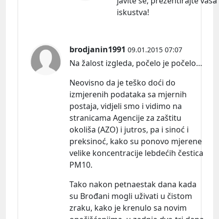
javite se, prezentirajte vaša
iskustva!
brodjanin1991
09.01.2015 07:07
Na žalost izgleda, počelo je počelo…
Neovisno da je teško doći do
izmjerenih podataka sa mjernih
postaja, vidjeli smo i vidimo na
stranicama Agencije za zaštitu
okoliša (AZO) i jutros, pa i sinoć i
preksinoć, kako su ponovo mjerene
velike koncentracije lebdećih čestica
PM10.
Tako nakon petnaestak dana kada
su Brođani mogli uživati u čistom
zraku, kako je krenulo sa novim