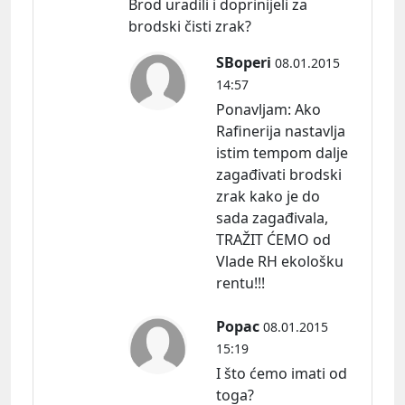
Brod uradili i doprinijeli za
brodski čisti zrak?
SBoperi
08.01.2015
14:57
Ponavljam:
Ako
Rafinerija nastavlja
istim tempom dalje
zagađivati brodski
zrak kako je do
sada zagađivala,
TRAŽIT ĆEMO od
Vlade RH ekološku
rentu!!!
Popac
08.01.2015
15:19
I što ćemo imati od
toga?