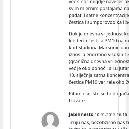
već sinoć negdje navečer ok
svim mjernim postajama na
padati i satne koncentracij
čestica i sumporovodika i
Dok je dnevna vrijednost k
lebdećih čestica PM10 na mj
kod Stadiona Marsonie dana
iznosila enormno visokih 1
(granična dnevna vrijednost
već je oko ponoći, a i u jut
10. siječnja satna koncentra
čestica PM10 varirala oko 
Pitamo se, što se to događa
trovati?
Jabihnesto
10.01.2015 16:16
Truju nas, bezobzirno nas tr