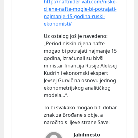
http://naftniderivati.com/niske-
cijene-nafte-mogle-bi-potrajati-
najmanje-15-godina-ruski-
ekonomisti/
Uz ostalog još je
navedeno:
„Period niskih cijena nafte
mogao bi potrajati najmanje 15
godina, izračunali su bivši
ministar financija Rusije Aleksej
Kudrin i ekonomski ekspert
Jevsej Gurvič na osnovu jednog
ekonometrijskog analitičkog
modela…“.
To bi svakako mogao biti dobar
znak za Brođane s obje, a
naročito s lijeve strane Save!
Jabihnesto