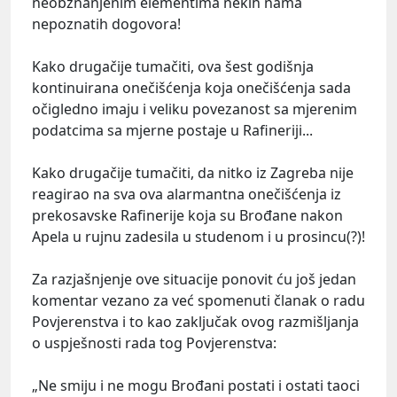
neobznanjenim elementima nekih nama
nepoznatih dogovora!
Kako drugačije tumačiti, ova šest godišnja
kontinuirana onečišćenja koja onečišćenja sada
očigledno imaju i veliku povezanost sa mjerenim
podatcima sa mjerne postaje u Rafineriji...
Kako drugačije tumačiti, da nitko iz Zagreba nije
reagirao na sva ova alarmantna onečišćenja iz
prekosavske Rafinerije koja su Brođane nakon
Apela u rujnu zadesila u studenom i u prosincu(?)!
Za razjašnjenje ove situacije ponovit ću još jedan
komentar vezano za već spomenuti članak o radu
Povjerenstva i to kao zaključak ovog razmišljanja
o uspješnosti rada tog Povjerenstva:
„Ne smiju i ne mogu Brođani postati i ostati taoci