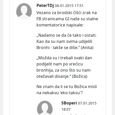
PeterTDj
06.01.2015 17:51
Vezano za brodski čišći zrak na
FB stranicama GI naše su stalne
komentatorice
napisale:
„Nadamo se da će tako i ostati.
Kao da su nam svima udijelili
Bronhi - lakše se diše.“ (Anita)
„Možda su i trebali svaki dan
podijelit nam po vrećicu
bronhija, za ono što su nam
otežavali disanje.“ (Božica)
Ne znam da li se tu Božica misli
na nekakvu 'eko-taksu'?
SBoperi
07.01.2015
18:07