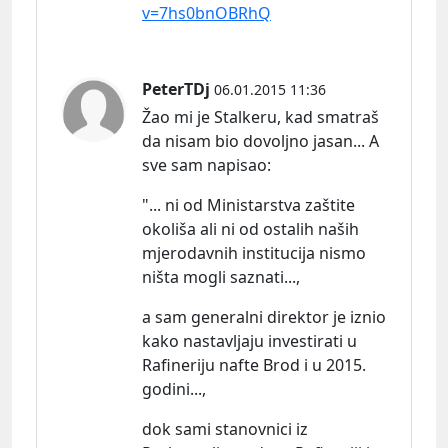
v=7hs0bnOBRhQ
PeterTDj
06.01.2015 11:36
Žao mi je Stalkeru, kad smatraš
da nisam bio dovoljno jasan... A
sve sam
napisao:
"... ni od Ministarstva zaštite
okoliša ali ni od ostalih naših
mjerodavnih institucija nismo
ništa mogli saznati...,
a sam generalni direktor je iznio
kako nastavljaju investirati u
Rafineriju nafte Brod i u 2015.
godini...,
dok sami stanovnici iz