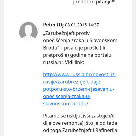
predobro pitanje!!!
PeterTDj
08.01.2015 14:37
„Zarubežnjeft protiv
onečišćenja zraka u Slavonskom
Brodu“ – pisalo je prošle (ili
pretprošle) godine na portalu
russia.hr. Vidi
link:
http://www.russia.hr/novosti-iz-
rusije/zarubreznjeft-daje-
potporu-sto-brzem-rjesavanju-
oneciscenja-zraka-u-
slavonskom-brodu/
Pitamo se (isključivši zastoje i/ili
dijelove remonta): što je od tada
od toga Zarubežnjeft i Rafinerija