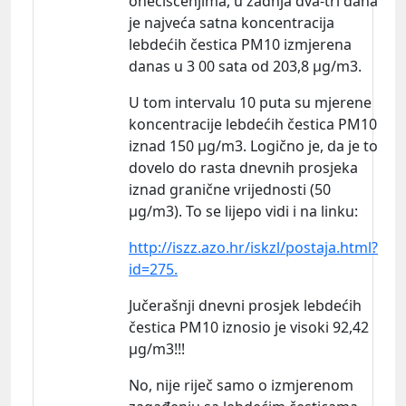
onečišćenjima, u zadnja dva-tri dana
je najveća satna koncentracija
lebdećih čestica PM10 izmjerena
danas u 3 00 sata od 203,8 µg/m3.
U tom intervalu 10 puta su mjerene
koncentracije lebdećih čestica PM10
iznad 150 µg/m3. Logično je, da je to
dovelo do rasta dnevnih prosjeka
iznad granične vrijednosti (50
µg/m3). To se lijepo vidi i na
linku:
http://iszz.azo.hr/iskzl/postaja.html?
id=275.
Jučerašnji dnevni prosjek lebdećih
čestica PM10 iznosio je visoki 92,42
µg/m3!!!
No, nije riječ samo o izmjerenom