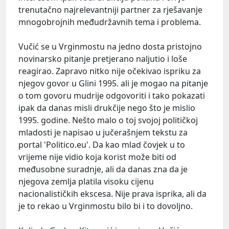
trenutačno najrelevantniji partner za rješavanje
mnogobrojnih međudržavnih tema i problema.
Vučić se u Vrginmostu na jedno dosta pristojno
novinarsko pitanje pretjerano naljutio i loše
reagirao. Zapravo nitko nije očekivao ispriku za
njegov govor u Glini 1995. ali je mogao na pitanje
o tom govoru mudrije odgovoriti i tako pokazati
ipak da danas misli drukčije nego što je mislio
1995. godine. Nešto malo o toj svojoj političkoj
mladosti je napisao u jučerašnjem tekstu za
portal 'Politico.eu'. Da kao mlad čovjek u to
vrijeme nije vidio koja korist može biti od
međusobne suradnje, ali da danas zna da je
njegova zemlja platila visoku cijenu
nacionalističkih ekscesa. Nije prava isprika, ali da
je to rekao u Vrginmostu bilo bi i to dovoljno.