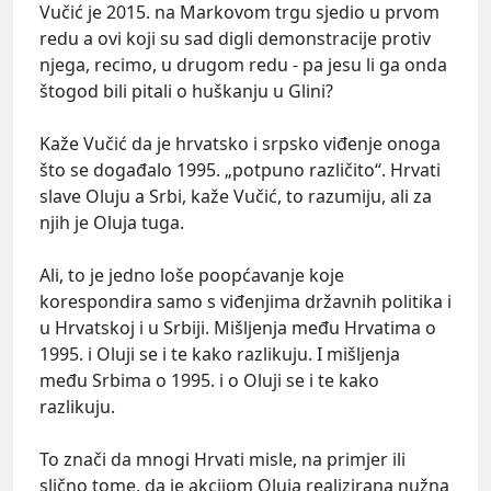
Vučić je 2015. na Markovom trgu sjedio u prvom
redu a ovi koji su sad digli demonstracije protiv
njega, recimo, u drugom redu - pa jesu li ga onda
štogod bili pitali o huškanju u Glini?
Kaže Vučić da je hrvatsko i srpsko viđenje onoga
što se događalo 1995. „potpuno različito“. Hrvati
slave Oluju a Srbi, kaže Vučić, to razumiju, ali za
njih je Oluja tuga.
Ali, to je jedno loše poopćavanje koje
korespondira samo s viđenjima državnih politika i
u Hrvatskoj i u Srbiji. Mišljenja među Hrvatima o
1995. i Oluji se i te kako razlikuju. I mišljenja
među Srbima o 1995. i o Oluji se i te kako
razlikuju.
To znači da mnogi Hrvati misle, na primjer ili
slično tome, da je akcijom Oluja realizirana nužna