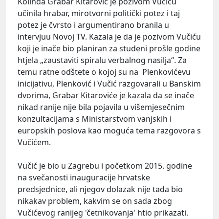
Kolinda Grabar Kitarović je pozivom Vučiću
učinila hrabar, mirotvorni politički potez i taj
potez je čvrsto i argumentirano branila u
intervjuu Novoj TV. Kazala je da je pozivom Vučiću
koji je inače bio planiran za studeni prošle godine
htjela „zaustaviti spiralu verbalnog nasilja“. Za
temu ratne odštete o kojoj su na Plenkovićevu
inicijativu, Plenković i Vučić razgovarali u Banskim
dvorima, Grabar Kitaroviće je kazala da se inače
nikad ranije nije bila pojavila u višemjesečnim
konzultacijama s Ministarstvom vanjskih i
europskih poslova kao moguća tema razgovora s
Vučićem.
Vučić je bio u Zagrebu i početkom 2015. godine
na svečanosti inauguracije hrvatske
predsjednice, ali njegov dolazak nije tada bio
nikakav problem, kakvim se on sada zbog
Vučićevog ranijeg 'četnikovanja' htio prikazati.