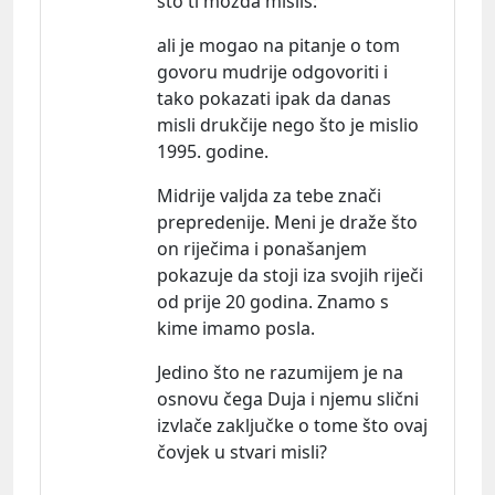
što ti možda misliš:
ali je mogao na pitanje o tom
govoru mudrije odgovoriti i
tako pokazati ipak da danas
misli drukčije nego što je mislio
1995. godine.
Midrije valjda za tebe znači
prepredenije. Meni je draže što
on riječima i ponašanjem
pokazuje da stoji iza svojih riječi
od prije 20 godina. Znamo s
kime imamo posla.
Jedino što ne razumijem je na
osnovu čega Duja i njemu slični
izvlače zaključke o tome što ovaj
čovjek u stvari misli?