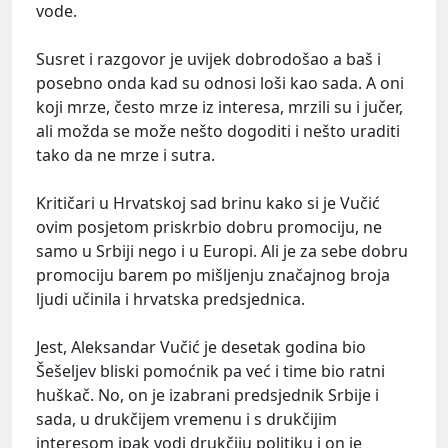
vode.
Susret i razgovor je uvijek dobrodošao a baš i
posebno onda kad su odnosi loši kao sada. A oni
koji mrze, često mrze iz interesa, mrzili su i jučer,
ali možda se može nešto dogoditi i nešto uraditi
tako da ne mrze i sutra.
Kritičari u Hrvatskoj sad brinu kako si je Vučić
ovim posjetom priskrbio dobru promociju, ne
samo u Srbiji nego i u Europi. Ali je za sebe dobru
promociju barem po mišljenju značajnog broja
ljudi učinila i hrvatska predsjednica.
Jest, Aleksandar Vučić je desetak godina bio
Šešeljev bliski pomoćnik pa već i time bio ratni
huškač. No, on je izabrani predsjednik Srbije i
sada, u drukčijem vremenu i s drukčijim
interesom ipak vodi drukčiju politiku i on je