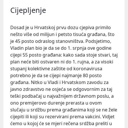
Cijepljenje
Dosad je u Hrvatskoj prvu dozu cjepiva primilo
nešto više od milijun i petsto tisuća građana, što
je 45 posto odraslog stanovništva. Podsjetimo,
Vladin plan bio je da se do 1. srpnja ove godine
cijepi 55 posto građana: kako sada stoje stvari, taj
plan neće biti ostvaren ni do 1. rujna, a za visoki
stupanj kolektivne zaštite od koronavirusa
potrebno je da se cijepi najmanje 80 posto
građana. Nitko u Vladi i Hrvatskom zavodu za
javno zdravstvo ne osjeća se odgovornim za taj
teški podbačaj u najvažnijem državnom poslu, a
ono premijerovo durenje prerasta u ovom
slučaju u srdžbu prema građanima koji se ne žele
cijepiti ili koji su rezervirani prema vakcini. Vidjet
ćemo u kojoj će se mjeri rečena srdžba preliti u