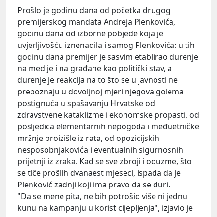
Prošlo je godinu dana od početka drugog
premijerskog mandata
Andreja Plenkovića
,
godinu dana od izborne pobjede koja je
uvjerljivošću iznenadila i samog Plenkovića: u tih
godinu dana premijer je sasvim etablirao durenje
na medije i na građane kao politički stav, a
durenje je reakcija na to što se u javnosti ne
prepoznaju u dovoljnoj mjeri njegova golema
postignuća u spašavanju Hrvatske od
zdravstvene kataklizme i ekonomske propasti, od
posljedica elementarnih nepogoda i međuetničke
mržnje proizišle iz rata, od opozicijskih
nesposobnjakovića i eventualnih sigurnosnih
prijetnji iz zraka. Kad se sve zbroji i oduzme, što
se tiče prošlih dvanaest mjeseci, ispada da je
Plenković zadnji koji ima pravo da se duri.
"Da se mene pita, ne bih potrošio više ni jednu
kunu na kampanju u korist cijepljenja", izjavio je