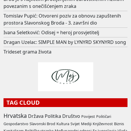
povezanim s onečišćenjem zraka
Tomislav Pupić: Otvoreni poziv za obnovu zapuštenih
prostora Slavonskog Broda - 3. završni dio
Ivana Seletković: Odisej = heroj prosvjetitelj
Dragan Uzelac: SIMPLE MAN by LYNYRD SKYNYRD song
Trideset grama života
TAG CLOUD
Hrvatska
Država
Politika
Društvo
Povijest
Političari
Gospodarstvo
Slavonski Brod
Kultura
Svijet
Mediji
Književnost
Biznis
Kapitalizam
Političke stranke
Međunarodni odnosi
Ex Jugoslavija
Vlada