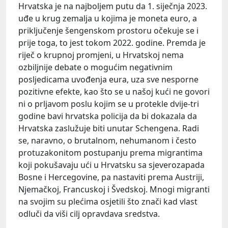
Hrvatska je na najboljem putu da 1. siječnja 2023.
uđe u krug zemalja u kojima je moneta euro, a
priključenje šengenskom prostoru očekuje se i
prije toga, to jest tokom 2022. godine. Premda je
riječ o krupnoj promjeni, u Hrvatskoj nema
ozbiljnije debate o mogućim negativnim
posljedicama uvođenja eura, uza sve nesporne
pozitivne efekte, kao što se u našoj kući ne govori
ni o prljavom poslu kojim se u protekle dvije-tri
godine bavi hrvatska policija da bi dokazala da
Hrvatska zaslužuje biti unutar Schengena. Radi
se, naravno, o brutalnom, nehumanom i često
protuzakonitom postupanju prema migrantima
koji pokušavaju ući u Hrvatsku sa sjeverozapada
Bosne i Hercegovine, pa nastaviti prema Austriji,
Njemačkoj, Francuskoj i Švedskoj. Mnogi migranti
na svojim su plećima osjetili što znači kad vlast
odluči da viši cilj opravdava sredstva.