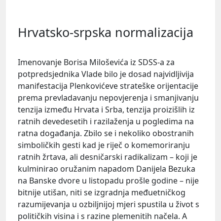
Hrvatsko-srpska normalizacija
Imenovanje
Borisa Miloševića
iz SDSS-a za
potpredsjednika Vlade bilo je dosad najvidljivija
manifestacija Plenkovićeve strateške orijentacije
prema prevladavanju nepovjerenja i smanjivanju
tenzija između Hrvata i Srba, tenzija proizišlih iz
ratnih devedesetih i razilaženja u pogledima na
ratna događanja. Zbilo se i nekoliko obostranih
simboličkih gesti kad je riječ o komemoriranju
ratnih žrtava, ali desničarski radikalizam – koji je
kulminirao oružanim napadom
Danijela Bezuka
na Banske dvore u listopadu prošle godine – nije
bitnije utišan, niti se izgradnja međuetničkog
razumijevanja u ozbiljnijoj mjeri spustila u život s
političkih visina i s razine plemenitih načela. A