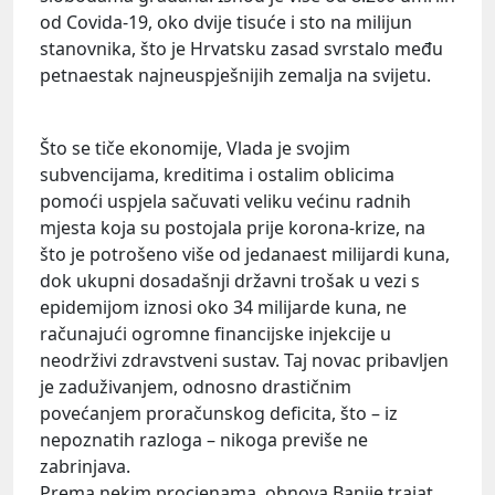
od Covida-19, oko dvije tisuće i sto na milijun
stanovnika, što je Hrvatsku zasad svrstalo među
petnaestak najneuspješnijih zemalja na svijetu.
Što se tiče ekonomije, Vlada je svojim
subvencijama, kreditima i ostalim oblicima
pomoći uspjela sačuvati veliku većinu radnih
mjesta koja su postojala prije korona-krize, na
što je potrošeno više od jedanaest milijardi kuna,
dok ukupni dosadašnji državni trošak u vezi s
epidemijom iznosi oko 34 milijarde kuna, ne
računajući ogromne financijske injekcije u
neodrživi zdravstveni sustav. Taj novac pribavljen
je zaduživanjem, odnosno drastičnim
povećanjem proračunskog deficita, što – iz
nepoznatih razloga – nikoga previše ne
zabrinjava.
Prema nekim procjenama, obnova Banije trajat