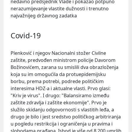
nedavno predsjednik Vlade i pokazao potpuno
nerazumijevanje vlastite dužnosti i trenutno
najvažnijeg državnog zadatka
Covid-19
Plenković i njegov Nacionalni stožer Civilne
zaštite, predvođen ministrom policije
Davorom
Božinovićem
, zarana su smislili dva obrazloženja
koja su im omogućila da protuepidemijsku
borbu, prema potrebi, podrede političkim
interesima HDZ-a i aktualne vlasti. Prvo glasi:
"Kriv je virus". I drugo: "Balansiramo između
zaštite zdravlja i zaštite ekonomije". Prvo je
služilo skidanju odgovornosti s vlastitih leđa, a
drugo je bilo i jest sredstvo političkog arbitriranja
u pogledu restrikcija i ograničenja u pravima i
slobodama građana. Ishod je više od 8.200 umrlih