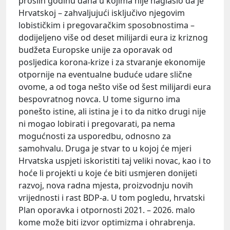
prošlih godinu dana u kojima nije naglasio da je
Hrvatskoj – zahvaljujući isključivo njegovim
lobističkim i pregovaračkim sposobnostima –
dodijeljeno više od deset milijardi eura iz kriznog
budžeta Europske unije za oporavak od
posljedica korona-krize i za stvaranje ekonomije
otpornije na eventualne buduće udare slične
ovome, a od toga nešto više od šest milijardi eura
bespovratnog novca. U tome sigurno ima
ponešto istine, ali istina je i to da nitko drugi nije
ni mogao lobirati i pregovarati, pa nema
mogućnosti za usporedbu, odnosno za
samohvalu. Druga je stvar to u kojoj će mjeri
Hrvatska uspjeti iskoristiti taj veliki novac, kao i to
hoće li projekti u koje će biti usmjeren donijeti
razvoj, nova radna mjesta, proizvodnju novih
vrijednosti i rast BDP-a. U tom pogledu, hrvatski
Plan oporavka i otpornosti 2021. – 2026. malo
kome može biti izvor optimizma i ohrabrenja.