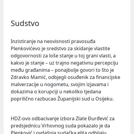
Sudstvo
Inzistiranje na neovisnosti pravosuđa
Plenkovićevo je sredstvo za skidanje vlastite
odgovornosti za loše stanje u toj grani vlasti, a
kakvo je stanje – uz trajno negativnu percepciju
među građanima – ponajbolje govori to što je
Zdravko Mamić
, odbjegli osuđenik za financijske
malverzacije u nogometu, svojim izjavama i
dokazima o korupciji u nekoliko tjedana
poprilično razbucao Županijski sud u Osijeku.
HDZ-ovo odbacivanje izbora
Zlate Đurđević
za
predsjednicu Vrhovnog suda pokazalo je da
Plenković i ovdašnja sudačka elita odbijaju