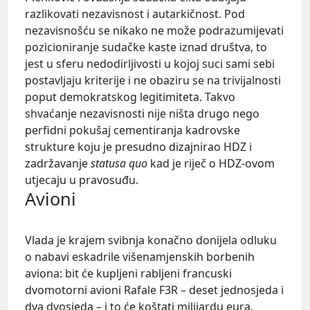
razlikovati nezavisnost i autarkičnost. Pod
nezavisnošću se nikako ne može podrazumijevati
pozicioniranje sudačke kaste iznad društva, to
jest u sferu nedodirljivosti u kojoj suci sami sebi
postavljaju kriterije i ne obaziru se na trivijalnosti
poput demokratskog legitimiteta. Takvo
shvaćanje nezavisnosti nije ništa drugo nego
perfidni pokušaj cementiranja kadrovske
strukture koju je presudno dizajnirao HDZ i
zadržavanje
statusa quo
kad je riječ o HDZ-ovom
utjecaju u pravosuđu.
Avioni
Vlada je krajem svibnja konačno donijela odluku
o nabavi eskadrile višenamjenskih borbenih
aviona: bit će kupljeni rabljeni francuski
dvomotorni avioni Rafale F3R – deset jednosjeda i
dva dvosjeda – i to će koštati milijardu eura.