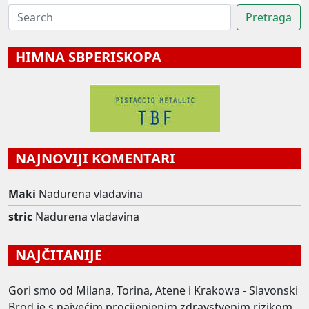
HIMNA SBPERISKOPA
NAJNOVIJI KOMENTARI
Maki
Nadurena vladavina
stric
Nadurena vladavina
NAJČITANIJE
Gori smo od Milana, Torina, Atene i Krakowa - Slavonski
Brod je s najvećim procijenjenim zdravstvenim rizikom