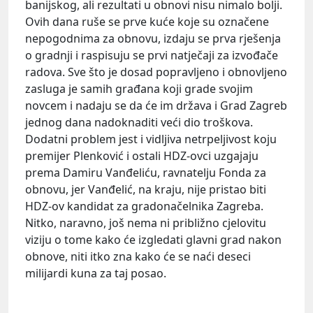
banijskog, ali rezultati u obnovi nisu nimalo bolji.
Ovih dana ruše se prve kuće koje su označene
nepogodnima za obnovu, izdaju se prva rješenja
o gradnji i raspisuju se prvi natječaji za izvođače
radova. Sve što je dosad popravljeno i obnovljeno
zasluga je samih građana koji grade svojim
novcem i nadaju se da će im država i Grad Zagreb
jednog dana nadoknaditi veći dio troškova.
Dodatni problem jest i vidljiva netrpeljivost koju
premijer Plenković i ostali HDZ-ovci uzgajaju
prema
Damiru Vanđeliću
, ravnatelju Fonda za
obnovu, jer Vanđelić, na kraju, nije pristao biti
HDZ-ov kandidat za gradonačelnika Zagreba.
Nitko, naravno, još nema ni približno cjelovitu
viziju o tome kako će izgledati glavni grad nakon
obnove, niti itko zna kako će se naći deseci
milijardi kuna za taj posao.