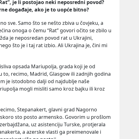
Rat
”,
je
li
postojao
neki
neposredni
povod
?
rne
doga
đ
aje
,
ako
je
to
uop
ć
e
bitno
?
rno sve. Samo što se nešto zbiva u čovjeku, a
ćina onoga o čemu “Rat” govori očito se zbilo u
da je neposredan povod rat u Ukrajini,
 što je i taj rat izbio. Ali Ukrajina je, čini mi
iva opsada Mariupolja, grada koji je od
 to, recimo, Madrid, Glasgow ili zadnjih godina
am je istodobno dalji od najdublje naše
iupolja mogli misliti samo kroz bajku ili kroz
i, recimo, Stepanakert, glavni grad Nagorno
lo skoro sto posto armensko. Govorim u prošlom
zerbajdžana, uz asistenciju Turske, protjerala
nakerta, a azerske vlasti ga preimenovale i