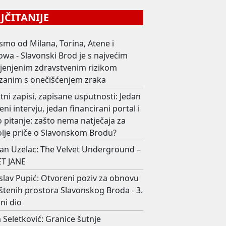
ČITANIJE
smo od Milana, Torina, Atene i
wa - Slavonski Brod je s najvećim
ijenjenim zdravstvenim rizikom
zanim s onečišćenjem zraka
ni zapisi, zapisane usputnosti: Jedan
eni intervju, jedan financirani portal i
 pitanje: zašto nema natječaja za
olje priče o Slavonskom Brodu?
an Uzelac: The Velvet Underground –
T JANE
slav Pupić: Otvoreni poziv za obnovu
štenih prostora Slavonskog Broda - 3.
ni dio
 Seletković: Granice šutnje