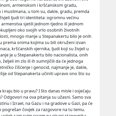
ećinom, armenskom i kršćanskom gradu,
i muslimana, u tom su, dakle, gradu, premda
eli ljudi tri identiteta: ogromnu većinu
ga armenstva sjetili jednom tjedno ili jednom
okupljeni oko svojih vrlo osobnih životnih
radosti, mnogo manje u Stepanakertu bilo je onih
liku prema onima kojima su bili okruženi izvan
ca, kršćanskih vjernika, ljudi koji su živjeli u
je je u Stepanakertu bilo nacionalista, onih
 željeli im zlo ili ih sumnjičili da će jednoga
tničko čišćenje i genocid, najmanje je, dakle,
mšije od Stepanakerta učiniti upravo ono što su
a kraju bio u pravu? I što danas misle i osjećaju
a? Odgovori na ova pitanja su užasni. Samo sva
tinu i Izrael, na Gazu i na gradove u Gazi, pa će
arno pogrešan čovjek za razgovore na tu temu.
 i uvijek sam svim srcem na strani stanovnika