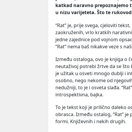
katkad
naravno
prepoznajemo
u
nizu
varijeteta
. Š
to
te
rukovod
“Rat” je, prije svega, cjeloviti te
zaokruženih, vrlo kratkih narativni
jedne zajednice pod vojnom opsado
“Rat” nema baš nikakve veze s na
Između ostaloga, ovo je knjiga o čo
neutaživoj potrebi žrtve da se što
je užitak u osveti mnogo dublji i i
osobno, nego nekome od njegovih
nedužniji, to je i osveta slađa. “R
introspektivna, bajka.
To je tekst koji je prilično daleko o
obrasca. Između ostalog, “Rat” je p
formi. Književnih i nekih drugih.