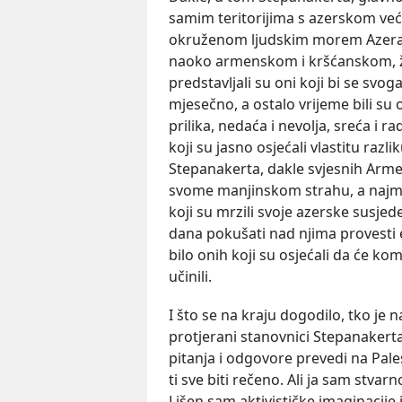
samim teritorijima s azerskom v
okruženom ljudskim morem Azera 
naoko armenskom i kršćanskom, živj
predstavljali su oni koji bi se svo
mjesečno, a ostalo vrijeme bili su 
prilika, nedaća i nevolja, sreća i 
koji su jasno osjećali vlastitu raz
Stepanakerta, dakle svjesnih Armena
svome manjinskom strahu, a najman
koji su mrzili svoje azerske susjede,
dana pokušati nad njima provesti e
bilo onih koji su osjećali da će ko
učinili.
I što se na kraju dogodilo, tko je n
protjerani stanovnici Stepanakert
pitanja i odgovore prevedi na Pales
ti sve biti rečeno. Ali ja sam stv
Lišen sam aktivističke imaginacije