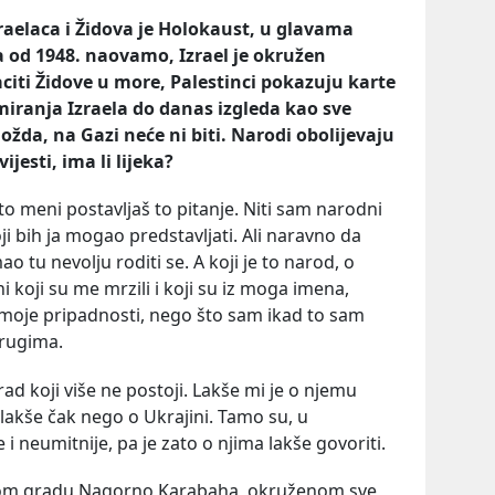
raelaca i Židova je Holokaust, u glavama
a od 1948. naovamo, Izrael je okružen
iti Židove u more, Palestinci pokazuju karte
rmiranja Izraela do danas izgleda kao sve
ožda, na Gazi neće ni biti. Narodi obolijevaju
ijesti, ima li lijeka?
o meni postavljaš to pitanje. Niti sam narodni
ji bih ja mogao predstavljati. Ali naravno da
 tu nevolju roditi se. A koji je to narod, o
 koji su me mrzili i koji su iz moga imena,
e moje pripadnosti, nego što sam ikad to sam
drugima.
d koji više ne postoji. Lakše mi je o njemu
, lakše čak nego o Ukrajini. Tamo su, u
e i neumitnije, pa je zato o njima lakše govoriti.
nom gradu Nagorno Karabaha, okruženom sve