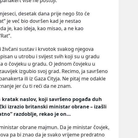
anakert više ne postoji.
mjeseci, desetak dana prije nego što će
Rat” je već bio dovršen kad je nestao
da je, kao ideja, kao misao, a ne kao
Rat”.
 živčani sustav i krvotok svakog njegova
pisan u utrobu i svijest svih koji su u gradu
iga o čovjeku u gradu. O jednom čovjeku u
 zauvijek izgubio svoj grad. Recimo, ja savršeno
panakerta ili iz Gaza Cityja. Ne pitaj me odakle
znanje jer ću ti reći da ne znam.
 kratak naslov, koji savršeno pogađa duh
čki izrazio britanski ministar obrane – izašli
ratno” razdoblje, rekao je on…
 ministar obrane majmun. Da je ministar čovjek,
stova pa bi znao da je svako vrijeme predratno