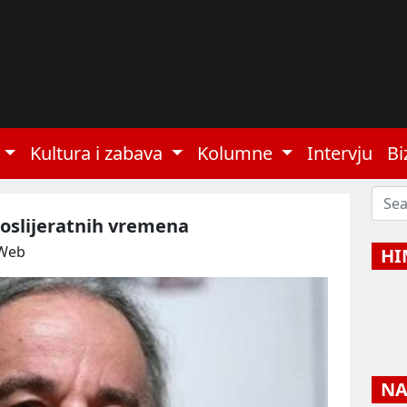
Kultura i zabava
Kolumne
Intervju
Bi
oslijeratnih vremena
 Web
HI
NAJ