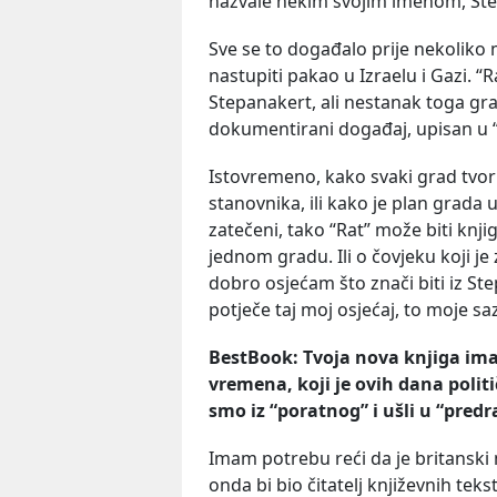
nazvale nekim svojim imenom, Step
Sve se to događalo prije nekoliko 
nastupiti pakao u Izraelu i Gazi. “
Stepanakert, ali nestanak toga gra
dokumentirani događaj, upisan u “
Istovremeno, kako svaki grad tvori
stanovnika, ili kako je plan grada u
zatečeni, tako “Rat” može biti knj
jednom gradu. Ili o čovjeku koji je
dobro osjećam što znači biti iz Ste
potječe taj moj osjećaj, to moje sa
BestBook: Tvoja nova knjiga ima
vremena, koji je ovih dana politi
smo iz “poratnog” i ušli u “pred
Imam potrebu reći da je britanski
onda bi bio čitatelj književnih tek