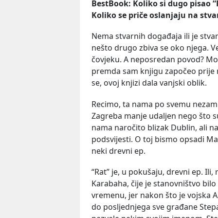
BestBook
:
Koliko
si
dugo
pisao
“
Koliko
se
pri
č
e
oslanjaju
na
stva
Nema stvarnih događaja ili je stva
nešto drugo zbiva se oko njega. Ve
čovjeku. A neposredan povod? Mož
premda sam knjigu započeo prije nego
se, ovoj knjizi dala vanjski oblik.
Recimo, ta nama po svemu nezamisl
Zagreba manje udaljen nego što su
nama naročito blizak Dublin, ali n
podsvijesti. O toj bismo opsadi Mar
neki drevni ep.
“Rat” je, u pokušaju, drevni ep. Il
Karabaha, čije je stanovništvo bi
vremenu, jer nakon što je vojska A
do posljednjega sve građane Stepa