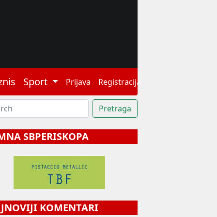
znis
Sport
Prijava
Registracija
MNA SBPERISKOPA
NOVIJI KOMENTARI