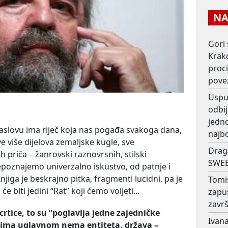
NAJ
Gori 
Krako
proc
pove
Usput
odbij
jedno
naslovu ima riječ koja nas pogađa svakoga dana,
najb
e više dijelova zemaljske kugle, sve
Drag
h priča – žanrovski raznovrsnih, stilski
SWEE
epoznajemo univerzalno iskustvo, od patnje i
njiga je beskrajno pitka, fragmenti lucidni, pa je
Tomi
 će biti jedini “Rat” koji ćemo voljeti…
zapu
završ
crtice
,
to
su
”
poglavlja
jedne
zajedni
č
ke
Ivana
jima
uglavnom
nema
entiteta
,
dr
ž
ava
–