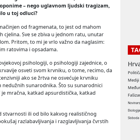
toponime
–
nego
uglavnom
ljudski
tragizam
,
ilo
u
toj
odluci
?
kst, načinjen od fragmenata, to jest od mahom
h cjelina. Sve se zbiva u jednom ratu, unutar
m. Pritom, to mi je vrlo važno da naglasim:
TA
šim ratovima i opsadama.
vjekovoj psihologiji, o psihologiji zajednice, o
Hrv
 krvavije osveti svom krvniku, o tome, recimo, da
Politič
ntenzivniji ako se žrtva ne osvećuje krvniku
Mediji
 nedužnih sunarodnika. Što su sunarodnici
Međun
at” je mračna, katkad apsurdistička, katkad
Fašiz
Novinar
Ekologij
d stvarnosti ili od bilo kakvog realističnog
Sloboda
okušaj razlabavljivanja i razglavljivanja čvrstih