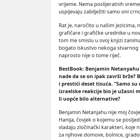
vrijeme. Nema poslijeratnih vremen
uspijevaju zabilježiti samo oni crno-
Rat je, naročito u našim jezicima,
grafičare i grafičke urednike u no
tom me smislu u ovoj knjizi zanima.
bogato iskustvo nekoga stvarnog r
naprosto nije o tome riječ.
BestBook: Benjamin Netanyahu na
nade da se on ipak završi brže? 
i prestići deset tisuća. “Samo su
izraelske reakcije bio je užasni 
li uopće bilo alternative?
Benjamin Netanjahu nije moj čovjek.
Hanija, čovjek o kojemu se posljedn
vladaju zločinački karakteri, koje n
za njihove domove, bolnice, grad