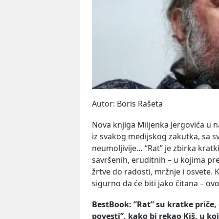
Autor: Boris Rašeta
Nova knjiga Miljenka Jergovića u 
iz svakog medijskog zakutka, sa sv
neumoljivije… “Rat” je zbirka kratki
savršenih, eruditnih – u kojima pr
žrtve do radosti, mržnje i osvete. K
sigurno da će biti jako čitana – ovo
BestBook
: ”
Rat
”
su
kratke
pri
č
e
,
povesti
”,
kako
bi
rekao
Ki
š,
u
ko