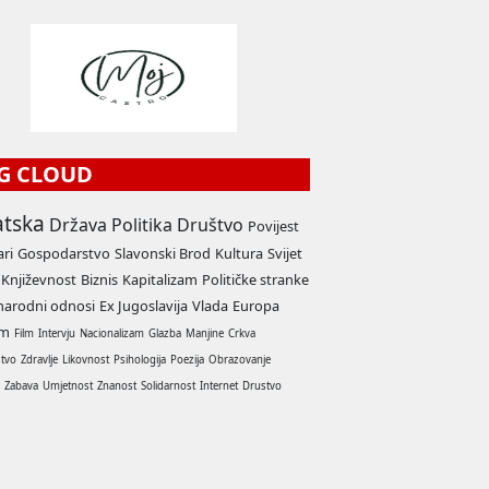
G CLOUD
atska
Država
Politika
Društvo
Povijest
ari
Gospodarstvo
Slavonski Brod
Kultura
Svijet
Književnost
Biznis
Kapitalizam
Političke stranke
arodni odnosi
Ex Jugoslavija
Vlada
Europa
am
Film
Intervju
Nacionalizam
Glazba
Manjine
Crkva
stvo
Zdravlje
Likovnost
Psihologija
Poezija
Obrazovanje
a
Zabava
Umjetnost
Znanost
Solidarnost
Internet
Drustvo