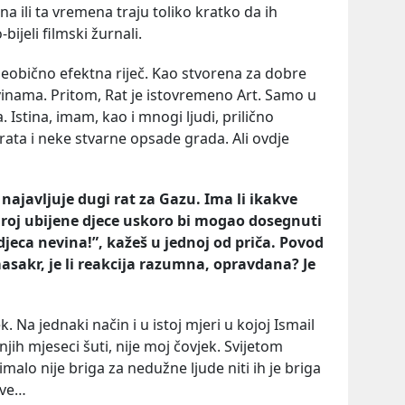
a ili ta vremena traju toliko kratko da ih
bijeli filmski žurnali.
 neobično efektna riječ. Kao stvorena za dobre
vinama. Pritom, Rat je istovremeno Art. Samo u
 Istina, imam, kao i mnogi ljudi, prilično
ata i neke stvarne opsade grada. Ali ovdje
javljuje dugi rat za Gazu. Ima li ikakve
Broj ubijene djece uskoro bi mogao dosegnuti
 djeca nevina!”, kažeš u jednoj od priča. Povod
masakr, je li reakcija razumna, opravdana? Je
 Na jednaki način i u istoj mjeri u kojoj Ismail
jih mjeseci šuti, nije moj čovjek. Svijetom
imalo nije briga za nedužne ljude niti ih je briga
ove…