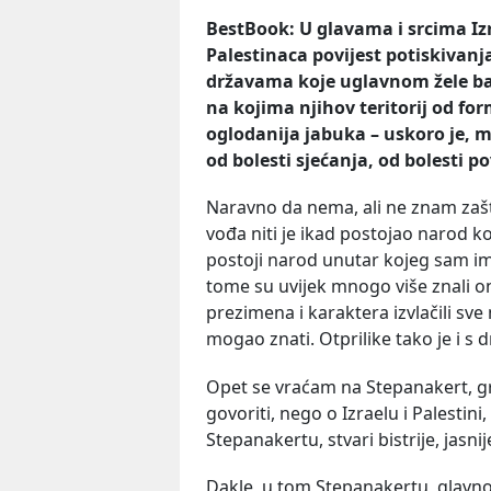
BestBook: U glavama i srcima Iz
Palestinaca povijest potiskivanj
državama koje uglavnom žele bac
na kojima njihov teritorij od fo
oglodanija jabuka – uskoro je, m
od bolesti sjećanja, od bolesti pov
Naravno da nema, ali ne znam zašt
vođa niti je ikad postojao narod ko
postoji narod unutar kojeg sam imao
tome su uvijek mnogo više znali oni
prezimena i karaktera izvlačili sv
mogao znati. Otprilike tako je i s 
Opet se vraćam na Stepanakert, gra
govoriti, nego o Izraelu i Palestini
Stepanakertu, stvari bistrije, jasnij
Dakle, u tom Stepanakertu, glav