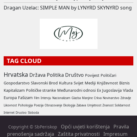
Dragan Uzelac: SIMPLE MAN by LYNYRD SKYNYRD song
TAG CLOUD
Hrvatska
Država
Politika
Društvo
Povijest
Političari
Gospodarstvo
Slavonski Brod
Kultura
Svijet
Mediji
Književnost
Biznis
Kapitalizam
Političke stranke
Međunarodni odnosi
Ex Jugoslavija
Vlada
Europa
Fašizam
Film
Intervju
Nacionalizam
Glazba
Manjine
Crkva
Novinarstvo
Zdravlje
Likovnost
Psihologija
Poezija
Obrazovanje
Ekologija
Zabava
Umjetnost
Znanost
Solidarnost
Internet
Drustvo
Sloboda
Opći uvjeti korištenja
Pravila
Copyright © SbPeriskop
prenošenja sadržaja
Zaštita privatnosti
Impresum