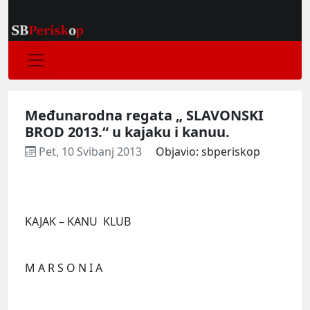
Međunarodna regata „ SLAVONSKI
BROD 2013.“ u kajaku i kanuu.
Pet, 10 Svibanj 2013
Objavio: sbperiskop
KAJAK – KANU KLUB
M A R S O N I A