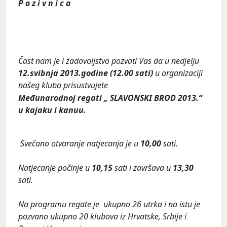
P o z i v n i c a
Čast nam je i zadovoljstvo pozvati Vas da u nedjelju
12.svibnja 2013.godine (12.00 sati)
u organizaciji
našeg kluba prisustvujete
Međunarodnoj regati „ SLAVONSKI BROD 2013.“
u kajaku i kanuu.
Svečano otvaranje natjecanja je u
10,00
sati.
Natjecanje počinje u
10,15
sati i završava u
13,30
sati.
Na programu regate je ukupno 26 utrka i na istu je
pozvano ukupno 20 klubova iz Hrvatske, Srbije i