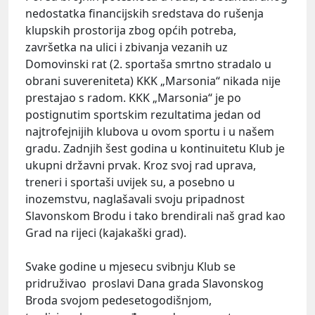
nedostatka financijskih sredstava do rušenja
klupskih prostorija zbog općih potreba,
završetka na ulici i zbivanja vezanih uz
Domovinski rat (2. sportaša smrtno stradalo u
obrani suvereniteta) KKK „Marsonia“ nikada nije
prestajao s radom. KKK „Marsonia“ je po
postignutim sportskim rezultatima jedan od
najtrofejnijih klubova u ovom sportu i u našem
gradu. Zadnjih šest godina u kontinuitetu Klub je
ukupni državni prvak. Kroz svoj rad uprava,
treneri i sportaši uvijek su, a posebno u
inozemstvu, naglašavali svoju pripadnost
Slavonskom Brodu i tako brendirali naš grad kao
Grad na rijeci (kajakaški grad).
Svake godine u mjesecu svibnju Klub se
pridruživao proslavi Dana grada Slavonskog
Broda svojom pedesetogodišnjom,