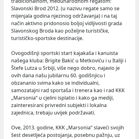
tradicionalnom, međunarodnom regatom:
Slavonski Brod 2012. (u nazivu regate samo se
mijenjala godina njezinog održavanja) i na taj
način aktivno pridonosio boljoj vidljivosti grada
Slavonskog Broda kao poželjne turističke,
turističko-sportske destinacije.
Ovogodišnji sportski start kajakaša i kanuista
našega kluba: Brigite Bakić u Metkoviću i u Italiji i
Štefe Lutza u Srbiji, više nego dobro, najavio je
ovih dana našu jubilarnu 60. godišnjicu i
obzananio svima kako se individualni,
samozatajni rad sportaša i trenera kao i rad KKK
„Marsonia“ u cjelini isplatio i kako ga mediji,
zainteresirani privredni subjekti i lokalna
zajednica, trebaju uvijek podržavati.
Ove, 2013. godine, KKK „Marsonia“ slaveći svojih
šest desetljeća postojanja, posebnu pažnju, uz