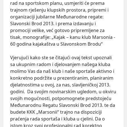
rad na sportskom planu, usmjeriti će prema
trajnom rješenju klupskih prostora, pripremi i
organizaciji jubilarne Međunarodne regate:
Slavonski Brod 2013. i prema izdavanju i
promociji velike, već gotovo pripremljene za
tisak, monografije: „Kajak – kanu klub Marsonia -
60 godina kajakaštva u Slavonskom Brodu“
Vjerujući kako ste se čitajući ovaj tekst upoznali
sa ukupnim radom i djelovanjem našega kluba
molimo Vas da naš klub i naše sportaše aktivno i
konkretno podržite u prezentiranim, planiranim
djelatnostima u ovoj, za nas, slavljeničkoj 2013.
godini. Da svojim novinarskim ugledom, u okviru
svojih mogućnosti, potpomognete predstojeću
Međunarodnu Regatu Slavonski Brod 2013. te da
budete KKK „Marsonii“ trajno na dispoziciji
praćenja rada sportaša i kluba u cjelini. Da o
istom kroz svoj profesionalni rad korektno