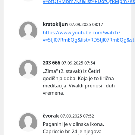
v=ofQfRMpm7Ks&list=RDofQfRMpm7Ks&
krstokljun
07.09.2025 08:17
https://www.youtube.com/watch?
v=5tjl07RmEQg&list=RD5tjl07RmEQg&sta
203 666
07.09.2025 07:54
„Zima“ (2. stavak) iz Četiri
godišnja doba. Koja je to lirična
meditacija. Vivaldi prenosi i duh
vremena.
čvorak
07.09.2025 07:52
Paganini je violinska ikona.
Capriccio br. 24 je njegova