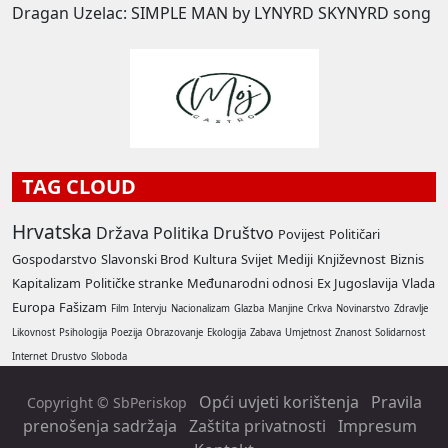
Dragan Uzelac: SIMPLE MAN by LYNYRD SKYNYRD song
TAG CLOUD
Hrvatska
Država
Politika
Društvo
Povijest
Političari
Gospodarstvo
Slavonski Brod
Kultura
Svijet
Mediji
Književnost
Biznis
Kapitalizam
Političke stranke
Međunarodni odnosi
Ex Jugoslavija
Vlada
Europa
Fašizam
Film
Intervju
Nacionalizam
Glazba
Manjine
Crkva
Novinarstvo
Zdravlje
Likovnost
Psihologija
Poezija
Obrazovanje
Ekologija
Zabava
Umjetnost
Znanost
Solidarnost
Internet
Drustvo
Sloboda
Opći uvjeti korištenja
Pravila
Copyright © SbPeriskop
prenošenja sadržaja
Zaštita privatnosti
Impresum