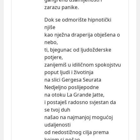
zarazu panike.
Dok se odmorište hipnotički
njiše
kao nježna draperija obješena o
nebo,
ti, bjegunac od ljudožderske
potjere,
zanijemiš u idiličnom spokojstvu
poput ljudi i životinja
na slici Gergesa Seurata
Nedjeljno poslijepodne
na otoku La Grande Jatte,
i postaješ radosno svjestan da
se tvoj duh
našao na najmanjoj mogućoj
udaljenosti
od nedostižnog cilja prema
kojem si pošao