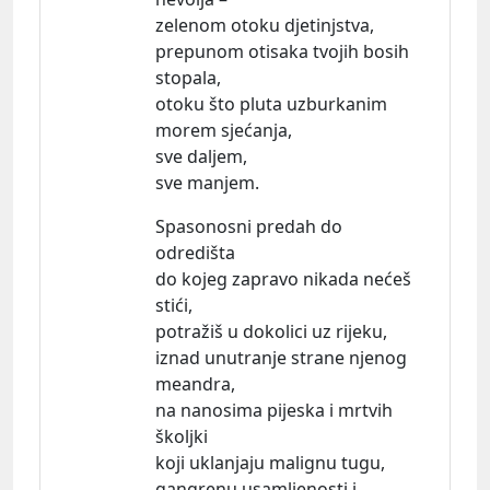
zelenom otoku djetinjstva,
prepunom otisaka tvojih bosih
stopala,
otoku što pluta uzburkanim
morem sjećanja,
sve daljem,
sve manjem.
Spasonosni predah do
odredišta
do kojeg zapravo nikada nećeš
stići,
potražiš u dokolici uz rijeku,
iznad unutranje strane njenog
meandra,
na nanosima pijeska i mrtvih
školjki
koji uklanjaju malignu tugu,
gangrenu usamljenosti i