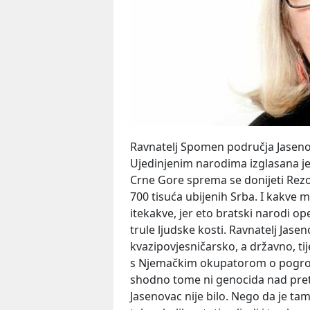
Ravnatelj Spomen područja Jaseno
Ujedinjenim narodima izglasana je
Crne Gore sprema se donijeti Rezo
700 tisuća ubijenih Srba. I kakve 
itekakve, jer eto bratski narodi o
trule ljudske kosti. Ravnatelj Jas
kvazipovjesničarsko, a državno, tij
s Njemačkim okupatorom o pogrom
shodno tome ni genocida nad pre
Jasenovac nije bilo. Nego da je t