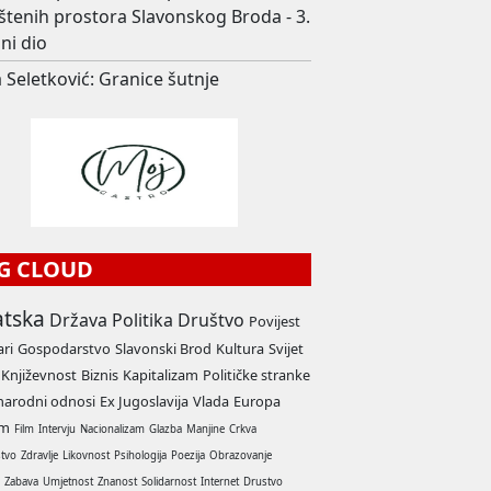
štenih prostora Slavonskog Broda - 3.
ni dio
 Seletković: Granice šutnje
G CLOUD
atska
Država
Politika
Društvo
Povijest
ari
Gospodarstvo
Slavonski Brod
Kultura
Svijet
Književnost
Biznis
Kapitalizam
Političke stranke
arodni odnosi
Ex Jugoslavija
Vlada
Europa
am
Film
Intervju
Nacionalizam
Glazba
Manjine
Crkva
stvo
Zdravlje
Likovnost
Psihologija
Poezija
Obrazovanje
a
Zabava
Umjetnost
Znanost
Solidarnost
Internet
Drustvo