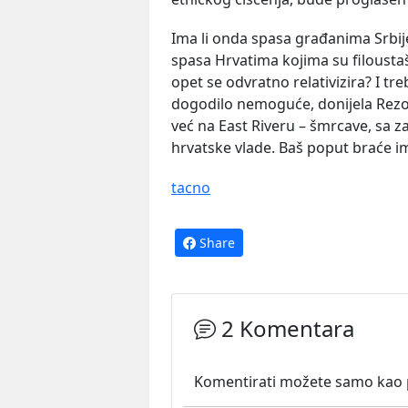
Ima li onda spasa građanima Srbij
spasa Hrvatima kojima su filoustaše
opet se odvratno relativizira? I tre
dogodilo nemoguće, donijela Rezol
već na East Riveru – šmrcave, sa z
hrvatske vlade. Baš poput braće i
tacno
Share
2 Komentara
Komentirati možete samo kao pr