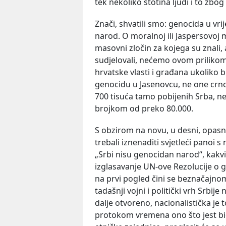
tek nekoliko stotina ljudi i to zbog
Znači, shvatili smo: genocida u vri
narod. O moralnoj ili Jaspersovoj 
masovni zločin za kojega su znali, a
sudjelovali, nećemo ovom priliko
hrvatske vlasti i građana ukoliko b
genocidu u Jasenovcu, ne one crn
700 tisuća tamo pobijenih Srba, n
brojkom od preko 80.000.
S obzirom na novu, u desni, opasni
trebali iznenaditi svjetleći panoi 
„Srbi nisu genocidan narod“, kakvi
izglasavanje UN-ove Rezolucije o ge
na prvi pogled čini se beznačajnom. 
tadašnji vojni i politički vrh Srbij
dalje otvoreno, nacionalistička j
protokom vremena ono što jest bio