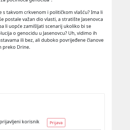
e s takvom crkvenom i političkom vlašću? Ima li
 postale važan dio vlasti, a stratište Jasenovca
ba li uopće zamišljati scenarij ukoliko bi se
ucija o genocidu u Jasenovcu? Uh, vidimo ih
astavama ili bez, ali duboko povrijeđene članove
m preko Drine.
ijavljeni korisnik
Prijava