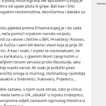
u srpskoj historiografiji tek epizodom u kojoj je
Sloboda
ro od upale pluća ili gripe. Baš kao i Srbi
logukim revizionistima, desničarima i dakako uz
mislu pijeteta prema žrtvama kojeg je i do sada
va, neće pomoći srpskom narodu na putu
ti za ratove i zločine u BiH, Hrvatskoj i Kosovu,
 Vučića i sami bili dionici vlasti koja je prije 30
ci. A kao i svaki, i srpski se nacionalizam, ne
u karikaturu, s glavnim likom zaogrnutim u
ačljivim tonom serucka protiv Rezolucije, iako
je srpski narod. Ali svaki je politički poen
 naročito onoga iz mučnog, zločinačkog razdoblja
 masakre u Srebrenici, Vukovaru, Prijedoru…
jubio zastavu, s njom suze otirao, zato je cirkus
 vlada tamo u UN „obukla“ u srpsku trobojnicu,
vorjanima vidjeti zastavom ogrnutog ministra iz