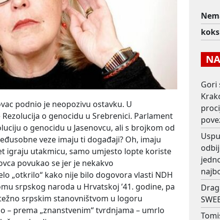
Nema
koks
NAJ
Gori 
Krako
vac podnio je neopozivu ostavku. U
proc
 Rezolucija o genocidu u Srebrenici. Parlament
pove
luciju o genocidu u Jasenovcu, ali s brojkom od
Usput
međusobne veze imaju ti događaji? Oh, imaju
odbij
pet igraju utakmicu, samo umjesto lopte koriste
jedno
enovca povukao se jer je nekakvo
najb
elo „otkrilo“ kako nije bilo dogovora vlasti NDH
u srpskog naroda u Hrvatskoj ’41. godine, pa
Drag
težno srpskim stanovništvom u logoru
SWEE
amo – prema „znanstvenim“ tvrdnjama – umrlo
Tomi