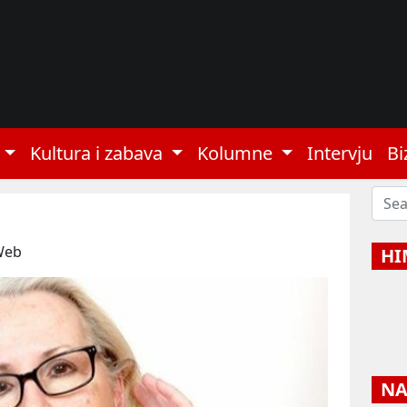
Kultura i zabava
Kolumne
Intervju
Bi
Web
HI
NAJ