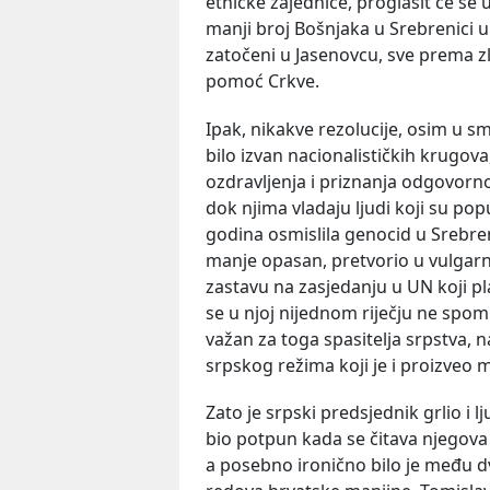
etničke zajednice, proglasit će se 
manji broj Bošnjaka u Srebrenici um
zatočeni u Jasenovcu, sve prema z
pomoć Crkve.
Ipak, nikakve rezolucije, osim u s
bilo izvan nacionalističkih krugo
ozdravljenja i priznanja odgovornos
dok njima vladaju ljudi koji su poput
godina osmislila genocid u Srebreni
manje opasan, pretvorio u vulgarn
zastavu na zasjedanju u UN koji pl
se u njoj nijednom riječju ne spomin
važan za toga spasitelja srpstva,
srpskog režima koji je i proizveo
Zato je srpski predsjednik grlio i l
bio potpun kada se čitava njegova
a posebno ironično bilo je među d