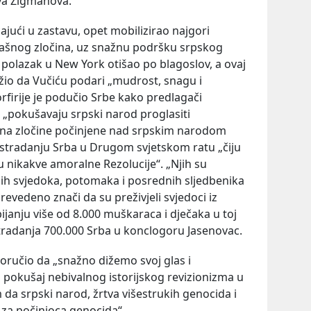
va Žigmanova.
ajući u zastavu, opet mobilizirao najgori
trašnog zločina, uz snažnu podršku srpskog
d polazak u New York otišao po blagoslov, a ovaj
ažio da Vučiću podari „mudrost, snagu i
orfirije je podučio Srbe kako predlagači
 „pokušavaju srpski narod proglasiti
u na zločine počinjene nad srpskim narodom
 o stradanju Srba u Drugom svjetskom ratu „čiju
u nikakve amoralne Rezolucije“. „Njih su
nih svjedoka, potomaka i posrednih sljedbenika
revedeno znači da su preživjeli svjedoci iz
janju više od 8.000 muškaraca i dječaka u toj
 stradanja 700.000 Srba u konclogoru Jasenovac.
poručio da „snažno dižemo svoj glas i
 pokušaj nebivalnog istorijskog revizionizma u
da srpski narod, žrtva višestrukih genocida i
 za počinioca genocida“.