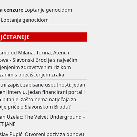
 cenzure
Loptanje genocidom
Loptanje genocidom
ČITANIJE
smo od Milana, Torina, Atene i
wa - Slavonski Brod je s najvećim
ijenjenim zdravstvenim rizikom
zanim s onečišćenjem zraka
ni zapisi, zapisane usputnosti: Jedan
eni intervju, jedan financirani portal i
 pitanje: zašto nema natječaja za
olje priče o Slavonskom Brodu?
an Uzelac: The Velvet Underground –
T JANE
slav Pupić: Otvoreni poziv za obnovu