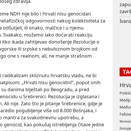
 lošeg zdravlja.
zapu
završ
jeme NDH nije bilo i Hrvati nisu genocidan
metafizičkoj odgovornosti nekog kolektiviteta za
Ivana
 odšutjeli, ili onako, malčice i u njemu
m. Svakako, možemo lako dočarati reakciju
i itko ikada zahtijevao donošenje Rezolucije o
ogorske ili srpske s nebuloznom brojkom od
ego one s realnom, ali, ne manje strašnom
TA
 radikalizam skliznutu hrvatsku vladu, ne bi
s natpisom: „Hrvati nisu genocidni!“, poput onih
Hrv
 su danima blještali po Beogradu, a pred
Politič
nocidu u Srebrenici. Rezolucija je izglasana i
Mediji
Ali nije. Zato što je pitanje Srebrenice, gdje je
Međun
e naredio pogubljenje više od 8.000 Bošnjaka, i
Fašiz
e to mantra za svakodnevnu upotrebu, a
Novinar
 genocid, kao pokušaj istrebljenja čitave jedne
Ekologij