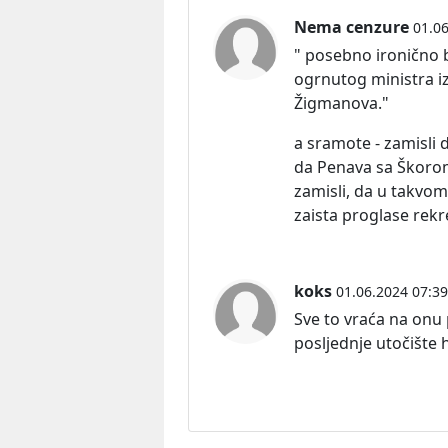
Nema cenzure
01.06
" posebno ironično 
ogrnutog ministra i
Žigmanova."
a sramote - zamisli
da Penava sa Škoro
zamisli, da u takvom
zaista proglase rek
koks
01.06.2024 07:39
Sve to vraća na onu 
posljednje utočište 