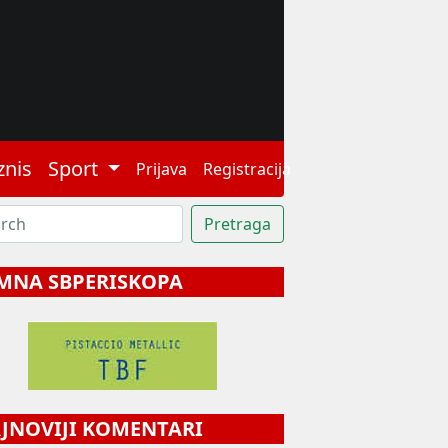
znis
Sport
Prijava
Registracija
MNA SBPERISKOPA
NOVIJI KOMENTARI