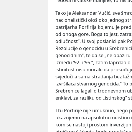
redova hrvatske manjine, Tomisla
Tako je Aleksandar Vučić, sve šmrc
nacionalistički ološ oko jednog s
patrijarha Porfirija kojemu je pre
od onoga gore, Boga to jest, zatr
odlučnost“. U svoj poslanici pak P
Rezolucije o genocidu u Srebrenici
genocidnim“, te da se „ne obazir
između ’92. i ’95.“, zatim laprdao
istinitost nisu morale da prosuđuj
svjedočila sama stradanja bez laž
izvršilaca stvarnog genocida.“ To p
Srebrenice lagali o trodnevnom ubi
enklavi, za razliku od „istinskog“
I tu Porfirije nije umuknuo, nego 
ukazujemo na apsolutnu neistinu i
kom se nastoji prostom inverzijom 
etničkog čišćenja, bude proglašen