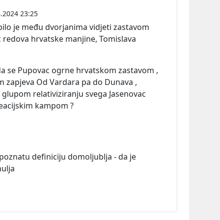
.2024 23:25
bilo je među dvorjanima vidjeti zastavom
z redova hrvatske manjine, Tomislava
 da se Pupovac ogrne hrvatskom zastavom ,
m zapjeva Od Vardara pa do Dunava ,
 glupom relativiziranju svega Jasenovac
reacijskim kampom ?
poznatu definiciju domoljublja - da je
hulja