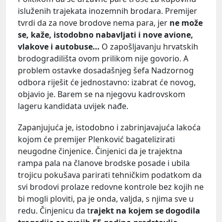
isluženih trajekata inozemnih brodara. Premijer
tvrdi da za nove brodove nema para, jer
ne može
se, kaže, istodobno nabavljati i nove avione,
vlakove i autobuse…
O zapošljavanju hrvatskih
brodogradilišta ovom prilikom nije govorio. A
problem ostavke dosadašnjeg šefa Nadzornog
odbora riješit će jednostavno: izabrat će novog,
objavio je. Barem se na njegovu kadrovskom
lageru kandidata uvijek nađe.
Zapanjujuća je, istodobno i zabrinjavajuća lakoća
kojom će premijer Plenković bagatelizirati
neugodne činjenice. Činjenici da je trajektna
rampa pala na članove brodske posade i ubila
trojicu pokušava parirati tehničkim podatkom da
svi brodovi prolaze redovne kontrole bez kojih ne
bi mogli ploviti, pa je onda, valjda, s njima sve u
redu. Činjenicu da t
rajekt na kojem se dogodila