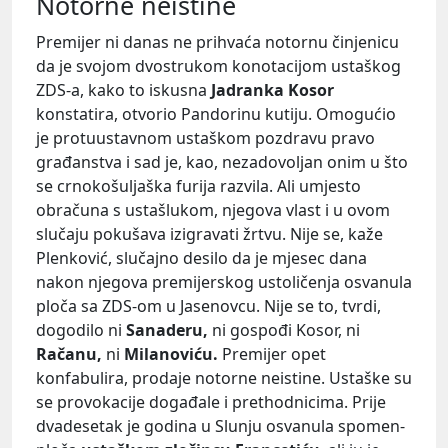
Notorne neistine
Premijer ni danas ne prihvaća notornu činjenicu
da je svojom dvostrukom konotacijom ustaškog
ZDS-a, kako to iskusna
Jadranka Kosor
konstatira, otvorio Pandorinu kutiju. Omogućio
je protuustavnom ustaškom pozdravu pravo
građanstva i sad je, kao, nezadovoljan onim u što
se crnokošuljaška furija razvila. Ali umjesto
obračuna s ustašlukom, njegova vlast i u ovom
slučaju pokušava izigravati žrtvu. Nije se, kaže
Plenković, slučajno desilo da je mjesec dana
nakon njegova premijerskog ustoličenja osvanula
ploča sa ZDS-om u Jasenovcu. Nije se to, tvrdi,
dogodilo ni
Sanaderu,
ni gospođi Kosor, ni
Račanu,
ni
Milanoviću.
Premijer opet
konfabulira, prodaje notorne neistine. Ustaške su
se provokacije događale i prethodnicima. Prije
dvadesetak je godina u Slunju osvanula spomen-