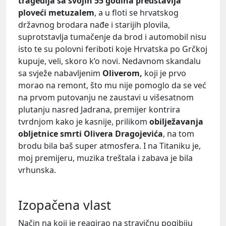
tragedija sa svojih 55 godina predstavlja
ploveći metuzalem
, a u floti se hrvatskog
državnog brodara nađe i starijih plovila,
suprotstavlja tumačenje da brod i automobil nisu
isto te su polovni feriboti koje Hrvatska po Grčkoj
kupuje, veli, skoro k’o novi. Nedavnom skandalu
sa svježe nabavljenim
Oliverom,
koji je prvo
morao na remont, što mu nije pomoglo da se već
na prvom putovanju ne zaustavi u višesatnom
plutanju nasred Jadrana, premijer kontrira
tvrdnjom kako je kasnije, prilikom
obilježavanja
obljetnice smrti Olivera Dragojevića
, na tom
brodu bila baš super atmosfera. I na Titaniku je,
moj premijeru, muzika treštala i zabava je bila
vrhunska.
Izopačena vlast
Način na koji je reagirao na stravičnu pogibiju