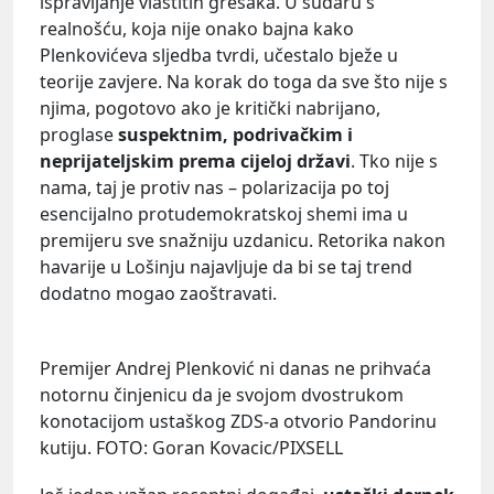
ispravljanje vlastitih grešaka. U sudaru s
realnošću, koja nije onako bajna kako
Plenkovićeva sljedba tvrdi, učestalo bježe u
teorije zavjere. Na korak do toga da sve što nije s
njima, pogotovo ako je kritički nabrijano,
proglase
suspektnim, podrivačkim i
neprijateljskim prema cijeloj državi
. Tko nije s
nama, taj je protiv nas – polarizacija po toj
esencijalno protudemokratskoj shemi ima u
premijeru sve snažniju uzdanicu. Retorika nakon
havarije u Lošinju najavljuje da bi se taj trend
dodatno mogao zaoštravati.
Premijer Andrej Plenković ni danas ne prihvaća
notornu činjenicu da je svojom dvostrukom
konotacijom ustaškog ZDS-a otvorio Pandorinu
kutiju. FOTO: Goran Kovacic/PIXSELL