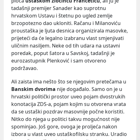
ploča
ustaškom zločincu Francetiću
, ali ju je
tadašnji premijer Sanader kao suprotnu
hrvatskom Ustavu i štetnu po ugled zemlje
brzopotezno dao ukloniti. Račanu i Milanoviću
proustaška je ljuta desnica organizirala masovke,
prijeteći da će legalno izabranu vlast smjenjivati
uličnim nasiljem. Neke od tih udara na ustavni
poredak, poput šatora u Savskoj, tadašnji je
eurozastupnik Plenković i sam otvoreno
podržavao.
Ali zaista ima nešto što se njegovim pretečama u
Banskim dvorima
nije događalo. Samo on je u
hrvatski politički prostor uveo pojam dvostrukih
konotacija ZDS-a, pojam kojim su otvorena vrata
da se ustaški pozdrav masovnije počne koristiti.
Nitko do njega u politici takvu mogućnost nije
spominjao. Još gore, ovoga je proljeća nakon
izbora u vlast uveo ustaškofilsku stranku. Uradio