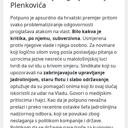
Plenkovića
Potpuno je apsurdno da hrvatski premijer pritom
svako problematiziranje odgovornosti
proglašava atakom na vlast.
Bilo kakva je
kritika, po njemu, subverzivna
. Usmjerena
protiv njegove vlade i njega osobno. Za novinare
koji logično silom svog posla postavljaju pitanja o
uzrocima jezive nesreće u malološinjskoj luci
tvrdi da svi idu u krivom smjeru. Sindikate koji su
upozoravali na
zabrinjavajuće upravljanje
Jadrolinijom, staru flotu i slabo održavanje
,
optužuje da su pomagači onima koji bi ovaj slučaj
iskoristili za udar na Vladu. Govori o medijskim
pritiscima i hajci. Kao da je potpuno nevažna
prelazi i preko recentne ostavke šefa Jadrolinijina
nadzornog odbora, koji se povukao zbog
neslaganja s politikom kompanije i države.
Politikom da se državne pare troše za kupovinu