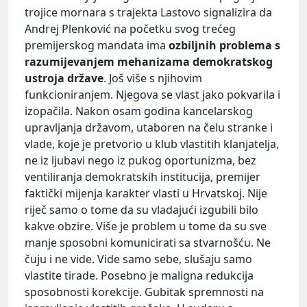
trojice mornara s trajekta Lastovo signalizira da
Andrej Plenković na početku svog trećeg
premijerskog mandata ima
ozbiljnih problema s
razumijevanjem mehanizama demokratskog
ustroja države
. Još više s njihovim
funkcioniranjem. Njegova se vlast jako pokvarila i
izopačila. Nakon osam godina kancelarskog
upravljanja državom, utaboren na čelu stranke i
vlade, koje je pretvorio u klub vlastitih klanjatelja,
ne iz ljubavi nego iz pukog oportunizma, bez
ventiliranja demokratskih institucija, premijer
faktički mijenja karakter vlasti u Hrvatskoj. Nije
riječ samo o tome da su vladajući izgubili bilo
kakve obzire. Više je problem u tome da su sve
manje sposobni komunicirati sa stvarnošću. Ne
čuju i ne vide. Vide samo sebe, slušaju samo
vlastite tirade. Posebno je maligna redukcija
sposobnosti korekcije. Gubitak spremnosti na