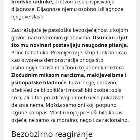
brodske radnike
, pretvorilo se u ispisivanje
dijagnoze. Dijagnoze njemu osobno i dijagnoze
njegove vlasti.
Zastrašujuća je patološka bezosjećajnost s kojom
govori nad otvorenim grobovima.
Osunčan i ljut
što mu novinari postavljaju neugodna pitanja
.
Princ bahatluka. Premijerov je istup funkcionirao
kao otvorena demonstracija onoga što
psihologija naziva mračnom trijadom karaktera.
Zloćudnim miksom narcizma, makijavelizma i
psihopatske hladnoće
. Iluzorno je, naravno,
očekivati da bi političari morali biti osobe topla
srca, ali nitko pri zdravoj pameti neće pokazivati
da srca nema. Možda samo oni koji potpuno
izgube kompas. Vlast u kojoj presuši bilo kakav
osjećaj ne samo za moralno, nego i za racionalno.
Bezobzirno reagiranje