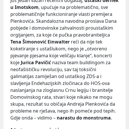
Još jedan važan recentni događaj,
ustaški dernek
u Imotskom
, upućuje na problematično, sve
problematičnije funkcioniranje vlasti premijera
Plenkovića. Skandalozna navodna proslava Dana
pobjede i domovinske zahvalnosti proustaškim
orgijanjem, za koje će pučka pravobraniteljica
Tena Šimonović Einwalter
reći da nije tek
koketiranje s ustašlukom, nego je „otvoreno
pjevanje pjesama koje veličaju klanje“, koncerti
koje
Jurica Pavičić
naziva team buildingom za
neofašističku revoluciju, sav taj toksični
galimatijas zamiješan od ustaškog ZDS-a i
slavljenja Endehazijskih zločinaca do HOS-ova
naslanjanja na zloglasnu Crnu legiju i branitelje
Domovinskog rata, stvari koje nikako ne mogu
skupa, rezultat su običaja Andreja Plenkovića da
probleme ne rješava, nego ih pomeće pod tepih.
Gdje onda – vidimo –
narastu do monstruma
.