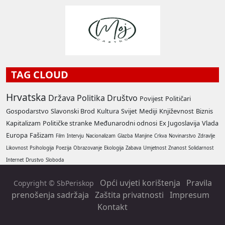
TAG CLOUD
Hrvatska
Država
Politika
Društvo
Povijest
Političari
Gospodarstvo
Slavonski Brod
Kultura
Svijet
Mediji
Književnost
Biznis
Kapitalizam
Političke stranke
Međunarodni odnosi
Ex Jugoslavija
Vlada
Europa
Fašizam
Film
Intervju
Nacionalizam
Glazba
Manjine
Crkva
Novinarstvo
Zdravlje
Likovnost
Psihologija
Poezija
Obrazovanje
Ekologija
Zabava
Umjetnost
Znanost
Solidarnost
Internet
Drustvo
Sloboda
Opći uvjeti korištenja
Pravila
Copyright © SbPeriskop
prenošenja sadržaja
Zaštita privatnosti
Impresum
Kontakt