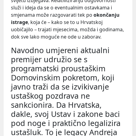
svijetu izbjegava. Relativiziranju odgovornosti
služi i ideja da se o eventualnim ostavkama i
smjenama može razgovarati tek po
okončanju
istrage
, koja će – kako se to u Hrvatskoj
uobičajilo – trajati mjesecima, možda i godinama,
dok sve lako moguće ne ode u zaborav.
Navodno umjereni aktualni
premijer udružio se s
programatski proustaškim
Domovinskim pokretom, koji
javno traži da se izvikivanje
ustaškog pozdrava ne
sankcionira. Da Hrvatska,
dakle, svoj Ustav i zakone baci
pod noge i praktično legalizira
ustašluk. To je legacy Andreja