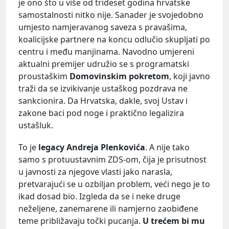
je ono što u više od trideset godina hrvatske
samostalnosti nitko nije. Sanader je svojedobno
umjesto namjeravanog saveza s pravašima,
koalicijske partnere na koncu odlučio skupljati po
centru i među manjinama. Navodno umjereni
aktualni premijer udružio se s programatski
proustaškim
Domovinskim pokretom
, koji javno
traži da se izvikivanje ustaškog pozdrava ne
sankcionira. Da Hrvatska, dakle, svoj Ustav i
zakone baci pod noge i praktično legalizira
ustašluk.
To je
legacy Andreja Plenkovića
. A nije tako
samo s protuustavnim ZDS-om, čija je prisutnost
u javnosti za njegove vlasti jako narasla,
pretvarajući se u ozbiljan problem, veći nego je to
ikad dosad bio. Izgleda da se i neke druge
neželjene, zanemarene ili namjerno zaobiđene
teme približavaju točki pucanja.
U trećem bi mu