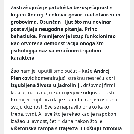
Zastrašujuća je patološka bezosjećajnost s
kojom Andrej Plenković govori nad otvorenim
grobovima. Osunčan i ljut što mu novinari
postavljaju neugodna pitanja. Princ
bahatluka. Premijerov je istup funkcionirao
kao otvorena demonstracija onoga što
psihologija naziva mračnom trijadom
karaktera
Žao nam je, uputili smo sućut – kaže
Andrej
Plenković
komentirajući strašnu nesreću s
tri
izgubljena života u Jadroliniji
, državnoj firmi
koja je, naravno, u zoni njegove odgovornosti.
Premijer implicira da je s kondoliranjem ispunio
svoju dužnost. Sve se napravilo onako kako
treba, tvrdi. Ali sve što je rekao kad je napokon
izašao u javnost, četiri dana nakon što je
višetonska rampa s trajekta u Lošinju zdrobila