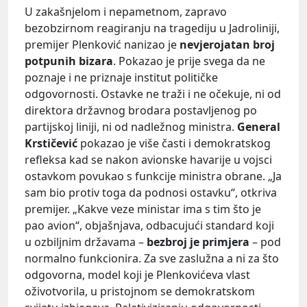
U zakašnjelom i nepametnom, zapravo
bezobzirnom reagiranju na tragediju u Jadroliniji,
premijer Plenković nanizao je
nevjerojatan broj
potpunih bizara
. Pokazao je prije svega da ne
poznaje i ne priznaje institut političke
odgovornosti. Ostavke ne traži i ne očekuje, ni od
direktora državnog brodara postavljenog po
partijskoj liniji, ni od nadležnog ministra.
General
Krstičević
pokazao je više časti i demokratskog
refleksa kad se nakon avionske havarije u vojsci
ostavkom povukao s funkcije ministra obrane. „Ja
sam bio protiv toga da podnosi ostavku“, otkriva
premijer. „Kakve veze ministar ima s tim što je
pao avion“, objašnjava, odbacujući standard koji
u ozbiljnim državama –
bezbroj je primjera
– pod
normalno funkcionira. Za sve zaslužna a ni za što
odgovorna, model koji je Plenkovićeva vlast
oživotvorila, u pristojnom se demokratskom