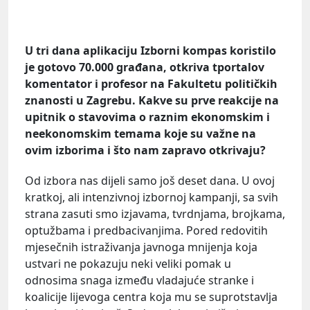
U tri dana aplikaciju Izborni kompas koristilo
je gotovo 70.000 građana, otkriva tportalov
komentator i profesor na Fakultetu političkih
znanosti u Zagrebu. Kakve su prve reakcije na
upitnik o stavovima o raznim ekonomskim i
neekonomskim temama koje su važne na
ovim izborima i što nam zapravo otkrivaju?
Od izbora nas dijeli samo još deset dana. U ovoj
kratkoj, ali intenzivnoj izbornoj kampanji, sa svih
strana zasuti smo izjavama, tvrdnjama, brojkama,
optužbama i predbacivanjima. Pored redovitih
mjesečnih istraživanja javnoga mnijenja koja
ustvari ne pokazuju neki veliki pomak u
odnosima snaga između vladajuće stranke i
koalicije lijevoga centra koja mu se suprotstavlja