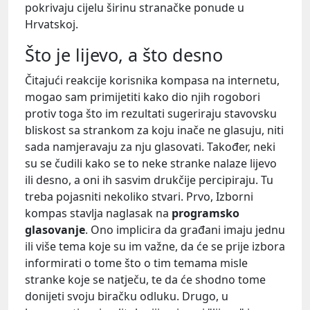
pokrivaju cijelu širinu stranačke ponude u
Hrvatskoj.
Što je lijevo, a što desno
Čitajući reakcije korisnika kompasa na internetu,
mogao sam primijetiti kako dio njih rogobori
protiv toga što im rezultati sugeriraju stavovsku
bliskost sa strankom za koju inače ne glasuju, niti
sada namjeravaju za nju glasovati. Također, neki
su se čudili kako se to neke stranke nalaze lijevo
ili desno, a oni ih sasvim drukčije percipiraju. Tu
treba pojasniti nekoliko stvari. Prvo, Izborni
kompas stavlja naglasak na
programsko
glasovanje
. Ono implicira da građani imaju jednu
ili više tema koje su im važne, da će se prije izbora
informirati o tome što o tim temama misle
stranke koje se natječu, te da će shodno tome
donijeti svoju biračku odluku. Drugo, u