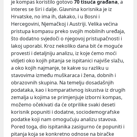
je kompas koristilo gotovo
70 tisuća građana
, a
interes se širi i dalje. Glavnina korisnika je iz
Hrvatske, no ima ih, dakako, i u Bosni i
Hercegovini, Njemačkoj i Austriji. Velika većina
pristupa kompasu preko svojih mobilnih uređaja,
što dodatno svjedoči o njegovoj pristupačnosti i
lakoj uporabi. Kroz nekoliko dana bit će moguće
provesti i detaljniju analizu, iz koje ćemo moći
vidjeti oko kojih pitanja se ispitanici najviše slažu,
a oko kojih najmanje, te kakve su razliku u
stavovima između muškaraca i žena, dobnih i
obrazovnih skupina. Na temelju dosadašnjih
podataka, kao i komparativnog iskustva iz drugih
zemalja u kojima se primjenjuje izborni kompas,
možemo očekivati da će otprilike svaki deseti
korisnik popuniti i dodatne, sociodemografske
podatke koji nam omogućuju analizu stavova.
Pored toga, dio ispitanika zasigurno će popuniti i
pitanja koja se konkretno odnose na biračke