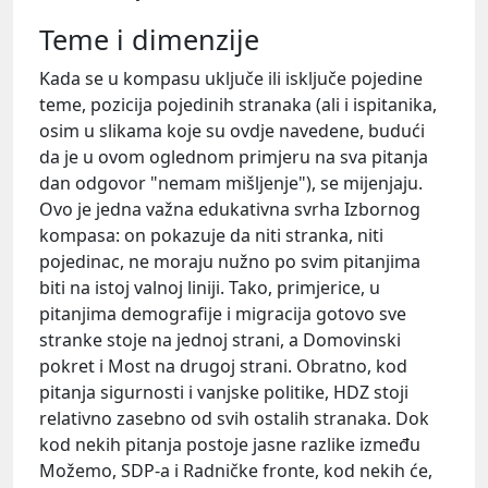
Teme i dimenzije
Kada se u kompasu uključe ili isključe pojedine
teme, pozicija pojedinih stranaka (ali i ispitanika,
osim u slikama koje su ovdje navedene, budući
da je u ovom oglednom primjeru na sva pitanja
dan odgovor "nemam mišljenje"), se mijenjaju.
Ovo je jedna važna edukativna svrha Izbornog
kompasa: on pokazuje da niti stranka, niti
pojedinac, ne moraju nužno po svim pitanjima
biti na istoj valnoj liniji. Tako, primjerice, u
pitanjima demografije i migracija gotovo sve
stranke stoje na jednoj strani, a Domovinski
pokret i Most na drugoj strani. Obratno, kod
pitanja sigurnosti i vanjske politike, HDZ stoji
relativno zasebno od svih ostalih stranaka. Dok
kod nekih pitanja postoje jasne razlike između
Možemo, SDP-a i Radničke fronte, kod nekih će,