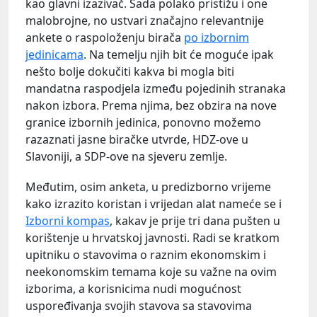
kao glavni izazivač. Sada polako pristižu i one
malobrojne, no ustvari značajno relevantnije
ankete o raspoloženju birača
po izbornim
jedinicama
. Na temelju njih bit će moguće ipak
nešto bolje dokučiti kakva bi mogla biti
mandatna raspodjela između pojedinih stranaka
nakon izbora. Prema njima, bez obzira na nove
granice izbornih jedinica, ponovno možemo
razaznati jasne biračke utvrde, HDZ-ove u
Slavoniji, a SDP-ove na sjeveru zemlje.
Međutim, osim anketa, u predizborno vrijeme
kako izrazito koristan i vrijedan alat nameće se i
Izborni kompas
, kakav je prije tri dana pušten u
korištenje u hrvatskoj javnosti. Radi se kratkom
upitniku o stavovima o raznim ekonomskim i
neekonomskim temama koje su važne na ovim
izborima, a korisnicima nudi mogućnost
uspoređivanja svojih stavova sa stavovima