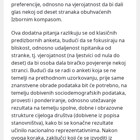
preferencije, odnosno na vjerojatnost da bi dali
glas nekoj od deset stranaka obuhvaćenih
Izbornim kompasom.
Ova dodatna pitanja razlikuju se od klasičnih
predizbornih anketa, budući da se fokusiraju na
bliskost, odnosno udaljenost ispitanika od
stranke, tj. vjerojatnost (na ljestvici od nula do
deset) da bi osoba dala biračko povjerenje nekoj
stranci. Budući da se radi o anketi koja se ne
temelji na prethodnom uzorkovanju, prije same
znanstvene obrade podataka bit će potrebno, na
temelju dobivenih sociodemografskih podataka,
provesti i ponderiranje, odnosno utežavanje
rezultata na temelju spolne, dobne i obrazovne
strukture cijeloga društva (dobivene iz popisa
stanovništva), kako bi se konačne rezultate
učinilo nacionalno reprezentativnima. Nakon
ovoga koraka, zaključci koji će se izvoditi iz