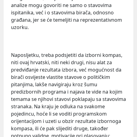
analize mogu govoriti ne samo o stavovima
ispitanika, već i o stavovima birača, odnosno
građana, jer se će temeljiti na reprezentativnom
uzorku.
Naposljetku, treba podsjetiti da izborni kompas,
niti ovaj hrvatski, niti neki drugi, nisu alat za
predviđanje rezultata izbora, već mogućnost da
birači osvijeste vlastite stavove o političkim
pitanjima, lakše navigiraju kroz šumu
predizbornih programa i najava te vide na kojim
temama se njihovi stavovi poklapaju sa stavovima
stranaka. Na kraju je odluka na svakome
pojedincu, hoće li se voditi programskom
orijentacijom i uzeti u obzir rezultate izbornoga
kompasa, ili će pak slijediti druge, također
potpuno validne, motivacije pri glasovanju: