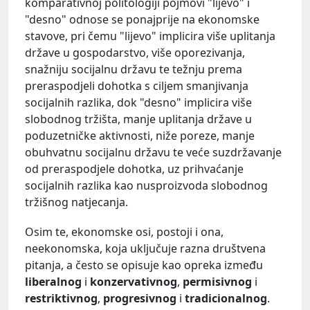
komparativnoj politologiji pojmovi "lijevo" i
"desno" odnose se ponajprije na ekonomske
stavove, pri čemu "lijevo" implicira više uplitanja
države u gospodarstvo, više oporezivanja,
snažniju socijalnu državu te težnju prema
preraspodjeli dohotka s ciljem smanjivanja
socijalnih razlika, dok "desno" implicira više
slobodnog tržišta, manje uplitanja države u
poduzetničke aktivnosti, niže poreze, manje
obuhvatnu socijalnu državu te veće suzdržavanje
od preraspodjele dohotka, uz prihvaćanje
socijalnih razlika kao nusproizvoda slobodnog
tržišnog natjecanja.
Osim te, ekonomske osi, postoji i ona,
neekonomska, koja uključuje razna društvena
pitanja, a često se opisuje kao opreka između
liberalnog
i
konzervativnog
,
permisivnog
i
restriktivnog
,
progresivnog
i
tradicionalnog
.