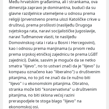
Među hrvatskim građanima, ali i strankama, ova
dimenzija zapravo je dominantna, budući da su
glavne razdjelnice utemeljene u odnosu prema
religiji (prvenstveno prema ulozi Katoličke crkve u
društvu), prema prošlosti (naslijeđu Drugoga
svjetskoga rata, naravi socijalističke Jugoslavije,
naravi Tuđmanove vlasti, te naslijeđu
Domovinskog rata i rata u Bosni i Hercegovini),
kao i odnosu prema manjinama (u prvom redu
prema srpskoj etničkoj zajednicu te prema LGBT
zajednici). Dakle, sasvim je moguće da se netko
smatra "lijevo", no to ustvari znači da je "lijevo" (u
kompasu označeno kao "liberalno") u društvenim
pitanjima, no to još ne znači da će nužno biti
"lijevo" i u ekonomskim pitanjima. Obratno,
stranka može biti "konzervativna" u društvenim
pitanjima, no biti sklona većoj razini
preraspodjele te stoga blago "lijevo" na
ekonomskoj osi.