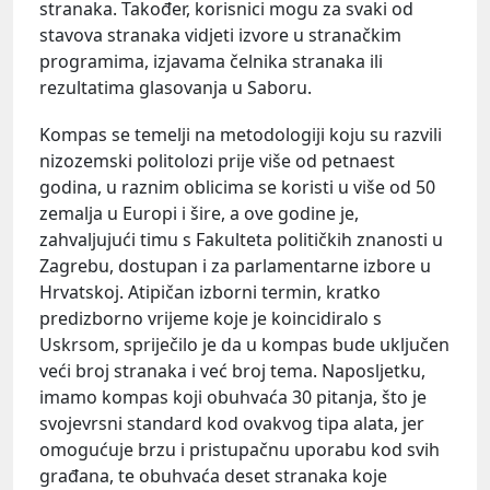
stranaka. Također, korisnici mogu za svaki od
stavova stranaka vidjeti izvore u stranačkim
programima, izjavama čelnika stranaka ili
rezultatima glasovanja u Saboru.
Kompas se temelji na metodologiji koju su razvili
nizozemski politolozi prije više od petnaest
godina, u raznim oblicima se koristi u više od 50
zemalja u Europi i šire, a ove godine je,
zahvaljujući timu s Fakulteta političkih znanosti u
Zagrebu, dostupan i za parlamentarne izbore u
Hrvatskoj. Atipičan izborni termin, kratko
predizborno vrijeme koje je koincidiralo s
Uskrsom, spriječilo je da u kompas bude uključen
veći broj stranaka i već broj tema. Naposljetku,
imamo kompas koji obuhvaća 30 pitanja, što je
svojevrsni standard kod ovakvog tipa alata, jer
omogućuje brzu i pristupačnu uporabu kod svih
građana, te obuhvaća deset stranaka koje