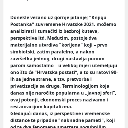
Donekle vezano uz gornje pitanje; "Knjigu
Postanka" suvremene Hrvatske 2021. možemo
analizirati i tumačiti iz bezbroj kuteva,
perspektiva itd. Međutim, postoje dva
materijalno utvrdiva "korijena" koji – prvo
simbiotski, zatim paralelno, a nakon
završetka jednog, drugi nastavlja punom
parom samostalno – u velikoj mjeri utemeljuju
ono što će "Hrvatska postati“, a to su ratovi 90-
ih sa jedne strane, a tzv. pretvorba i
privatizacija sa druge. Terminologijom koja
danas nije naročito popularna u „javnoj sferi“,
ovaj potonji, ekonomski proces nazivamo i
restauracijom kapitalizma.
Gledajući danas, iz perspektive i vremenske
distance te pripadne "naknadne pameti", koji
od ta dva fenomena smatrate pogubnijim,