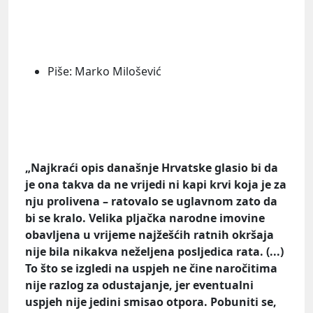
Piše: Marko Milošević
„Najkraći opis današnje Hrvatske glasio bi da
je ona takva da ne vrijedi ni kapi krvi koja je za
nju prolivena – ratovalo se uglavnom zato da
bi se kralo. Velika pljačka narodne imovine
obavljena u vrijeme najžešćih ratnih okršaja
nije bila nikakva neželjena posljedica rata. (...)
To što se izgledi na uspjeh ne čine naročitima
nije razlog za odustajanje, jer eventualni
uspjeh nije jedini smisao otpora. Pobuniti se,