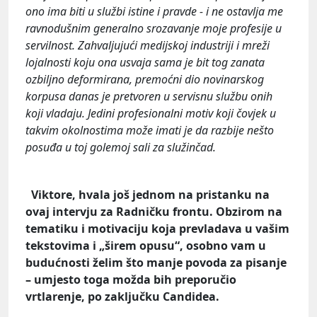
ono ima biti u službi istine i pravde - i ne ostavlja me
ravnodušnim generalno srozavanje moje profesije u
servilnost. Zahvaljujući medijskoj industriji i mreži
lojalnosti koju ona usvaja sama je bit tog zanata
ozbiljno deformirana, premoćni dio novinarskog
korpusa danas je pretvoren u servisnu službu onih
koji vladaju. Jedini profesionalni motiv koji čovjek u
takvim okolnostima može imati je da razbije nešto
posuđa u toj golemoj sali za služinčad.
Viktore, hvala još jednom na pristanku na
ovaj intervju za Radničku frontu. Obzirom na
tematiku i motivaciju koja prevladava u vašim
tekstovima i „širem opusu“, osobno vam u
budućnosti želim što manje povoda za pisanje
– umjesto toga možda bih preporučio
vrtlarenje, po zaključku Candidea.