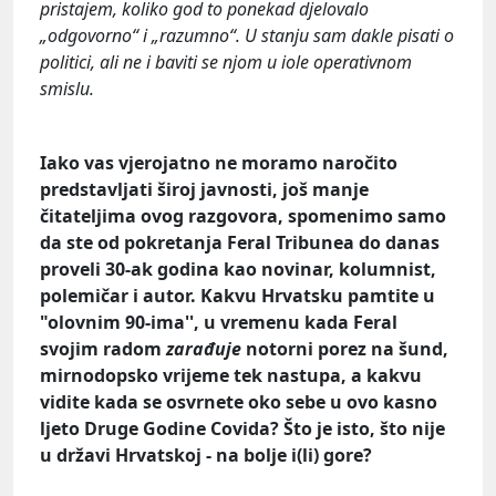
pristajem, koliko god to ponekad djelovalo
„odgovorno“ i „razumno“. U stanju sam dakle pisati o
politici, ali ne i baviti se njom u iole operativnom
smislu.
Iako vas vjerojatno ne moramo naročito
predstavljati široj javnosti, još manje
čitateljima ovog razgovora, spomenimo samo
da ste od pokretanja Feral Tribunea do danas
proveli 30-ak godina kao novinar, kolumnist,
polemičar i autor. Kakvu Hrvatsku pamtite u
"olovnim 90-ima'', u vremenu kada Feral
svojim radom
zarađuje
notorni porez na šund,
mirnodopsko vrijeme tek nastupa, a kakvu
vidite kada se osvrnete oko sebe u ovo kasno
ljeto Druge Godine Covida? Što je isto, što nije
u državi Hrvatskoj - na bolje i(li) gore?