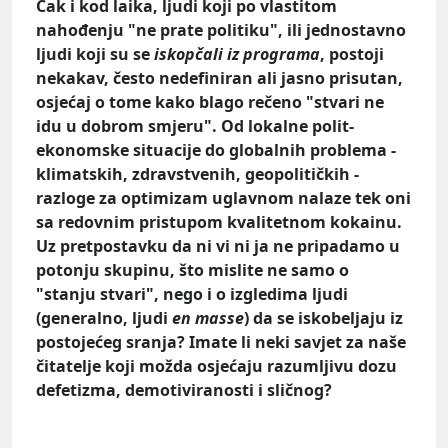
Čak i kod laika, ljudi koji po vlastitom
nahođenju "ne prate politiku", ili jednostavno
ljudi koji su se
iskopčali iz programa
, postoji
nekakav, često nedefiniran ali jasno prisutan,
osjećaj o tome kako blago rečeno "stvari ne
idu u dobrom smjeru". Od lokalne polit-
ekonomske situacije do globalnih problema -
klimatskih, zdravstvenih, geopolitičkih -
razloge za optimizam uglavnom nalaze tek oni
sa redovnim pristupom kvalitetnom kokainu.
Uz pretpostavku da ni vi ni ja ne pripadamo u
potonju skupinu, što mislite ne samo o
"stanju stvari", nego i o izgledima ljudi
(generalno, ljudi
en masse
) da se iskobeljaju iz
postojećeg sranja? Imate li neki savjet za naše
čitatelje koji možda osjećaju razumljivu dozu
defetizma, demotiviranosti i sličnog?