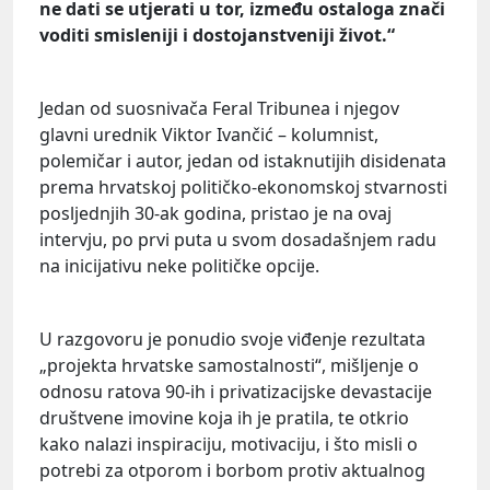
ne dati se utjerati u tor, između ostaloga znači
voditi smisleniji i dostojanstveniji život.“
Jedan od suosnivača Feral Tribunea i njegov
glavni urednik Viktor Ivančić – kolumnist,
polemičar i autor, jedan od istaknutijih disidenata
prema hrvatskoj političko-ekonomskoj stvarnosti
posljednjih 30-ak godina, pristao je na ovaj
intervju, po prvi puta u svom dosadašnjem radu
na inicijativu neke političke opcije.
U razgovoru je ponudio svoje viđenje rezultata
„projekta hrvatske samostalnosti“, mišljenje o
odnosu ratova 90-ih i privatizacijske devastacije
društvene imovine koja ih je pratila, te otkrio
kako nalazi inspiraciju, motivaciju, i što misli o
potrebi za otporom i borbom protiv aktualnog