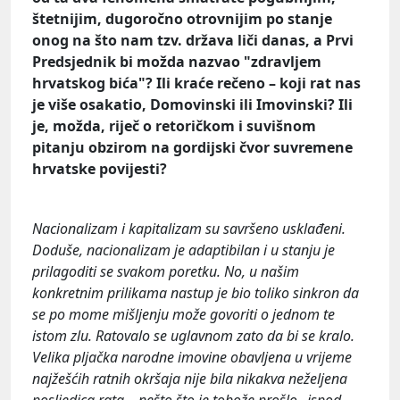
štetnijim, dugoročno otrovnijim po stanje
onog na što nam tzv. država liči danas, a Prvi
Predsjednik bi možda nazvao "zdravljem
hrvatskog bića"? Ili kraće rečeno – koji rat nas
je više osakatio, Domovinski ili Imovinski? Ili
je, možda, riječ o retoričkom i suvišnom
pitanju obzirom na gordijski čvor suvremene
hrvatske povijesti?
Nacionalizam i kapitalizam su savršeno usklađeni.
Doduše, nacionalizam je adaptibilan i u stanju je
prilagoditi se svakom poretku. No, u našim
konkretnim prilikama nastup je bio toliko sinkron da
se po mome mišljenju može govoriti o jednom te
istom zlu. Ratovalo se uglavnom zato da bi se kralo.
Velika pljačka narodne imovine obavljena u vrijeme
najžešćih ratnih okršaja nije bila nikakva neželjena
posljedica rata – nešto što je tobože prošlo „ispod