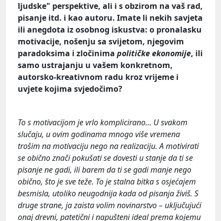
ljudske" perspektive, ali i s obzirom na vaš rad,
pisanje itd. i kao autoru. Imate li nekih savjeta
ili anegdota iz osobnog iskustva: o pronalasku
motivacije, nošenju sa svijetom, njegovim
paradoksima i zločinima
političke ekonomije
, ili
samo ustrajanju u vašem konkretnom,
autorsko-kreativnom radu kroz vrijeme i
uvjete kojima svjedočimo?
To s motivacijom je vrlo komplicirano… U svakom
slučaju, u ovim godinama mnogo više vremena
trošim na motivaciju nego na realizaciju. A motivirati
se obično znači pokušati se dovesti u stanje da ti se
pisanje ne gadi, ili barem da ti se gadi manje nego
obično, što je sve teže. To je stalna bitka s osjećajem
besmisla, utoliko neugodnija kada od pisanja živiš. S
druge strane, ja zaista volim novinarstvo – uključujući
onaj drevni, patetični i napušteni ideal prema kojemu