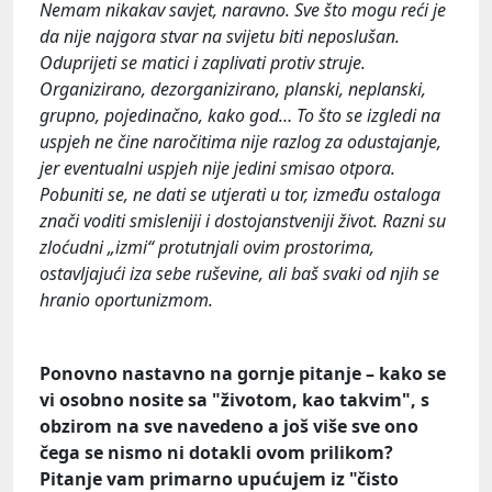
Nemam nikakav savjet, naravno. Sve što mogu reći je
da nije najgora stvar na svijetu biti neposlušan.
Oduprijeti se matici i zaplivati protiv struje.
Organizirano, dezorganizirano, planski, neplanski,
grupno, pojedinačno, kako god… To što se izgledi na
uspjeh ne čine naročitima nije razlog za odustajanje,
jer eventualni uspjeh nije jedini smisao otpora.
Pobuniti se, ne dati se utjerati u tor, između ostaloga
znači voditi smisleniji i dostojanstveniji život. Razni su
zloćudni „izmi“ protutnjali ovim prostorima,
ostavljajući iza sebe ruševine, ali baš svaki od njih se
hranio oportunizmom.
Ponovno nastavno na gornje pitanje – kako se
vi osobno nosite sa "životom, kao takvim", s
obzirom na sve navedeno a još više sve ono
čega se nismo ni dotakli ovom prilikom?
Pitanje vam primarno upućujem iz "čisto