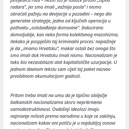
radara“, jer smo imali „važnija posla“ i nismo
obraćali pažnju na devijacije u pozadini – nego dio
generalne strategije, jedna od ključnih operacija u
pothvatu „oslobađanja domovine“. Inducirano
domoljublje, kao neka forma kolektivnog mazohizma,
itekako je pospješilo taj kriminalni proces: najvažnije
je da „imamo Hrvatsku“, makar ostali bez onoga što
smo imali dok Hrvatsku imali nismo. Nacionalizam je
tako bio nezaobilazni alat kapitalističke uzurpacije. U
jednom davnom tekstu sam cijeli taj paket nazvao
prvobitnom akumulacijom gadosti.
Pritom treba imati na umu da je tipično obilježje
balkanskih nacionalizama skoro neprikrivena
samodestruktivnost. Ovdašnji ideolozi imaju
najmanje milosti prema narodima u koje se zaklinju,
nacionalizam kakav oni potiču je u najdubljoj osnovi