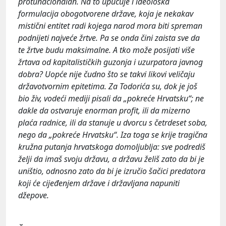
protunacionalan. Na to upućuje i ideološka
formulacija obogotvorene države, koja je nekakav
mistični entitet radi kojega narod mora biti spreman
podnijeti najveće žrtve. Pa se onda čini zaista sve da
te žrtve budu maksimalne. A tko može posijati više
žrtava od kapitalističkih guzonja i uzurpatora javnog
dobra? Uopće nije čudno što se takvi likovi veličaju
državotvornim epitetima. Za Todorića su, dok je još
bio živ, vodeći mediji pisali da „pokreće Hrvatsku“; ne
dakle da ostvaruje enorman profit, ili da mizerno
plaća radnice, ili da stanuje u dvorcu s četrdeset soba,
nego da „pokreće Hrvatsku“. Iza toga se krije tragična
kružna putanja hrvatskoga domoljublja: sve podrediš
želji da imaš svoju državu, a državu želiš zato da bi je
uništio, odnosno zato da bi je izručio šačici predatora
koji će cijeđenjem države i državljana napuniti
džepove.