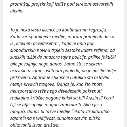
promašaj, projekt koji izdiše pod teretom ostvarenih
ideala.
To je neka vrsta licence za kontinuiranu regresiju.
Kada već spominjete medije, moram primijetiti da su
u „olovnim devedesetim“, kada je onih par
slobodarskih novina trpjelo žestoke udare režima, od
sudskih tužbi do nadzora tajne policije, prilike faktički
bile povoljnije nego danas. Samo što se sistem
usavršio u samozaštitnom pogledu, pa je nasilje bolje
prikriveno. Aparat je efikasniji i utoliko što ostavlja
manje krvavih tragova. Danas je, kao što znate,
neusporedivo teže nego devedesetih pokrenuti
radikalno kritičke pogone kakvi su bili Arkzin ili Feral,
čiji se utjecaj nije mogao zanemariti. Ako i jesu
mogući, danas bi takve medije čekala strukturalno
zajamčena nevidljivost, sudbina sasvim bliska
obitavanju izvan društva.