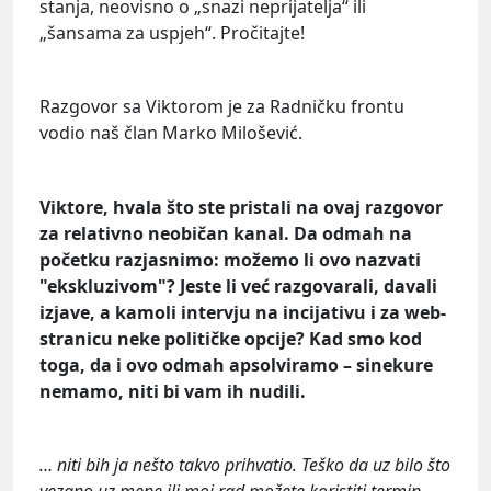
stanja, neovisno o „snazi neprijatelja“ ili
„šansama za uspjeh“. Pročitajte!
Razgovor sa Viktorom je za Radničku frontu
vodio naš član Marko Milošević.
Viktore, hvala što ste pristali na ovaj razgovor
za relativno neobičan kanal. Da odmah na
početku razjasnimo: možemo li ovo nazvati
"ekskluzivom"? Jeste li već razgovarali, davali
izjave, a kamoli intervju na incijativu i za web-
stranicu neke političke opcije? Kad smo kod
toga, da i ovo odmah apsolviramo – sinekure
nemamo, niti bi vam ih nudili.
… niti bih ja nešto takvo prihvatio. Teško da uz bilo što
vezano uz mene ili moj rad možete koristiti termin