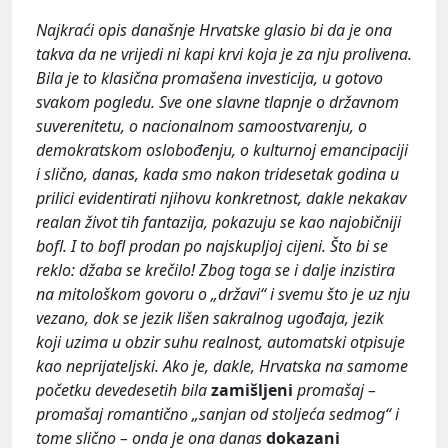
Najkraći opis današnje Hrvatske glasio bi da je ona
takva da ne vrijedi ni kapi krvi koja je za nju prolivena.
Bila je to klasična promašena investicija, u gotovo
svakom pogledu. Sve one slavne tlapnje o državnom
suverenitetu, o nacionalnom samoostvarenju, o
demokratskom oslobođenju, o kulturnoj emancipaciji
i slično, danas, kada smo nakon tridesetak godina u
prilici evidentirati njihovu konkretnost, dakle nekakav
realan život tih fantazija, pokazuju se kao najobičniji
bofl. I to bofl prodan po najskupljoj cijeni. Što bi se
reklo: džaba se krečilo! Zbog toga se i dalje inzistira
na mitološkom govoru o „državi“ i svemu što je uz nju
vezano, dok se jezik lišen sakralnog ugođaja, jezik
koji uzima u obzir suhu realnost, automatski otpisuje
kao neprijateljski. Ako je, dakle, Hrvatska na samome
početku devedesetih bila
zamišljeni
promašaj –
promašaj romantično „sanjan od stoljeća sedmog“ i
tome slično – onda je ona danas
dokazani