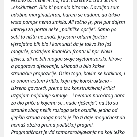
„ekskluziva“. Bilo bi pomalo bizarno. Dovoljno sam
udobno marginaliziran, barem se nadam, da takva
vrsta pompe nema smisla. Ali točno je, prvi put dajem
intervju za portal neke „političke opcije“. Samo po
sebi to ništa ne znači. Ja jesam odurni ljevičar,
vjerojatno bih bio i komunist da je takvo što još
moguće, poštujem Radničku frontu ili npr. Novu
ljevicu, ali ne bih mogao svoje svjetonazorske hirove,
a pogotovo djelovanje, uklapati u bilo kakve
stranačke propozicije. Osim toga, bavim se kritikom, i
to onom vrstom kritike koja nije konstruktivna –
iskreno govoreći, prema tzv. konstruktivnoj kritici
uzgajam najdublje sumnje – i nemam naročitog dara
za dio priče u kojemu se „nude rješenja“, na što su
stranke zbog nekih razloga sebe osudile. Jedna od
ljepših strana moga posla je što ti daje mogućnost da
nemaš obzira prema političkoj pragmi.
Pragmatičnost je vid samozarobljavanja na koji teško