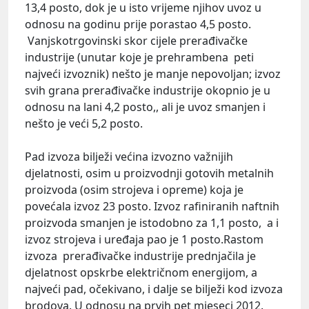
13,4 posto, dok je u isto vrijeme njihov uvoz u
odnosu na godinu prije porastao 4,5 posto.
Vanjskotrgovinski skor cijele prerađivačke
industrije (unutar koje je prehrambena peti
najveći izvoznik) nešto je manje nepovoljan; izvoz
svih grana prerađivačke industrije okopnio je u
odnosu na lani 4,2 posto,, ali je uvoz smanjen i
nešto je veći 5,2 posto.
Pad izvoza bilježi većina izvozno važnijih
djelatnosti, osim u proizvodnji gotovih metalnih
proizvoda (osim strojeva i opreme) koja je
povećala izvoz 23 posto. Izvoz rafiniranih naftnih
proizvoda smanjen je istodobno za 1,1 posto, a i
izvoz strojeva i uređaja pao je 1 posto.Rastom
izvoza prerađivačke industrije prednjačila je
djelatnost opskrbe električnom energijom, a
najveći pad, očekivano, i dalje se bilježi kod izvoza
brodova. U odnosu na prvih pet mjeseci 2012.