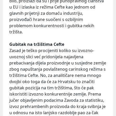
bilo, proizlazi da su i prije punopravnog članstva
u EU i izlaska iz režima Cefte kao jednom od
glavnih prijetnji za domaću industriju,
proizvođači hrane suočeni s ozbiljnim
problemom konkurentnosti i gubitka nekih
tržišta.
Gubitak na tržištima Cefte
Zasad je teško procijeniti koliko su izvozno-
uvoznoj slici već pridonijela najavljena
prebacivanja dijela proizvodnje u susjedne zemlje
zbog napuštanja povlaštenog carinskog režima s
tržištima Cefte. No, za analitičare nema mnogo
dvojbi oko toga da će za Hrvatsku to značiti
gubitak pozicija na tim tržištima, što će pak
iskoristiti izvozno konkurentnije zemlje. Prema
jučer objavljenim podacima Zavoda za statistiku,
izvoz prehrambenih proizvoda do kraja svibnja je
u odnosu na isto lanjsko razdoblje pao za čak