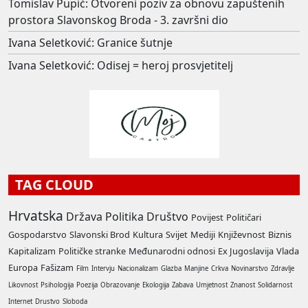
Tomislav Pupić: Otvoreni poziv za obnovu zapuštenih
prostora Slavonskog Broda - 3. završni dio
Ivana Seletković: Granice šutnje
Ivana Seletković: Odisej = heroj prosvjetitelj
TAG CLOUD
Hrvatska
Država
Politika
Društvo
Povijest
Političari
Gospodarstvo
Slavonski Brod
Kultura
Svijet
Mediji
Književnost
Biznis
Kapitalizam
Političke stranke
Međunarodni odnosi
Ex Jugoslavija
Vlada
Europa
Fašizam
Film
Intervju
Nacionalizam
Glazba
Manjine
Crkva
Novinarstvo
Zdravlje
Likovnost
Psihologija
Poezija
Obrazovanje
Ekologija
Zabava
Umjetnost
Znanost
Solidarnost
Internet
Drustvo
Sloboda