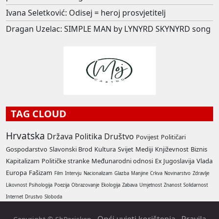
Ivana Seletković: Odisej = heroj prosvjetitelj
Dragan Uzelac: SIMPLE MAN by LYNYRD SKYNYRD song
TAG CLOUD
Hrvatska
Država
Politika
Društvo
Povijest
Političari
Gospodarstvo
Slavonski Brod
Kultura
Svijet
Mediji
Književnost
Biznis
Kapitalizam
Političke stranke
Međunarodni odnosi
Ex Jugoslavija
Vlada
Europa
Fašizam
Film
Intervju
Nacionalizam
Glazba
Manjine
Crkva
Novinarstvo
Zdravlje
Likovnost
Psihologija
Poezija
Obrazovanje
Ekologija
Zabava
Umjetnost
Znanost
Solidarnost
Internet
Drustvo
Sloboda
Opći uvjeti korištenja
Pravila