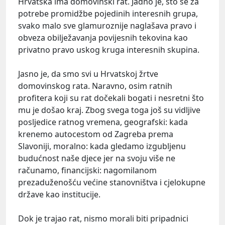
Hrvatska ima domovinski rat. Jadno je, što se za
potrebe promidžbe pojedinih interesnih grupa,
svako malo sve glamuroznije naglašava pravo i
obveza obilježavanja povijesnih tekovina kao
privatno pravo uskog kruga interesnih skupina.
Jasno je, da smo svi u Hrvatskoj žrtve
domovinskog rata. Naravno, osim ratnih
profitera koji su rat dočekali bogati i nesretni što
mu je došao kraj. Zbog svega toga još su vidljive
posljedice ratnog vremena, geografski: kada
krenemo autocestom od Zagreba prema
Slavoniji, moralno: kada gledamo izgubljenu
budućnost naše djece jer na svoju više ne
računamo, financijski: nagomilanom
prezaduženošću većine stanovništva i cjelokupne
države kao institucije.
Dok je trajao rat, nismo morali biti pripadnici