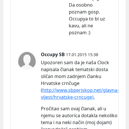
Da osobno
poznam gosp.
Occupya to bi uz
kavu, ali ne
poznam :)
Occupy SB
17.01.2015 15:38
Upozoren sam da je naša Clock
napisala članak tematski dosta
sličan mom zadnjem članku
Hrvatske crnčuge
(
http://www.sbperiskop.net/glavna-
vijest/hrvatske-crncuge).
Pročitao sam ovaj članak, ali u
njemu se autorica dotakla nekoliko
tema i na neki način (moj dojam)