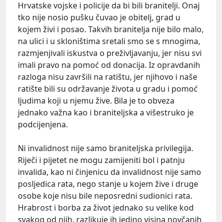
Hrvatske vojske i policije da bi bili branitelji. Onaj
tko nije nosio pušku čuvao je obitelj, grad u
kojem živi i posao. Takvih branitelja nije bilo malo,
na ulici i u skloništima sretali smo se s mnogima,
razmjenjivali iskustva o preživljavanju, jer nisu svi
imali pravo na pomoć od donacija. Iz opravdanih
razloga nisu završili na ratištu, jer njihovo i naše
ratište bili su održavanje života u gradu i pomoć
ljudima koji u njemu žive. Bila je to obveza
jednako važna kao i braniteljska a višestruko je
podcijenjena.
Ni invalidnost nije samo braniteljska privilegija.
Riječi i pijetet ne mogu zamijeniti bol i patnju
invalida, kao ni činjenicu da invalidnost nije samo
posljedica rata, nego stanje u kojem žive i druge
osobe koje nisu bile neposredni sudionici rata.
Hrabrost i borba za život jednako su velike kod
svakog od njih, razlikuje ih jedino visina novčanih