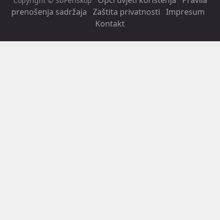
Copyright © SbPeriskop
prenošenja sadržaja
Zaštita privatnosti
Impresum
Kontakt