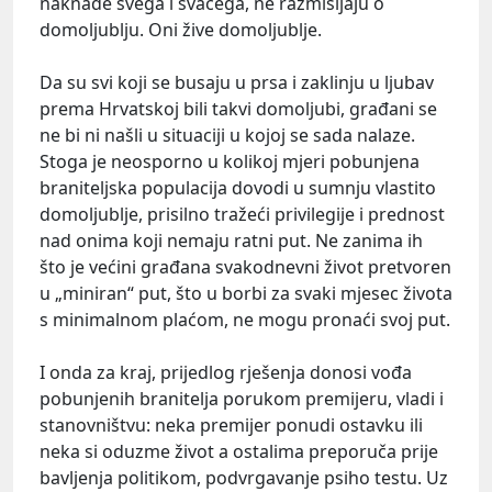
naknade svega i svačega, ne razmišljaju o
domoljublju. Oni žive domoljublje.
Da su svi koji se busaju u prsa i zaklinju u ljubav
prema Hrvatskoj bili takvi domoljubi, građani se
ne bi ni našli u situaciji u kojoj se sada nalaze.
Stoga je neosporno u kolikoj mjeri pobunjena
braniteljska populacija dovodi u sumnju vlastito
domoljublje, prisilno tražeći privilegije i prednost
nad onima koji nemaju ratni put. Ne zanima ih
što je većini građana svakodnevni život pretvoren
u „miniran“ put, što u borbi za svaki mjesec života
s minimalnom plaćom, ne mogu pronaći svoj put.
I onda za kraj, prijedlog rješenja donosi vođa
pobunjenih branitelja porukom premijeru, vladi i
stanovništvu: neka premijer ponudi ostavku ili
neka si oduzme život a ostalima preporuča prije
bavljenja politikom, podvrgavanje psiho testu. Uz