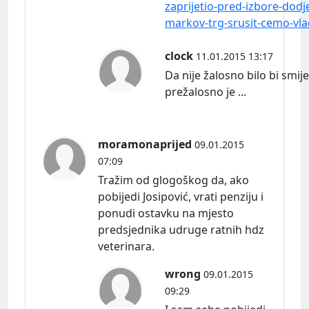
zaprijetio-pred-izbore-dodj
markov-trg-srusit-cemo-vl
clock
11.01.2015 13:17
Da nije žalosno bilo bi smije
prežalosno je ...
moramonaprijed
09.01.2015
07:09
Tražim od glogoškog da, ako
pobijedi Josipović, vrati penziju i
ponudi ostavku na mjesto
predsjednika udruge ratnih hdz
veterinara.
wrong
09.01.2015
09:29