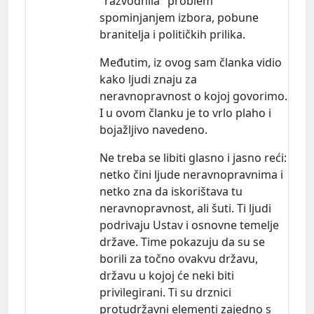
"razvodnila" problem
spominjanjem izbora, pobune
branitelja i političkih prilika.
Međutim, iz ovog sam članka vidio
kako ljudi znaju za
neravnopravnost o kojoj govorimo.
I u ovom članku je to vrlo plaho i
bojažljivo navedeno.
Ne treba se libiti glasno i jasno reć
i:
netko čini ljude neravnopravnima i
netko zna da iskorištava tu
neravnopravnost, ali šuti. Ti ljudi
podrivaju Ustav i osnovne temelje
države. Time pokazuju da su se
borili za točno ovakvu državu,
državu u kojoj će neki biti
privilegirani. Ti su drznici
protudržavni elementi zajedno s