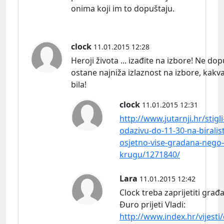
onima koji im to dopuštaju.
clock
11.01.2015 12:28
Heroji života ... izađite na izbore! Ne do
ostane najniža izlaznost na izbore, kakva
bila!
clock
11.01.2015 12:31
http://www.jutarnji.hr/stigl
odazivu-do-11-30-na-biralist
osjetno-vise-gradana-nego
krugu/1271840/
Lara
11.01.2015 12:42
Clock treba zaprijetiti građ
Đuro prijeti
Vladi:
http://www.index.hr/vijesti