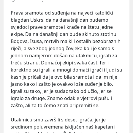
Prava sramota od suđenja na najveći katolički
blagdan Uskrs, da na današnji dan budemo
svjedoci prave sramote i krađe na štetu jedne
ekipe. Da na današnji dan bude skinuto stotinu
Bogova, Isusa, mrtvih majki i ostalih bezobraznih
riječi, a sve zbog jednog čovjeka koji je samo s
jednom namjerom došao na utakmicu, igrati za
treću stranu. Domaćoj ekipi svaka čast, fer i
korektno su igrali, a mnogi domaći igrači i ljudi su
kasnije pričali da je ovo bila sramota i da im nije
jasno kako i zašto je ovakvo loše suđenje bilo.
Igrali su tako, jer je sudac tako odlučio, jer se
igralo za druge. Znamo odakle vjetrovi pušu i
zašto, ali za to ćemo znati pripremiti se.
Utakmicu smo završili s deset igrača, jer je
sredinom poluvremena isključen naš kapetan i