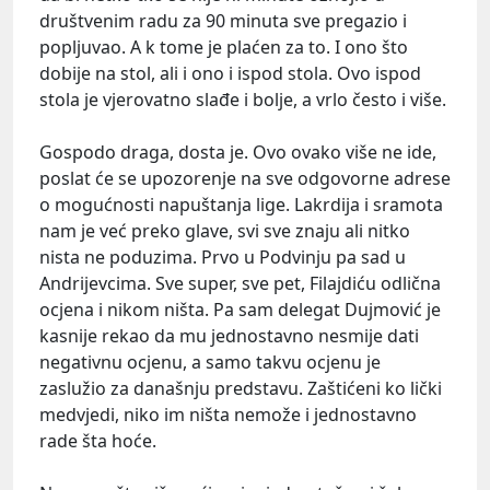
društvenim radu za 90 minuta sve pregazio i
popljuvao. A k tome je plaćen za to. I ono što
dobije na stol, ali i ono i ispod stola. Ovo ispod
stola je vjerovatno slađe i bolje, a vrlo često i više.
Gospodo draga, dosta je. Ovo ovako više ne ide,
poslat će se upozorenje na sve odgovorne adrese
o mogućnosti napuštanja lige. Lakrdija i sramota
nam je već preko glave, svi sve znaju ali nitko
nista ne poduzima. Prvo u Podvinju pa sad u
Andrijevcima. Sve super, sve pet, Filajdiću odlična
ocjena i nikom ništa. Pa sam delegat Dujmović je
kasnije rekao da mu jednostavno nesmije dati
negativnu ocjenu, a samo takvu ocjenu je
zaslužio za današnju predstavu. Zaštićeni ko lički
medvjedi, niko im ništa nemože i jednostavno
rade šta hoće.