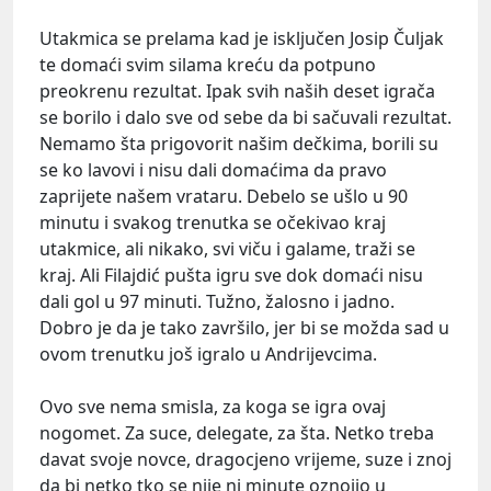
Utakmica se prelama kad je isključen Josip Čuljak
te domaći svim silama kreću da potpuno
preokrenu rezultat. Ipak svih naših deset igrača
se borilo i dalo sve od sebe da bi sačuvali rezultat.
Nemamo šta prigovorit našim dečkima, borili su
se ko lavovi i nisu dali domaćima da pravo
zaprijete našem vrataru. Debelo se ušlo u 90
minutu i svakog trenutka se očekivao kraj
utakmice, ali nikako, svi viču i galame, traži se
kraj. Ali Filajdić pušta igru sve dok domaći nisu
dali gol u 97 minuti. Tužno, žalosno i jadno.
Dobro je da je tako završilo, jer bi se možda sad u
ovom trenutku još igralo u Andrijevcima.
Ovo sve nema smisla, za koga se igra ovaj
nogomet. Za suce, delegate, za šta. Netko treba
davat svoje novce, dragocjeno vrijeme, suze i znoj
da bi netko tko se nije ni minute oznojio u