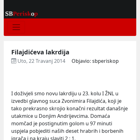
Filajdićeva lakrdija
Uto, 22 Travanj 2014
Objavio: sbperiskop
I doživjeli smo novu lakrdiju u 23. kolu I ŽNL u
izvedbi glavnog suca Zvonimira Filajdića, koji je
tako prekrasno skrojio konačni rezultat današnje
utakmice u Donjim Andrijevcima. Domaća
momčad je postignutim golom u 97 minuti
uspjela pobjediti naših deset hrabrih i borbenih
igrača i na kraju slaviti 2 : 1.