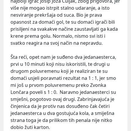
najbolji igrač Josip Joza Čuljak, zbog prigovora, jer
više nije mogao istrpit stalno udaranje, a isto
nesviranje prekršaja od suca. Bio je prava
opasnost za domaći gol, te su domaći igrači bili
prisiljeni na svakakve načine zaustavljati ga kada
krene prema golu. Normalo, nismo svi isti i
svatko reagira na svoj način na nepravdu.
Šta reći, opet nam je suđeno dva jedanaesterca,
prvi u 10 minuti koji nisu iskoristili, te drugi u
drugom poluvremenu koji je realiziran te su
domaći usjeli poravnati rezultat na 1 : 1, jer smo
mi još u prvom poluvremenu preko Zvonka
Lončara poveli s 1 : 0. Naravno jedanaesterci su
smješni, pogotovo ovaj drugi. Zabrinjavajuća je
činjenica da je protiv nas dosuđeno čak četiri
jedanaesterca u dva gostujuća kola, a smiješna
strana toga je da prilikom tih penala nije nitko
dobio žuti karton.