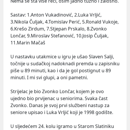
Nema se šta više reći, osim jadno tužno i žalosno.
Sastav: 1.Anton Vukadinović, 2.Luka Vrljić,
3.Nikola Čuljak, 4.Tomislav Perić, 5.Ronald Vukoje,
6.Krešo Zirdum, 7.Stjepan Prskalo, 8.Zvonko
Lončar, 9.Miroslav Stefanović, 10.Josip Čuljak,
11.Marin Mačaš
U nastavku utakmice u igru je ušao Slaven Salji,
točnije u sudačkoj nadoknadi premda u zapisniku
piše u 89 minuti, kao i da je gol postignut u 89
minuti. I mi svi glupi, a oni pametni.
Strijelac je bio Zvonko Lončar, kojem je ovo
ujedno bio prvijenac u seniorima. Svaka čast
Zvonko. Danas je svoj prvi službeni nastup za
seniore upisao i Luka Vrljić koji je 1998 godište.
U sljedećem 24. kolu igramo u Starom Slatiniku