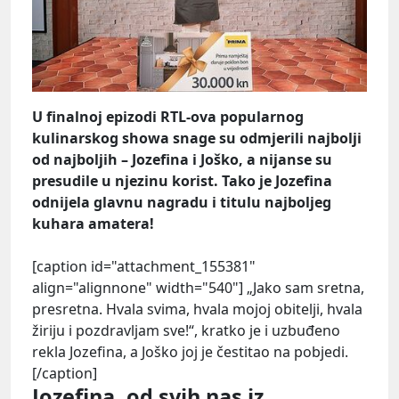
U finalnoj epizodi RTL-ova popularnog
kulinarskog showa snage su odmjerili najbolji
od najboljih – Jozefina i Joško, a nijanse su
presudile u njezinu korist. Tako je Jozefina
odnijela glavnu nagradu i titulu najboljeg
kuhara amatera!
[caption id="attachment_155381"
align="alignnone" width="540"] „Jako sam sretna,
presretna. Hvala svima, hvala mojoj obitelji, hvala
žiriju i pozdravljam sve!“, kratko je i uzbuđeno
rekla Jozefina, a Joško joj je čestitao na pobjedi.
[/caption]
Jozefina, od svih nas iz