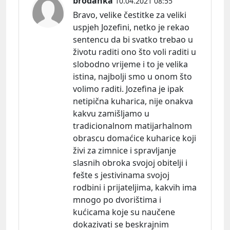
brođanka
10.04.2021 08:55
Bravo, velike čestitke za veliki
uspjeh Jozefini, netko je rekao
sentencu da bi svatko trebao u
životu raditi ono što voli raditi u
slobodno vrijeme i to je velika
istina, najbolji smo u onom što
volimo raditi. Jozefina je ipak
netipična kuharica, nije onakva
kakvu zamišljamo u
tradicionalnom matijarhalnom
obrascu domaćice kuharice koji
živi za zimnice i spravljanje
slasnih obroka svojoj obitelji i
fešte s jestivinama svojoj
rodbini i prijateljima, kakvih ima
mnogo po dvorištima i
kućicama koje su naučene
dokazivati se beskrajnim