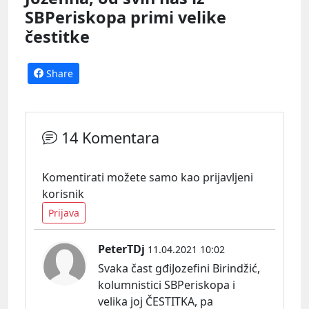
SBPeriskopa primi velike
čestitke
Share
14 Komentara
Komentirati možete samo kao prijavljeni
korisnik
Prijava
PeterTDj
11.04.2021 10:02
Svaka čast gđiJozefini Birindžić,
kolumnistici SBPeriskopa i
velika joj ČESTITKA, pa