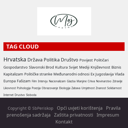
TAG CLOUD
Hrvatska
Država
Politika
Društvo
Povijest
Političari
Gospodarstvo
Slavonski Brod
Kultura
Svijet
Mediji
Književnost
Biznis
Kapitalizam
Političke stranke
Međunarodni odnosi
Ex Jugoslavija
Vlada
Europa
Fašizam
Film
Intervju
Nacionalizam
Glazba
Manjine
Crkva
Novinarstvo
Zdravlje
Likovnost
Psihologija
Poezija
Obrazovanje
Ekologija
Zabava
Umjetnost
Znanost
Solidarnost
Internet
Drustvo
Sloboda
Opći uvjeti korištenja
Pravila
Copyright © SbPeriskop
prenošenja sadržaja
Zaštita privatnosti
Impresum
Kontakt