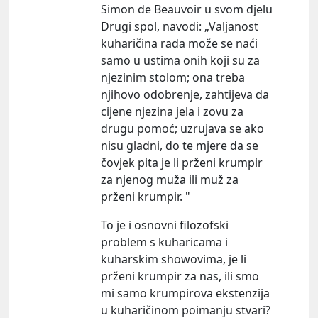
Simon de Beauvoir u svom djelu
Drugi spol,
navodi:
„Valjanost
kuharičina rada može se naći
samo u ustima onih koji su za
njezinim stolom; ona treba
njihovo odobrenje, zahtijeva da
cijene njezina jela i zovu za
drugu pomoć; uzrujava se ako
nisu gladni, do te mjere da se
čovjek pita je li prženi krumpir
za njenog muža ili muž za
prženi krumpir. "
To je i osnovni filozofski
problem s kuharicama i
kuharskim showovima, je li
prženi krumpir za nas, ili smo
mi samo krumpirova ekstenzija
u kuharičinom poimanju stvari?