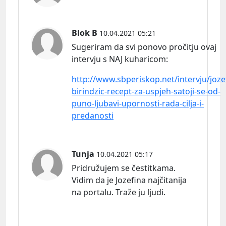
Blok B
10.04.2021 05:21
Sugeriram da svi ponovo pročitju ovaj
intervju s NAJ
kuharicom:
http://www.sbperiskop.net/intervju/joze
birindzic-recept-za-uspjeh-satoji-se-od-
puno-ljubavi-upornosti-rada-cilja-i-
predanosti
Tunja
10.04.2021 05:17
Pridružujem se čestitkama.
Vidim da je Jozefina najčitanija
na portalu. Traže ju ljudi.