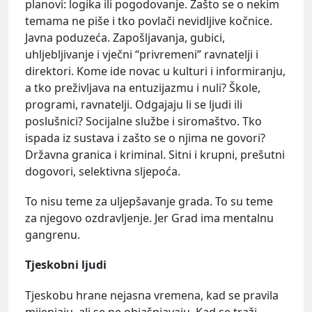
planovi: logika ili pogodovanje. Zašto se o nekim
temama ne piše i tko povlači nevidljive kočnice.
Javna poduzeća. Zapošljavanja, gubici,
uhljebljivanje i vječni “privremeni” ravnatelji i
direktori. Kome ide novac u kulturi i informiranju,
a tko preživljava na entuzijazmu i nuli? Škole,
programi, ravnatelji. Odgajaju li se ljudi ili
poslušnici? Socijalne službe i siromaštvo. Tko
ispada iz sustava i zašto se o njima ne govori?
Državna granica i kriminal. Sitni i krupni, prešutni
dogovori, selektivna sljepoća.
To nisu teme za uljepšavanje grada. To su teme
za njegovo ozdravljenje. Jer Grad ima mentalnu
gangrenu.
Tjeskobni ljudi
Tjeskobu hrane nejasna vremena, kad se pravila
mijenjaju, ali se ne objašnjavaju. Kad se traži