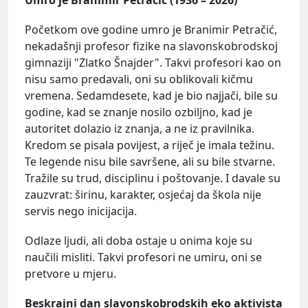
Početkom ove godine umro je Branimir Petračić,
nekadašnji profesor fizike na slavonskobrodskoj
gimnaziji "Zlatko Šnajder". Takvi profesori kao on
nisu samo predavali, oni su oblikovali kičmu
vremena. Sedamdesete, kad je bio najjači, bile su
godine, kad se znanje nosilo ozbiljno, kad je
autoritet dolazio iz znanja, a ne iz pravilnika.
Kredom se pisala povijest, a riječ je imala težinu.
Te legende nisu bile savršene, ali su bile stvarne.
Tražile su trud, disciplinu i poštovanje. I davale su
zauzvrat: širinu, karakter, osjećaj da škola nije
servis nego inicijacija.
Odlaze ljudi, ali doba ostaje u onima koje su
naučili misliti. Takvi profesori ne umiru, oni se
pretvore u mjeru.
Beskrajni dan slavonskobrodskih eko aktivista