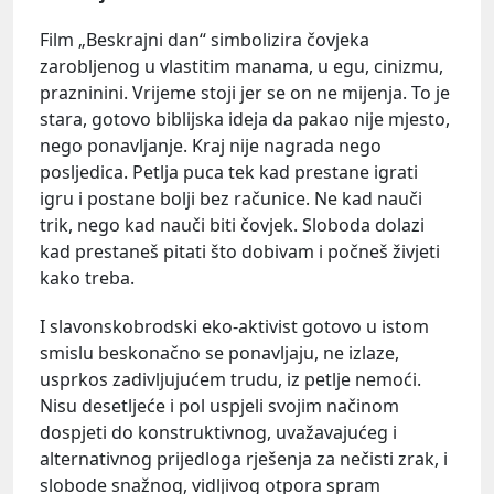
Film „Beskrajni dan“ simbolizira čovjeka
zarobljenog u vlastitim manama, u egu, cinizmu,
prazninini. Vrijeme stoji jer se on ne mijenja. To je
stara, gotovo biblijska ideja da pakao nije mjesto,
nego ponavljanje. Kraj nije nagrada nego
posljedica. Petlja puca tek kad prestane igrati
igru i postane bolji bez računice. Ne kad nauči
trik, nego kad nauči biti čovjek. Sloboda dolazi
kad prestaneš pitati što dobivam i počneš živjeti
kako treba.
I slavonskobrodski eko-aktivist gotovo u istom
smislu beskonačno se ponavljaju, ne izlaze,
usprkos zadivljujućem trudu, iz petlje nemoći.
Nisu desetljeće i pol uspjeli svojim načinom
dospjeti do konstruktivnog, uvažavajućeg i
alternativnog prijedloga rješenja za nečisti zrak, i
slobode snažnog, vidljivog otpora spram