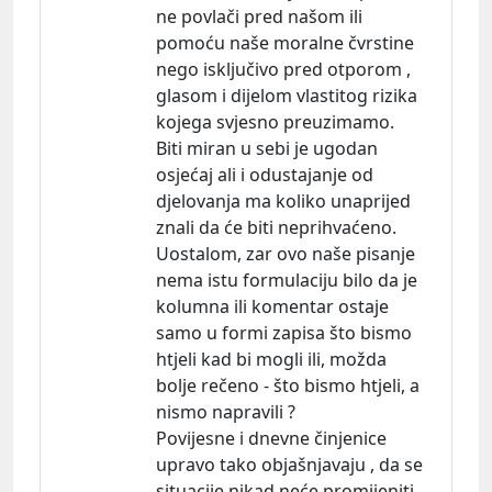
ne povlači pred našom ili
pomoću naše moralne čvrstine
nego isključivo pred otporom ,
glasom i dijelom vlastitog rizika
kojega svjesno preuzimamo.
Biti miran u sebi je ugodan
osjećaj ali i odustajanje od
djelovanja ma koliko unaprijed
znali da će biti neprihvaćeno.
Uostalom, zar ovo naše pisanje
nema istu formulaciju bilo da je
kolumna ili komentar ostaje
samo u formi zapisa što bismo
htjeli kad bi mogli ili, možda
bolje rečeno - što bismo htjeli, a
nismo napravili ?
Povijesne i dnevne činjenice
upravo tako objašnjavaju , da se
situacije nikad neće promijeniti