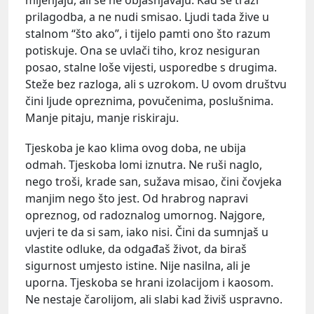
prilagodba, a ne nudi smisao. Ljudi tada žive u
stalnom “što ako”, i tijelo pamti ono što razum
potiskuje. Ona se uvlači tiho, kroz nesiguran
posao, stalne loše vijesti, usporedbe s drugima.
Steže bez razloga, ali s uzrokom. U ovom društvu
čini ljude opreznima, povučenima, poslušnima.
Manje pitaju, manje riskiraju.
Tjeskoba je kao klima ovog doba, ne ubija
odmah. Tjeskoba lomi iznutra. Ne ruši naglo,
nego troši, krade san, sužava misao, čini čovjeka
manjim nego što jest. Od hrabrog napravi
opreznog, od radoznalog umornog. Najgore,
uvjeri te da si sam, iako nisi. Čini da sumnjaš u
vlastite odluke, da odgađaš život, da biraš
sigurnost umjesto istine. Nije nasilna, ali je
uporna. Tjeskoba se hrani izolacijom i kaosom.
Ne nestaje čarolijom, ali slabi kad živiš uspravno.