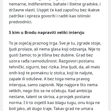
nemarne, indiferentne, bahate i štetne gradske, i
državne vlasti. Uspjet će kad započnu bez ikakve
zadrške i opreza govoriti i raditi kao istinski
predvodnici.
S kim u Brodu napraviti veliki intervju
To je osjećaj praznog trga. Sve je tu, zgrade stoje,
ljudi prolaze, ali nema glasa koji odzvanja. Nije to
gusti žamor, to je tišina bez dubine. Grad bez
uzora rađa ravnodušnost. Razgovori postanu
tehnički, sigurni, bez rizika. Ima ljudi, da, ali malo
onih koji te pomaknu iz stolca, koji te naljute,
zapale ili oduševe. A bez toga nema pravog
intervjua, samo zapisnik. Nije najgore što nema
velikih, nego što se ne očekuju. Kad ambicija
nestane, talent se skriva, a prosjek postane
norma. I ti to osjetiš kao blagu tugu, onu koja ne
boli jako, ali dugo traje. Takav grad ne umara