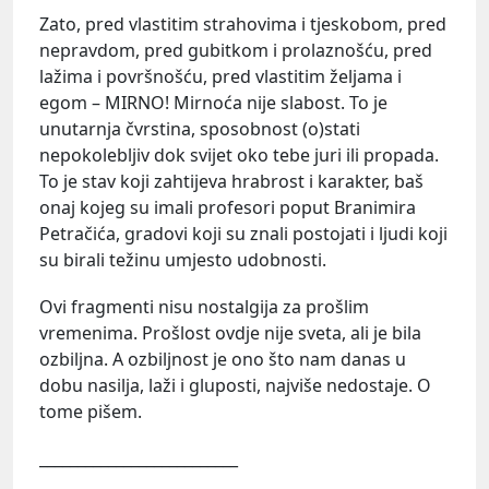
Zato, pred vlastitim strahovima i tjeskobom, pred
nepravdom, pred gubitkom i prolaznošću, pred
lažima i površnošću, pred vlastitim željama i
egom – MIRNO! Mirnoća nije slabost. To je
unutarnja čvrstina, sposobnost (o)stati
nepokolebljiv dok svijet oko tebe juri ili propada.
To je stav koji zahtijeva hrabrost i karakter, baš
onaj kojeg su imali profesori poput Branimira
Petračića, gradovi koji su znali postojati i ljudi koji
su birali težinu umjesto udobnosti.
Ovi fragmenti nisu nostalgija za prošlim
vremenima. Prošlost ovdje nije sveta, ali je bila
ozbiljna. A ozbiljnost je ono što nam danas u
dobu nasilja, laži i gluposti, najviše nedostaje. O
tome pišem.
__________________________