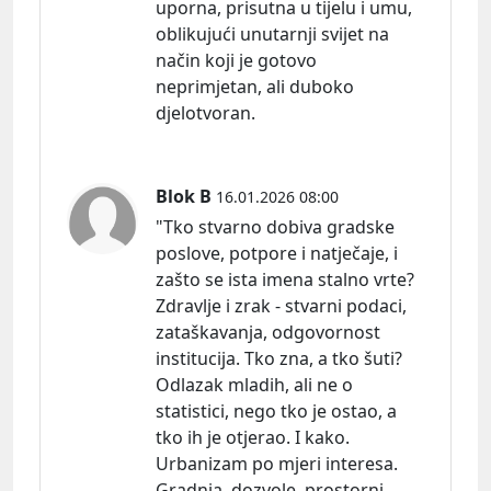
uporna, prisutna u tijelu i umu,
oblikujući unutarnji svijet na
način koji je gotovo
neprimjetan, ali duboko
djelotvoran.
Blok B
16.01.2026 08:00
"Tko stvarno dobiva gradske
poslove, potpore i natječaje, i
zašto se ista imena stalno vrte?
Zdravlje i zrak - stvarni podaci,
zataškavanja, odgovornost
institucija. Tko zna, a tko šuti?
Odlazak mladih, ali ne o
statistici, nego tko je ostao, a
tko ih je otjerao. I kako.
Urbanizam po mjeri interesa.
Gradnja, dozvole, prostorni