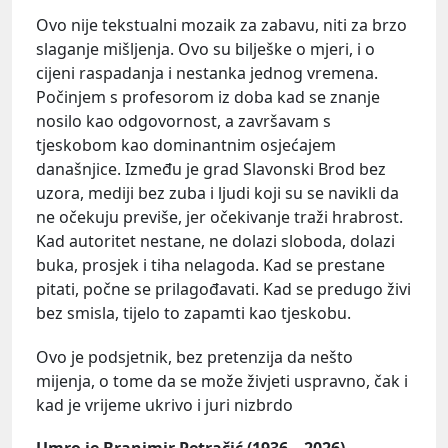
Ovo nije tekstualni mozaik za zabavu, niti za brzo
slaganje mišljenja. Ovo su bilješke o mjeri, i o
cijeni raspadanja i nestanka jednog vremena.
Počinjem s profesorom iz doba kad se znanje
nosilo kao odgovornost, a završavam s
tjeskobom kao dominantnim osjećajem
današnjice. Između je grad Slavonski Brod bez
uzora, mediji bez zuba i ljudi koji su se navikli da
ne očekuju previše, jer očekivanje traži hrabrost.
Kad autoritet nestane, ne dolazi sloboda, dolazi
buka, prosjek i tiha nelagoda. Kad se prestane
pitati, počne se prilagođavati. Kad se predugo živi
bez smisla, tijelo to zapamti kao tjeskobu.
Ovo je podsjetnik, bez pretenzija da nešto
mijenja, o tome da se može živjeti uspravno, čak i
kad je vrijeme ukrivo i juri nizbrdo
Umro je Branimir Petračić (1936 – 2026)