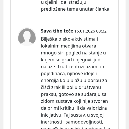
u cjelini i da istražuju
predložene teme unutar članka.
Sava tiho teče
16.01.2026 08:32
Bilješka o eko-aktivistima i
lokalnim medijima otvara
mnogo širi pogled na stanje u
kojem se grad i njegovi ljudi
nalaze. Trud i entuzijazam tih
pojedinaca, njihove ideje i
energija koju ulažu u borbu za
čišći zrak ili bolju društvenu
praksu, gotovo se sudaraju sa
zidom sustava koji nije stvoren
da primi kritiku ili da valorizira
inicijativu. Taj sustav, u svojoj
inertnosti i samodovoljnosti,
nagrađuje prosjek i pasivnost, a