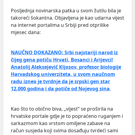
Posljednja novinarska patka u svom žutilu bila je
takoreći šokantna. Objavljena je kao udarna vijest
na internet portalima u Srbiji pred otprilike
mjesec dana:
NAUČNO DOKAZANO: Srbi najstariji narod iz
čijeg gena potiču Hrvati, Bosanci i Arijevci!
Anatolij Aleksejevič Kljosov, profesor biologije
Harvadskog univerziteta, u svom naučnom
radu izneo je tvrdnje da je srpski gen star
12.000 godina i da potiče od Nojevog sina
.
Kao što to obično biva, „vijest“ se proširila na
hrvatske portale gdje je to popraćeno ruganjem i
sarkazmom kao vrstom omiljene zabave na
račun susjeda koji svima dosađuju tvrdeći sami