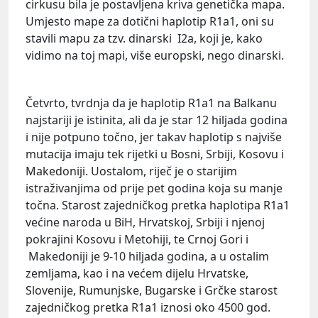
cirkusu bila je postavljena kriva genetička mapa.
Umjesto mape za dotični haplotip R1a1, oni su
stavili mapu za tzv. dinarski I2a, koji je, kako
vidimo na toj mapi, više europski, nego dinarski.
Četvrto, tvrdnja da je haplotip R1a1 na Balkanu
najstariji je istinita, ali da je star 12 hiljada godina
i nije potpuno točno, jer takav haplotip s najviše
mutacija imaju tek rijetki u Bosni, Srbiji, Kosovu i
Makedoniji. Uostalom, riječ je o starijim
istraživanjima od prije pet godina koja su manje
točna. Starost zajedničkog pretka haplotipa R1a1
većine naroda u BiH, Hrvatskoj, Srbiji i njenoj
pokrajini Kosovu i Metohiji, te Crnoj Gori i
Makedoniji je 9-10 hiljada godina, a u ostalim
zemljama, kao i na većem dijelu Hrvatske,
Slovenije, Rumunjske, Bugarske i Grčke starost
zajedničkog pretka R1a1 iznosi oko 4500 god.