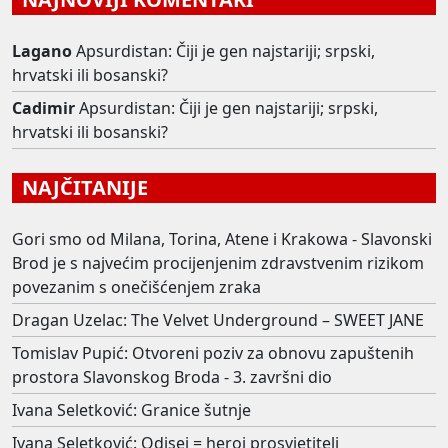
Lagano
Apsurdistan: Čiji je gen najstariji; srpski,
hrvatski ili bosanski?
Cadimir
Apsurdistan: Čiji je gen najstariji; srpski,
hrvatski ili bosanski?
NAJČITANIJE
Gori smo od Milana, Torina, Atene i Krakowa - Slavonski
Brod je s najvećim procijenjenim zdravstvenim rizikom
povezanim s onečišćenjem zraka
Dragan Uzelac: The Velvet Underground – SWEET JANE
Tomislav Pupić: Otvoreni poziv za obnovu zapuštenih
prostora Slavonskog Broda - 3. završni dio
Ivana Seletković: Granice šutnje
Ivana Seletković: Odisej = heroj prosvjetitelj