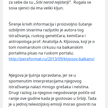
za sebe da su
„Srbi narod najstariji“.
Rugala se
sova sjenici da ima veliki kljun.
Širenje krivih informacija i proizvoljno šutanje
ozbiljnim stvarima razljutilo je autora tog
istraživanja, ruskog genetičara, kemičara i
antropologa prof. Anatolija A. Kljosova, koji je o
tom novinarskom cirkusu na balkanskim
portalima pisao na ruskom portalu;
http://pereformat.ru/2013/09/klyosov-balkans/
Njegova je ljutnja opravdana, jer se u
spomenutim interpretacijama njegovog
istraživanja nalazi mnogo grešaka i neistina.
Drugi razlog za njegovo negodovanje potiče od
ranije ove godine kada je gostovao u Srbiji. Tada
je u jednoj televizijskoj emisiji morao govoriti na