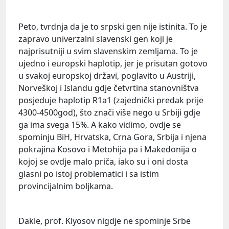
Peto, tvrdnja da je to srpski gen nije istinita. To je
zapravo univerzalni slavenski gen koji je
najprisutniji u svim slavenskim zemljama. To je
ujedno i europski haplotip, jer je prisutan gotovo
u svakoj europskoj državi, poglavito u Austriji,
Norveškoj i Islandu gdje četvrtina stanovništva
posjeduje haplotip R1a1 (zajednički predak prije
4300-4500god), što znači više nego u Srbiji gdje
ga ima svega 15%. A kako vidimo, ovdje se
spominju BiH, Hrvatska, Crna Gora, Srbija i njena
pokrajina Kosovo i Metohija pa i Makedonija o
kojoj se ovdje malo priča, iako su i oni dosta
glasni po istoj problematici i sa istim
provincijalnim boljkama.
Dakle, prof. Klyosov nigdje ne spominje Srbe