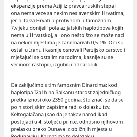
ekspanzije prema Aziji iz pravca ruskih stepa i
ona nema veze sa nekim neslavenskim Hrvatima,
jer bi takvi Hrvati u protivnom u famoznom
7.vijeku donijeli pola azijatskih haplotipova kojih
nema u Hrvatskoj, a i ono nešto što se može naći
na nekim mjestima je zanemarivih 0,5-1%. Oni su
ostali u Iranu i kasnije osnovali Perzijsko carstvo i
mješajući se ostalim narodima, kasnije su se
većinom rastopili, izgubili i odnarodili.
Da zaključimo s tim famoznim Dinarcima: kod
haplotipa I2a1b na Balkanu starost zajedničkog
pretka iznosi oko 2350 godina, što znači se da se
po historijskim zapisima radi o dolasku tzv.
Keltogalačana (kao da je takav narod ikad
postojao) u 4. stoljeću pr. n.e, odnosno njihovom
prelasku preko Dunava iz obližnjih mjesta u
Podunavlju i Karpatima te dolazak u