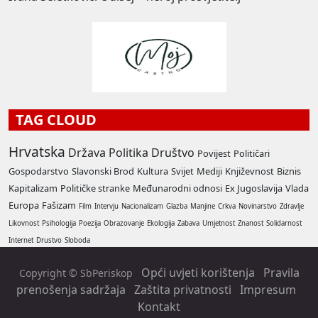
TAG CLOUD
Hrvatska
Država
Politika
Društvo
Povijest
Političari
Gospodarstvo
Slavonski Brod
Kultura
Svijet
Mediji
Književnost
Biznis
Kapitalizam
Političke stranke
Međunarodni odnosi
Ex Jugoslavija
Vlada
Europa
Fašizam
Film
Intervju
Nacionalizam
Glazba
Manjine
Crkva
Novinarstvo
Zdravlje
Likovnost
Psihologija
Poezija
Obrazovanje
Ekologija
Zabava
Umjetnost
Znanost
Solidarnost
Internet
Drustvo
Sloboda
Opći uvjeti korištenja
Pravila
Copyright © SbPeriskop
prenošenja sadržaja
Zaštita privatnosti
Impresum
Kontakt