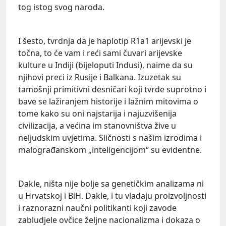
tog istog svog naroda.
I šesto, tvrdnja da je haplotip R1a1 arijevski je
točna, to će vam i reći sami čuvari arijevske
kulture u Indiji (bijeloputi Indusi), naime da su
njihovi preci iz Rusije i Balkana. Izuzetak su
tamošnji primitivni desničari koji tvrde suprotno i
bave se lažiranjem historije i lažnim mitovima o
tome kako su oni najstarija i najuzvišenija
civilizacija, a većina im stanovništva žive u
neljudskim uvjetima. Sličnosti s našim izrodima i
malograđanskom „inteligencijom“ su evidentne.
Dakle, ništa nije bolje sa genetičkim analizama ni
u Hrvatskoj i BiH. Dakle, i tu vladaju proizvoljnosti
i raznorazni naučni politikanti koji zavode
zabludjele ovčice željne nacionalizma i dokaza o