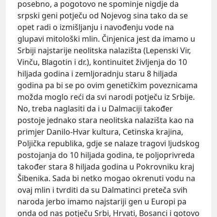
posebno, a pogotovo ne spominje nigdje da
srpski geni potječu od Nojevog sina tako da se
opet radi o izmišljanju i navođenju vode na
glupavi mitološki mlin. Činjenica jest da imamo u
Srbiji najstarije neolitska nalazišta (Lepenski Vir,
Vinču, Blagotin i dr.), kontinuitet življenja do 10
hiljada godina i zemljoradnju staru 8 hiljada
godina pa bi se po ovim genetičkim poveznicama
možda moglo reći da svi narodi potječu iz Srbije.
No, treba naglasiti da i u Dalmaciji također
postoje jednako stara neolitska nalazišta kao na
primjer Danilo-Hvar kultura, Cetinska krajina,
Poljička republika, gdje se nalaze tragovi ljudskog
postojanja do 10 hiljada godina, te poljoprivreda
također stara 8 hiljada godina u Pokrovniku kraj
Šibenika. Sada bi netko mogao okrenuti vodu na
ovaj mlin i tvrditi da su Dalmatinci preteča svih
naroda jerbo imamo najstariji gen u Europi pa
onda od nas potječu Srbi, Hrvati, Bosanci i gotovo