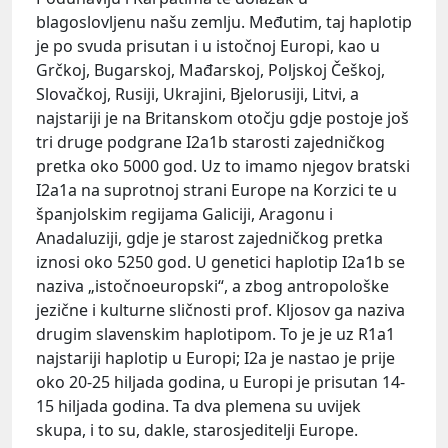
blagoslovljenu našu zemlju. Međutim, taj haplotip
je po svuda prisutan i u istočnoj Europi, kao u
Grčkoj, Bugarskoj, Mađarskoj, Poljskoj Češkoj,
Slovačkoj, Rusiji, Ukrajini, Bjelorusiji, Litvi, a
najstariji je na Britanskom otočju gdje postoje još
tri druge podgrane I2a1b starosti zajedničkog
pretka oko 5000 god. Uz to imamo njegov bratski
I2a1a na suprotnoj strani Europe na Korzici te u
španjolskim regijama Galiciji, Aragonu i
Anadaluziji, gdje je starost zajedničkog pretka
iznosi oko 5250 god. U genetici haplotip I2a1b se
naziva „istočnoeuropski“, a zbog antropološke
jezične i kulturne sličnosti prof. Kljosov ga naziva
drugim slavenskim haplotipom. To je je uz R1a1
najstariji haplotip u Europi; I2a je nastao je prije
oko 20-25 hiljada godina, u Europi je prisutan 14-
15 hiljada godina. Ta dva plemena su uvijek
skupa, i to su, dakle, starosjeditelji Europe.