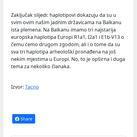
Zaključak slijedi: haplotipovi dokazuju da su u
svim ovim našim jadnim državicama na Balkanu
ista plemena. Na Balkanu imamo tri najstarija
europska haplotipa Europi R1a1, I2a1 i E1b-V13 o
čemu ćemo drugom zgodom, ali i o tome da su
sva tri haplotipa arheološki pronađena na još
nekim mjestima u Europi. No, to je opširna i duga
tema za nekoliko članaka.
Izvor:
Tacno
Share