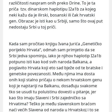
različitosti naspram onih preko Drine. To je ta
priča tzv. dinarskom haplotipu I2a1b za kojeg
neki kažu da je ilirski, bosanski ili čak hrvatski
gen. Obrazac je isti kao u Srbiji, samo što ovaj put
nedostaju Srbi u toj priči.
Kada sam pročitao knjigu Ivana Jurića „Genetičko
porijeklo Hrvata“, odmah sam primjetio da se
Srbi jedva spominju, iako je njihov haplotip I2a1b
potpuno isti kao kod svih naroda Balkana, a
poglavito Hrvata koji eto sad bježe od te bratske i
genetske povezanosti. Među njima ima dosta
onih koji stalno pričaju o nekom hrvatskom genu
koji je najstariji na Balkanu, dosađuju svakome
tko se usudi tu poluistinu dovesti u pitanje, jer
kao što imaju Slaveni i Srbi zajedničko sa
Hrvatima? Teško je među slavenskom braćom
naći većih Slavena od naroda u Hrvatskoj i to se