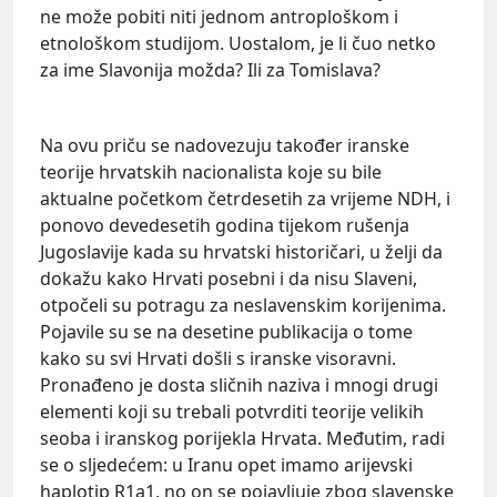
ne može pobiti niti jednom antroploškom i
etnološkom studijom. Uostalom, je li čuo netko
za ime Slavonija možda? Ili za Tomislava?
Na ovu priču se nadovezuju također iranske
teorije hrvatskih nacionalista koje su bile
aktualne početkom četrdesetih za vrijeme NDH, i
ponovo devedesetih godina tijekom rušenja
Jugoslavije kada su hrvatski historičari, u želji da
dokažu kako Hrvati posebni i da nisu Slaveni,
otpočeli su potragu za neslavenskim korijenima.
Pojavile su se na desetine publikacija o tome
kako su svi Hrvati došli s iranske visoravni.
Pronađeno je dosta sličnih naziva i mnogi drugi
elementi koji su trebali potvrditi teorije velikih
seoba i iranskog porijekla Hrvata. Međutim, radi
se o sljedećem: u Iranu opet imamo arijevski
haplotip R1a1, no on se pojavljuje zbog slavenske