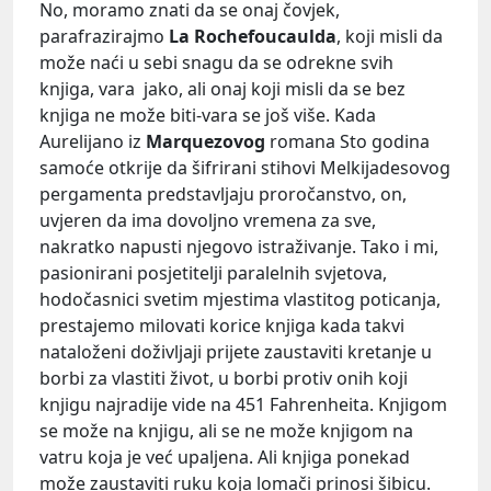
No, moramo znati da se onaj čovjek,
parafrazirajmo
La Rochefoucaulda
, koji misli da
može naći u sebi snagu da se odrekne svih
knjiga, vara jako, ali onaj koji misli da se bez
knjiga ne može biti-vara se još više. Kada
Aurelijano iz
Marquezovog
romana Sto godina
samoće otkrije da šifrirani stihovi Melkijadesovog
pergamenta predstavljaju proročanstvo, on,
uvjeren da ima dovoljno vremena za sve,
nakratko napusti njegovo istraživanje. Tako i mi,
pasionirani posjetitelji paralelnih svjetova,
hodočasnici svetim mjestima vlastitog poticanja,
prestajemo milovati korice knjiga kada takvi
nataloženi doživljaji prijete zaustaviti kretanje u
borbi za vlastiti život, u borbi protiv onih koji
knjigu najradije vide na 451 Fahrenheita. Knjigom
se može na knjigu, ali se ne može knjigom na
vatru koja je već upaljena. Ali knjiga ponekad
može zaustaviti ruku koja lomači prinosi šibicu.