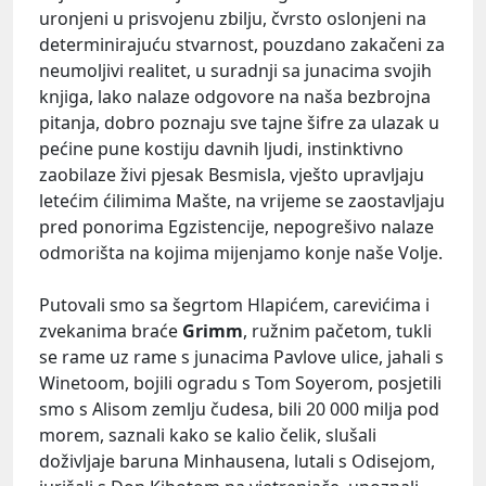
uronjeni u prisvojenu zbilju, čvrsto oslonjeni na
determinirajuću stvarnost, pouzdano zakačeni za
neumoljivi realitet, u suradnji sa junacima svojih
knjiga, lako nalaze odgovore na naša bezbrojna
pitanja, dobro poznaju sve tajne šifre za ulazak u
pećine pune kostiju davnih ljudi, instinktivno
zaobilaze živi pjesak Besmisla, vješto upravljaju
letećim ćilimima Mašte, na vrijeme se zaostavljaju
pred ponorima Egzistencije, nepogrešivo nalaze
odmorišta na kojima mijenjamo konje naše Volje.
Putovali smo sa šegrtom Hlapićem, carevićima i
zvekanima braće
Grimm
, ružnim pačetom, tukli
se rame uz rame s junacima Pavlove ulice, jahali s
Winetoom, bojili ogradu s Tom Soyerom, posjetili
smo s Alisom zemlju čudesa, bili 20 000 milja pod
morem, saznali kako se kalio čelik, slušali
doživljaje baruna Minhausena, lutali s Odisejom,