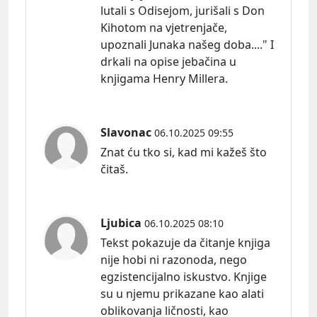
lutali s Odisejom, jurišali s Don
Kihotom na vjetrenjače,
upoznali Junaka našeg doba...." I
drkali na opise jebačina u
knjigama Henry Millera.
Slavonac
06.10.2025 09:55
Znat ću tko si, kad mi kažeš što
čitaš.
Ljubica
06.10.2025 08:10
Tekst pokazuje da čitanje knjiga
nije hobi ni razonoda, nego
egzistencijalno iskustvo. Knjige
su u njemu prikazane kao alati
oblikovanja ličnosti, kao