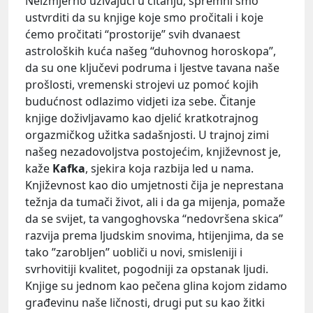
Neizmjerno uživajući u čitanju, spremni smo
ustvrditi da su knjige koje smo pročitali i koje
ćemo pročitati “prostorije” svih dvanaest
astroloških kuća našeg “duhovnog horoskopa”,
da su one ključevi podruma i ljestve tavana naše
prošlosti, vremenski strojevi uz pomoć kojih
budućnost odlazimo vidjeti iza sebe. Čitanje
knjige doživljavamo kao djelić kratkotrajnog
orgazmičkog užitka sadašnjosti. U trajnoj zimi
našeg nezadovoljstva postojećim, književnost je,
kaže
Kafka
, sjekira koja razbija led u nama.
Književnost kao dio umjetnosti čija je neprestana
težnja da tumači život, ali i da ga mijenja, pomaže
da se svijet, ta vangoghovska “nedovršena skica”
razvija prema ljudskim snovima, htijenjima, da se
tako ”zarobljen” uobliči u novi, smisleniji i
svrhovitiji kvalitet, pogodniji za opstanak ljudi.
Knjige su jednom kao pečena glina kojom zidamo
građevinu naše ličnosti, drugi put su kao žitki