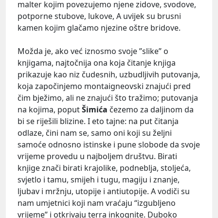
malter kojim povezujemo njene zidove, svodove,
potporne stubove, lukove, A uvijek su brusni
kamen kojim glačamo njezine oštre bridove.
Možda je, ako već iznosmo svoje ”slike” o
knjigama, najtočnija ona koja čitanje knjiga
prikazuje kao niz čudesnih, uzbudljivih putovanja,
koja započinjemo montaigneovski znajući pred
čim bježimo, ali ne znajući što tražimo; putovanja
na kojima, poput
Šimića
čezemo za daljinom da
bi se riješili blizine. I eto tajne: na put čitanja
odlaze, čini nam se, samo oni koji su željni
samoće odnosno istinske i pune slobode da svoje
vrijeme provedu u najboljem društvu. Birati
knjige znači birati krajolike, podneblja, stoljeća,
svjetlo i tamu, smijeh i tugu, magiju i znanje,
ljubav i mržnju, utopije i antiutopije. A vodiči su
nam umjetnici koji nam vraćaju “izgubljeno
vrijeme” i otkrivaju terra inkognite. Duboko