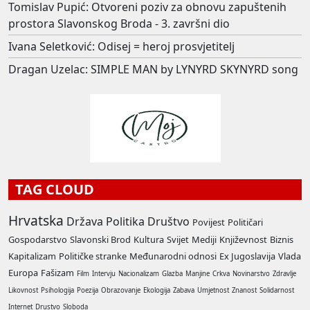
Tomislav Pupić: Otvoreni poziv za obnovu zapuštenih
prostora Slavonskog Broda - 3. završni dio
Ivana Seletković: Odisej = heroj prosvjetitelj
Dragan Uzelac: SIMPLE MAN by LYNYRD SKYNYRD song
TAG CLOUD
Hrvatska
Država
Politika
Društvo
Povijest
Političari
Gospodarstvo
Slavonski Brod
Kultura
Svijet
Mediji
Književnost
Biznis
Kapitalizam
Političke stranke
Međunarodni odnosi
Ex Jugoslavija
Vlada
Europa
Fašizam
Film
Intervju
Nacionalizam
Glazba
Manjine
Crkva
Novinarstvo
Zdravlje
Likovnost
Psihologija
Poezija
Obrazovanje
Ekologija
Zabava
Umjetnost
Znanost
Solidarnost
Internet
Drustvo
Sloboda