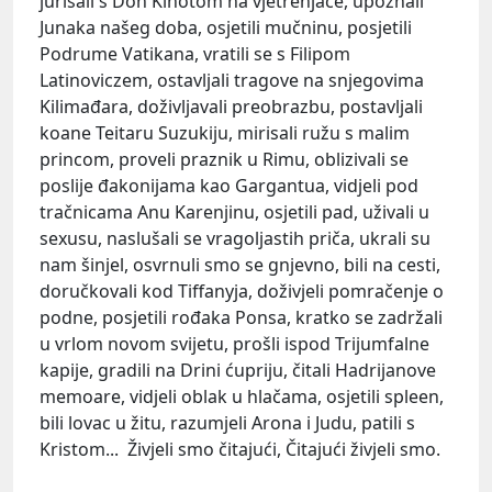
jurišali s Don Kihotom na vjetrenjače, upoznali
Junaka našeg doba, osjetili mučninu, posjetili
Podrume Vatikana, vratili se s Filipom
Latinoviczem, ostavljali tragove na snjegovima
Kilimađara, doživljavali preobrazbu, postavljali
koane Teitaru Suzukiju, mirisali ružu s malim
princom, proveli praznik u Rimu, oblizivali se
poslije đakonijama kao Gargantua, vidjeli pod
tračnicama Anu Karenjinu, osjetili pad, uživali u
sexusu, naslušali se vragoljastih priča, ukrali su
nam šinjel, osvrnuli smo se gnjevno, bili na cesti,
doručkovali kod Tiffanyja, doživjeli pomračenje o
podne, posjetili rođaka Ponsa, kratko se zadržali
u vrlom novom svijetu, prošli ispod Trijumfalne
kapije, gradili na Drini ćupriju, čitali Hadrijanove
memoare, vidjeli oblak u hlačama, osjetili spleen,
bili lovac u žitu, razumjeli Arona i Judu, patili s
Kristom... Živjeli smo čitajući, Čitajući živjeli smo.