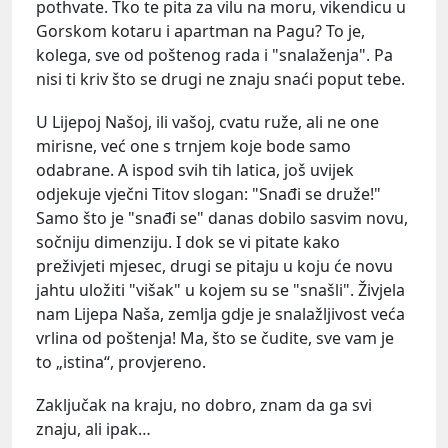
pothvate. Tko te pita za vilu na moru, vikendicu u
Gorskom kotaru i apartman na Pagu? To je,
kolega, sve od poštenog rada i "snalaženja". Pa
nisi ti kriv što se drugi ne znaju snaći poput tebe.
U Lijepoj Našoj, ili vašoj, cvatu ruže, ali ne one
mirisne, već one s trnjem koje bode samo
odabrane. A ispod svih tih latica, još uvijek
odjekuje vječni Titov slogan: "Snađi se druže!"
Samo što je "snađi se" danas dobilo sasvim novu,
sočniju dimenziju. I dok se vi pitate kako
preživjeti mjesec, drugi se pitaju u koju će novu
jahtu uložiti "višak" u kojem su se "snašli". Živjela
nam Lijepa Naša, zemlja gdje je snalažljivost veća
vrlina od poštenja! Ma, što se čudite, sve vam je
to „istina“, provjereno.
Zaključak na kraju, no dobro, znam da ga svi
znaju, ali ipak…