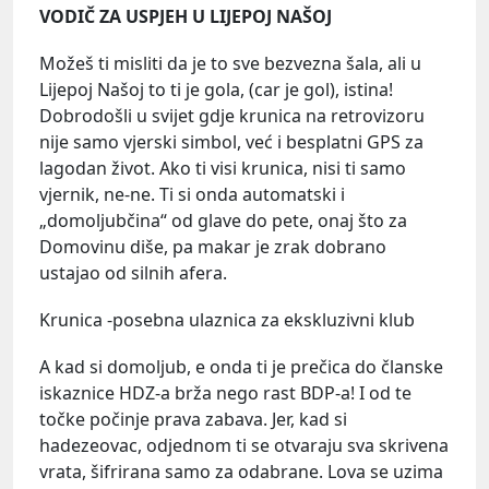
VODIČ ZA USPJEH U LIJEPOJ NAŠOJ
Možeš ti misliti da je to sve bezvezna šala, ali u
Lijepoj Našoj to ti je gola, (car je gol), istina!
Dobrodošli u svijet gdje krunica na retrovizoru
nije samo vjerski simbol, već i besplatni GPS za
lagodan život. Ako ti visi krunica, nisi ti samo
vjernik, ne-ne. Ti si onda automatski i
„domoljubčina“ od glave do pete, onaj što za
Domovinu diše, pa makar je zrak dobrano
ustajao od silnih afera.
Krunica -posebna ulaznica za ekskluzivni klub
A kad si domoljub, e onda ti je prečica do članske
iskaznice HDZ-a brža nego rast BDP-a! I od te
točke počinje prava zabava. Jer, kad si
hadezeovac, odjednom ti se otvaraju sva skrivena
vrata, šifrirana samo za odabrane. Lova se uzima