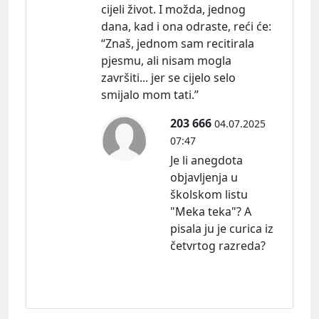
cijeli život. I možda, jednog
dana, kad i ona odraste, reći ć
e:
“Znaš, jednom sam recitirala
pjesmu, ali nisam mogla
završiti... jer se cijelo selo
smijalo mom tati.”
203 666
04.07.2025
07:47
Je li anegdota
objavljenja u
školskom listu
"Meka teka"? A
pisala ju je curica iz
četvrtog razreda?