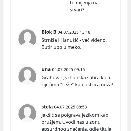
to mijenja na
stvari?
Blok B
04.07.2025 13:18
Strniša i Hanušić - već viđeno.
Butir ubo u meko.
una
04.07.2025 09:16
Grahovac, vrhunska satira koja
riječima "reže" kao oštrica noža!
stela
04.07.2025 08:53
Jakšić se poigrava jezikom kao
oružjem. Uvodi nas u zonu
apsurdnog značenja, gdje titula