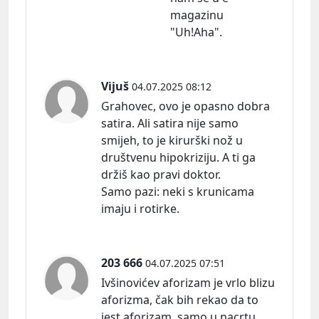
magazinu
"Uh!Aha".
Vijuš
04.07.2025 08:12
Grahovec, ovo je opasno dobra
satira. Ali satira nije samo
smijeh, to je kirurški nož u
društvenu hipokriziju. A ti ga
držiš kao pravi doktor.
Samo
pazi:
neki s krunicama
imaju i rotirke.
203 666
04.07.2025 07:51
Ivšinovićev aforizam je vrlo blizu
aforizma, čak bih rekao da to
jest aforizam, samo u nacrtu,