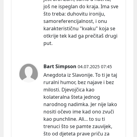
još ne ispeglan do kraja. Ima sve
što
treba:
duhovitu ironiju,
samoreferencijalnost, i onu
karakterističnu "kvaku" koja se
otkrije tek kad ga prečitaš drugi
put.
Bart Simpson
04.07.2025 07:45
Anegdota iz Slavonije. To ti je taj
ruralni humor, bez najave i bez
milosti. Djevojčica kao
kolateralna šteta jednog
narodnog nadimka. Jer nije lako
nositi očevo ime kad ono zvuči
kao punchline. Ali... to su ti
trenuci što se pamte zauvijek,
što od djeteta prave priču za