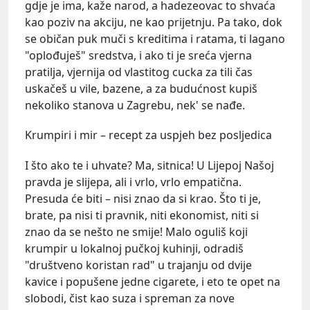
gdje je ima, kaže narod, a hadezeovac to shvaća
kao poziv na akciju, ne kao prijetnju. Pa tako, dok
se običan puk muči s kreditima i ratama, ti lagano
"oplođuješ" sredstva, i ako ti je sreća vjerna
pratilja, vjernija od vlastitog cucka za tili čas
uskačeš u vile, bazene, a za budućnost kupiš
nekoliko stanova u Zagrebu, nek' se nađe.
Krumpiri i mir – recept za uspjeh bez posljedica
I što ako te i uhvate? Ma, sitnica! U Lijepoj Našoj
pravda je slijepa, ali i vrlo, vrlo empatična.
Presuda će biti – nisi znao da si krao. Što ti je,
brate, pa nisi ti pravnik, niti ekonomist, niti si
znao da se nešto ne smije! Malo oguliš koji
krumpir u lokalnoj pučkoj kuhinji, odradiš
"društveno koristan rad" u trajanju od dvije
kavice i popušene jedne cigarete, i eto te opet na
slobodi, čist kao suza i spreman za nove