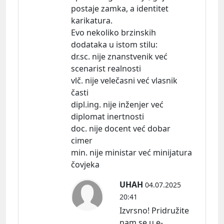
postaje zamka, a identitet
karikatura.
Evo nekoliko brzinskih
dodataka u istom
stilu:
dr.sc. nije znanstvenik već
scenarist realnosti
vlč. nije velečasni već vlasnik
časti
dipl.ing. nije inženjer već
diplomat inertnosti
doc. nije docent već dobar
cimer
min. nije ministar već minijatura
čovjeka
UHAH
04.07.2025
20:41
Izvrsno! Pridružite
nam se u e-