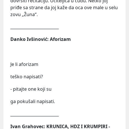
dovršiti recitaciju. Učiteljica u čudu. Netko joj
priđe sa strane da joj kaže da oca ove male u selu
zovu „Žuna“.
________________________
Danko Ivšinović: Aforizam
Je li aforizam
teško napisati?
- pitajte one koji su
ga pokušali napisati.
________________________
Ivan Grahovec: KRUNICA, HDZ I KRUMPIRI -