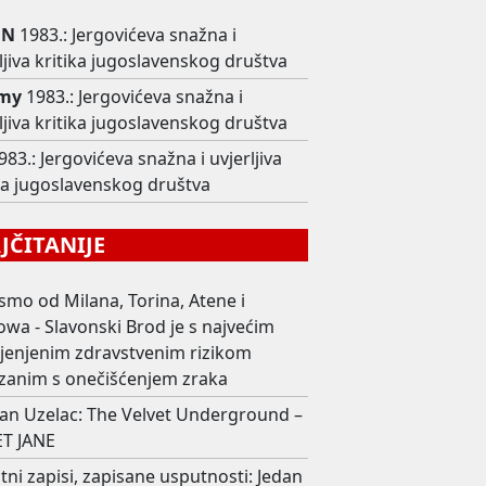
 N
1983.: Jergovićeva snažna i
ljiva kritika jugoslavenskog društva
my
1983.: Jergovićeva snažna i
ljiva kritika jugoslavenskog društva
983.: Jergovićeva snažna i uvjerljiva
ika jugoslavenskog društva
ČITANIJE
smo od Milana, Torina, Atene i
wa - Slavonski Brod je s najvećim
ijenjenim zdravstvenim rizikom
zanim s onečišćenjem zraka
an Uzelac: The Velvet Underground –
T JANE
ni zapisi, zapisane usputnosti: Jedan