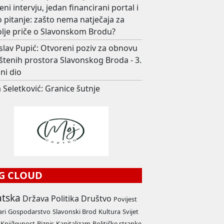
eni intervju, jedan financirani portal i
 pitanje: zašto nema natječaja za
olje priče o Slavonskom Brodu?
slav Pupić: Otvoreni poziv za obnovu
štenih prostora Slavonskog Broda - 3.
ni dio
 Seletković: Granice šutnje
G CLOUD
atska
Država
Politika
Društvo
Povijest
ari
Gospodarstvo
Slavonski Brod
Kultura
Svijet
Književnost
Biznis
Kapitalizam
Političke stranke