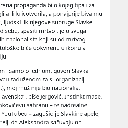
irana propaganda bilo kojeg tipa i za
lila ili krivotvorila, a ponajprije biva mu
k, ljudski lik njegove supruge Slavke,
od sebe,
spasiti mrtvo tijelo svoga
h nacionalista
koji su od mrtvog
itološko biće uokvireno u ikonu s
iju.
om i samo o jednom, govori Slavka
vcu zaduženom za suorganizaciju
), moj muž nije bio nacionalist,
slavenska“, piše Jergović. Instinkt mase,
ankovićevu sahranu – te
nadrealne
YouTubeu – zagušio je Slavkine apele,
bitelji da Aleksandra sačuvaju od