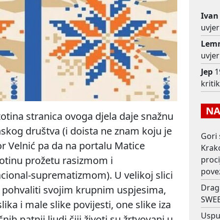
Ivan
uvjer
Lem
uvjer
Jep
1
krit
NAJ
totina stranica ovoga djela daje snažnu
enskog društva (i doista ne znam koju je
Gori 
or Velnić pa da na portalu Matice
Krako
jotinu prožetu rasizmom i
proc
pove
ional-suprematizmom). U velikoj slici
Drag
e pohvaliti svojim krupnim uspjesima,
SWEE
lika i male slike povijesti, one slike iza
Usput
ih patnji ljudi čiji životi su žrtvovani u