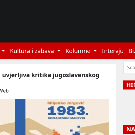
Kultura i zabava
Kolumne
Intervju
Bi
i uvjerljiva kritika jugoslavenskog
HI
 Web
NAJ