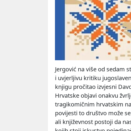
Jergović na više od sedam s
i uvjerljivu kritiku jugoslav
knjigu pročitao izvjesni Dav
Hrvatske objavi onakvu žvrl
tragikomičnim hrvatskim nac
povijesti to društvo može s
ali književnost postoji da nas
kojih stoji iskustvo pojedinačn