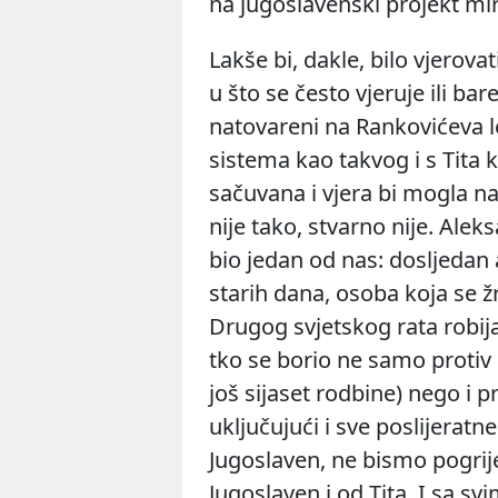
na
jugoslavenski projekt mi
Lakše bi, dakle, bilo vjerov
u što se često vjeruje ili bar
natovareni na Rankovićeva l
sistema kao takvog i s Tita k
sačuvana i vjera bi mogla na
nije tako, stvarno nije. Ale
bio jedan od nas: dosljedan 
starih dana, osoba koja se žrt
Drugog svjetskog rata robija
tko se borio ne samo protiv 
još sijaset rodbine) nego i 
uključujući i sve poslijeratn
Jugoslaven, ne bismo pogriješ
Jugoslaven i od Tita. I sa svi