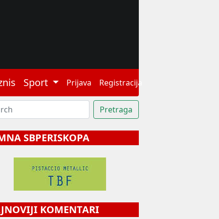
znis
Sport
Prijava
Registracija
MNA SBPERISKOPA
NOVIJI KOMENTARI