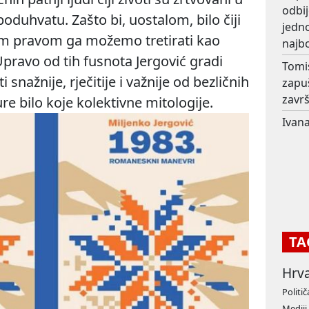
odbij
duhvatu. Zašto bi, uostalom, bilo čiji
jedno
ojim pravom ga možemo tretirati kao
najb
pravo od tih fusnota Jergović gradi
Tomi
i snažnije, rječitije i važnije od bezličnih
zapu
završ
re bilo koje kolektivne mitologije.
Ivana
TA
Hrv
Politič
Mediji