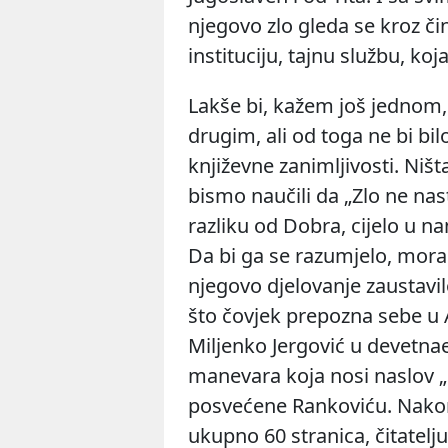
njegovo zlo gleda se kroz či
instituciju, tajnu službu, koj
Lakše bi, kažem još jednom,
drugim, ali od toga ne bi bilo
književne zanimljivosti. Niš
bismo naučili da „Zlo ne nast
razliku od Dobra, cijelo u na
Da bi ga se razumjelo, mora 
njegovo djelovanje zaustavil
što čovjek prepozna sebe u 
Miljenko Jergović
u devetnae
manevara koja nosi naslov
„
posvećene Rankoviću. Nakon 
ukupno 60 stranica, čitatelj