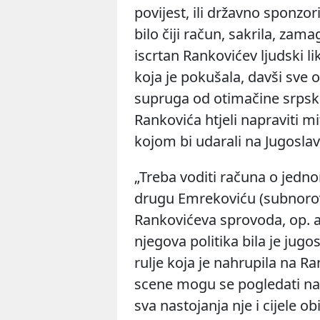
povijest, ili državno sponzor
bilo čiji račun, sakrila, zamag
iscrtan Rankovićev ljudski li
koja je pokušala, davši sve 
supruga od otimačine srpski
Rankovića htjeli napraviti m
kojom bi udarali na Jugoslav
„Treba voditi računa o jedn
drugu Emrekoviću (subnoro
Rankovićeva sprovoda, op. a.
njegova politika bila je jugo
rulje koja je nahrupila na R
scene
mogu se pogledati na 
sva nastojanja nje i cijele o