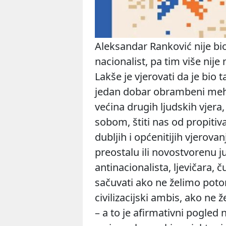
Aleksandar Ranković
nije bi
nacionalist, pa tim više nije
Lakše je vjerovati da je bio t
jedan dobar obrambeni mehani
većina drugih ljudskih vjer
sobom, štiti nas od propitiva
dubljih i općenitijih vjerov
preostalu ili novostvorenu 
antinacionalista, ljevičara,
sačuvati ako ne želimo poton
civilizacijski ambis, ako ne 
– a to je afirmativni pogled 