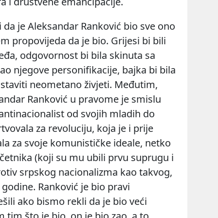
ra i društvene emancipacije
.
ati da je Aleksandar Ranković bio sve ono
em propovijeda da je bio. Grijesi bi bili
eđa, odgovornost bi bila skinuta sa
ao njegove personifikacije, bajka bi bila
staviti neometano živjeti. Međutim,
ksandar Ranković u pravome je smislu
antinacionalist od svojih mladih do
vovala za revoluciju, koja je i prije
la za svoje komunističke ideale, netko
četnika (koji su mu ubili prvu suprugu i
protiv srpskog nacionalizma kao takvog,
e godine. Ranković je bio pravi
ili ako bismo rekli da je bio veći
m tim što je bio, on je bio zao, a
to