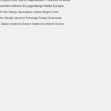
arodni odnosi
Ex Jugoslavija
Vlada
Europa
am
Film
Intervju
Nacionalizam
Glazba
Manjine
Crkva
stvo
Zdravlje
Likovnost
Psihologija
Poezija
Obrazovanje
a
Zabava
Umjetnost
Znanost
Solidarnost
Internet
Drustvo