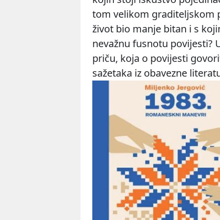
tom velikom graditeljskom po
život bio manje bitan i s k
nevažnu fusnotu povijesti? U
priču, koja o povijesti govorit
sažetaka iz obavezne literatu