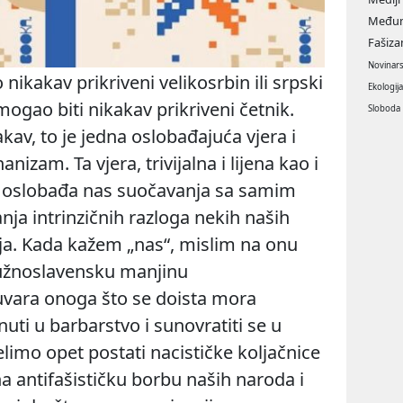
Međun
Fašiz
Novinar
o nikakav prikriveni velikosrbin ili srpski
Ekologij
 mogao biti nikakav prikriveni četnik.
Sloboda
akav, to je jedna oslobađajuća vjera i
zam. Ta vjera, trivijalna i lijena kao i
a, oslobađa nas suočavanja sa samim
nja intrinzičnih razloga nekih naših
anja. Kada kažem „nas“, mislim na onu
južnoslavensku manjinu
 čuvara onoga što se doista mora
uti u barbarstvo i sunovratiti se u
želimo opet postati nacističke koljačnice
na antifašističku borbu naših naroda i