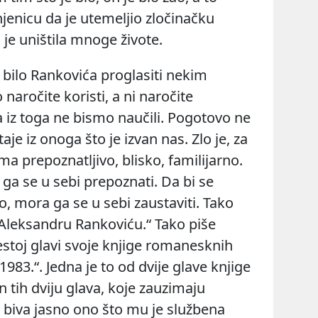
njenicu da je
utemeljio zločinačku
a je uništila mnoge živote
.
 bilo Rankovića proglasiti nekim
 naročite koristi, a ni naročite
ta iz toga ne bismo naučili. Pogotovo ne
aje iz onoga što je izvan nas. Zlo je, za
ma prepoznatljivo, blisko, familijarno.
ga se u sebi prepoznati. Da bi se
o, mora ga se u sebi zaustaviti. Tako
Aleksandru Rankoviću.“ Tako piše
stoj glavi svoje knjige romanesknih
1983.“
. Jedna je to od dvije glave knjige
tih dviju glava, koje zauzimaju
u biva jasno ono što mu je službena