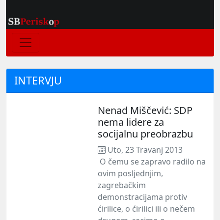
INTERVJU
Nenad Miščević: SDP
nema lidere za
socijalnu preobrazbu
Uto, 23 Travanj 2013
O čemu se zapravo radilo na
ovim posljednjim,
zagrebačkim
demonstracijama protiv
ćirilice, o ćirilici ili o nečem