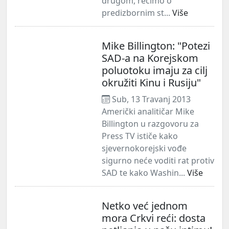
drugom, recimo o
predizbornim st...
Više
Mike Billington: "Potezi
SAD-a na Korejskom
poluotoku imaju za cilj
okružiti Kinu i Rusiju"
Sub, 13 Travanj 2013
Američki analitičar Mike
Billington u razgovoru za
Press TV ističe kako
sjevernokorejski vođe
sigurno neće voditi rat protiv
SAD te kako Washin...
Više
Netko već jednom
mora Crkvi reći: dosta