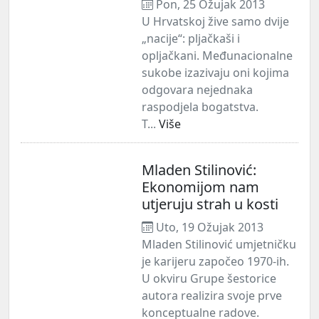
Pon, 25 Ožujak 2013
U Hrvatskoj žive samo dvije
„nacije“: pljačkaši i
opljačkani. Međunacionalne
sukobe izazivaju oni kojima
odgovara nejednaka
raspodjela bogatstva.
T...
Više
Mladen Stilinović:
Ekonomijom nam
utjeruju strah u kosti
Uto, 19 Ožujak 2013
Mladen Stilinović umjetničku
je karijeru započeo 1970-ih.
U okviru Grupe šestorice
autora realizira svoje prve
konceptualne radove.