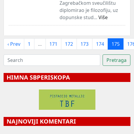
Zagrebačkom sveučilištu
diplomirao je filozofiju, uz
dopunske stud...
Više
‹ Prev
1
…
171
172
173
174
175
17
HIMNA SBPERISKOPA
NAJNOVIJI KOMENTARI