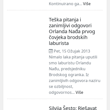
Kontinuirano ga...
Više
Teška pitanja i
zanimljivi odgovori
Orlanda Nađa prvog
čovjeka brodskih
laburista
Pet, 15 Ožujak 2013
Nimalo laka pitanja uputili
smo laburistu Orlandu
Nađu, predsjedniku
Brodskog ogranka. Iz
zanimljivih odgovora naziru
se ozbiljnost,
odgovornos...
Više
Silvija Šesto: Rješavat