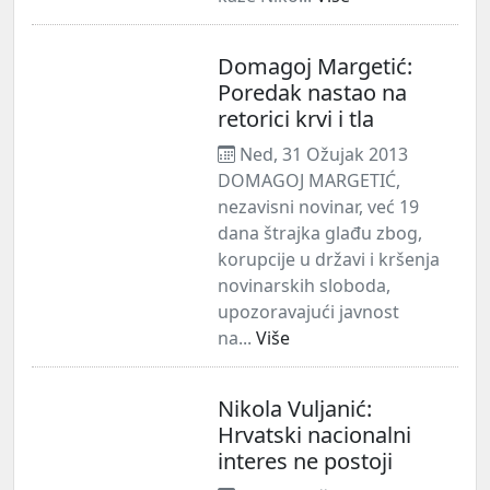
Domagoj Margetić:
Poredak nastao na
retorici krvi i tla
Ned, 31 Ožujak 2013
DOMAGOJ MARGETIĆ,
nezavisni novinar, već 19
dana štrajka glađu zbog,
korupcije u državi i kršenja
novinarskih sloboda,
upozoravajući javnost
na...
Više
Nikola Vuljanić:
Hrvatski nacionalni
interes ne postoji