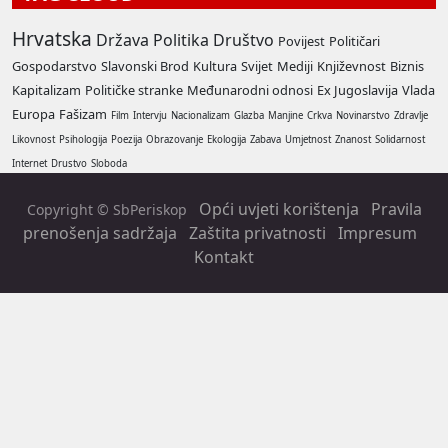
Hrvatska
Država
Politika
Društvo
Povijest
Političari
Gospodarstvo
Slavonski Brod
Kultura
Svijet
Mediji
Književnost
Biznis
Kapitalizam
Političke stranke
Međunarodni odnosi
Ex Jugoslavija
Vlada
Europa
Fašizam
Film
Intervju
Nacionalizam
Glazba
Manjine
Crkva
Novinarstvo
Zdravlje
Likovnost
Psihologija
Poezija
Obrazovanje
Ekologija
Zabava
Umjetnost
Znanost
Solidarnost
Internet
Drustvo
Sloboda
Opći uvjeti korištenja
Pravila
Copyright © SbPeriskop
prenošenja sadržaja
Zaštita privatnosti
Impresum
Kontakt