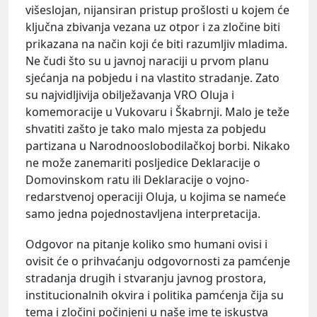
višeslojan, nijansiran pristup prošlosti u kojem će
ključna zbivanja vezana uz otpor i za zločine biti
prikazana na način koji će biti razumljiv mladima.
Ne čudi što su u javnoj naraciji u prvom planu
sjećanja na pobjedu i na vlastito stradanje. Zato
su najvidljivija obilježavanja VRO Oluja i
komemoracije u Vukovaru i Škabrnji. Malo je teže
shvatiti zašto je tako malo mjesta za pobjedu
partizana u Narodnooslobodilačkoj borbi. Nikako
ne može zanemariti posljedice Deklaracije o
Domovinskom ratu ili Deklaracije o vojno-
redarstvenoj operaciji Oluja, u kojima se nameće
samo jedna pojednostavljena interpretacija.
Odgovor na pitanje koliko smo humani ovisi i
ovisit će o prihvaćanju odgovornosti za pamćenje
stradanja drugih i stvaranju javnog prostora,
institucionalnih okvira i politika pamćenja čija su
tema i zločini počinjeni u naše ime te iskustva