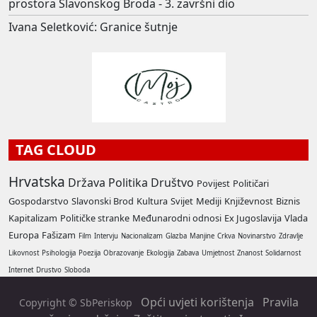
prostora Slavonskog Broda - 3. završni dio
Ivana Seletković: Granice šutnje
TAG CLOUD
Hrvatska
Država
Politika
Društvo
Povijest
Političari
Gospodarstvo
Slavonski Brod
Kultura
Svijet
Mediji
Književnost
Biznis
Kapitalizam
Političke stranke
Međunarodni odnosi
Ex Jugoslavija
Vlada
Europa
Fašizam
Film
Intervju
Nacionalizam
Glazba
Manjine
Crkva
Novinarstvo
Zdravlje
Likovnost
Psihologija
Poezija
Obrazovanje
Ekologija
Zabava
Umjetnost
Znanost
Solidarnost
Internet
Drustvo
Sloboda
Opći uvjeti korištenja
Pravila
Copyright © SbPeriskop