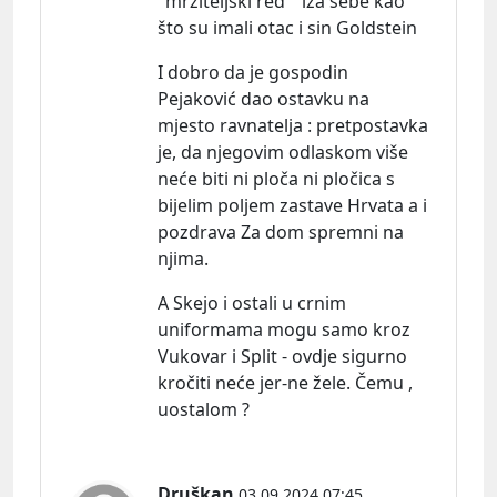
"mrziteljski red " iza sebe kao
što su imali otac i sin Goldstein
I dobro da je gospodin
Pejaković dao ostavku na
mjesto ravnatelja : pretpostavka
je, da njegovim odlaskom više
neće biti ni ploča ni pločica s
bijelim poljem zastave Hrvata a i
pozdrava Za dom spremni na
njima.
A Skejo i ostali u crnim
uniformama mogu samo kroz
Vukovar i Split - ovdje sigurno
kročiti neće jer-ne žele. Čemu ,
uostalom ?
Druškan
03.09.2024 07:45