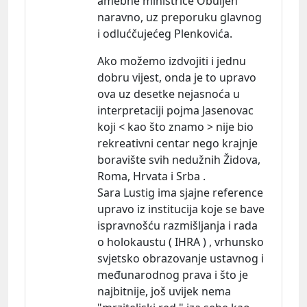
amebne ministrice Obuljen
naravno, uz preporuku glavnog
i odlućčujećeg Plenkovića.
Ako možemo izdvojiti i jednu
dobru vijest, onda je to upravo
ova uz desetke nejasnoća u
interpretaciji pojma Jasenovac
koji < kao što znamo > nije bio
rekreativni centar nego krajnje
boravište svih nedužnih Židova,
Roma, Hrvata i Srba .
Sara Lustig ima sjajne reference
upravo iz institucija koje se bave
ispravnošću razmišljanja i rada
o holokaustu ( IHRA ) , vrhunsko
svjetsko obrazovanje ustavnog i
međunarodnog prava i što je
najbitnije, još uvijek nema