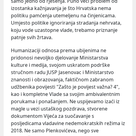
samo jedno od rješenja. Puno veći problem od
izostanka kažnjavanja je što Hrvatska nema
politiku pamćenja utemeljenu na činjenicama.
Umjesto politike ignoriranja stradanja nehrvata,
koju vode uzastopne vlade, trebamo priznanje
patnje svih žrtava.
Humanizaciji odnosa prema ubijenima ne
pridonosi nevoljko djelovanje Ministarstva
kulture i medija, svojom uskratom podrške
stručnom radu JUSP Jasenovac i Ministarstvo
znanosti i obrazovanja, faktičnom zabranom
udžbenika povijesti "Zašto je povijest važna? 4",
kao i kompletne Vlade sa svojim ambivalentnim
porukama i ponašanjem. Ne uspijevamo izaći iz
magle u vezi ustaškog pozdrava, stvorene
dokumentom Vijeća za suočavanje s
posljedicama vladavine nedemokratskih režima iz
2018. Ne samo Plenkovićeva, nego sve