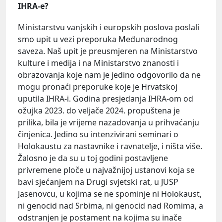
IHRA-e?
Ministarstvu vanjskih i europskih poslova poslali
smo upit u vezi preporuka Međunarodnog
saveza. Naš upit je preusmjeren na Ministarstvo
kulture i medija i na Ministarstvo znanosti i
obrazovanja koje nam je jedino odgovorilo da ne
mogu pronaći preporuke koje je Hrvatskoj
uputila IHRA-i. Godina presjedanja IHRA-om od
ožujka 2023. do veljače 2024. propuštena je
prilika, bila je vrijeme nazadovanja u prihvaćanju
činjenica. Jedino su intenzivirani seminari o
Holokaustu za nastavnike i ravnatelje, i ništa više.
Žalosno je da su u toj godini postavljene
privremene ploče u najvažnijoj ustanovi koja se
bavi sjećanjem na Drugi svjetski rat, u JUSP
Jasenovcu, u kojima se ne spominje ni Holokaust,
ni genocid nad Srbima, ni genocid nad Romima, a
odstranjen je postament na kojima su inače