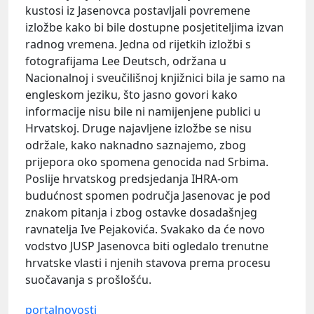
kustosi iz Jasenovca postavljali povremene
izložbe kako bi bile dostupne posjetiteljima izvan
radnog vremena. Jedna od rijetkih izložbi s
fotografijama Lee Deutsch, održana u
Nacionalnoj i sveučilišnoj knjižnici bila je samo na
engleskom jeziku, što jasno govori kako
informacije nisu bile ni namijenjene publici u
Hrvatskoj. Druge najavljene izložbe se nisu
održale, kako naknadno saznajemo, zbog
prijepora oko spomena genocida nad Srbima.
Poslije hrvatskog predsjedanja IHRA-om
budućnost spomen područja Jasenovac je pod
znakom pitanja i zbog ostavke dosadašnjeg
ravnatelja Ive Pejakovića. Svakako da će novo
vodstvo JUSP Jasenovca biti ogledalo trenutne
hrvatske vlasti i njenih stavova prema procesu
suočavanja s prošlošću.
portalnovosti