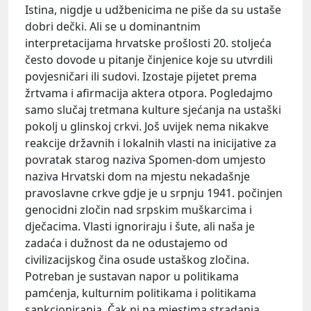
Istina, nigdje u udžbenicima ne piše da su ustaše
dobri dečki. Ali se u dominantnim
interpretacijama hrvatske prošlosti 20. stoljeća
često dovode u pitanje činjenice koje su utvrdili
povjesničari ili sudovi. Izostaje pijetet prema
žrtvama i afirmacija aktera otpora. Pogledajmo
samo slučaj tretmana kulture sjećanja na ustaški
pokolj u glinskoj crkvi. Još uvijek nema nikakve
reakcije državnih i lokalnih vlasti na inicijative za
povratak starog naziva Spomen-dom umjesto
naziva Hrvatski dom na mjestu nekadašnje
pravoslavne crkve gdje je u srpnju 1941. počinjen
genocidni zločin nad srpskim muškarcima i
dječacima. Vlasti ignoriraju i šute, ali naša je
zadaća i dužnost da ne odustajemo od
civilizacijskog čina osude ustaškog zločina.
Potreban je sustavan napor u politikama
pamćenja, kulturnim politikama i politikama
sankcioniranja. Čak ni na mjestima stradanja,