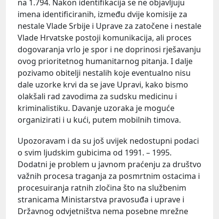
na 1.794. Nakon identifikacija se ne objavljuju
imena identificiranih, između dvije komisije za
nestale Vlade Srbije i Uprave za zatočene i nestale
Vlade Hrvatske postoji komunikacija, ali proces
dogovaranja vrlo je spor i ne doprinosi rješavanju
ovog prioritetnog humanitarnog pitanja. I dalje
pozivamo obitelji nestalih koje eventualno nisu
dale uzorke krvi da se jave Upravi, kako bismo
olakšali rad zavodima za sudsku medicinu i
kriminalistiku. Davanje uzoraka je moguće
organizirati i u kući, putem mobilnih timova.
Upozoravam i da su još uvijek nedostupni podaci
o svim ljudskim gubicima od 1991. – 1995.
Dodatni je problem u javnom praćenju za društvo
važnih procesa traganja za posmrtnim ostacima i
procesuiranja ratnih zločina što na službenim
stranicama Ministarstva pravosuđa i uprave i
Državnog odvjetništva nema posebne mrežne