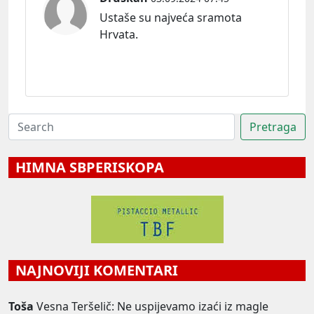
Ustaše su najveća sramota
Hrvata.
HIMNA SBPERISKOPA
NAJNOVIJI KOMENTARI
Toša
Vesna Teršelič: Ne uspijevamo izaći iz magle