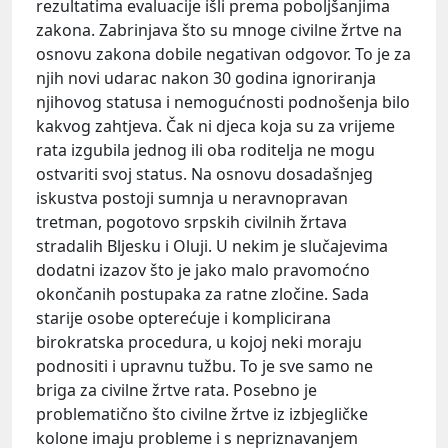
rezultatima evaluacije išli prema poboljšanjima
zakona. Zabrinjava što su mnoge civilne žrtve na
osnovu zakona dobile negativan odgovor. To je za
njih novi udarac nakon 30 godina ignoriranja
njihovog statusa i nemogućnosti podnošenja bilo
kakvog zahtjeva. Čak ni djeca koja su za vrijeme
rata izgubila jednog ili oba roditelja ne mogu
ostvariti svoj status. Na osnovu dosadašnjeg
iskustva postoji sumnja u neravnopravan
tretman, pogotovo srpskih civilnih žrtava
stradalih Bljesku i Oluji. U nekim je slučajevima
dodatni izazov što je jako malo pravomoćno
okončanih postupaka za ratne zločine. Sada
starije osobe opterećuje i komplicirana
birokratska procedura, u kojoj neki moraju
podnositi i upravnu tužbu. To je sve samo ne
briga za civilne žrtve rata. Posebno je
problematično što civilne žrtve iz izbjegličke
kolone imaju probleme i s nepriznavanjem