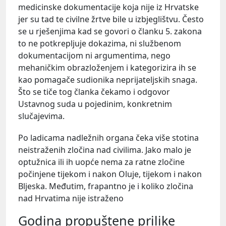
medicinske dokumentacije koja nije iz Hrvatske
jer su tad te civilne žrtve bile u izbjeglištvu. Često
se u rješenjima kad se govori o članku 5. zakona
to ne potkrepljuje dokazima, ni službenom
dokumentacijom ni argumentima, nego
mehaničkim obrazloženjem i kategorizira ih se
kao pomagače sudionika neprijateljskih snaga.
Što se tiče tog članka čekamo i odgovor
Ustavnog suda u pojedinim, konkretnim
slučajevima.
Po ladicama nadležnih organa čeka više stotina
neistraženih zločina nad civilima. Jako malo je
optužnica ili ih uopće nema za ratne zločine
počinjene tijekom i nakon Oluje, tijekom i nakon
Bljeska. Međutim, frapantno je i koliko zločina
nad Hrvatima nije istraženo
Godina propuštene prilike