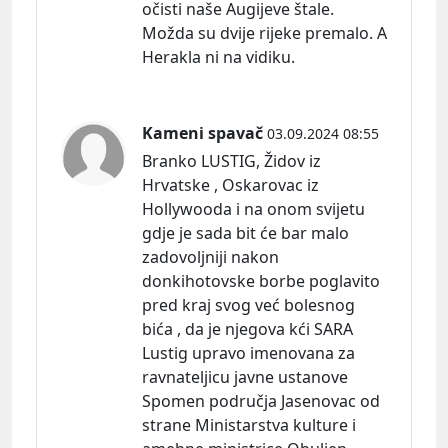
očisti naše Augijeve štale.
Možda su dvije rijeke premalo. A
Herakla ni na vidiku.
Kameni spavač
03.09.2024 08:55
Branko LUSTIG, Židov iz
Hrvatske , Oskarovac iz
Hollywooda i na onom svijetu
gdje je sada bit će bar malo
zadovoljniji nakon
donkihotovske borbe poglavito
pred kraj svog već bolesnog
bića , da je njegova kći SARA
Lustig upravo imenovana za
ravnateljicu javne ustanove
Spomen područja Jasenovac od
strane Ministarstva kulture i