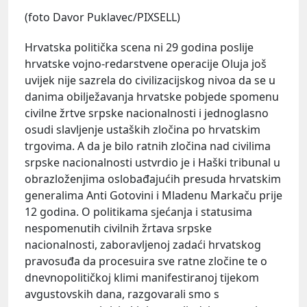
(foto Davor Puklavec/PIXSELL)
Hrvatska politička scena ni 29 godina poslije
hrvatske vojno-redarstvene operacije Oluja još
uvijek nije sazrela do civilizacijskog nivoa da se u
danima obilježavanja hrvatske pobjede spomenu
civilne žrtve srpske nacionalnosti i jednoglasno
osudi slavljenje ustaških zločina po hrvatskim
trgovima. A da je bilo ratnih zločina nad civilima
srpske nacionalnosti ustvrdio je i Haški tribunal u
obrazloženjima oslobađajućih presuda hrvatskim
generalima Anti Gotovini i Mladenu Markaču prije
12 godina. O politikama sjećanja i statusima
nespomenutih civilnih žrtava srpske
nacionalnosti, zaboravljenoj zadaći hrvatskog
pravosuđa da procesuira sve ratne zločine te o
dnevnopolitičkoj klimi manifestiranoj tijekom
avgustovskih dana, razgovarali smo s