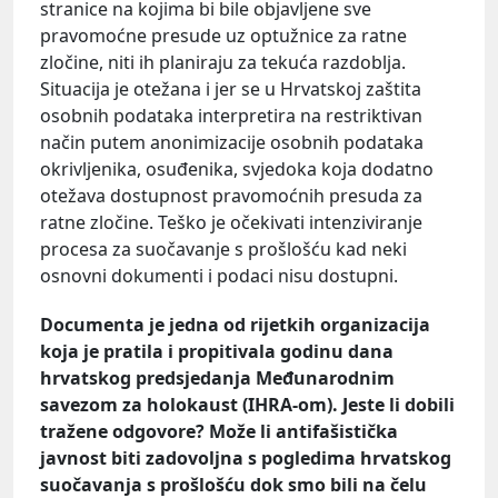
stranice na kojima bi bile objavljene sve
pravomoćne presude uz optužnice za ratne
zločine, niti ih planiraju za tekuća razdoblja.
Situacija je otežana i jer se u Hrvatskoj zaštita
osobnih podataka interpretira na restriktivan
način putem anonimizacije osobnih podataka
okrivljenika, osuđenika, svjedoka koja dodatno
otežava dostupnost pravomoćnih presuda za
ratne zločine. Teško je očekivati intenziviranje
procesa za suočavanje s prošlošću kad neki
osnovni dokumenti i podaci nisu dostupni.
Documenta je jedna od rijetkih organizacija
koja je pratila i propitivala godinu dana
hrvatskog predsjedanja Međunarodnim
savezom za holokaust (IHRA-om). Jeste li dobili
tražene odgovore? Može li antifašistička
javnost biti zadovoljna s pogledima hrvatskog
suočavanja s prošlošću dok smo bili na čelu