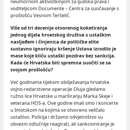
neumornom aktivistkinjom za ljudska prava i
voditeljicom Documente – Centra za suočavanje s
prošlošću Vesnom Teršelič.
Više od tri decenije otvorenog koketiranja
jednog dijela hrvatskog društva s ustaškim
nasljeđem i činjenica da političke elite
sustavno ignoriraju kršenje Ustava izrodilo je
mase koje kliču ustaški pozdrav bez sankcija.
Kada će Hrvatska biti spremna suočiti se sa
svojom prošlošću?
Već godinama tijekom obilježavanja hrvatske
vojno-redarstvene operacije Oluja gledamo
ružno lice Hrvatske u marširanju Marka Skeje i
veterana HOS-a. Ove godine imali smo i koncerte
u Imotskom na kojima se otvoreno veličalo
ustaštvo. Policija i državno odvjetništvo su
obvezni odlučnije reagirati, ali sankcioniranje je