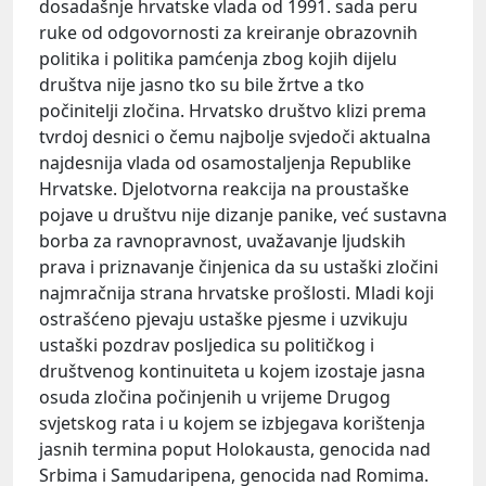
dosadašnje hrvatske vlada od 1991. sada peru
ruke od odgovornosti za kreiranje obrazovnih
politika i politika pamćenja zbog kojih dijelu
društva nije jasno tko su bile žrtve a tko
počinitelji zločina. Hrvatsko društvo klizi prema
tvrdoj desnici o čemu najbolje svjedoči aktualna
najdesnija vlada od osamostaljenja Republike
Hrvatske. Djelotvorna reakcija na proustaške
pojave u društvu nije dizanje panike, već sustavna
borba za ravnopravnost, uvažavanje ljudskih
prava i priznavanje činjenica da su ustaški zločini
najmračnija strana hrvatske prošlosti. Mladi koji
ostrašćeno pjevaju ustaške pjesme i uzvikuju
ustaški pozdrav posljedica su političkog i
društvenog kontinuiteta u kojem izostaje jasna
osuda zločina počinjenih u vrijeme Drugog
svjetskog rata i u kojem se izbjegava korištenja
jasnih termina poput Holokausta, genocida nad
Srbima i Samudaripena, genocida nad Romima.