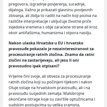
pregovora, izgradnje povjerenja, suradnje,
dijaloga. Važno je prikazati glavninu povijesnih
zbivanja, ali zbilja to raditi na način koji poziva na
različite interpretacije i uključuje životne priče
svjedoka vremena s obje zaraćene strane ali kroz
okvir antifašizma, humanizma i otpora nasilju.
Nakon ulaska Hrvatske u EU i hrvatsko
pravosuđe pokazalo je nezainteresiranost za
procesuiranje ratnih zločina. Znamo da ratni
zločini ne zastarijevaju, ali jesu li oni
pravosudno ipak otpisani?
Vrijeme čini svoje, ali obveza za procesuiranje
ratnih zločina koji su počinjeni tijekom i nakon
Oluje ostaje na hrvatskom pravosuđu, ali i na
pravosuđu susjednih zemalja. Malobrojne
okončane istrage koje su završile optužnicama i
sudskim postupcima su velika sramota,