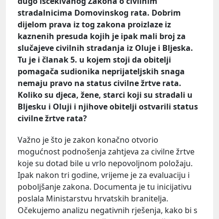
dugo iščekivanog Zakona o civilnim
stradalnicima Domovinskog rata. Dobrim
dijelom prava iz tog zakona proizlaze iz
kaznenih presuda kojih je ipak mali broj za
slučajeve civilnih stradanja iz Oluje i Bljeska.
Tu je i članak 5. u kojem stoji da obitelji
pomagača sudionika neprijateljskih snaga
nemaju pravo na status civilne žrtve rata.
Koliko su djeca, žene, starci koji su stradali u
Bljesku i Oluji i njihove obitelji ostvarili status
civilne žrtve rata?
Važno je što je zakon konačno otvorio
mogućnost podnošenja zahtjeva za civilne žrtve
koje su dotad bile u vrlo nepovoljnom položaju.
Ipak nakon tri godine, vrijeme je za evaluaciju i
poboljšanje zakona. Documenta je tu inicijativu
poslala Ministarstvu hrvatskih branitelja.
Očekujemo analizu negativnih rješenja, kako bi s