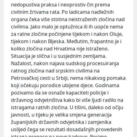
nedopustiva praksa i neoprostiv čin prema
civilnim žrtvama rata. Po ladicama nadležnih
organa čeka više stotina neistraženih zločina nad
civilima. Jako malo je optužnica ili ih uopće nema
za ratne zločine počinjene tijekom i nakon Oluje,
tijekom i nakon Bljeska. Međutim, frapantno je i
koliko zločina nad Hrvatima nije istraženo.
Situacija je slična i u susjednim zemljama.
Nažalost, nakon najava sudskog procesuiranja
ratnog zločina nad srpskim civilima na
Petrovačkoj cesti u Srbiji, nema nikakvog pomaka
koji očekuju porodice ubijene djece. Godinama
pozivamo da se osnaže kapaciteti policije i
državnog odvjetništva kako bi više ljudi radilo na
istragama ratnih zločina. U tišini, daleko od očiju
javnosti, u tijeku je velika smjena generacija
županijskih državnih odvjetnika i zamjenika
uslijed čega se rezultati dosadašnjih provedenih
istraga prenose na nove kadrove. Recimo,