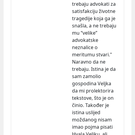
trebaju advokati za
satisfakciju životne
tragedije koja ga je
snašla, a ne trebaju
mu “velike”
advokatske
neznalice o
meritumu stvari."
Naravno da ne
trebaju. Istina je da
sam zamolio
gospodina Veljka
da mi prolektorira
tekstove, što je on
činio. Također je
istina uslijed
moždanog nisam
imao pojma pisati
Hvala Veljku, ali