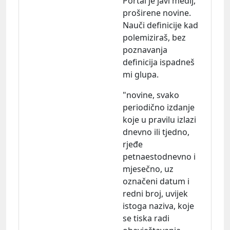
Portal je javi medij,
proširene novine.
Nauči definicije kad
polemiziraš, bez
poznavanja
definicija ispadneš
mi glupa.
"novine, svako
periodično izdanje
koje u pravilu izlazi
dnevno ili tjedno,
rjeđe
petnaestodnevno i
mjesečno, uz
označeni datum i
redni broj, uvijek
istoga naziva, koje
se tiska radi