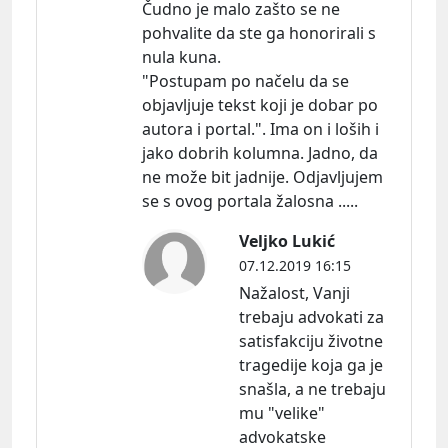
Čudno je malo zašto se ne
pohvalite da ste ga honorirali s
nula kuna.
"Postupam po načelu da se
objavljuje tekst koji je dobar po
autora i portal.". Ima on i loših i
jako dobrih kolumna. Jadno, da
ne može bit jadnije. Odjavljujem
se s ovog portala žalosna .....
Veljko Lukić
07.12.2019 16:15
Nažalost, Vanji
trebaju advokati za
satisfakciju životne
tragedije koja ga je
snašla, a ne trebaju
mu "velike"
advokatske