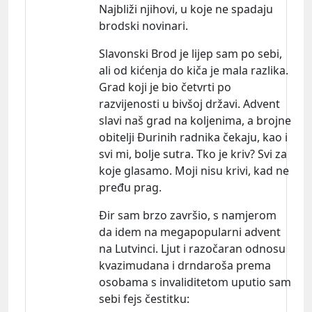
Najbliži njihovi, u koje ne spadaju
brodski novinari.
Slavonski Brod je lijep sam po sebi,
ali od kićenja do kiča je mala razlika.
Grad koji je bio četvrti po
razvijenosti u bivšoj državi. Advent
slavi naš grad na koljenima, a brojne
obitelji Đurinih radnika čekaju, kao i
svi mi, bolje sutra. Tko je kriv? Svi za
koje glasamo. Moji nisu krivi, kad ne
pređu prag.
Đir sam brzo završio, s namjerom
da idem na megapopularni advent
na Lutvinci. Ljut i razočaran odnosu
kvazimudana i drndaroša prema
osobama s invaliditetom uputio sam
sebi fejs č
estitku: