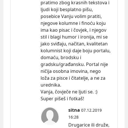
pratimo zbog krasnih tekstova i
ljudi koji besplatno pišu,
posebice Vanju volim pratiti,
njegove kolumne i finoću koju
ima kao pisac i čovjek, i njegov
stil i blagi humor i ironija, mi se
jako sviđaju, načitan, kvalitetan
kolumnist koji daje boju portalu,
domaću, brodsku i
gradsku/građansku. Portal nije
ničija osobna imovina, nego
loža za pisce i čitatelje, a ne za
urednika.
Vanja, čovječe ne ljuti se. :)
Super pišeš i fotkaš!
sitna
07.12.2019
16:28
Drugarice ili druže,