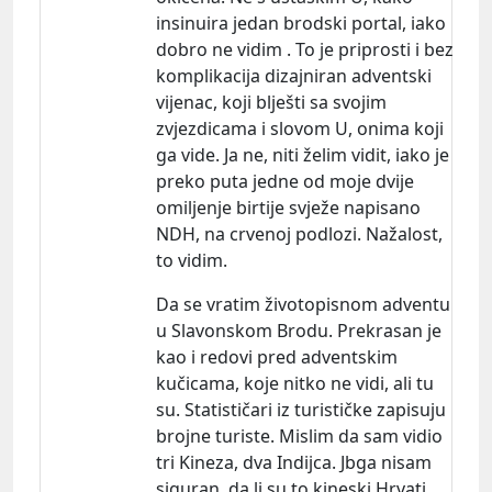
insinuira jedan brodski portal, iako
dobro ne vidim . To je priprosti i bez
komplikacija dizajniran adventski
vijenac, koji blješti sa svojim
zvjezdicama i slovom U, onima koji
ga vide. Ja ne, niti želim vidit, iako je
preko puta jedne od moje dvije
omiljenje birtije svježe napisano
NDH, na crvenoj podlozi. Nažalost,
to vidim.
Da se vratim životopisnom adventu
u Slavonskom Brodu. Prekrasan je
kao i redovi pred adventskim
kučicama, koje nitko ne vidi, ali tu
su. Statističari iz turističke zapisuju
brojne turiste. Mislim da sam vidio
tri Kineza, dva Indijca. Jbga nisam
siguran, da li su to kineski Hrvati.