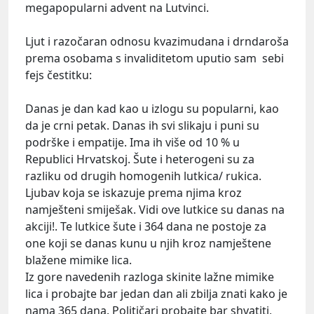
megapopularni advent na Lutvinci.
Ljut i razočaran odnosu kvazimudana i drndaroša
prema osobama s invaliditetom uputio sam sebi
fejs čestitku:
Danas je dan kad kao u izlogu su popularni, kao
da je crni petak. Danas ih svi slikaju i puni su
podrške i empatije. Ima ih više od 10 % u
Republici Hrvatskoj. Šute i heterogeni su za
razliku od drugih homogenih lutkica/ rukica.
Ljubav koja se iskazuje prema njima kroz
namješteni smiješak. Vidi ove lutkice su danas na
akciji!. Te lutkice šute i 364 dana ne postoje za
one koji se danas kunu u njih kroz namještene
blažene mimike lica.
Iz gore navedenih razloga skinite lažne mimike
lica i probajte bar jedan dan ali zbilja znati kako je
nama 365 dana. Političari probajte bar shvatiti,