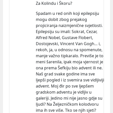
Za Kolindu i Škoru?
Spadam u red onih koji epilepsiju
mogu dobit zbog prejakog
projiciranja naizmjenične svjetlosti.
Epilepsiju su
imali:
Sokrat, Cezar,
Alfred Nobel, Gustave Flobert,
Dostojevski, Vincent Van Gogh… i,
rekoh, ja, u odnosu na spomenute,
manje važno tipkaralo. Previše je to
meni šarenila, ipak moja vjernost je
ona prema Šefkiju bio advent ili ne.
Naš grad svake godine ima sve
ljepši pogled i iz svemira sve vidljiviji
advent. Moj đir po sve ljepšem
gradskom adventu je vidljiv u
galeriji. Jedino mi nije jasno gdje su
ljudi? Na Željezničkom kolodvoru
ima ih sve više. Tko se njih sjeti?