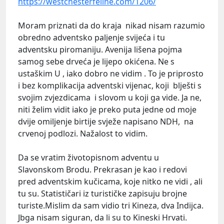
https://westchesterfeline.com/1206/
Moram priznati da do kraja nikad nisam razumio
obredno adventsko paljenje svijeća i tu
adventsku piromaniju. Avenija lišena pojma
samog sebe drveća je lijepo okićena. Ne s
ustaškim U , iako dobro ne vidim . To je priprosto
i bez komplikacija adventski vijenac, koji blješti s
svojim zvjezdicama i slovom u koji ga vide. Ja ne,
niti želim vidit iako je preko puta jedne od moje
dvije omiljenje birtije svježe napisano NDH, na
crvenoj podlozi. Nažalost to vidim.
Da se vratim životopisnom adventu u
Slavonskom Brodu. Prekrasan je kao i redovi
pred adventskim kučicama, koje nitko ne vidi , ali
tu su. Statističari iz turističke zapisuju brojne
turiste.Mislim da sam vidio tri Kineza, dva Indijca.
Jbga nisam siguran, da li su to Kineski Hrvati.