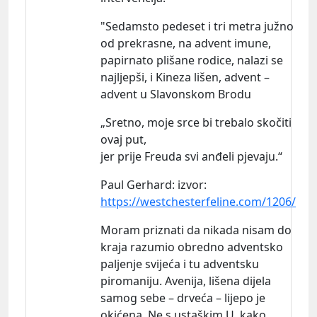
"Sedamsto pedeset i tri metra južno
od prekrasne, na advent imune,
papirnato plišane rodice, nalazi se
najljepši, i Kineza lišen, advent –
advent u Slavonskom Brodu
„Sretno, moje srce bi trebalo skočiti
ovaj put,
jer prije Freuda svi anđeli pjevaju.“
Paul
Gerhard:
izvor:
https://westchesterfeline.com/1206/
Moram priznati da nikada nisam do
kraja razumio obredno adventsko
paljenje svijeća i tu adventsku
piromaniju. Avenija, lišena dijela
samog sebe – drveća – lijepo je
okićena. Ne s ustaškim U, kako