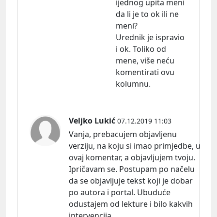
ijednog upita meni
da li je to ok ili ne
meni?
Urednik je ispravio
i ok. Toliko od
mene, više neću
komentirati ovu
kolumnu.
Veljko Lukić
07.12.2019 11:03
Vanja, prebacujem objavljenu
verziju, na koju si imao primjedbe, u
ovaj komentar, a objavljujem tvoju.
Ipričavam se. Postupam po načelu
da se objavljuje tekst koji je dobar
po autora i portal. Ubuduće
odustajem od lekture i bilo kakvih
intervencija.