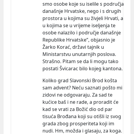
smo osobe koje su iselile s područja
današnje Hrvatske, nego i s drugih
prostora u kojima su živjeli Hrvati, a
u kojima se u vrijeme iseljenja te
osobe nalazilo i područje današnje
Republike Hrvatske”, objasnio je
Žarko Korać, državi tajnik u
Ministarstvu unutarnjih poslova.
Strašno. Pitam se da li mogu tako
postati Švicarac bilo kojeg kantona.
Koliko grad Slavonski Brod košta
sam advent? Neću saznati pošto mi
zidovi ne odgovaraju. Za sad te
kućice baš i ne rade, a proradit će
kad se vrati za Božić dio od par
tisuća Brođana koji su otišli iz svog
grada zbog prosperiteta koji im
nudi. Hm, možda i glasaju, za koga.