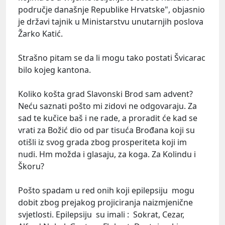
područje današnje Republike Hrvatske", objasnio
je državi tajnik u Ministarstvu unutarnjih poslova
Žarko Katić.
Strašno pitam se da li mogu tako postati Švicarac
bilo kojeg kantona.
Koliko košta grad Slavonski Brod sam advent?
Neću saznati pošto mi zidovi ne odgovaraju. Za
sad te kučice baš i ne rade, a proradit će kad se
vrati za Božić dio od par tisuća Brođana koji su
otišli iz svog grada zbog prosperiteta koji im
nudi. Hm možda i glasaju, za koga. Za Kolindu i
Škoru?
Pošto spadam u red onih koji epilepsiju mogu
dobit zbog prejakog projiciranja naizmjenične
svjetlosti. Epilepsiju su imali : Sokrat, Cezar,