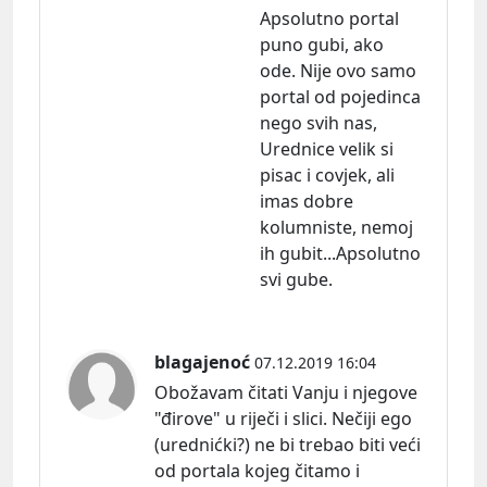
Apsolutno portal
puno gubi, ako
ode. Nije ovo samo
portal od pojedinca
nego svih nas,
Urednice velik si
pisac i covjek, ali
imas dobre
kolumniste, nemoj
ih gubit...Apsolutno
svi gube.
blagajenoć
07.12.2019 16:04
Obožavam čitati Vanju i njegove
"đirove" u riječi i slici. Nečiji ego
(urednićki?) ne bi trebao biti veći
od portala kojeg čitamo i