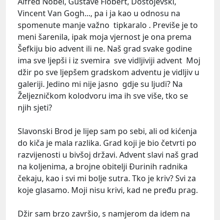
Alfred Nobel, Gustave Flobert, Dostojevski,
Vincent Van Gogh..., pa i ja kao u odnosu na
spomenute manje važno tipkaralo . Previše je to
meni šarenila, ipak moja vjernost je ona prema
Šefkiju bio advent ili ne. Naš grad svake godine
ima sve ljepši i iz svemira sve vidljiviji advent Moj
džir po sve ljepšem gradskom adventu je vidljiv u
galeriji. Jedino mi nije jasno gdje su ljudi? Na
Željezničkom kolodvoru ima ih sve više, tko se
njih sjeti?
Slavonski Brod je lijep sam po sebi, ali od kićenja
do kiča je mala razlika. Grad koji je bio četvrti po
razvijenosti u bivšoj državi. Advent slavi naš grad
na koljenima, a brojne obitelji Đurinih radnika
čekaju, kao i svi mi bolje sutra. Tko je kriv? Svi za
koje glasamo. Moji nisu krivi, kad ne pređu prag.
Džir sam brzo završio, s namjerom da idem na