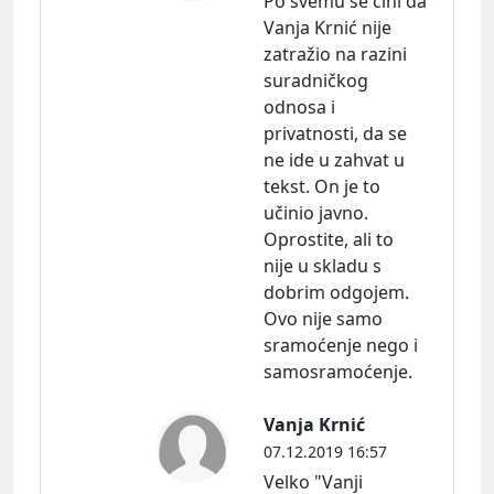
Po svemu se čini da
Vanja Krnić nije
zatražio na razini
suradničkog
odnosa i
privatnosti, da se
ne ide u zahvat u
tekst. On je to
učinio javno.
Oprostite, ali to
nije u skladu s
dobrim odgojem.
Ovo nije samo
sramoćenje nego i
samosramoćenje.
Vanja Krnić
07.12.2019 16:57
Velko "Vanji