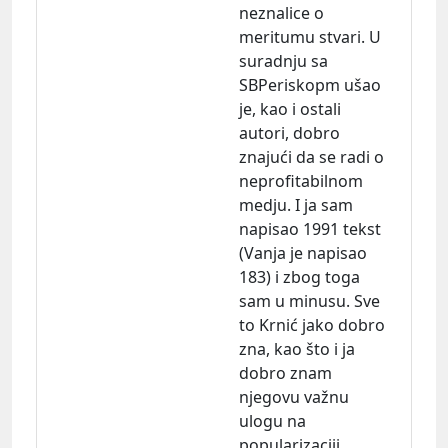
neznalice o
meritumu stvari. U
suradnju sa
SBPeriskopm ušao
je, kao i ostali
autori, dobro
znajući da se radi o
neprofitabilnom
medju. I ja sam
napisao 1991 tekst
(Vanja je napisao
183) i zbog toga
sam u minusu. Sve
to Krnić jako dobro
zna, kao što i ja
dobro znam
njegovu važnu
ulogu na
popularizaciji