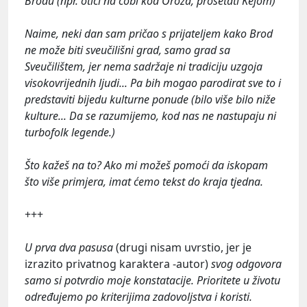
Brodu (npr. otići na čobi kod Oroza, prošetati Kejom)
Naime, neki dan sam pričao s prijateljem kako Brod
ne može biti sveučilišni grad, samo grad sa
Sveučilištem, jer nema sadržaje ni tradiciju uzgoja
visokovrijednih ljudi... Pa bih mogao parodirat sve to i
predstaviti bijedu kulturne ponude (bilo više bilo niže
kulture... Da se razumijemo, kod nas ne nastupaju ni
turbofolk legende.)
Što kažeš na to? Ako mi možeš pomoći da iskopam
što više primjera, imat ćemo tekst do kraja tjedna.
+++
U prva dva pasusa
(drugi nisam uvrstio, jer je
izrazito privatnog karaktera -autor)
svog odgovora
samo si potvrdio moje konstatacije. Prioritete u životu
određujemo po kriterijima zadovoljstva i koristi.