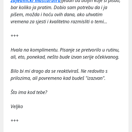
zajednički masturbira
)Jedan od boljih koje si pisao,
bar koliko ja pratim. Dobio sam potrebu da i ja
pišem, možda i hoću ovih dana, ako uhvatim
vremena za sjesti i kvalitetno razmisliti o temi...
+++
Hvala na komplimentu. Pisanje se pretvorilo u rutinu,
ali, eto, ponekad, nešto bude izvan serije očekivanog.
Bilo bi mi drago da se reaktiviraš. Ne redovito s
prilozima, ali povremeno kad budeš "izazvan".
Što ima kod tebe?
Veljko
+++