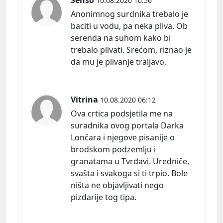
10.08.2020 10:56
Anonimnog surdnika trebalo je
baciti u vodu, pa neka pliva. Ob
serenda na suhom kako bi
trebalo plivati. Srećom, riznao je
da mu je plivanje traljavo,
Vitrina
10.08.2020 06:12
Ova crtica podsjetila me na
suradnika ovog portala Darka
Lončara i njegove pisanije o
brodskom podzemlju i
granatama u Tvrđavi. Uredniče,
svašta i svakoga si ti trpio. Bole
ništa ne objavljivati nego
pizdarije tog tipa.