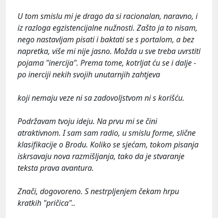
U tom smislu mi je drago da si racionalan, naravno, i
iz razloga egzistencijalne nužnosti. Zašto ja to nisam,
nego nastavljam pisati i baktati se s portalom, a bez
napretka, više mi nije jasno. Možda u sve treba uvrstiti
pojama "inercija". Prema tome, kotrljat ću se i dalje -
po inerciji nekih svojih unutarnjih zahtjeva
koji nemaju veze ni sa zadovoljstvom ni s korišću.
Podržavam tvoju ideju. Na prvu mi se čini
atraktivnom. I sam sam radio, u smislu forme, slične
klasifikacije o Brodu. Koliko se sjećam, tokom
pisanja
iskrsavaju nova razmišljanja, tako da je stvaranje
teksta prava avantura.
Znači, dogovoreno. S nestrpljenjem čekam hrpu
kratkih "pričica"..