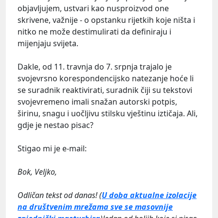
objavljujem, ustvari kao nusproizvod one
skrivene, važnije - o opstanku rijetkih koje ništa i
nitko ne može destimulirati da definiraju i
mijenjaju svijeta.
Dakle, od 11. travnja do 7. srpnja trajalo je
svojevrsno korespondencijsko natezanje hoće li
se suradnik reaktivirati, suradnik čiji su tekstovi
svojevremeno imali snažan autorski potpis,
širinu, snagu i uočljivu stilsku vještinu iztičaja. Ali,
gdje je nestao pisac?
Stigao mi je e-mail:
Bok, Veljko,
Odličan tekst od danas! (
U doba aktualne izolacije
na društvenim mrežama sve se masovnije