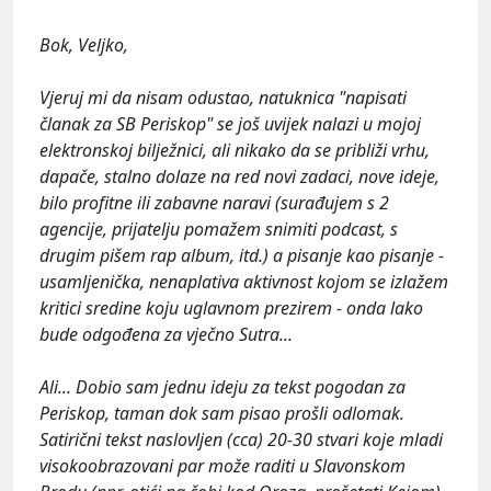
Bok, Veljko,
Vjeruj mi da nisam odustao, natuknica "napisati
članak za SB Periskop" se još uvijek nalazi u mojoj
elektronskoj bilježnici, ali nikako da se približi vrhu,
dapače, stalno dolaze na red novi zadaci, nove ideje,
bilo profitne ili zabavne naravi (surađujem s 2
agencije, prijatelju pomažem snimiti podcast, s
drugim pišem rap album, itd.) a pisanje kao pisanje -
usamljenička, nenaplativa aktivnost kojom se izlažem
kritici sredine koju uglavnom prezirem - onda lako
bude odgođena za vječno Sutra...
Ali... Dobio sam jednu ideju za tekst pogodan za
Periskop, taman dok sam pisao prošli odlomak.
Satirični tekst naslovljen (cca) 20-30 stvari koje mladi
visokoobrazovani par može raditi u Slavonskom