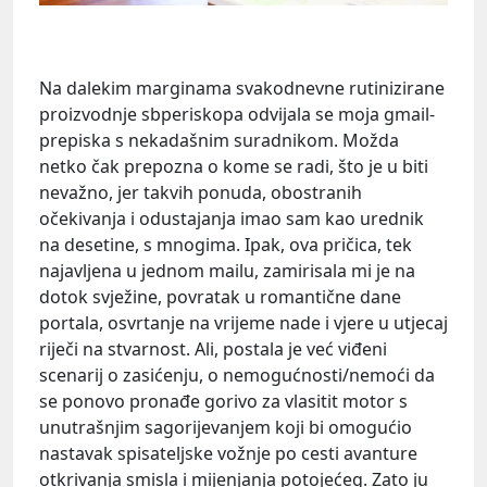
Na dalekim marginama svakodnevne rutinizirane
proizvodnje sbperiskopa odvijala se moja gmail-
prepiska s nekadašnim suradnikom. Možda
netko čak prepozna o kome se radi, što je u biti
nevažno, jer takvih ponuda, obostranih
očekivanja i odustajanja imao sam kao urednik
na desetine, s mnogima. Ipak, ova pričica, tek
najavljena u jednom mailu, zamirisala mi je na
dotok svježine, povratak u romantične dane
portala, osvrtanje na vrijeme nade i vjere u utjecaj
riječi na stvarnost. Ali, postala je već viđeni
scenarij o zasićenju, o nemogućnosti/nemoći da
se ponovo pronađe gorivo za vlasitit motor s
unutrašnjim sagorijevanjem koji bi omogućio
nastavak spisateljske vožnje po cesti avanture
otkrivanja smisla i mijenjanja potojećeg. Zato ju