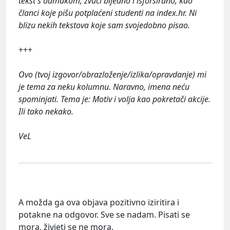
tekst s odmakom, zvuči bijedno i isforsirano, kao
članci koje pišu potplaćeni studenti na index.hr. Ni
blizu nekih tekstova koje sam svojedobno pisao.
+++
Ovo (tvoj izgovor/obrazloženje/izlika/opravdanje) mi
je tema za neku kolumnu. Naravno, imena neću
spominjati. Tema je: Motiv i volja kao pokretači akcije.
Ili tako nekako.
VeL
A možda ga ova objava pozitivno iziritira i
potakne na odgovor. Sve se nadam. Pisati se
mora, živjeti se ne mora.