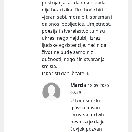
postojanja, ali da ona nikada
nije bez rizika. Tko hoće biti
vjeran sebi, mora biti spreman i
da snosi posljedice. Umjetnost,
poezija i stvaralaštvo tu nisu
ukras, nego najdublji izraz
ljudske egzistencije, način da
život ne bude samo niz
dužnosti, nego čin stvaranja
smisla.
Iskoristi dan, čitatelju!
Martin
12.09.2025
07:59
U tom smislu
glavna misao
Društva mrtvih
pesnika je da je
čovjek pozvan