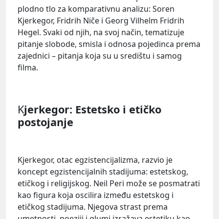
plodno tlo za komparativnu analizu: Soren
Kjerkegor, Fridrih Niče i Georg Vilhelm Fridrih
Hegel. Svaki od njih, na svoj način, tematizuje
pitanje slobode, smisla i odnosa pojedinca prema
zajednici – pitanja koja su u središtu i samog
filma.
K
jerkegor: Estetsko i etičko
postojanje
Kjerkegor, otac egzistencijalizma, razvio je
koncept egzistencijalnih stadijuma: estetskog,
etičkog i religijskog. Neil Peri može se posmatrati
kao figura koja oscilira između estetskog i
etičkog stadijuma. Njegova strast prema
umetnosti, poeziji i glumi izražava estetiku kao