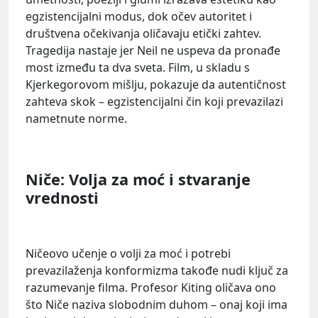
egzistencijalni modus, dok očev autoritet i
društvena očekivanja oličavaju etički zahtev.
Tragedija nastaje jer Neil ne uspeva da pronađe
most između ta dva sveta. Film, u skladu s
Kjerkegorovom mišlju, pokazuje da autentičnost
zahteva skok – egzistencijalni čin koji prevazilazi
nametnute norme.
Niče: Volja za moć i stvaranje
vrednosti
Ničeovo učenje o volji za moć i potrebi
prevazilaženja konformizma takođe nudi ključ za
razumevanje filma. Profesor Kiting oličava ono
što Niče naziva slobodnim duhom – onaj koji ima