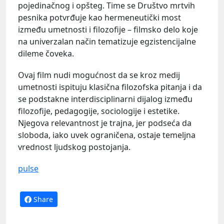
pojedinačnog i opšteg. Time se Društvo mrtvih
pesnika potvrđuje kao hermeneutički most
između umetnosti i filozofije – filmsko delo koje
na univerzalan način tematizuje egzistencijalne
dileme čoveka.
Ovaj film nudi mogućnost da se kroz medij
umetnosti ispituju klasična filozofska pitanja i da
se podstakne interdisciplinarni dijalog između
filozofije, pedagogije, sociologije i estetike.
Njegova relevantnost je trajna, jer podseća da
sloboda, iako uvek ograničena, ostaje temeljna
vrednost ljudskog postojanja.
pulse
Share