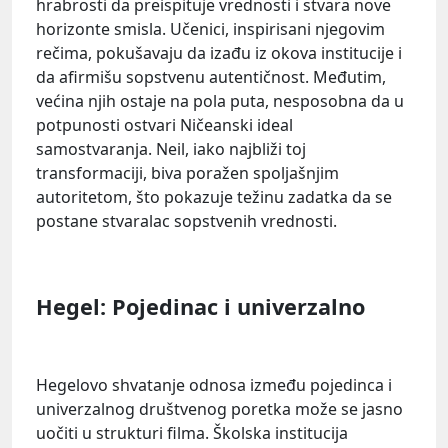
hrabrosti da preispituje vrednosti i stvara nove
horizonte smisla. Učenici, inspirisani njegovim
rečima, pokušavaju da izađu iz okova institucije i
da afirmišu sopstvenu autentičnost. Međutim,
većina njih ostaje na pola puta, nesposobna da u
potpunosti ostvari Ničeanski ideal
samostvaranja. Neil, iako najbliži toj
transformaciji, biva poražen spoljašnjim
autoritetom, što pokazuje težinu zadatka da se
postane stvaralac sopstvenih vrednosti.
Hegel: Pojedinac i univerzalno
Hegelovo shvatanje odnosa između pojedinca i
univerzalnog društvenog poretka može se jasno
uočiti u strukturi filma. Školska institucija