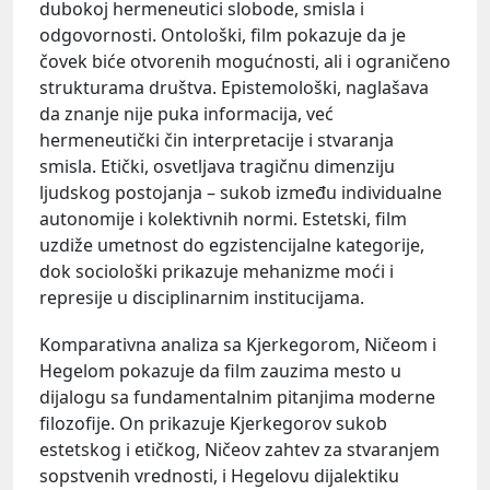
dubokoj hermeneutici slobode, smisla i
odgovornosti. Ontološki, film pokazuje da je
čovek biće otvorenih mogućnosti, ali i ograničeno
strukturama društva. Epistemološki, naglašava
da znanje nije puka informacija, već
hermeneutički čin interpretacije i stvaranja
smisla. Etički, osvetljava tragičnu dimenziju
ljudskog postojanja – sukob između individualne
autonomije i kolektivnih normi. Estetski, film
uzdiže umetnost do egzistencijalne kategorije,
dok sociološki prikazuje mehanizme moći i
represije u disciplinarnim institucijama.
Komparativna analiza sa Kjerkegorom, Ničeom i
Hegelom pokazuje da film zauzima mesto u
dijalogu sa fundamentalnim pitanjima moderne
filozofije. On prikazuje Kjerkegorov sukob
estetskog i etičkog, Ničeov zahtev za stvaranjem
sopstvenih vrednosti, i Hegelovu dijalektiku