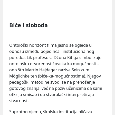
Biće i sloboda
Ontološki horizont filma jasno se ogleda u
odnosu između pojedinca i institucionalnog
poretka. Lik profesora Džona Kitiga simbolizuje
ontološku otvorenost čoveka ka mogućnosti –
ono što Martin Hajdeger naziva Sein zum
Möglichkeiten (biće-ka-mogućnostima). Njegov
pedagoški metod ne svodi se na prenošenje
gotovog znanja, već na poziv učenicima da sami
otkriju smisao i da stvaralački interpretiraju
stvarnost.
Suprotno njemu, školska institucija oličava