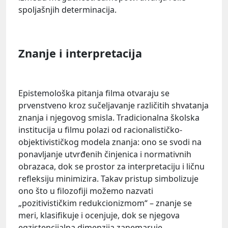
spoljašnjih determinacija.
Znanje i interpretacija
Epistemološka pitanja filma otvaraju se
prvenstveno kroz sučeljavanje različitih shvatanja
znanja i njegovog smisla. Tradicionalna školska
institucija u filmu polazi od racionalističko-
objektivističkog modela znanja: ono se svodi na
ponavljanje utvrđenih činjenica i normativnih
obrazaca, dok se prostor za interpretaciju i ličnu
refleksiju minimizira. Takav pristup simbolizuje
ono što u filozofiji možemo nazvati
„pozitivističkim redukcionizmom“ – znanje se
meri, klasifikuje i ocenjuje, dok se njegova
egzistencijalna dimenzija zanemaruje.