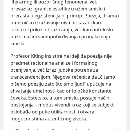
literarnog ili pozorišnog fenomena, već
prevazilazi granice estetike u užem smislu i
prerasta u egzistencijalni princip. Poezija, drama i
umetničko izražavanje nisu prikazani kao
luksuzni prilozi obrazovanju, već kao ontološki
nužni načini samopotvrđivanja i pronalaženja
smisla.
Profesor Kiting insistira na ideji da poezija nije
predmet racionalne analize i formalnog
ocenjivanja, već izraz ljudske potrebe za
transcendencijom. Njegova rečenica da „čitamo i
pišemo poeziju zato što smo ljudi“ upućuje na
shvatanje umetnosti kao ontološke konstante
čoveka. Estetsko, u tom smislu, postaje način
postojanja – modus vivendi kroz koji se subjekt
oslobađa od puke utilitarnosti i otvara
mogućnostima autentičnog života.