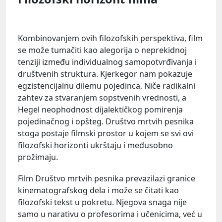
Kombinovanjem ovih filozofskih perspektiva, film
se može tumačiti kao alegorija o neprekidnoj
tenziji između individualnog samopotvrđivanja i
društvenih struktura. Kjerkegor nam pokazuje
egzistencijalnu dilemu pojedinca, Niče radikalni
zahtev za stvaranjem sopstvenih vrednosti, a
Hegel neophodnost dijalektičkog pomirenja
pojedinačnog i opšteg. Društvo mrtvih pesnika
stoga postaje filmski prostor u kojem se svi ovi
filozofski horizonti ukrštaju i međusobno
prožimaju.
Film Društvo mrtvih pesnika prevazilazi granice
kinematografskog dela i može se čitati kao
filozofski tekst u pokretu. Njegova snaga nije
samo u narativu o profesorima i učenicima, već u