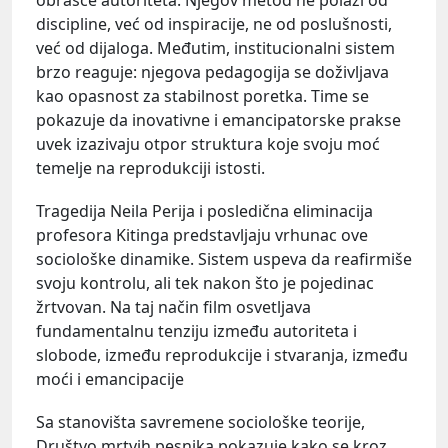
discipline, već od inspiracije, ne od poslušnosti,
već od dijaloga. Međutim, institucionalni sistem
brzo reaguje: njegova pedagogija se doživljava
kao opasnost za stabilnost poretka. Time se
pokazuje da inovativne i emancipatorske prakse
uvek izazivaju otpor struktura koje svoju moć
temelje na reprodukciji istosti.
Tragedija Neila Perija i posledična eliminacija
profesora Kitinga predstavljaju vrhunac ove
sociološke dinamike. Sistem uspeva da reafirmiše
svoju kontrolu, ali tek nakon što je pojedinac
žrtvovan. Na taj način film osvetljava
fundamentalnu tenziju između autoriteta i
slobode, između reprodukcije i stvaranja, između
moći i emancipacije
Sa stanovišta savremene sociološke teorije,
Društvo mrtvih pesnika pokazuje kako se kroz