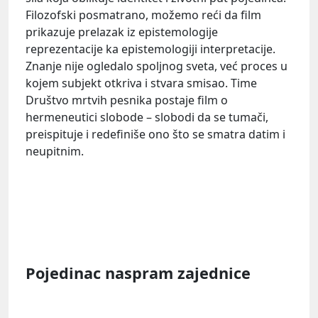
Filozofski posmatrano, možemo reći da film
prikazuje prelazak iz epistemologije
reprezentacije ka epistemologiji interpretacije.
Znanje nije ogledalo spoljnog sveta, već proces u
kojem subjekt otkriva i stvara smisao. Time
Društvo mrtvih pesnika postaje film o
hermeneutici slobode – slobodi da se tumači,
preispituje i redefiniše ono što se smatra datim i
neupitnim.
Pojedinac naspram zajednice