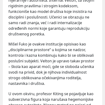
hijerarhije i autoriteta. Internat Velton, sa svojim
rigidnim pravilima i strogim kodeksom,
funkcioniše kao model društva koje insistira na
disciplini i poslušnosti. Učenici se obrazuju ne
samo radi znanja, već i radi internalizacije
određenih normi koje garantuju reprodukciju
društvenog poretka.
Mišel Fuko je ovakve institucije opisivao kao
„disciplinarne prostore“ u kojima se nadzor,
kontrola i kazna kombinuju kako bi se oblikovali
poslušni subjekti. Velton je upravo takav prostor
– škola kao aparat moći, gde se sloboda učenika
svodi na privid, dok je njihova individualnost
strogo oblikovana očekivanjima roditelja,
nastavnika i društva.
U ovom okviru, profesor Kiting se pojavljuje kao
subverzivna figura koja narušava hegemonijske
obrasce autoriteta. Njegov metod ne polazi od