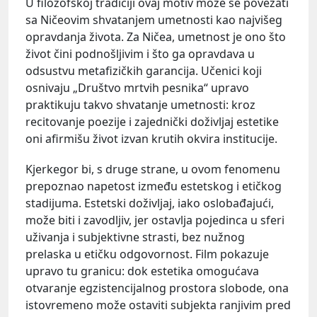
U filozofskoj tradiciji ovaj motiv može se povezati
sa Ničeovim shvatanjem umetnosti kao najvišeg
opravdanja života. Za Ničea, umetnost je ono što
život čini podnošljivim i što ga opravdava u
odsustvu metafizičkih garancija. Učenici koji
osnivaju „Društvo mrtvih pesnika“ upravo
praktikuju takvo shvatanje umetnosti: kroz
recitovanje poezije i zajednički doživljaj estetike
oni afirmišu život izvan krutih okvira institucije.
Kjerkegor bi, s druge strane, u ovom fenomenu
prepoznao napetost između estetskog i etičkog
stadijuma. Estetski doživljaj, iako oslobađajući,
može biti i zavodljiv, jer ostavlja pojedinca u sferi
uživanja i subjektivne strasti, bez nužnog
prelaska u etičku odgovornost. Film pokazuje
upravo tu granicu: dok estetika omogućava
otvaranje egzistencijalnog prostora slobode, ona
istovremeno može ostaviti subjekta ranjivim pred