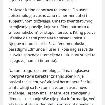
Profesor Kiting osporava taj model. On uvodi
epistemologiju zasnovanu na hermeneutici i
subjektivnom doživljaju. Umesto kvantitativnog
ocenjivanja poezije, koje se u filmu parodira u
„matematičkom“ pristupu literaturi, Kiting poziva
učenike da sami pronalaze smisao u tekstu.
Njegov metod se približava fenomenološkoj
paradigmi Edmunda Huserla, koja naglašava da
je svaka spoznaja utemeljena u iskustvu subjekta
i njegovoj nameri (intentio).
Na tom tragu, epistemologija filma naglašava
interpretativni karakter znanja: učenik nije
pasivni recipijent, već aktivni hermeneutičar koji
u interakciji sa tekstom i svetom stvara novo
značenje. Taj stav ima i snažnu egzistencijalnu
dimenziju – znanje više nije puka informacija, već
sila koja oblikuje identitet i životni put pojedinca.