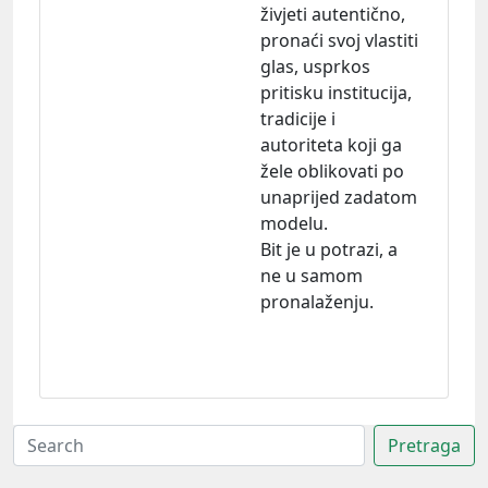
živjeti autentično,
pronaći svoj vlastiti
glas, usprkos
pritisku institucija,
tradicije i
autoriteta koji ga
žele oblikovati po
unaprijed zadatom
modelu.
Bit je u potrazi, a
ne u samom
pronalaženju.