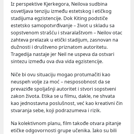
Iz perspektive Kjerkegora, Neilova sudbina
osvetljava tenziju između estetskog i etičkog
stadijuma egzistencije. Dok Kiting podstiče
estetsko samopotvrđivanje – život u skladu sa
sopstvenom strašću i stvaralaštvom – Neilov otac
zahteva prelazak u etički stadijum, zasnovan na
dužnosti i društveno priznatom autoritetu.
Tragedija nastaje jer Neil ne uspeva da ostvari
sintezu između ova dva vida egzistencije.
Niče bi ovu situaciju mogao protumačiti kao
neuspeh volje za moć – nesposobnost da se
prevaziđe spoljašnji autoritet i stvori sopstveni
zakon života. Etika se u filmu, dakle, ne shvata
kao jednostavna poslušnost, već kao kreativni čin
stvaranja sebe, koji podrazumeva i rizik.
Na kolektivnom planu, film takođe otvara pitanje
etičke odgovornosti grupe učenika. Iako su bili