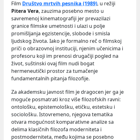
Film
Društvo mrtvih pesnika (1989)
, u režiji
Pitera Vera
, zauzima posebno mesto u
savremenoj kinematografiji jer prevazilazi
granice filmske umetnosti i ulazi u polje
promišljanja egzistencije, slobode i smisla
ljudskog života. Iako je formalno reč o filmskoj
priči o obrazovnoj instituciji, njenim učenicima i
profesoru koji im prenosi drugačiji pogled na
život, suštinski ovaj film nudi bogat
hermeneutički prostor za tumačenje
fundamentalnih pitanja filozofije.
Za akademsku javnost film je dragocen jer ga je
moguće posmatrati kroz više filozofskih ravni:
ontološku, epistemološku, etičku, estetsku i
sociološku. Istovremeno, njegova tematika
otvara mogućnost komparativne analize sa
delima klasičnih filozofa moderniteta i
postmoderniteta, među kojima se posebno