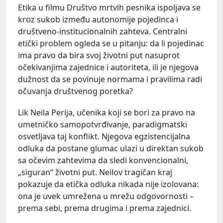
Etika u filmu Društvo mrtvih pesnika ispoljava se
kroz sukob između autonomije pojedinca i
društveno-institucionalnih zahteva. Centralni
etički problem ogleda se u pitanju: da li pojedinac
ima pravo da bira svoj životni put nasuprot
očekivanjima zajednice i autoriteta, ili je njegova
dužnost da se povinuje normama i pravilima radi
očuvanja društvenog poretka?
Lik Neila Perija, učenika koji se bori za pravo na
umetničko samopotvrđivanje, paradigmatski
osvetljava taj konflikt. Njegova egzistencijalna
odluka da postane glumac ulazi u direktan sukob
sa očevim zahtevima da sledi konvencionalni,
„siguran“ životni put. Neilov tragičan kraj
pokazuje da etička odluka nikada nije izolovana:
ona je uvek umrežena u mrežu odgovornosti –
prema sebi, prema drugima i prema zajednici.