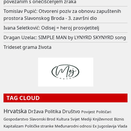
povezanim s onečišćenjem zraka
Tomislav Pupić: Otvoreni poziv za obnovu zapuštenih
prostora Slavonskog Broda - 3. završni dio
Ivana Seletković: Odisej = heroj prosvjetitelj
Dragan Uzelac: SIMPLE MAN by LYNYRD SKYNYRD song
Trideset grama života
TAG CLOUD
Hrvatska
Država
Politika
Društvo
Povijest
Političari
Gospodarstvo
Slavonski Brod
Kultura
Svijet
Mediji
Književnost
Biznis
Kapitalizam
Političke stranke
Međunarodni odnosi
Ex Jugoslavija
Vlada