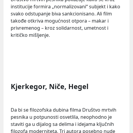
institucije formira „normalizovani“ subjekt i kako
svako odstupanje biva sankcionisano. Ali film
takođe otkriva mogućnost otpora – makar i
privremenog – kroz solidarnost, umetnost i
kritičko mišljenje.
Kjerkegor, Niče, Hegel
Da bi se filozofska dubina filma Društvo mrtvih
pesnika u potpunosti osvetlila, neophodno je
staviti ga u dijalog sa delima i idejama ključnih
filozofa moderniteta. Tri autora posebno nude