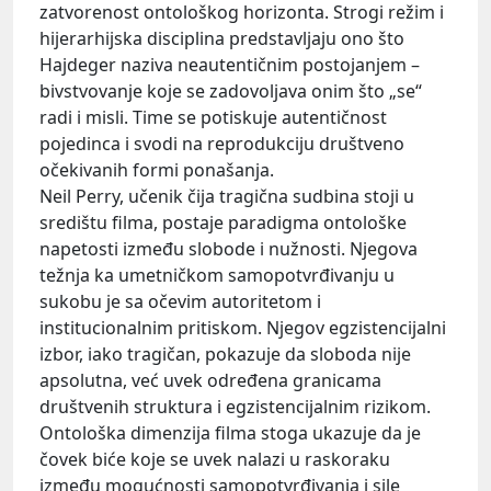
zatvorenost ontološkog horizonta. Strogi režim i
hijerarhijska disciplina predstavljaju ono što
Hajdeger naziva neautentičnim postojanjem –
bivstvovanje koje se zadovoljava onim što „se“
radi i misli. Time se potiskuje autentičnost
pojedinca i svodi na reprodukciju društveno
očekivanih formi ponašanja.
Neil Perry, učenik čija tragična sudbina stoji u
središtu filma, postaje paradigma ontološke
napetosti između slobode i nužnosti. Njegova
težnja ka umetničkom samopotvrđivanju u
sukobu je sa očevim autoritetom i
institucionalnim pritiskom. Njegov egzistencijalni
izbor, iako tragičan, pokazuje da sloboda nije
apsolutna, već uvek određena granicama
društvenih struktura i egzistencijalnim rizikom.
Ontološka dimenzija filma stoga ukazuje da je
čovek biće koje se uvek nalazi u raskoraku
između mogućnosti samopotvrđivanja i sile