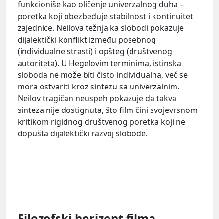
funkcioniše kao oličenje univerzalnog duha –
poretka koji obezbeđuje stabilnost i kontinuitet
zajednice. Neilova težnja ka slobodi pokazuje
dijalektički konflikt između posebnog
(individualne strasti) i opšteg (društvenog
autoriteta). U Hegelovim terminima, istinska
sloboda ne može biti čisto individualna, već se
mora ostvariti kroz sintezu sa univerzalnim.
Neilov tragičan neuspeh pokazuje da takva
sinteza nije dostignuta, što film čini svojevrsnom
kritikom rigidnog društvenog poretka koji ne
dopušta dijalektički razvoj slobode.
Filozofski horizont filma