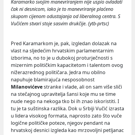
Karamarko svojim manevriranjem nije uspio ovladati
čak ni desnicom, iako je to manevriranje plaćeno
skupom cijenom odustajanja od liberalnog centra. S
Vučićem stvari stoje sasvim drukčije. (ytb-prtsc)
Pred Karamarkom je, pak, izgledan dolazak na
vlast na sljedećim hrvatskim parlamentarnim
izborima, no to je u dubokoj proturječnosti s
mizernim političkim kapacitetom i talentom ovog
nižerazrednog političara. Jedra mu obilno
napuhuje blamirajuća nesposobnost
Milanovićeve
stranke i vlade, ali on sam više sliči
na stečajnog upravitelja šansi koje mu se time
nude nego na nekoga tko bi ih znao iskoristiti. I
tu je ta suštinska razlika. Dok u Srbiji Vučić izrasta
u lidera visokog formata, naprosto zato što vuče
logične političke poteze, njegov pendant na
hrvatskoj desnici izgleda kao mrzovoljni petljanac