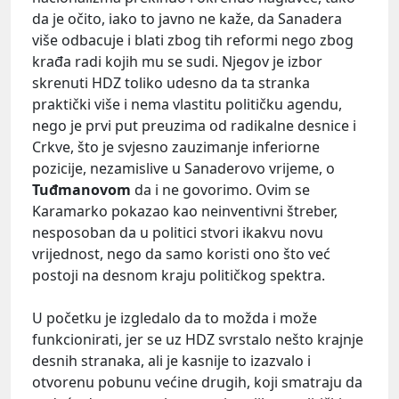
da je očito, iako to javno ne kaže, da Sanadera
više odbacuje i blati zbog tih reformi nego zbog
krađa radi kojih mu se sudi. Njegov je izbor
skrenuti HDZ toliko udesno da ta stranka
praktički više i nema vlastitu političku agendu,
nego je prvi put preuzima od radikalne desnice i
Crkve, što je svjesno zauzimanje inferiorne
pozicije, nezamislive u Sanaderovo vrijeme, o
Tuđmanovom
da i ne govorimo. Ovim se
Karamarko pokazao kao neinventivni štreber,
nesposoban da u politici stvori ikakvu novu
vrijednost, nego da samo koristi ono što već
postoji na desnom kraju političkog spektra.
U početku je izgledalo da to možda i može
funkcionirati, jer se uz HDZ svrstalo nešto krajnje
desnih stranaka, ali je kasnije to izazvalo i
otvorenu pobunu većine drugih, koji smatraju da