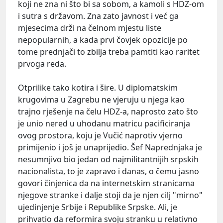
koji ne zna ni što bi sa sobom, a kamoli s HDZ-om
i sutra s državom. Zna zato javnost i već ga
mjesecima drži na čelnom mjestu liste
nepopularnih, a kada prvi čovjek opozicije po
tome prednjači to zbilja treba pamtiti kao raritet
prvoga reda.
Otprilike tako kotira i šire. U diplomatskim
krugovima u Zagrebu ne vjeruju u njega kao
trajno rješenje na čelu HDZ-a, naprosto zato što
je unio nered u uhodanu matricu pacificiranja
ovog prostora, koju je Vučić naprotiv vjerno
primijenio i još je unaprijedio. Šef Naprednjaka je
nesumnjivo bio jedan od najmilitantnijih srpskih
nacionalista, to je zapravo i danas, o čemu jasno
govori činjenica da na internetskim stranicama
njegove stranke i dalje stoji da je njen cilj "mirno"
ujedinjenje Srbije i Republike Srpske. Ali, je
prihvatio da reformira svoju stranku u relativno