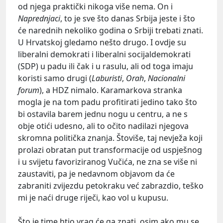
od njega praktički nikoga više nema. On i
Naprednjaci
, to je sve što danas Srbija jeste i što
će narednih nekoliko godina o Srbiji trebati znati.
U Hrvatskoj gledamo nešto drugo. I ovdje su
liberalni demokrati i liberalni socijaldemokrati
(SDP) u padu ili čak i u rasulu, ali od toga imaju
koristi samo drugi (
Laburisti
,
Orah
,
Nacionalni
forum
), a HDZ nimalo. Karamarkova stranka
mogla je na tom padu profitirati jedino tako što
bi ostavila barem jednu nogu u centru, a ne s
obje otići udesno, ali to očito nadilazi njegova
skromna politička znanja. Štoviše, taj nevježa koji
prolazi obratan put transformacije od uspješnog
i u svijetu favoriziranog Vučića, ne zna se više ni
zaustaviti, pa je nedavnom objavom da će
zabraniti zvijezdu petokraku već zabrazdio, teško
mi je naći druge riječi, kao vol u kupusu.
Što je time htio vrag će ga znati, osim ako mu se