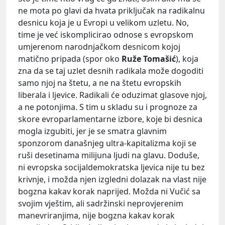
ne mota po glavi da hvata priključak na radikalnu
desnicu koja je u Evropi u velikom uzletu. No,
time je već iskomplicirao odnose s evropskom
umjerenom narodnjačkom desnicom kojoj
matično pripada (spor oko
Ruže Tomašić
), koja
zna da se taj uzlet desnih radikala može dogoditi
samo njoj na štetu, a ne na štetu evropskih
liberala i ljevice. Radikali će oduzimat glasove njoj,
a ne potonjima. S tim u skladu su i prognoze za
skore evroparlamentarne izbore, koje bi desnica
mogla izgubiti, jer je se smatra glavnim
sponzorom današnjeg ultra-kapitalizma koji se
ruši desetinama milijuna ljudi na glavu. Doduše,
ni evropska socijaldemokratska ljevica nije tu bez
krivnje, i možda njen izgledni dolazak na vlast nije
bogzna kakav korak naprijed. Možda ni Vučić sa
svojim vještim, ali sadržinski neprovjerenim
manevriranjima, nije bogzna kakav korak