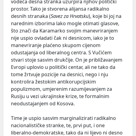
vodeća desna stranka uzurpira njihov politički
prostor. Tako je stvorena alijansa radikalno
desnih stranaka (
Savez za Hrvatsku
), koje bi joj na
narednim izborima lako mogle otimati glasove,
što znači da Karamarko svojim manevriranjem
nije uspio ovladati čak ni desnicom, iako je to
manevriranje plaćeno skupom cijenom
odustajanja od liberalnog centra. S Vučićem
stvari stoje sasvim drukčije. On je približavanjem
Evropi uplovio u politički centar, ali ne tako da
tome žrtvuje pozicije na desnici, nego i nju
kontrolira žestokim antikorupcijskim
populizmom, umjerenim razumijevanjem za
Rusiju u vezi ukrajinske krize, te formalnim
neodustajanjem od Kosova.
Time je uspio sasvim marginalizirati radikalno
nacionalističke stranke, te, prvi put, i one
liberalno-demokratske, tako da ni lijevo ni desno