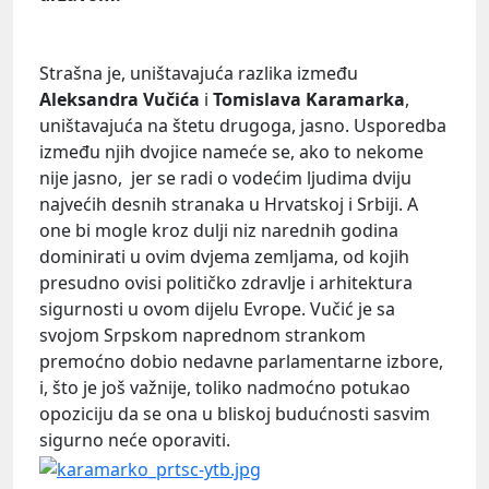
Strašna je, uništavajuća razlika između
Aleksandra Vučića
i
Tomislava
Karamarka
,
uništavajuća na štetu drugoga, jasno. Usporedba
između njih dvojice nameće se, ako to nekome
nije jasno, jer se radi o vodećim ljudima dviju
najvećih desnih stranaka u Hrvatskoj i Srbiji. A
one bi mogle kroz dulji niz narednih godina
dominirati u ovim dvjema zemljama, od kojih
presudno ovisi političko zdravlje i arhitektura
sigurnosti u ovom dijelu Evrope. Vučić je sa
svojom Srpskom naprednom strankom
premoćno dobio nedavne parlamentarne izbore,
i, što je još važnije, toliko nadmoćno potukao
opoziciju da se ona u bliskoj budućnosti sasvim
sigurno neće oporaviti.