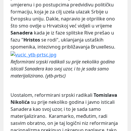
umjerenu i po postupcima predvidivu političku
formaciju, koja je za cilj uzela ulazak Srbije u
Evropsku uniju. Dakle, napravio je otprilike ono
što smo ovdje u Hrvatskoj već vidjeli u vrijeme
Sanadera
kada je iz faze splitske Rive prešao u
fazu "
Hristos
se rodi", uklanjanja ustaških
spomenika, intezivnog približavanja Bruxellesu.
Reformirani srpski radikali su prije nekoliko godina
isticali Sanadera kao svoj uzor, i to je sada samo
materijalizirano. (ytb-prtsc)
Uostalom, reformirani srpski radikali
Tomislava
Nikolića
su prije nekoliko godina i javno isticali
Sanadera kao svoj uzor, i to je sada samo
materijalizirano. Karamarko, međutim, radi
sasvim obratno, on je taj logični niz reformiranja
nacionalizma prekinuo i okrenuo naglavce, tako