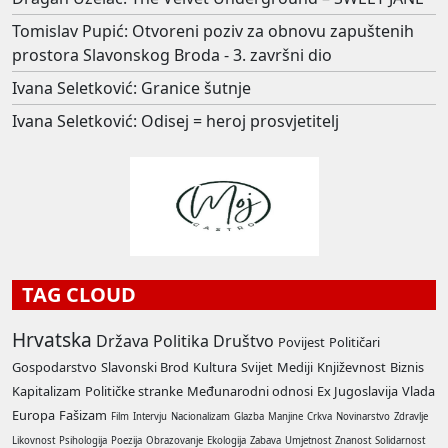
Tomislav Pupić: Otvoreni poziv za obnovu zapuštenih
prostora Slavonskog Broda - 3. završni dio
Ivana Seletković: Granice šutnje
Ivana Seletković: Odisej = heroj prosvjetitelj
TAG CLOUD
Hrvatska
Država
Politika
Društvo
Povijest
Političari
Gospodarstvo
Slavonski Brod
Kultura
Svijet
Mediji
Književnost
Biznis
Kapitalizam
Političke stranke
Međunarodni odnosi
Ex Jugoslavija
Vlada
Europa
Fašizam
Film
Intervju
Nacionalizam
Glazba
Manjine
Crkva
Novinarstvo
Zdravlje
Likovnost
Psihologija
Poezija
Obrazovanje
Ekologija
Zabava
Umjetnost
Znanost
Solidarnost