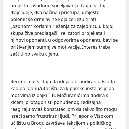
umjesto rasudnog sučeljavanja dvaju tvrdnji,
dvije ideje, dva načina i pristupa, umjesto
polemičke grmljavine koja će rezultirati
„ozonom“ korisnih rješenja za zajednicu u kojoj
skupa žive predlagači i relizatori projekata i
njihovi oponenti, u odgovorima oponentu bavi se
prišivanjem sumnjive motivacije. Interes treba
zaštiti po svaku cijenu.
Recimo, na tvrdnju da ideja o brandiranju Broda
kao poligonu/utočištu za kiparske instalacije po
motivima iz bajki I. B. Mažuranić ima dodira s
kičem, protagonisti ponuđenog redizajna
reagiraju ovlaš konstatacijom da takvo što mogu
izreći samo frustrirani ljudi. Prijepor o Visokom
učilištu u Brodu završava lekcijom s političkog