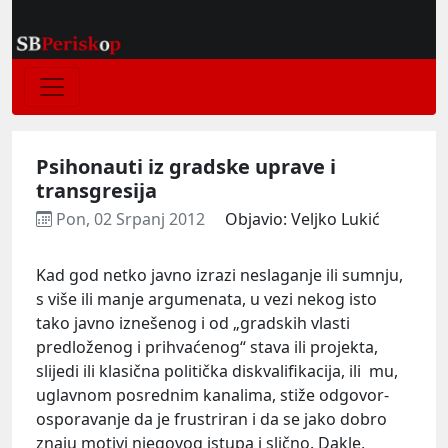
Psihonauti iz gradske uprave i
transgresija
Pon, 02 Srpanj 2012
Objavio: Veljko Lukić
Kad god netko javno izrazi neslaganje ili sumnju,
s više ili manje argumenata, u vezi nekog isto
tako javno iznešenog i od „gradskih vlasti
predloženog i prihvaćenog“ stava ili projekta,
slijedi ili klasična politička diskvalifikacija, ili mu,
uglavnom posrednim kanalima, stiže odgovor-
osporavanje da je frustriran i da se jako dobro
znaju motivi njegovog istupa i slično. Dakle,