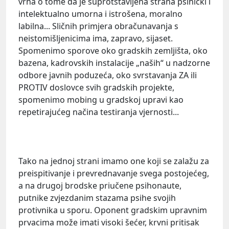
vrha o tome da je suprotstavljena strana psihički i
intelektualno umorna i istrošena, moralno
labilna... Sličnih primjera obračunavanja s
neistomišljenicima ima, zapravo, sijaset.
Spomenimo sporove oko gradskih zemljišta, oko
bazena, kadrovskih instalacije „naših“ u nadzorne
odbore javnih poduzeća, oko svrstavanja ZA ili
PROTIV doslovce svih gradskih projekte,
spomenimo mobing u gradskoj upravi kao
repetirajućeg načina testiranja vjernosti...
Tako na jednoj strani imamo one koji se zalažu za
preispitivanje i prevrednavanje svega postojećeg,
a na drugoj brodske priučene psihonaute,
putnike zvjezdanim stazama psihe svojih
protivnika u sporu. Oponent gradskim upravnim
prvacima može imati visoki šećer, krvni pritisak