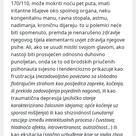
170/110, može mokriti noću pet puta, imati
iritantne lišajeve oko spolnog organa, neku
kongenitalnu manu, ravna stopala, astmu,
nadimanja, kroničnu dijareju- to u polemici neće
biti spomenuto, premda je nenarušeno zdravlje
njegovog tijela elementarni uvjet zdravlja njegove
psihe. Ali, ako se usudi misliti svojom glavom, ako
nastoji biti prosvjećen odnosno duhovno
punoljetan, onda se to od brodskih priučenih
psihonauta svjesno i tendenciozno prikazuje kao
frustracija (
nezadovoljstvo povezano sa slobodno
flotirajućim strahom kao posljedica zapreke, kočenja,
ili prekida zadovoljenja pojedinih nagona
), ili kao
traumatična depresija (
psihičko stanje
karakterizirano žalosnim idejama; opće kočenje uz
sporost mišljenja
) ili kao shizoidnost (
unutarnji
rascijep između intelektualnih procesa i čuvstava;
hladnoća afekta, introvertiranost, autističnost...
) ili
kao eksitacija (
snažno uzbuđenje koje se javlja zbog