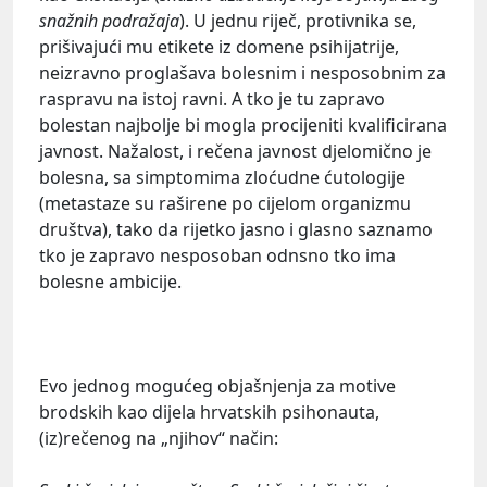
snažnih podražaja
). U jednu riječ, protivnika se,
prišivajući mu etikete iz domene psihijatrije,
neizravno proglašava bolesnim i nesposobnim za
raspravu na istoj ravni. A tko je tu zapravo
bolestan najbolje bi mogla procijeniti kvalificirana
javnost. Nažalost, i rečena javnost djelomično je
bolesna, sa simptomima zloćudne ćutologije
(metastaze su raširene po cijelom organizmu
društva), tako da rijetko jasno i glasno saznamo
tko je zapravo nesposoban odnsno tko ima
bolesne ambicije.
Evo jednog mogućeg objašnjenja za motive
brodskih kao dijela hrvatskih psihonauta,
(iz)rečenog na „njihov“ način: