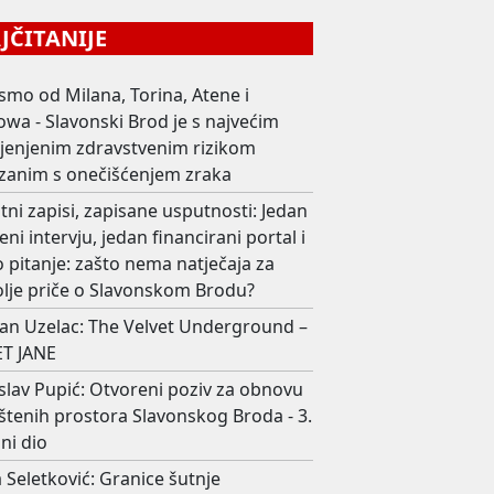
ČITANIJE
smo od Milana, Torina, Atene i
wa - Slavonski Brod je s najvećim
ijenjenim zdravstvenim rizikom
zanim s onečišćenjem zraka
ni zapisi, zapisane usputnosti: Jedan
eni intervju, jedan financirani portal i
 pitanje: zašto nema natječaja za
olje priče o Slavonskom Brodu?
an Uzelac: The Velvet Underground –
T JANE
slav Pupić: Otvoreni poziv za obnovu
štenih prostora Slavonskog Broda - 3.
ni dio
 Seletković: Granice šutnje