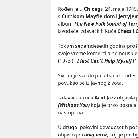
Rođen je u
Chicagu
24. maja 1945.
s
Curtisom Mayfieldom
i
Jerryje
album
The New Folk Sound of Terr
izvođače izdavačkih kuća
Chess i 
Tokom sedamdesetih godina prošlog
svoje vreme komercijalno neuspj
(1973.) i
I Just Can't Help Myself
(1
Svirao je sve do početka osamdese
povukao se iz javnog života.
Izdavačka kuća
Acid Jazz
objavila
(Without You)
koja je brzo postala v
nastupima.
U drugoj polovini devedesetih poč
objavio je
Timepeace
, koji je post