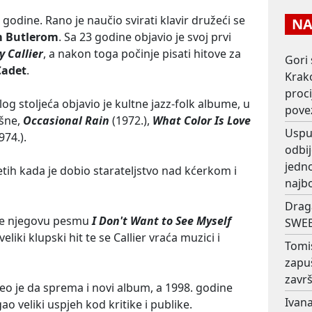
 godine. Rano je naučio svirati klavir družeći se
NAJ
m Butlerom
. Sa 23 godine objavio je svoj prvi
y Callier
, a nakon toga počinje pisati hitove za
Gori 
Cadet
.
Krako
proc
 stoljeća objavio je kultne jazz-folk albume, u
pove
ešne,
Occasional Rain
(1972.),
What Color Is Love
Usput
974.).
odbij
jedno
tih kada je dobio starateljstvo nad kćerkom i
najb
Drag
 je njegovu pesmu
I Don't Want to See Myself
SWEE
eliki klupski hit te se Callier vraća muzici i
Tomi
zapu
završ
eo je da sprema i novi album, a 1998. godine
Ivana
igao veliki uspjeh kod kritike i publike.