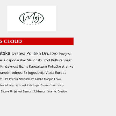
G CLOUD
atska
Država
Politika
Društvo
Povijest
ari
Gospodarstvo
Slavonski Brod
Kultura
Svijet
Književnost
Biznis
Kapitalizam
Političke stranke
arodni odnosi
Ex Jugoslavija
Vlada
Europa
am
Film
Intervju
Nacionalizam
Glazba
Manjine
Crkva
stvo
Zdravlje
Likovnost
Psihologija
Poezija
Obrazovanje
a
Zabava
Umjetnost
Znanost
Solidarnost
Internet
Drustvo