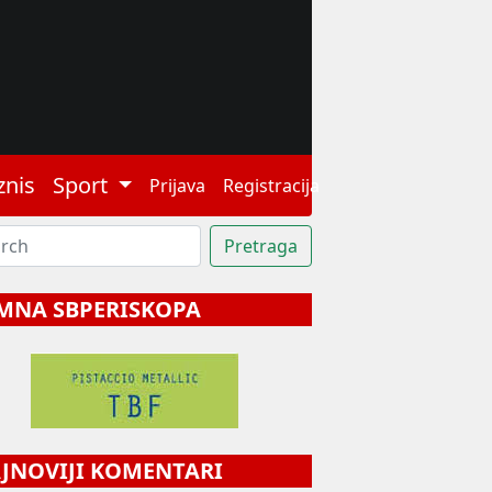
znis
Sport
Prijava
Registracija
MNA SBPERISKOPA
NOVIJI KOMENTARI