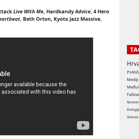
ttack
Live With Me
, Hardkandy
Advice
, 4 Hero
eartbeat
, Beth Orton, Kyoto Jazz Massive,
TA
Hrv
Politič
Mediji
Međun
Fašiz
Novinar
Ekologij
Sloboda