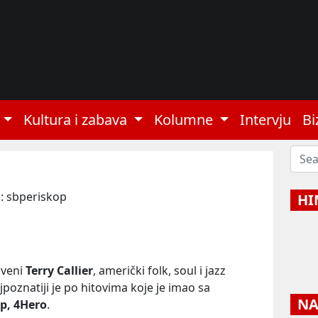
Kultura i zabava
Kolumne
Intervju
Bi
: sbperiskop
HI
uveni
Terry Callier
, američki folk, soul i jazz
ajpoznatiji je po hitovima koje je imao sa
NAJ
p, 4Hero
.