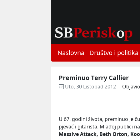
Naslovna
Društvo i politika
Preminuo Terry Callier
Uto, 30 Listopad 2012
Objavio
U 67. godini života, preminuo je č
pjevač i gitarista. Mlađoj publici n
Massive Attack, Beth Orton, Koo