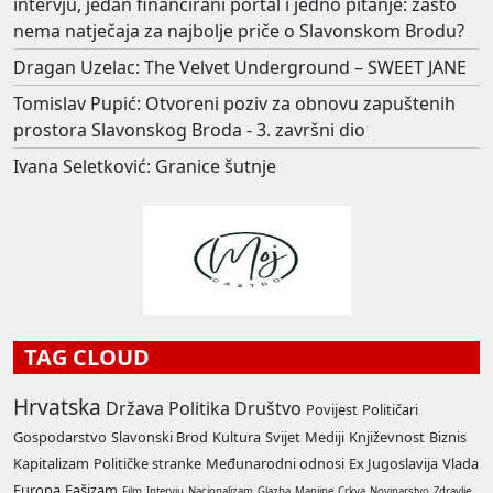
intervju, jedan financirani portal i jedno pitanje: zašto
nema natječaja za najbolje priče o Slavonskom Brodu?
Dragan Uzelac: The Velvet Underground – SWEET JANE
Tomislav Pupić: Otvoreni poziv za obnovu zapuštenih
prostora Slavonskog Broda - 3. završni dio
Ivana Seletković: Granice šutnje
TAG CLOUD
Hrvatska
Država
Politika
Društvo
Povijest
Političari
Gospodarstvo
Slavonski Brod
Kultura
Svijet
Mediji
Književnost
Biznis
Kapitalizam
Političke stranke
Međunarodni odnosi
Ex Jugoslavija
Vlada
Europa
Fašizam
Film
Intervju
Nacionalizam
Glazba
Manjine
Crkva
Novinarstvo
Zdravlje