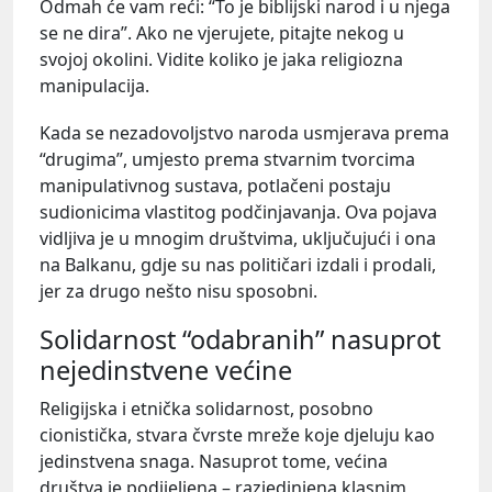
Odmah će vam reći: “To je biblijski narod i u njega
se ne dira”. Ako ne vjerujete, pitajte nekog u
svojoj okolini. Vidite koliko je jaka religiozna
manipulacija.
Kada se nezadovoljstvo naroda usmjerava prema
“drugima”, umjesto prema stvarnim tvorcima
manipulativnog sustava, potlačeni postaju
sudionicima vlastitog podčinjavanja. Ova pojava
vidljiva je u mnogim društvima, uključujući i ona
na Balkanu, gdje su nas političari izdali i prodali,
jer za drugo nešto nisu sposobni.
Solidarnost “odabranih” nasuprot
nejedinstvene većine
Religijska i etnička solidarnost, posobno
cionistička, stvara čvrste mreže koje djeluju kao
jedinstvena snaga. Nasuprot tome, većina
društva je podijeljena – razjedinjena klasnim