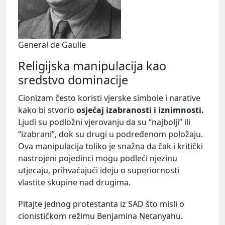
General de Gaulle
Religijska manipulacija kao
sredstvo dominacije
Cionizam često koristi vjerske simbole i narative
kako bi stvorio
osjećaj izabranosti i iznimnosti.
Ljudi su podložni vjerovanju da su “najbolji” ili
“izabrani”, dok su drugi u podređenom položaju.
Ova manipulacija toliko je snažna da čak i kritički
nastrojeni pojedinci mogu podleći njezinu
utjecaju, prihvaćajući ideju o superiornosti
vlastite skupine nad drugima.
Pitajte jednog protestanta iz SAD što misli o
cionističkom režimu Benjamina Netanyahu.