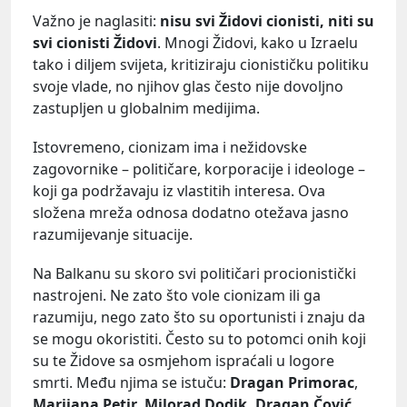
Važno je naglasiti:
nisu svi Židovi cionisti, niti su
svi cionisti Židovi
. Mnogi Židovi, kako u Izraelu
tako i diljem svijeta, kritiziraju cionističku politiku
svoje vlade, no njihov glas često nije dovoljno
zastupljen u globalnim medijima.
Istovremeno, cionizam ima i nežidovske
zagovornike – političare, korporacije i ideologe –
koji ga podržavaju iz vlastitih interesa. Ova
složena mreža odnosa dodatno otežava jasno
razumijevanje situacije.
Na Balkanu su skoro svi političari procionistički
nastrojeni. Ne zato što vole cionizam ili ga
razumiju, nego zato što su oportunisti i znaju da
se mogu okoristiti. Često su to potomci onih koji
su te Židove sa osmjehom ispraćali u logore
smrti. Među njima se istuču:
Dragan Primorac
,
Marijana Petir
,
Milorad Dodik,
Dragan Čović
…