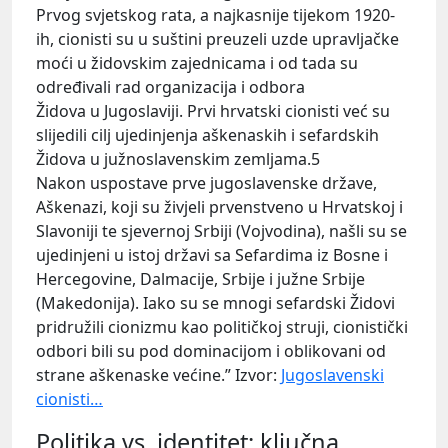
Prvog svjetskog rata, a najkasnije tijekom 1920-
ih, cionisti su u suštini preuzeli uzde upravljačke
moći u židovskim zajednicama i od tada su
određivali rad organizacija i odbora
Židova u Jugoslaviji. Prvi hrvatski cionisti već su
slijedili cilj ujedinjenja aškenaskih i sefardskih
Židova u južnoslavenskim zemljama.5
Nakon uspostave prve jugoslavenske države,
Aškenazi, koji su živjeli prvenstveno u Hrvatskoj i
Slavoniji te sjevernoj Srbiji (Vojvodina), našli su se
ujedinjeni u istoj državi sa Sefardima iz Bosne i
Hercegovine, Dalmacije, Srbije i južne Srbije
(Makedonija). Iako su se mnogi sefardski Židovi
pridružili cionizmu kao političkoj struji, cionistički
odbori bili su pod dominacijom i oblikovani od
strane aškenaske većine.” Izvor:
Jugoslavenski
cionisti…
Politika vs. identitet: ključna