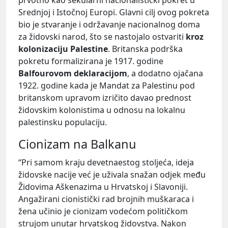
Srednjoj i Istočnoj Europi. Glavni cilj ovog pokreta
bio je stvaranje i održavanje nacionalnog doma
za židovski narod, što se nastojalo ostvariti
kroz
kolonizaciju Palestine
. Britanska podrška
pokretu formalizirana je 1917. godine
Balfourovom deklaracijom
, a dodatno ojačana
1922. godine kada je Mandat za Palestinu pod
britanskom upravom izričito davao prednost
židovskim kolonistima u odnosu na lokalnu
palestinsku populaciju.
Cionizam na Balkanu
“Pri samom kraju devetnaestog stoljeća, ideja
židovske nacije već je uživala snažan odjek među
Židovima Aškenazima u Hrvatskoj i Slavoniji.
Angažirani cionistički rad brojnih muškaraca i
žena učinio je cionizam vodećom političkom
strujom unutar hrvatskog židovstva. Nakon