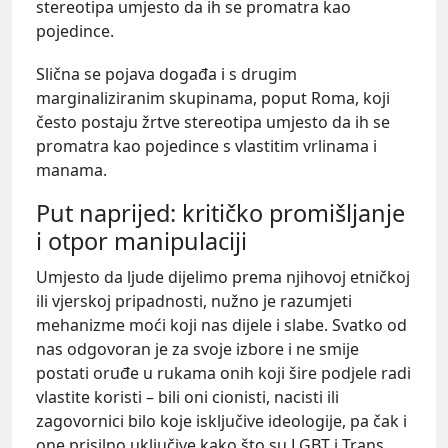
stereotipa umjesto da ih se promatra kao
pojedince.
Slična se pojava događa i s drugim
marginaliziranim skupinama, poput Roma, koji
često postaju žrtve stereotipa umjesto da ih se
promatra kao pojedince s vlastitim vrlinama i
manama.
Put naprijed: kritičko promišljanje
i otpor manipulaciji
Umjesto da ljude dijelimo prema njihovoj etničkoj
ili vjerskoj pripadnosti, nužno je razumjeti
mehanizme moći koji nas dijele i slabe. Svatko od
nas odgovoran je za svoje izbore i ne smije
postati oruđe u rukama onih koji šire podjele radi
vlastite koristi – bili oni cionisti, nacisti ili
zagovornici bilo koje isključive ideologije, pa čak i
one prisilno uključive kako što su LGBT i Trans.