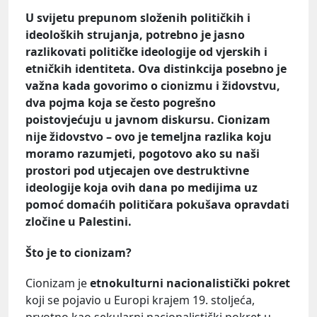
U svijetu prepunom složenih političkih i
ideoloških strujanja, potrebno je jasno
razlikovati političke ideologije od vjerskih i
etničkih identiteta. Ova distinkcija posebno je
važna kada govorimo o cionizmu i židovstvu,
dva pojma koja se često pogrešno
poistovjećuju u javnom diskursu. Cionizam
nije židovstvo – ovo je temeljna razlika koju
moramo razumjeti, pogotovo ako su naši
prostori pod utjecajen ove destruktivne
ideologije koja ovih dana po medijima uz
pomoć domaćih političara pokušava opravdati
zločine u Palestini.
Što je to cionizam?
Cionizam je
etnokulturni nacionalistički pokret
koji se pojavio u Europi krajem 19. stoljeća,
prvotno kao sekularni nacionalistički pokret u