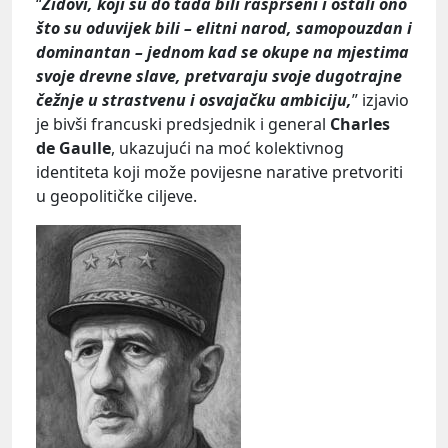
“
Židovi, koji su do tada bili raspršeni i ostali ono
što su oduvijek bili – elitni narod, samopouzdan i
dominantan – jednom kad se okupe na mjestima
svoje drevne slave, pretvaraju svoje dugotrajne
čežnje u strastvenu i osvajačku ambiciju,
” izjavio
je bivši francuski predsjednik i general
Charles
de Gaulle
, ukazujući na moć kolektivnog
identiteta koji može povijesne narative pretvoriti
u geopolitičke ciljeve.