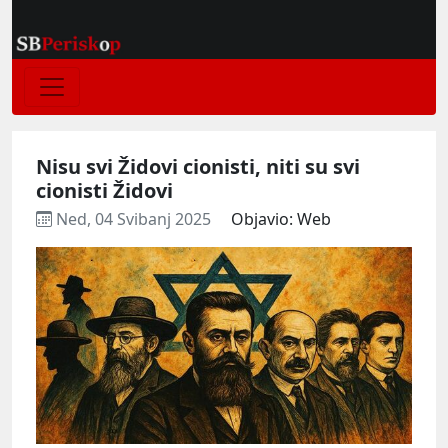
Nisu svi Židovi cionisti, niti su svi
cionisti Židovi
Ned, 04 Svibanj 2025
Objavio: Web