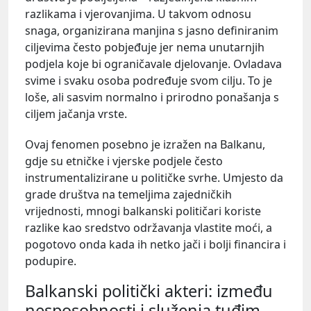
razlikama i vjerovanjima. U takvom odnosu
snaga, organizirana manjina s jasno definiranim
ciljevima često pobjeđuje jer nema unutarnjih
podjela koje bi ograničavale djelovanje. Ovladava
svime i svaku osoba podređuje svom cilju. To je
loše, ali sasvim normalno i prirodno ponašanja s
ciljem jačanja vrste.
Ovaj fenomen posebno je izražen na Balkanu,
gdje su etničke i vjerske podjele često
instrumentalizirane u političke svrhe. Umjesto da
grade društva na temeljima zajedničkih
vrijednosti, mnogi balkanski političari koriste
razlike kao sredstvo održavanja vlastite moći, a
pogotovo onda kada ih netko jači i bolji financira i
podupire.
Balkanski politički akteri: između
nesposobnosti i služenja tuđim