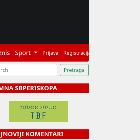
znis
Sport
Prijava
Registracija
MNA SBPERISKOPA
NOVIJI KOMENTARI