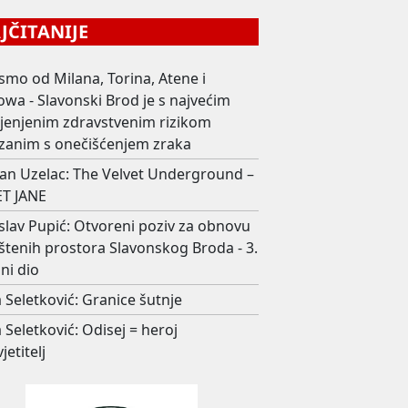
ČITANIJE
smo od Milana, Torina, Atene i
wa - Slavonski Brod je s najvećim
ijenjenim zdravstvenim rizikom
zanim s onečišćenjem zraka
an Uzelac: The Velvet Underground –
T JANE
slav Pupić: Otvoreni poziv za obnovu
štenih prostora Slavonskog Broda - 3.
ni dio
 Seletković: Granice šutnje
 Seletković: Odisej = heroj
jetitelj