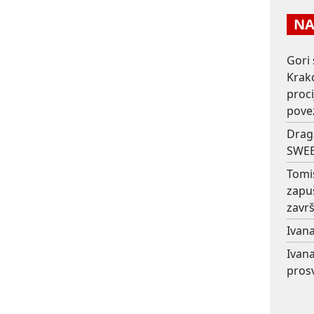
NAJ
Gori 
Krako
proc
pove
Drag
SWEE
Tomi
zapu
završ
Ivana
Ivana
prosv