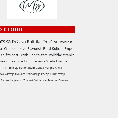
G CLOUD
atska
Država
Politika
Društvo
Povijest
ari
Gospodarstvo
Slavonski Brod
Kultura
Svijet
Književnost
Biznis
Kapitalizam
Političke stranke
arodni odnosi
Ex Jugoslavija
Vlada
Europa
am
Film
Intervju
Nacionalizam
Glazba
Manjine
Crkva
stvo
Zdravlje
Likovnost
Psihologija
Poezija
Obrazovanje
a
Zabava
Umjetnost
Znanost
Solidarnost
Internet
Drustvo