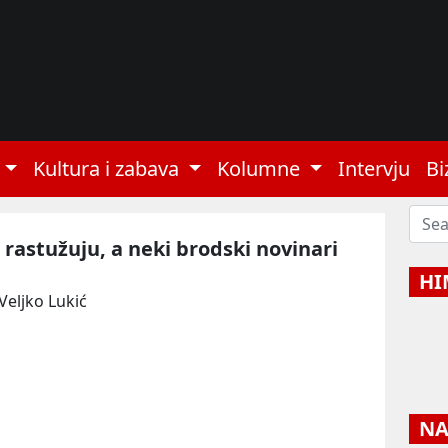
Kultura i zabava
Kolumne
Intervju
Bi
s rastužuju, a neki brodski novinari
HI
Veljko Lukić
NAJ