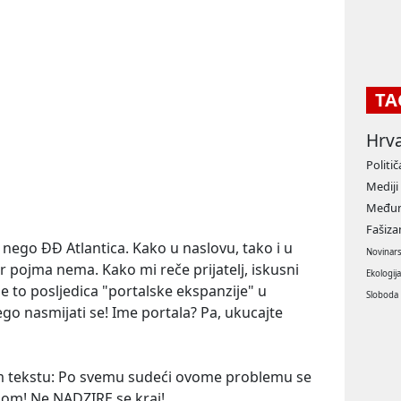
TA
Hrv
Politič
Mediji
Međun
Fašiz
 nego ĐĐ Atlantica. Kako u naslovu, tako i u
Novinar
 pojma nema. Kako mi reče prijatelj, iskusni
Ekologij
je to posljedica "portalske ekspanzije" u
Sloboda
o nasmijati se! Ime portala? Pa, ukucajte
m tekstu:
Po svemu sudeći ovome problemu se
nom! Ne NADZIRE se kraj!