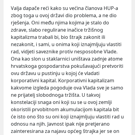
Valja dapače reći kako su većina članova HUP-a
zbog toga u ovoj državi dio problema, a ne dio
rješenja. Oni među njima kojima je stalo do
zdrave, slabo regulirane inačice tržišnog
kapitalizma trabali bi, bio štrajk zakonit ili
nezakonit, i sami, u onima koji iznajmljuju vlastiti
rad, vidjeti saveznike protiv nesposobne Vlade.
Ona kao slon u staklarnici uništava zadnje atome
hrvatskoga gospodarstva pokušavajući pretvoriti
ovu državu u pustinju u kojoj će vladati
korporativni kapital. Korporativni kapitalizam
kakvome izgleda pogoduje ova Vlada sve je samo
ne prijatelj slobodnoga tržišta. U takvoj
konstelaciji snaga oni koji su se u ovoj zemlji
okoristili prvobitnom akumulacijom kapitala bit
će isto ono što su oni koji iznajmljuju vlastiti rad u
odnosu na njih. Javnost ipak nije pretjerano
zainteresirana za najavu općeg štrajka jer se on