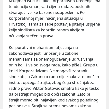
Krugman ističući kako korporativno uređenje ima
tendenciju smanjivati
cijenu rada zaposlenih
stvarajući velike bazene nezaposlenih. Po
korporativnoj mjeri načinjena situacija u
Hrvatskoj, sama za sebe postavlja pitanje uspjeha
želje sindikata za koordiniranom akcijom
očuvanja stečenih prava.
Korporativni mehanizam utjecanja na
zakonodavca jest i unošenje u zakone
mehanizama za onemogućavanje udruživanja
onih koji žive od svoga rada, kako piše J. Grupp u
knjizi Korporativizam. Ne mogavši zabraniti
sindikate, u Zakonu o radu nije znakovito unešen
institut općega štrajka, zbog čega stručnjak za
radno pravo Viktor Gotovac smatra kako je teško
da bi štrajk mogao biti opći i zakonit. Zato bi
štrajk morao biti najavljen kod svakog pojedinog
poslodavca. Štrajk se prema novome zakonu