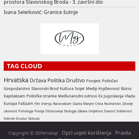
prostora Slavonskog Broda - 3. završni dio
Ivana Seletković: Granice šutnje
TAG CLOUD
Hrvatska
Država
Politika
Društvo
Povijest
Političari
Gospodarstvo
Slavonski Brod
Kultura
Svijet
Mediji
Književnost
Biznis
Kapitalizam
Političke stranke
Međunarodni odnosi
Ex Jugoslavija
Vlada
Europa
Fašizam
Film
Intervju
Nacionalizam
Glazba
Manjine
Crkva
Novinarstvo
Zdravlje
Likovnost
Psihologija
Poezija
Obrazovanje
Ekologija
Zabava
Umjetnost
Znanost
Solidarnost
Internet
Drustvo
Sloboda
Opći uvjeti korištenja
Pravila
Copyright © SbPeriskop