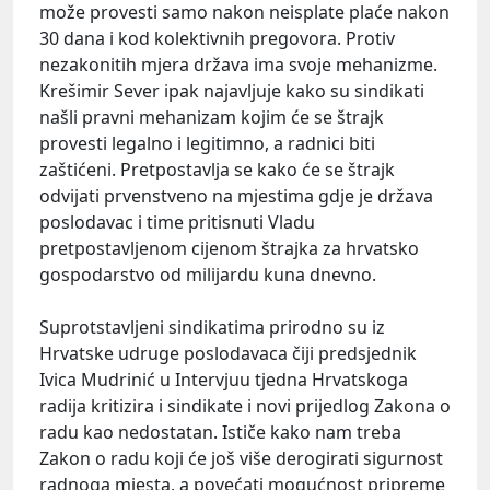
može provesti samo nakon neisplate plaće nakon
30 dana i kod kolektivnih pregovora. Protiv
nezakonitih mjera država ima svoje mehanizme.
Krešimir Sever ipak najavljuje kako su sindikati
našli pravni mehanizam kojim će se štrajk
provesti legalno i legitimno, a radnici biti
zaštićeni. Pretpostavlja se kako će se štrajk
odvijati prvenstveno na mjestima gdje je država
poslodavac i time pritisnuti Vladu
pretpostavljenom
cijenom štrajka za hrvatsko
gospodarstvo od milijardu kuna dnevno.
Suprotstavljeni sindikatima prirodno su iz
Hrvatske udruge poslodavaca čiji predsjednik
Ivica Mudrinić u Intervjuu tjedna Hrvatskoga
radija kritizira i sindikate i novi prijedlog Zakona o
radu kao nedostatan. Ističe kako nam treba
Zakon o radu koji će još više derogirati sigurnost
radnoga mjesta, a povećati mogućnost pripreme