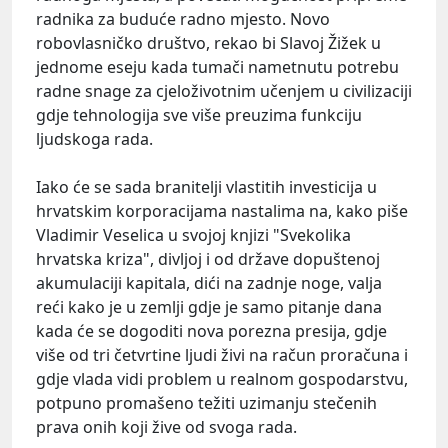
radnika za buduće radno mjesto.
Novo
robovlasničko društvo, rekao bi Slavoj Žižek u
jednome eseju kada tumači nametnutu potrebu
radne snage za cjeloživotnim učenjem u civilizaciji
gdje tehnologija sve više preuzima funkciju
ljudskoga rada.
Iako će se sada branitelji vlastitih investicija u
hrvatskim korporacijama nastalima na, kako piše
Vladimir Veselica u svojoj knjizi "Svekolika
hrvatska kriza", divljoj i od države dopuštenoj
akumulaciji kapitala, dići na zadnje noge, valja
reći kako je u zemlji gdje je samo pitanje dana
kada će se dogoditi nova porezna presija, gdje
više od tri četvrtine ljudi živi na račun proračuna i
gdje vlada vidi problem u realnom gospodarstvu,
potpuno promašeno težiti uzimanju stečenih
prava onih koji žive od svoga rada.