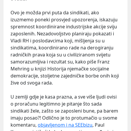
Ovo je možda prvi puta da sindikati, ako
izuzmemo poneki prosvjed upozorenja, iskazuju
spremnost koordinirane industrijske akcije sviju
zaposlenih. Nezadovoljstvo planiraju pokazati i
Vladi RH i poslodavcima koji, mišljenja su u
sindikatima, koordinirano rade na derogiranju
radničkih prava koja su u civiliziranom svijetu
samorazumljiva i rezultat su, kako piše Franz
Mehring u knjizi Historija njemačke socijalne
demokracije, stoljetne zajedničke borbe onih koji
žive od svoga rada.
U zemlji gdje je kasa prazna, a sve više ljudi ovisi
o proračunu legitimno je pitanje što sada
sindikati žele, zašto se zaposleni bune, pa barem
imaju posao?! Odlično je to protumačio u svome
komentaru,
objavljenom i na SEEbizu
, Paul