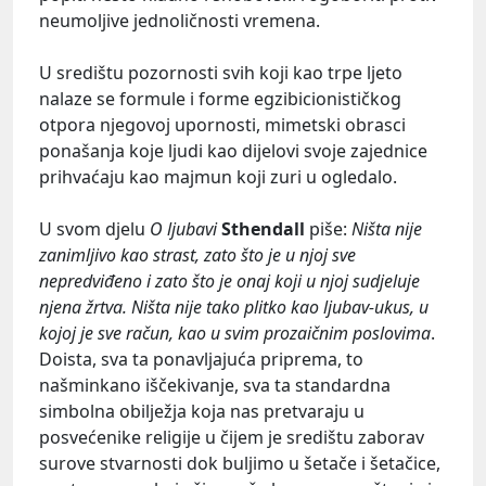
neumoljive jednoličnosti vremena.
U središtu pozornosti svih koji kao trpe ljeto
nalaze se formule i forme egzibicionističkog
otpora njegovoj upornosti, mimetski obrasci
ponašanja koje ljudi kao dijelovi svoje zajednice
prihvaćaju kao majmun koji zuri u ogledalo.
U svom djelu
O ljubavi
Sthendall
piše:
Ništa nije
zanimljivo kao strast, zato što je u njoj sve
nepredviđeno i zato što je onaj koji u njoj sudjeluje
njena žrtva. Ništa nije tako plitko kao ljubav-ukus, u
kojoj je sve račun, kao u svim prozaičnim poslovima
.
Doista, sva ta ponavljajuća priprema, to
našminkano iščekivanje, sva ta standardna
simbolna obilježja koja nas pretvaraju u
posvećenike religije u čijem je središtu zaborav
surove stvarnosti dok buljimo u šetače i šetačice,