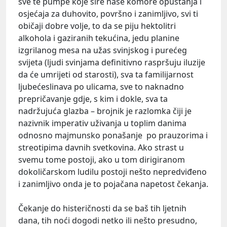
sve te pumpe koje šire naše komore opuštanja i
osjećaja za duhovito, površno i zanimljivo, svi ti
običaji dobre volje, to da se piju hektolitri
alkohola i gaziranih tekućina, jedu planine
izgrilanog mesa na užas svinjskog i purećeg
svijeta (ljudi svinjama definitivno raspršuju iluzije
da će umrijeti od starosti), sva ta familijarnost
ljubećeslinava po ulicama, sve to naknadno
prepričavanje gdje, s kim i dokle, sva ta
nadržujuća glazba – brojnik je razlomka čiji je
nazivnik imperativ uživanja u toplim danima
odnosno majmunsko ponašanje po prauzorima i
streotipima davnih svetkovina. Ako strast u
svemu tome postoji, ako u tom dirigiranom
dokoličarskom ludilu postoji nešto nepredviđeno
i zanimljivo onda je to pojačana napetost čekanja.
Čekanje do histeričnosti da se baš tih ljetnih
dana, tih noći dogodi netko ili nešto presudno,