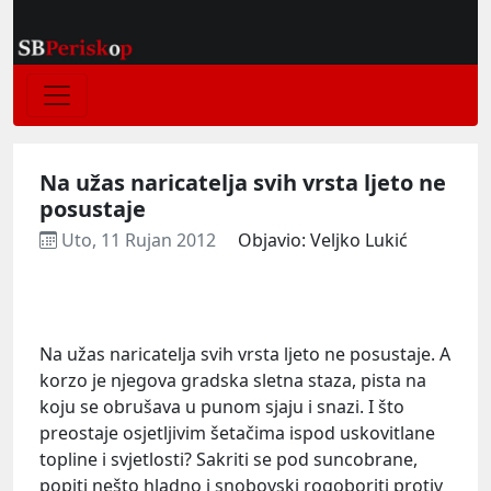
Na užas naricatelja svih vrsta ljeto ne
posustaje
Uto, 11 Rujan 2012
Objavio: Veljko Lukić
Na užas naricatelja svih vrsta ljeto ne posustaje. A
korzo je njegova gradska sletna staza, pista na
koju se obrušava u punom sjaju i snazi. I što
preostaje osjetljivim šetačima ispod uskovitlane
topline i svjetlosti? Sakriti se pod suncobrane,
popiti nešto hladno i snobovski rogoboriti protiv