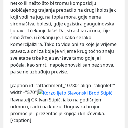
netko ili nešto što bi tromu kompoziciju
uobičajenog trajanja prebacilo na drugi kolosijek
koji vodi na jug, na topla mora, gdje nema
siromaštva, bolesti, gdje egzistira gauguinovska
ljubav... I čekanje kiše! Da, strast iz računa, čije
smo žrtve, u čekanju je. I kako se lako
komercijalizira. Tako to vide oni za koje je vrijeme
pravac, a oni za koje je vrijeme krug točno znaju
sve etape trke koja završava tamo gdje je i
počela, kao smrt, napoleonovski san bez snova,
pa se ne uzbuđuju previše.
[caption id="attachment_10780" align="alignleft"
width="570"]
Ravnatelj GK Ivan Stipić, iako na godišnjem
odmoru, radi i na korzu. Dogovara brojne
promocije i prezentacije knjiga i književnika.
[/caption]