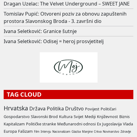
Dragan Uzelac: The Velvet Underground – SWEET JANE
Tomislav Pupić: Otvoreni poziv za obnovu zapuštenih
prostora Slavonskog Broda - 3. završni dio
Ivana Seletković: Granice šutnje
Ivana Seletković: Odisej = heroj prosvjetitelj
TAG CLOUD
Hrvatska
Država
Politika
Društvo
Povijest
Političari
Gospodarstvo
Slavonski Brod
Kultura
Svijet
Mediji
Književnost
Biznis
Kapitalizam
Političke stranke
Međunarodni odnosi
Ex Jugoslavija
Vlada
Europa
Fašizam
Film
Intervju
Nacionalizam
Glazba
Manjine
Crkva
Novinarstvo
Zdravlje