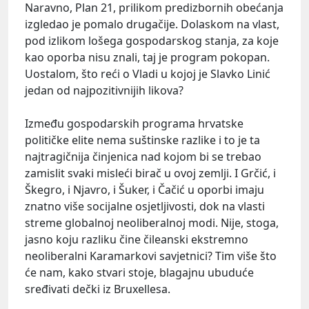
Naravno, Plan 21, prilikom predizbornih obećanja
izgledao je pomalo drugačije. Dolaskom na vlast,
pod izlikom lošega gospodarskog stanja, za koje
kao oporba nisu znali, taj je program pokopan.
Uostalom, što reći o Vladi u kojoj je Slavko Linić
jedan od najpozitivnijih likova?
Između gospodarskih programa hrvatske
političke elite nema suštinske razlike i to je ta
najtragičnija činjenica nad kojom bi se trebao
zamislit svaki misleći birač u ovoj zemlji. I Grčić, i
Škegro, i Njavro, i Šuker, i Čačić u oporbi imaju
znatno više socijalne osjetljivosti, dok na vlasti
streme globalnoj neoliberalnoj modi. Nije, stoga,
jasno koju razliku čine čileanski ekstremno
neoliberalni Karamarkovi savjetnici? Tim više što
će nam, kako stvari stoje, blagajnu ubuduće
sređivati dečki iz Bruxellesa.