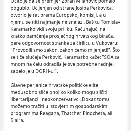
Očito je da se premijer Zoran Milanović pomalo
pogubio. Ucijenjen od strane Josipa Perkovića,
otvorio je rat prema Europskoj komisiji, a u
njemu se niti najmanje ne snalazi. Baš tu Tomislav
Karamarko vidi svoju priliku. Računajući na
kratko pamćenje prosječnog hrvatskog birača,
pere odgovornost stranke za ćirilicu u Vukovaru:
"Provodili smo zakon, zakon ćemo mijenjati!". Što
se tiče slučaja Perković, Karamarko kaže: "SOA sa
mnom na čelu odradila je sve potrebne radnje,
zapelo je u DORH-u!".
Glavne perjanice hrvatske političke elite
međusobno sliče onoliko koliko mogu sličiti
libertarijanci i neokonzervativci. Dokaz tomu
možemo tražiti u istovjetnim gospodarskim
programima Reagana, Thatcher, Pinocheta, ali i
Blaira.