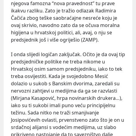
njegova famozna “nova pravednost” tu prave
ikakvu razliku. Zato je tražio odlazak Radimira
Čačića zbog teške saobraćajne nesreće koju je
ovaj skrivio, navodno zato da se očuva moralna
higijena u hrvatskoj politici, ali, avaj, o nju se
predsjednik još i više ogriješio (ZAMP).
I onda slijedi logičan zaključak. Očito je da ovaj tip
predsjedničke politike ne treba nikome u
Hrvatskoj osim samom predsjedniku, iako to tek
treba osvijestiti. Kada je svojedobno Mesić
dolazio u sukob s Banskim dvorima, zaredali su
nervozni zahtjevi u medijima da ga se razvlasti
(Mirjana Kasapović, hrpa novinarskih drukera…),
iako su ti sukobi imali puno veću principijelnu
težinu. Sada nitko ne traži smanjivanje
Josipovićevih ovlasti, prvenstveno zato što je on u
srdačnoj alijansi s vodećim medijima, uz slabo
prikriveno nastojanje da to savezništvo dalje