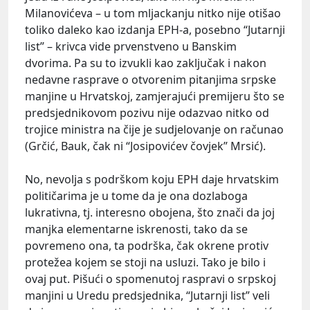
Milanovićeva – u tom mljackanju nitko nije otišao
toliko daleko kao izdanja EPH-a, posebno “Jutarnji
list” – krivca vide prvenstveno u Banskim
dvorima. Pa su to izvukli kao zaključak i nakon
nedavne rasprave o otvorenim pitanjima srpske
manjine u Hrvatskoj, zamjerajući premijeru što se
predsjednikovom pozivu nije odazvao nitko od
trojice ministra na čije je sudjelovanje on računao
(Grčić, Bauk, čak ni “Josipovićev čovjek” Mrsić).
No, nevolja s podrškom koju EPH daje hrvatskim
političarima je u tome da je ona dozlaboga
lukrativna, tj. interesno obojena, što znači da joj
manjka elementarne iskrenosti, tako da se
povremeno ona, ta podrška, čak okrene protiv
protežea kojem se stoji na usluzi. Tako je bilo i
ovaj put. Pišući o spomenutoj raspravi o srpskoj
manjini u Uredu predsjednika, “Jutarnji list” veli