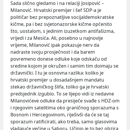
Sada slično gledamo i na relaciji Josipović –
Milanović. Hrvatski premijer i šef SDP-a je
političar bez prepoznatljive socijaldemokratske
kičme, pa i bez svjetonazorske kičme općenito
što, uostalom, s jedinim izuzetkom antifašizma,
vrijedi i za Mesića. Ali, posebno u najnovije
vrijeme, Milanović ipak pokazuje nerv da
nadraste svoju prosječnost i da barem
povremeno donese odluke koje odskaču od
sredine kojom je okružen i samim tim doimaju se
državnički. I tu je osnovna razlika: koliko je
hrvatski premijer u dosadašnjem mandatu
stekao državničkog šlifa, toliko ga je hrvatski
predsjednik izgubio. To se lijepo vidi iz nedavne
Milanovićeve odluke da presiječe svađe s HDZ-om
i njegovim satelitima oko graničnog sporazuma s
Bosnom i Hercegovinom, riješivši da će se taj
sporazum ratificirati, ako treba, samo glasovima
vladajuće većine u Saboru. Učinio je to bez obzira