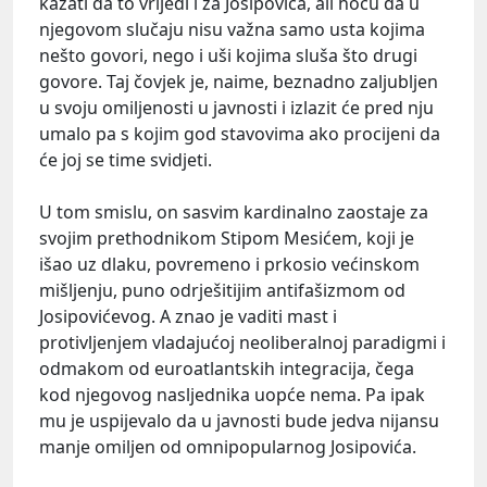
kazati da to vrijedi i za Josipovića, ali hoću da u
njegovom slučaju nisu važna samo usta kojima
nešto govori, nego i uši kojima sluša što drugi
govore. Taj čovjek je, naime, beznadno zaljubljen
u svoju omiljenosti u javnosti i izlazit će pred nju
umalo pa s kojim god stavovima ako procijeni da
će joj se time svidjeti.
U tom smislu, on sasvim kardinalno zaostaje za
svojim prethodnikom Stipom Mesićem, koji je
išao uz dlaku, povremeno i prkosio većinskom
mišljenju, puno odrješitijim antifašizmom od
Josipovićevog. A znao je vaditi mast i
protivljenjem vladajućoj neoliberalnoj paradigmi i
odmakom od euroatlantskih integracija, čega
kod njegovog nasljednika uopće nema. Pa ipak
mu je uspijevalo da u javnosti bude jedva nijansu
manje omiljen od omnipopularnog Josipovića.