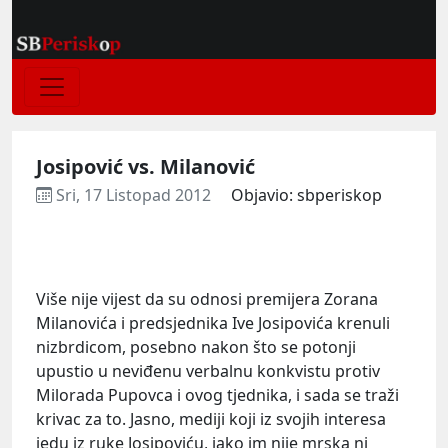
Josipović vs. Milanović
Sri, 17 Listopad 2012
Objavio: sbperiskop
Više nije vijest da su odnosi premijera Zorana
Milanovića i predsjednika Ive Josipovića krenuli
nizbrdicom, posebno nakon što se potonji
upustio u neviđenu verbalnu konkvistu protiv
Milorada Pupovca i ovog tjednika, i sada se traži
krivac za to. Jasno, mediji koji iz svojih interesa
jedu iz ruke Josipoviću, iako im nije mrska ni