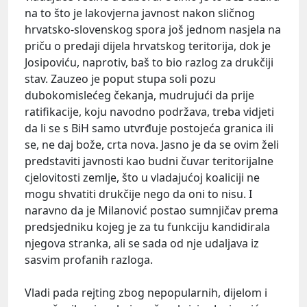
na to što je lakovjerna javnost nakon sličnog
hrvatsko-slovenskog spora još jednom nasjela na
priču o predaji dijela hrvatskog teritorija, dok je
Josipoviću, naprotiv, baš to bio razlog za drukčiji
stav. Zauzeo je poput stupa soli pozu
dubokomislećeg čekanja, mudrujući da prije
ratifikacije, koju navodno podržava, treba vidjeti
da li se s BiH samo utvrđuje postojeća granica ili
se, ne daj bože, crta nova. Jasno je da se ovim želi
predstaviti javnosti kao budni čuvar teritorijalne
cjelovitosti zemlje, što u vladajućoj koaliciji ne
mogu shvatiti drukčije nego da oni to nisu. I
naravno da je Milanović postao sumnjičav prema
predsjedniku kojeg je za tu funkciju kandidirala
njegova stranka, ali se sada od nje udaljava iz
sasvim profanih razloga.
Vladi pada rejting zbog nepopularnih, dijelom i