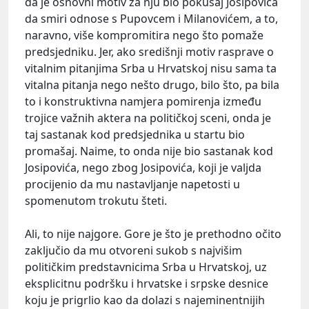
da je osnovni motiv za nju bio pokušaj Josipovića
da smiri odnose s Pupovcem i Milanovićem, a to,
naravno, više kompromitira nego što pomaže
predsjedniku. Jer, ako središnji motiv rasprave o
vitalnim pitanjima Srba u Hrvatskoj nisu sama ta
vitalna pitanja nego nešto drugo, bilo što, pa bila
to i konstruktivna namjera pomirenja između
trojice važnih aktera na političkoj sceni, onda je
taj sastanak kod predsjednika u startu bio
promašaj. Naime, to onda nije bio sastanak kod
Josipovića, nego zbog Josipovića, koji je valjda
procijenio da mu nastavljanje napetosti u
spomenutom trokutu šteti.
Ali, to nije najgore. Gore je što je prethodno očito
zaključio da mu otvoreni sukob s najvišim
političkim predstavnicima Srba u Hrvatskoj, uz
eksplicitnu podršku i hrvatske i srpske desnice
koju je prigrlio kao da dolazi s najeminentnijih