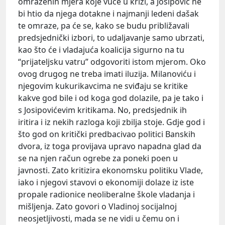
omraženih mjera koje vuče u krizi, a Josipović ne
bi htio da njega dotakne i najmanji ledeni dašak
te omraze, pa će se, kako se budu približavali
predsjednički izbori, to udaljavanje samo ubrzati,
kao što će i vladajuća koalicija sigurno na tu
“prijateljsku vatru” odgovoriti istom mjerom. Oko
ovog drugog ne treba imati iluzija. Milanoviću i
njegovim kukurikavcima ne sviđaju se kritike
kakve god bile i od koga god dolazile, pa je tako i
s Josipovićevim kritikama. No, predsjednik ih
iritira i iz nekih razloga koji zbilja stoje. Gdje god i
što god on kritički predbacivao politici Banskih
dvora, iz toga provijava upravo napadna glad da
se na njen račun ogrebe za poneki poen u
javnosti. Zato kritizira ekonomsku politiku Vlade,
iako i njegovi stavovi o ekonomiji dolaze iz iste
propale radionice neoliberalne škole vladanja i
mišljenja. Zato govori o Vladinoj socijalnoj
neosjetljivosti, mada se ne vidi u čemu on i