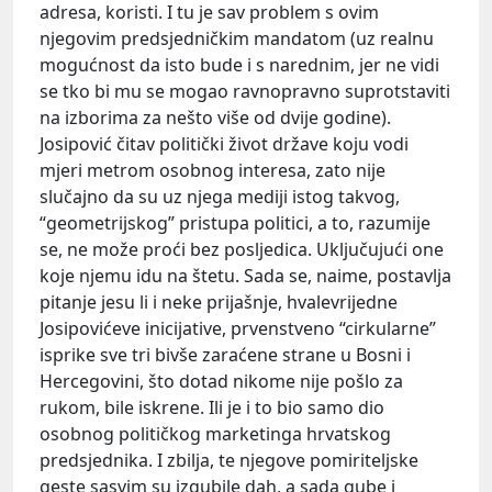
adresa, koristi. I tu je sav problem s ovim
njegovim predsjedničkim mandatom (uz realnu
mogućnost da isto bude i s narednim, jer ne vidi
se tko bi mu se mogao ravnopravno suprotstaviti
na izborima za nešto više od dvije godine).
Josipović čitav politički život države koju vodi
mjeri metrom osobnog interesa, zato nije
slučajno da su uz njega mediji istog takvog,
“geometrijskog” pristupa politici, a to, razumije
se, ne može proći bez posljedica. Uključujući one
koje njemu idu na štetu. Sada se, naime, postavlja
pitanje jesu li i neke prijašnje, hvalevrijedne
Josipovićeve inicijative, prvenstveno “cirkularne”
isprike sve tri bivše zaraćene strane u Bosni i
Hercegovini, što dotad nikome nije pošlo za
rukom, bile iskrene. Ili je i to bio samo dio
osobnog političkog marketinga hrvatskog
predsjednika. I zbilja, te njegove pomiriteljske
geste sasvim su izgubile dah, a sada gube i