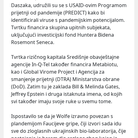
Daszaka, udružili su se s USAID-ovim Programom
prijetnji od pandemije (PREDICT) kako bi
identificirali viruse s pandemijskim potencijalom.
Tvrtku financira skupina upitnih subjekata,
uključujući investicijski fond Huntera Bidena
Rosemont Seneca.
Tvrtka rizičnog kapitala Središnje obavještajne
agencije In-Q-Tel također financira Metabiotu,
kao i Global Virome Project i Agencija za
smanjenje prijetnji (DTRA) Ministarstva obrane
(DoD). Zatim tu je zaklada Bill & Melinda Gates,
Jeffrey Epstein i druga istaknuta imena, od kojih
svi također imaju svoje ruke u svemu tome.
Ispostavilo se da je Wolfe izravno povezan s
plandemijom Faucijeve gripe, čiji izvori sada idu
sve do zloglasnih ukrajinskih bio-laboratorija, čije