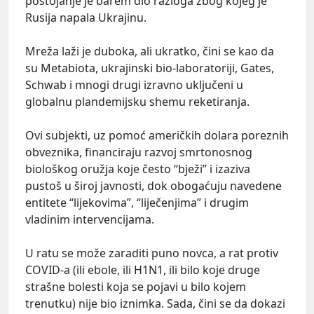
postojanje je barem dio razloga zbog kojeg je
Rusija napala Ukrajinu.
Mreža laži je duboka, ali ukratko, čini se kao da
su Metabiota, ukrajinski bio-laboratoriji, Gates,
Schwab i mnogi drugi izravno uključeni u
globalnu plandemijsku shemu reketiranja.
Ovi subjekti, uz pomoć američkih dolara poreznih
obveznika, financiraju razvoj smrtonosnog
biološkog oružja koje često “bježi” i izaziva
pustoš u široj javnosti, dok obogaćuju navedene
entitete “lijekovima”, “liječenjima” i drugim
vladinim intervencijama.
U ratu se može zaraditi puno novca, a rat protiv
COVID-a (ili ebole, ili H1N1, ili bilo koje druge
strašne bolesti koja se pojavi u bilo kojem
trenutku) nije bio iznimka. Sada, čini se da dokazi