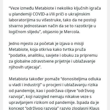
“Veze između Metabiote i nekoliko ključnih igrača
u plandemiji COVID-a i/ili priči o ukrajinskim
laboratorijima su višestruke, tako da ne postoji
stvarno jednostavan način da se to razotkrije u
logičnom slijedu”, objasnio je Mercola.
Jedno mjesto za početak je izjava o misiji
Metabiote, koja otkriva kako tvrtka pruža
“podatke, analitiku, savjete i obuku za pripremu
za globalne zdravstvene prijetnje i ublažavanje
njihovih utjecaja”.
Metabiota također pomaže “donositeljima odluka
u vladi i industriji” u procjeni i ublažavanju rizika
od pandemije, kao i podržava ciljeve “održivog
razvoja”, koji naizgled nemaju nikakve veze s
upravljanjem rizikom od pandemije. Ispada da je
koncept “održivog razvoja” razvio zloglasni Klaus