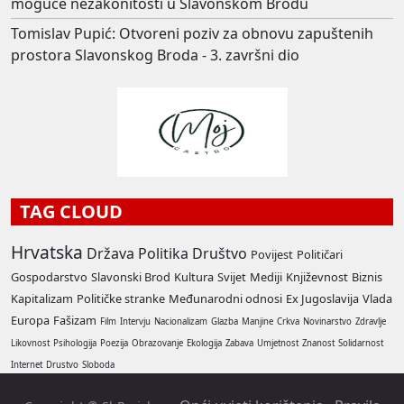
moguće nezakonitosti u Slavonskom Brodu
Tomislav Pupić: Otvoreni poziv za obnovu zapuštenih
prostora Slavonskog Broda - 3. završni dio
TAG CLOUD
Hrvatska
Država
Politika
Društvo
Povijest
Političari
Gospodarstvo
Slavonski Brod
Kultura
Svijet
Mediji
Književnost
Biznis
Kapitalizam
Političke stranke
Međunarodni odnosi
Ex Jugoslavija
Vlada
Europa
Fašizam
Film
Intervju
Nacionalizam
Glazba
Manjine
Crkva
Novinarstvo
Zdravlje
Likovnost
Psihologija
Poezija
Obrazovanje
Ekologija
Zabava
Umjetnost
Znanost
Solidarnost
Internet
Drustvo
Sloboda