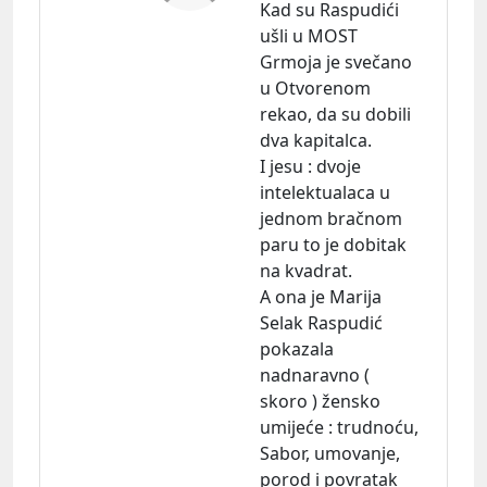
Kad su Raspudići
ušli u MOST
Grmoja je svečano
u Otvorenom
rekao, da su dobili
dva kapitalca.
I jesu : dvoje
intelektualaca u
jednom bračnom
paru to je dobitak
na kvadrat.
A ona je Marija
Selak Raspudić
pokazala
nadnaravno (
skoro ) žensko
umijeće : trudnoću,
Sabor, umovanje,
porod i povratak