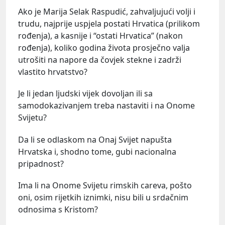
Ako je Marija Selak Raspudić, zahvaljujući volji i
trudu, najprije uspjela postati Hrvatica (prilikom
rođenja), a kasnije i “ostati Hrvatica” (nakon
rođenja), koliko godina života prosječno valja
utrošiti na napore da čovjek stekne i zadrži
vlastito hrvatstvo?
Je li jedan ljudski vijek dovoljan ili sa
samodokazivanjem treba nastaviti i na Onome
Svijetu?
Da li se odlaskom na Onaj Svijet napušta
Hrvatska i, shodno tome, gubi nacionalna
pripadnost?
Ima li na Onome Svijetu rimskih careva, pošto
oni, osim rijetkih iznimki, nisu bili u srdačnim
odnosima s Kristom?