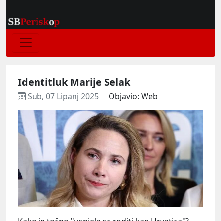
Identitluk Marije Selak
Sub, 07 Lipanj 2025
Objavio: Web
Kako je točno "uspjela se roditi kao Hrvatica"? –