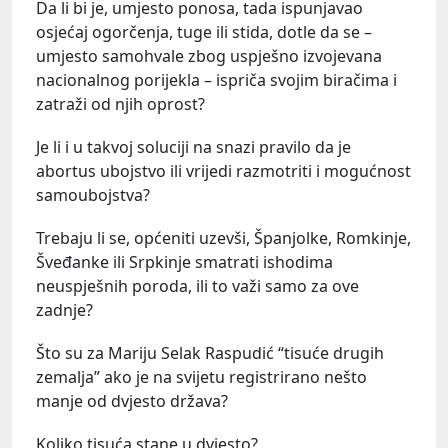
Da li bi je, umjesto ponosa, tada ispunjavao
osjećaj ogorčenja, tuge ili stida, dotle da se –
umjesto samohvale zbog uspješno izvojevana
nacionalnog porijekla – ispriča svojim biračima i
zatraži od njih oprost?
Je li i u takvoj soluciji na snazi pravilo da je
abortus ubojstvo ili vrijedi razmotriti i mogućnost
samoubojstva?
Trebaju li se, općeniti uzevši, Španjolke, Romkinje,
Šveđanke ili Srpkinje smatrati ishodima
neuspješnih poroda, ili to važi samo za ove
zadnje?
Što su za Mariju Selak Raspudić “tisuće drugih
zemalja” ako je na svijetu registrirano nešto
manje od dvjesto država?
Koliko tisuća stane u dvjesto?