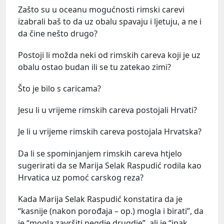
Zašto su u oceanu mogućnosti rimski carevi
izabrali baš to da uz obalu spavaju i ljetuju, a ne i
da čine nešto drugo?
Postoji li možda neki od rimskih careva koji je uz
obalu ostao budan ili se tu zatekao zimi?
Što je bilo s caricama?
Jesu li u vrijeme rimskih careva postojali Hrvati?
Je li u vrijeme rimskih careva postojala Hrvatska?
Da li se spominjanjem rimskih careva htjelo
sugerirati da se Marija Selak Raspudić rodila kao
Hrvatica uz pomoć carskog reza?
Kada Marija Selak Raspudić konstatira da je
“kasnije (nakon porođaja – op.) mogla i birati”, da
je “mogla završiti negdje drugdje”, ali je “ipak