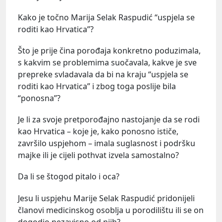
Kako je točno Marija Selak Raspudić “uspjela se
roditi kao Hrvatica”?
Što je prije čina porođaja konkretno poduzimala,
s kakvim se problemima suočavala, kakve je sve
prepreke svladavala da bi na kraju “uspjela se
roditi kao Hrvatica” i zbog toga poslije bila
“ponosna”?
Je li za svoje pretporođajno nastojanje da se rodi
kao Hrvatica – koje je, kako ponosno ističe,
završilo uspjehom – imala suglasnost i podršku
majke ili je cijeli pothvat izvela samostalno?
Da li se štogod pitalo i oca?
Jesu li uspjehu Marije Selak Raspudić pridonijeli
članovi medicinskog osoblja u porodilištu ili se on
dogodio nezavisno od njih?