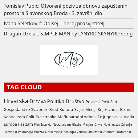
Tomislav Pupić: Otvoreni poziv za obnovu zapuštenih
prostora Slavonskog Broda - 3. završni dio
Ivana Seletković: Odisej = heroj prosvjetitelj
Dragan Uzelac: SIMPLE MAN by LYNYRD SKYNYRD song
TAG CLOUD
Hrvatska
Država
Politika
Društvo
Povijest
Političari
Gospodarstvo
Slavonski Brod
Kultura
Svijet
Mediji
Književnost
Biznis
Kapitalizam
Političke stranke
Međunarodni odnosi
Ex Jugoslavija
Vlada
Europa
Fašizam
Film
Intervju
Nacionalizam
Glazba
Manjine
Crkva
Novinarstvo
Zdravlje
Likovnost
Psihologija
Poezija
Obrazovanje
Ekologija
Zabava
Umjetnost
Znanost
Solidarnost