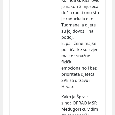
Kolinda G. Kitarović
je nakon 3 mjeseca
došla raditi ono što
je raduckala oko
Tuđmana, a dijete
su joj dovozili na
podoj.
E, pa - žene-majke-
političarke su zvjer
majke : snažne
fizički i
emocionalno i bez
prioriteta djeteta :
SVE za državu i
Hrvate.
Kako je Šprajc
sinoć OPRAO MSR
Međugorsku vidim