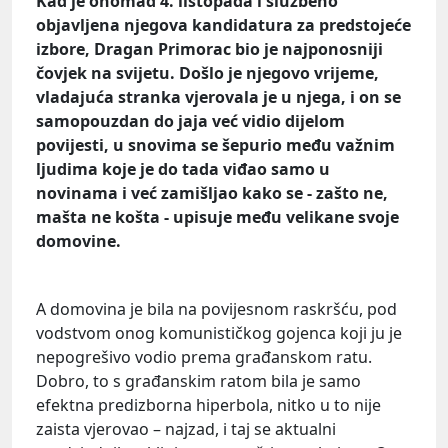
Kad je onomad 4. listopada i službeno
objavljena njegova kandidatura za predstojeće
izbore, Dragan Primorac bio je najponosniji
čovjek na svijetu. Došlo je njegovo vrijeme,
vladajuća stranka vjerovala je u njega, i on se
samopouzdan do jaja već vidio dijelom
povijesti, u snovima se šepurio među važnim
ljudima koje je do tada viđao samo u
novinama i već zamišljao kako se - zašto ne,
mašta ne košta - upisuje među velikane svoje
domovine.
A domovina je bila na povijesnom raskršću, pod
vodstvom onog komunističkog gojenca koji ju je
nepogrešivo vodio prema građanskom ratu.
Dobro, to s građanskim ratom bila je samo
efektna predizborna hiperbola, nitko u to nije
zaista vjerovao – najzad, i taj se aktualni