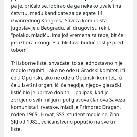
pa je, pričalo se, lobirao da ga nekako uvale i na
četvrtu, među kandidate za delegate 14.
izvanrednog Kongresa Saveza komunista
Jugoslavije u Beogradu, ali drugovi su rekli,
“polako, mladiću, ima još vremena za tebe, bit će
još izbora i kongresa, blistava budućnost je pred
tobom”.
Tri izborne liste, shvaćate, to se jednostavno nije
moglo izgubiti – ako ne ode u Gradski komitet, ići
će u Općinski, ako ne ode u Općinski komitet, ići
će u Izvršni organ, ići će negdje, njegov glasački
listić bio je upravo dobitni – pa ipak, kad je
zbrojeno svih milijun i pol glasova članova Saveza
komunista Hrvatske, mladi je Primorac Dragan,
rođen 1965., Hrvat, SSS, student medicine, član
SKJ od 1982., veličanstveno popušio na sve tri
liste.