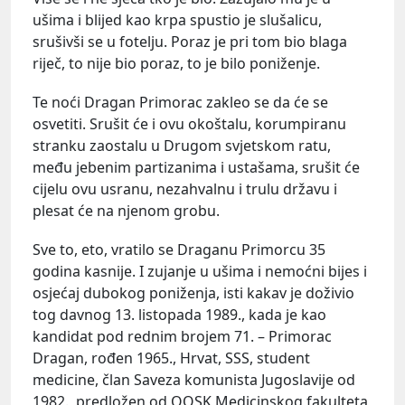
ušima i blijed kao krpa spustio je slušalicu,
srušivši se u fotelju. Poraz je pri tom bio blaga
riječ, to nije bio poraz, to je bilo poniženje.
Te noći Dragan Primorac zakleo se da će se
osvetiti. Srušit će i ovu okoštalu, korumpiranu
stranku zaostalu u Drugom svjetskom ratu,
među jebenim partizanima i ustašama, srušit će
cijelu ovu usranu, nezahvalnu i trulu državu i
plesat će na njenom grobu.
Sve to, eto, vratilo se Draganu Primorcu 35
godina kasnije. I zujanje u ušima i nemoćni bijes i
osjećaj dubokog poniženja, isti kakav je doživio
tog davnog 13. listopada 1989., kada je kao
kandidat pod rednim brojem 71. – Primorac
Dragan, rođen 1965., Hrvat, SSS, student
medicine, član Saveza komunista Jugoslavije od
1982., predložen od OOSK Medicinskog fakulteta