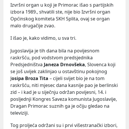
Izvršni organ u koji je Primorac išao s partijskih
izbora 1989., shvatili ste, nije bio Izvršni organ
Općinskog komiteta SKH Splita, ovaj se organ
malo drugačije zvao.
I išao je, kako vidimo, u sva tri.
Jugoslavija je tih dana bila na povijesnom
raskršću, pod vodstvom predsjednika
Predsjedništva
Janeza Drnovšeka
, Slovenca koji
se još uvijek zaklinjao u ostavštinu pokojnog
J
osipa Broza Tita
– cijeli svijet bio je na tom
raskršću, niti mjesec dana kasnije pao je berlinski
zid – i kad je u siječnju održan povijesni, 14. i
posljednji Kongres Saveza komunista Jugoslavije,
Dragan Primorac suznih ga je očiju gledao na
televiziji.
Tog proljeća održani su i prvi višestranački izbori,