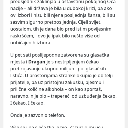
predsjednik zaklinjao u ostavštinu pokojnog Oca
nacije – ali država je bila u dubokoj krizi, pa ako
ovi izbori i nisu bili njena posljednja šansa, bili su
sasvim sigurno pretposljednja. Cijeli svijet,
uostalom, tih je dana bio pred istim povijesnim
raskršćem, i ovo je ipak bilo nešto više od
uobičajenih izbora.
U pet sati poslijepodne zatvorena su glasačka
mjesta i
Dragan
je s nestrpljenjem čekao
prebrojavanje ukupno milijun i pol glasačkih
listića. U prostorijama stranke okupio je obitelj i
prijatelje, pa uz pristojnu zakusku, pjesmu i
prilične količine alkohola – on kao sportaš,
naravno, nije pio – trepereći od uzbuđenja čekao.
I čekao. I čekao.
Onda je zazvonio telefon.
Više se i ne sjeća tko je bio. Zazujalo mu je u