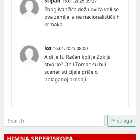
Stipan
16.01.2025 09:27
Zbog ivančića dežulovića voli se
ova zemlja, a ne nacionalističkih
krmaka.
loz
16.01.2025 08:00
A di je tu Račan koji je Zokija
stvorio? On i Tomac su bili
scenaristi cijele priče o
polaganoj predaji.
HIMNA SBPERISKOPA