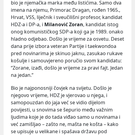
bio je njemačka marka među listićima. Samo dva
imena na njemu, Primorac Dragan, rođen 1965.,
Hrvat, VSS, liječnik i sveučilišni profesor, kandidat
HDZ-a i DP-a, i
Milanović Zoran
, kandidat istog
onog komunističkog SDP-a koji ga je 1989. onako
hladno odjebao. Došlo je vrijeme za osvetu. Deset
dana prije izbora veteran Partije i taekwondoa
pred novinarima je skinuo jaknu, zasukao rukave
košulje i samouvjereno poručio svom kandidatu:
“Zorane, izađi, došlo je vrijeme za pravi fajt. Jedan
na jedan.”
Bio je najponosniji čovjek na svijetu. Došlo je
njegovo vrijeme, HDZ je vjerovao u njega, i
samopouzdan do jaja već se vidio dijelom
povijesti, u snovima se šepurio među važnim
ljudima koje je do tada viđao samo u novinama i
već zamišljao – zašto ne, mašta ne košta – kako
se upisuje u velikane i spašava državu pod