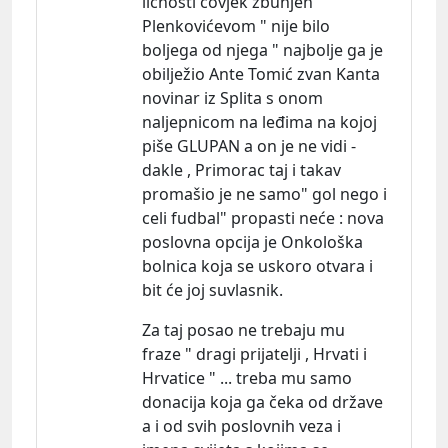
ličnosti čovjek zbunjen
Plenkovićevom " nije bilo
boljega od njega " najbolje ga je
obilježio Ante Tomić zvan Kanta
novinar iz Splita s onom
naljepnicom na leđima na kojoj
piše GLUPAN a on je ne vidi -
dakle , Primorac taj i takav
promašio je ne samo" gol nego i
celi fudbal" propasti neće : nova
poslovna opcija je Onkološka
bolnica koja se uskoro otvara i
bit će joj suvlasnik.
Za taj posao ne trebaju mu
fraze " dragi prijatelji , Hrvati i
Hrvatice " ... treba mu samo
donacija koja ga čeka od države
a i od svih poslovnih veza i