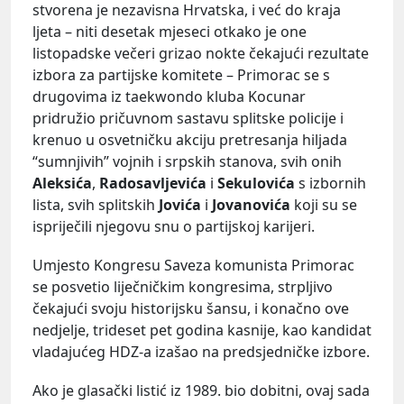
stvorena je nezavisna Hrvatska, i već do kraja
ljeta – niti desetak mjeseci otkako je one
listopadske večeri grizao nokte čekajući rezultate
izbora za partijske komitete – Primorac se s
drugovima iz taekwondo kluba Kocunar
pridružio pričuvnom sastavu splitske policije i
krenuo u osvetničku akciju pretresanja hiljada
“sumnjivih” vojnih i srpskih stanova, svih onih
Aleksića
,
Radosavljevića
i
Sekulovića
s izbornih
lista, svih splitskih
Jovića
i
Jovanovića
koji su se
ispriječili njegovu snu o partijskoj karijeri.
Umjesto Kongresu Saveza komunista Primorac
se posvetio liječničkim kongresima, strpljivo
čekajući svoju historijsku šansu, i konačno ove
nedjelje, trideset pet godina kasnije, kao kandidat
vladajućeg HDZ-a izašao na predsjedničke izbore.
Ako je glasački listić iz 1989. bio dobitni, ovaj sada