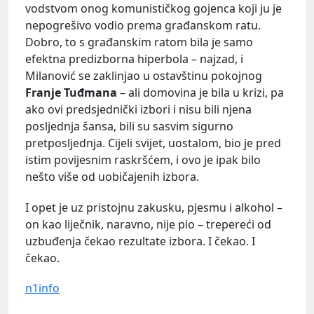
vodstvom onog komunističkog gojenca koji ju je
nepogrešivo vodio prema građanskom ratu.
Dobro, to s građanskim ratom bila je samo
efektna predizborna hiperbola – najzad, i
Milanović se zaklinjao u ostavštinu pokojnog
Franje Tuđmana
– ali domovina je bila u krizi, pa
ako ovi predsjednički izbori i nisu bili njena
posljednja šansa, bili su sasvim sigurno
pretposljednja. Cijeli svijet, uostalom, bio je pred
istim povijesnim raskršćem, i ovo je ipak bilo
nešto više od uobičajenih izbora.
I opet je uz pristojnu zakusku, pjesmu i alkohol –
on kao liječnik, naravno, nije pio – trepereći od
uzbuđenja čekao rezultate izbora. I čekao. I
čekao.
n1info