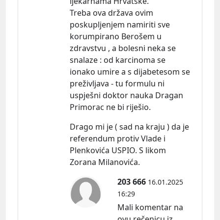
ljekarnama Hrvatske.
Treba ova država ovim
poskupljenjem namiriti sve
korumpirano Berošem u
zdravstvu , a bolesni neka se
snalaze : od karcinoma se
ionako umire a s dijabetesom se
preživljava - tu formulu ni
uspješni doktor nauka Dragan
Primorac ne bi riješio.
Drago mi je ( sad na kraju ) da je
referendum protiv Vlade i
Plenkovića USPIO. S likom
Zorana Milanovića.
203 666
16.01.2025
16:29
Mali komentar na
ovu rečenicu iz