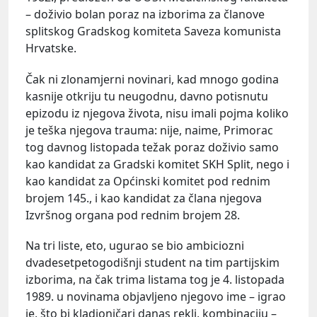
– doživio bolan poraz na izborima za članove
splitskog Gradskog komiteta Saveza komunista
Hrvatske.
Čak ni zlonamjerni novinari, kad mnogo godina
kasnije otkriju tu neugodnu, davno potisnutu
epizodu iz njegova života, nisu imali pojma koliko
je teška njegova trauma: nije, naime, Primorac
tog davnog listopada težak poraz doživio samo
kao kandidat za Gradski komitet SKH Split, nego i
kao kandidat za Općinski komitet pod rednim
brojem 145., i kao kandidat za člana njegova
Izvršnog organa pod rednim brojem 28.
Na tri liste, eto, ugurao se bio ambiciozni
dvadesetpetogodišnji student na tim partijskim
izborima, na čak trima listama tog je 4. listopada
1989. u novinama objavljeno njegovo ime – igrao
je, što bi kladioničari danas rekli, kombinaciju –