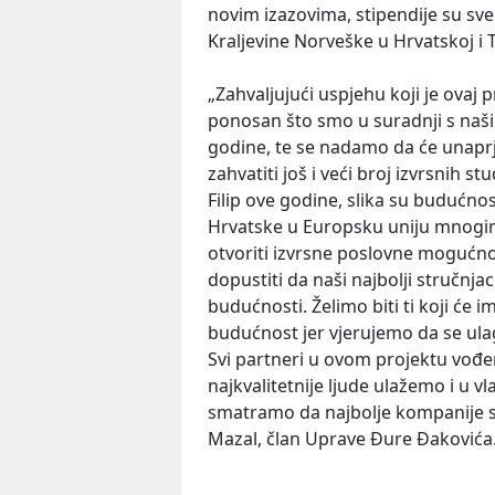
novim izazovima, stipendije su sve
Kraljevine Norveške u Hrvatskoj i
„Zahvaljujući uspjehu koji je ovaj
ponosan što smo u suradnji s našim 
godine, te se nadamo da će unap
zahvatiti još i veći broj izvrsnih s
Filip ove godine, slika su budućn
Hrvatske u Europsku uniju mnogim
otvoriti izvrsne poslovne mogućnos
dopustiti da naši najbolji stručnj
budućnosti. Želimo biti ti koji će i
budućnost jer vjerujemo da se ula
Svi partneri u ovom projektu vođen
najkvalitetnije ljude ulažemo i u vl
smatramo da najbolje kompanije stv
Mazal, član Uprave Đure Đakovića