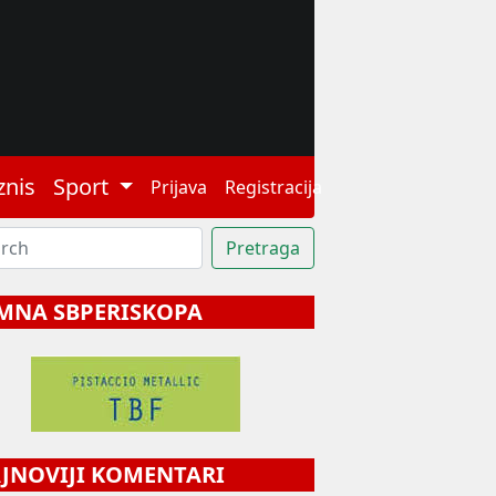
znis
Sport
Prijava
Registracija
MNA SBPERISKOPA
NOVIJI KOMENTARI