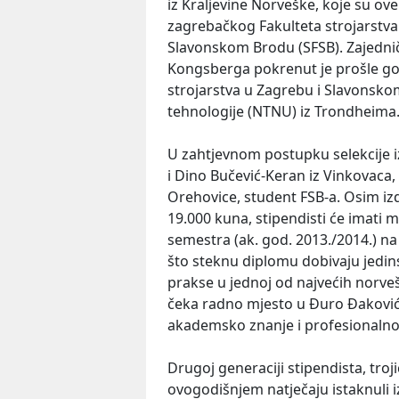
iz Kraljevine Norveške, koje su ove
zagrebačkog Fakulteta strojarstva 
Slavonskom Brodu (SFSB). Zajedni
Kongsberga pokrenut je prošle go
strojarstva u Zagrebu i Slavonsko
tehnologije (NTNU) iz Trondheima
U zahtjevnom postupku selekcije 
i Dino Bučević-Keran iz Vinkovaca, 
Orehovice, student FSB-a. Osim iz
19.000 kuna, stipendisti će imat
semestra (ak. god. 2013./2014.) n
što steknu diplomu dobivaju jedin
prakse u jednoj od najvećih norve
čeka radno mjesto u Đuro Đaković g
akademsko znanje i profesionalno
Drugoj generaciji stipendista, troji
ovogodišnjem natječaju istaknuli