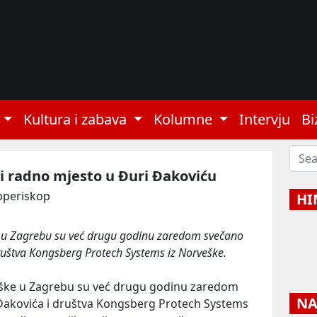
Kultura i zabava
Kolumne
Intervju
Bi
 i radno mjesto u Đuri Đakoviću
bperiskop
HI
e u Zagrebu su već drugu godinu zaredom svečano
ruštva Kongsberg Protech Systems iz Norveške.
eške u Zagrebu su već drugu godinu zaredom
NAJ
Đakovića i društva Kongsberg Protech Systems