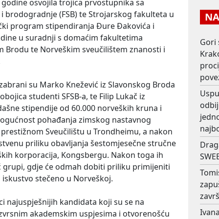
 godine osvojila trojica prvostupnika sa
i brodogradnje (FSB) te Strojarskog fakulteta u
NAJ
čki program stipendiranja Đure Đakovića i
dine u suradnji s domaćim fakultetima
Gori 
m Brodu te Norveškim sveučilištem znanosti i
Krako
.
proc
pove
izabrani su Marko Knežević iz Slavonskog Broda
Usput
obojica studenti SFSB-a, te Filip Lukač iz
odbij
dašne stipendije od 60.000 norveških kruna i
jedno
i mogućnost pohađanja zimskog nastavnog
najb
a prestižnom Sveučilištu u Trondheimu, a nakon
stvenu priliku obavljanja šestomjesečne stručne
Drag
ških korporacija, Kongsbergu. Nakon toga ih
SWEE
rupi, gdje će odmah dobiti priliku primijeniti
Tomi
 iskustvo stečeno u Norveškoj.
zapu
završ
ci najuspješnijih kandidata koji su se na
Ivana
 izvrsnim akademskim uspjesima i otvorenošću