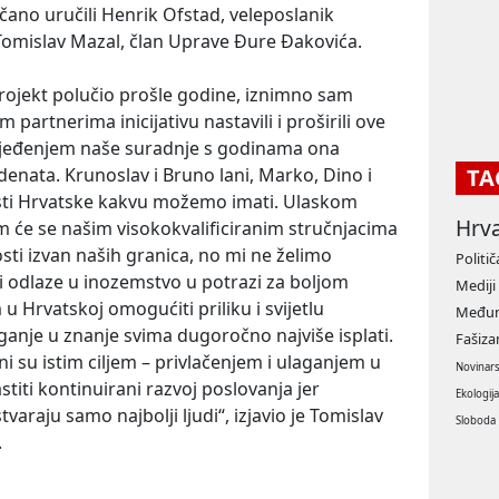
čano uručili Henrik Ofstad, veleposlanik
 Tomislav Mazal, član Uprave Đure Đakovića.
 projekt polučio prošle godine, iznimno sam
partnerima inicijativu nastavili i proširili ove
rjeđenjem naše suradnje s godinama ona
tudenata. Krunoslav i Bruno lani, Marko, Dino i
TA
osti Hrvatske kakvu možemo imati. Ulaskom
Hrv
 će se našim visokokvalificiranim stručnjacima
ti izvan naših granica, no mi ne želimo
Politič
aci odlaze u inozemstvo u potrazi za boljom
Mediji
m u Hrvatskoj omogućiti priliku i svijetlu
Međun
ganje u znanje svima dugoročno najviše isplati.
Fašiz
i su istim ciljem – privlačenjem i ulaganjem u
Novinar
astiti kontinuirani razvoj poslovanja jer
Ekologij
araju samo najbolji ljudi“, izjavio je Tomislav
Sloboda
.