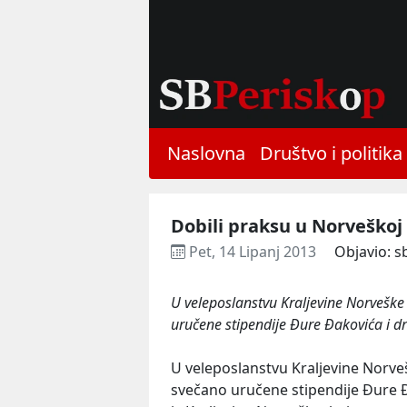
Naslovna
Društvo i politika
Dobili praksu u Norveškoj
Pet, 14 Lipanj 2013
Objavio: s
U veleposlanstvu Kraljevine Norvešk
uručene stipendije Đure Đakovića i d
U veleposlanstvu Kraljevine Norv
svečano uručene stipendije Đure 