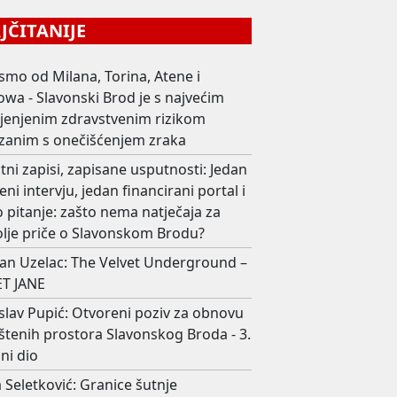
ČITANIJE
smo od Milana, Torina, Atene i
wa - Slavonski Brod je s najvećim
ijenjenim zdravstvenim rizikom
zanim s onečišćenjem zraka
ni zapisi, zapisane usputnosti: Jedan
eni intervju, jedan financirani portal i
 pitanje: zašto nema natječaja za
olje priče o Slavonskom Brodu?
an Uzelac: The Velvet Underground –
T JANE
slav Pupić: Otvoreni poziv za obnovu
štenih prostora Slavonskog Broda - 3.
ni dio
 Seletković: Granice šutnje