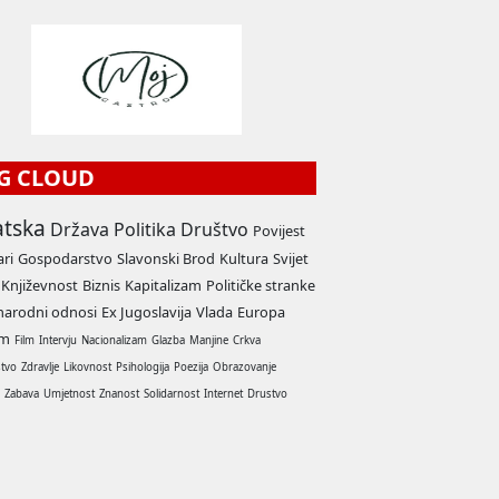
G CLOUD
atska
Država
Politika
Društvo
Povijest
ari
Gospodarstvo
Slavonski Brod
Kultura
Svijet
Književnost
Biznis
Kapitalizam
Političke stranke
arodni odnosi
Ex Jugoslavija
Vlada
Europa
am
Film
Intervju
Nacionalizam
Glazba
Manjine
Crkva
stvo
Zdravlje
Likovnost
Psihologija
Poezija
Obrazovanje
a
Zabava
Umjetnost
Znanost
Solidarnost
Internet
Drustvo