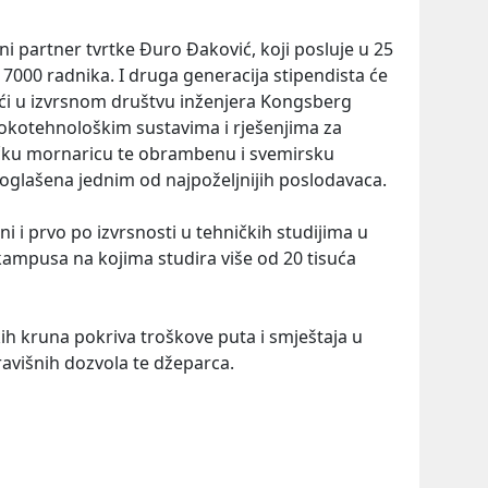
i partner tvrtke Đuro Đaković, koji posluje u 25
 7000 radnika. I druga generacija stipendista će
ći u izvrsnom društvu inženjera Kongsberg
isokotehnološkim sustavima i rješenjima za
vačku mornaricu te obrambenu i svemirsku
proglašena jednim od najpoželjnijih poslodavaca.
ni i prvo po izvrsnosti u tehničkih studijima u
kampusa na kojima studira više od 20 tisuća
ih kruna pokriva troškove puta i smještaja u
avišnih dozvola te džeparca.