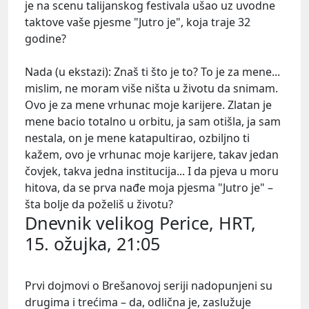
je na scenu talijanskog festivala ušao uz uvodne
taktove vaše pjesme "Jutro je", koja traje 32
godine?
Nada (u ekstazi): Znaš ti što je to? To je za mene...
mislim, ne moram više ništa u životu da snimam.
Ovo je za mene vrhunac moje karijere. Zlatan je
mene bacio totalno u orbitu, ja sam otišla, ja sam
nestala, on je mene katapultirao, ozbiljno ti
kažem, ovo je vrhunac moje karijere, takav jedan
čovjek, takva jedna institucija... I da pjeva u moru
hitova, da se prva nađe moja pjesma "Jutro je" –
šta bolje da poželiš u životu?
Dnevnik velikog Perice, HRT,
15. ožujka, 21:05
Prvi dojmovi o
Brešanovoj
seriji nadopunjeni su
drugima i trećima – da, odlična je, zaslužuje