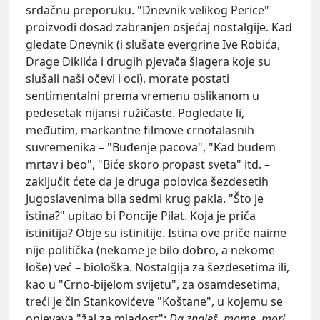
srdačnu preporuku. "Dnevnik velikog Perice"
proizvodi dosad zabranjen osjećaj nostalgije. Kad
gledate Dnevnik (i slušate evergrine
Ive
Robića
,
Drage
Diklića
i drugih pjevača šlagera koje su
slušali naši očevi i oci), morate postati
sentimentalni prema vremenu oslikanom u
pedesetak nijansi ružičaste. Pogledate li,
međutim, markantne filmove crnotalasnih
suvremenika – "Buđenje pacova", "Kad budem
mrtav i beo", "Biće skoro propast sveta" itd. –
zaključit ćete da je druga polovica šezdesetih
Jugoslavenima bila sedmi krug pakla. "Što je
istina?" upitao bi
Poncije Pilat
. Koja je priča
istinitija? Obje su istinitije. Istina ove priče naime
nije politička (nekome je bilo dobro, a nekome
loše) već – biološka. Nostalgija za šezdesetima ili,
kao u "Crno-bijelom svijetu", za osamdesetima,
treći je čin
Stankovićeve
"Koštane", u kojemu se
opjevava "žal za mladost":
Da znaješ, mome, mori,