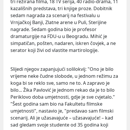
tri režirana filma, 18 TV serija, 40 radio-drama, 11
kazališnih predstava, tri knjige proze. Dobitnik
sedam nagrada za scenarij na festivalu u
Vrnjačkoj Banji, Zlatne arene u Puli, Sterijine
nagrade. Sedam godina bio je profesor
dramaturgije na FDU-u u Beogradu. Mihić je
simpatičan, pošten, nadaren, iskren čovjek, a ne
serator koji živi od vlastite martirologije.
Slijedi njegov zapanjujući solilokvij: "Ono je bilo
vrijeme neke čudne slobode, u jednom režimu za
koga bi se reklo sve, samo ne to. A zapravo je
bilo... Žika Pavlović je jednom rekao da je to bilo
Periklovo doba umjetnosti, gdje je sve cvjetalo."
"Šest godina sam bio na Fakultetu filmske
umjetnosti", nastavio je, "predavao sam filmski
scenarij. Ali je užasavajuće – užasavajuće! – kad
sad gledam svoje studente od 35 godina koji