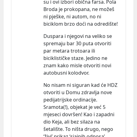
su i ovi izbori obična farsa. Pola
Broda je prokopana, ne možeš
ni pješke, ni autom, no ni
biciklom brzo doći na odredište!
Duspara i njegovi na veliko se
spremaju bar 30 puta otvoriti
par metara trotoara ili
biciklističke staze. Jedino ne
znam kako misle otvoriti novi
autobusni kolodvor.
No nisam ni siguran kad će HDZ
otvoriti u Domu zdravlja nove
pedijatrijske ordinacije.
Sramota(!), objekat je već 5
mjeseci dovršen! Kao i zapadni
dio Keja, ali bez silaza na
šetalište. To ništa drugo, nego
‘živi’ prikaz ‘sjajnih odnosa’