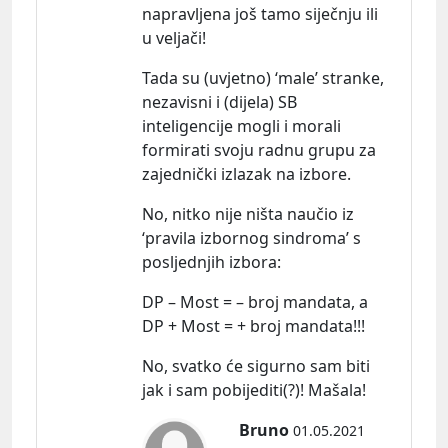
napravljena još tamo siječnju ili
u veljači!
Tada su (uvjetno) ‘male’ stranke,
nezavisni i (dijela) SB
inteligencije mogli i morali
formirati svoju radnu grupu za
zajednički izlazak na izbore.
No, nitko nije ništa naučio iz
‘pravila izbornog sindroma’ s
posljednjih
izbora:
DP – Most = – broj mandata, a
DP + Most = + broj mandata!!!
No, svatko će sigurno sam biti
jak i sam pobijediti(?)! Mašala!
Bruno
01.05.2021