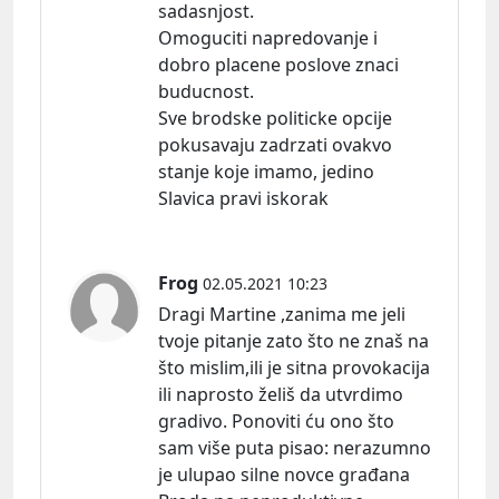
sadasnjost.
Omoguciti napredovanje i
dobro placene poslove znaci
buducnost.
Sve brodske politicke opcije
pokusavaju zadrzati ovakvo
stanje koje imamo, jedino
Slavica pravi iskorak
Frog
02.05.2021 10:23
Dragi Martine ,zanima me jeli
tvoje pitanje zato što ne znaš na
što mislim,ili je sitna provokacija
ili naprosto želiš da utvrdimo
gradivo. Ponoviti ću ono što
sam više puta
pisao:
nerazumno
je ulupao silne novce građana