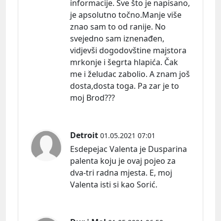
informacije. Sve što je napisano,
je apsolutno točno.Manje više
znao sam to od ranije. No
svejedno sam iznenađen,
vidjevši dogodovštine majstora
mrkonje i šegrta hlapića. Čak
me i želudac zabolio. A znam još
dosta,dosta toga. Pa zar je to
moj Brod???
Detroit
01.05.2021 07:01
Esdepejac Valenta je Dusparina
palenta koju je ovaj pojeo za
dva-tri radna mjesta. E, moj
Valenta isti si kao Sorić.