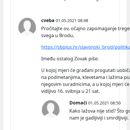
cveba
01.05.2021 08:48
Pročitajte ov, očajno zapomaganje treger
svega u Brodu,
https://sbplus.hr/slavonski_brod/politik
Imeđu ostalog Zovak piš
e:
U kojoj mjeri će građani progutati uobiča
na podmetanjima, klevetama i lažima p
njegovim suradnicima, a u kojoj mjeri će
vidljivo 16. svibnja u 21 sat.
Domaći
01.05.2021 08:50
Kako lažova nije stid? Što go
nam je gadljiviji i smrdljiviji.