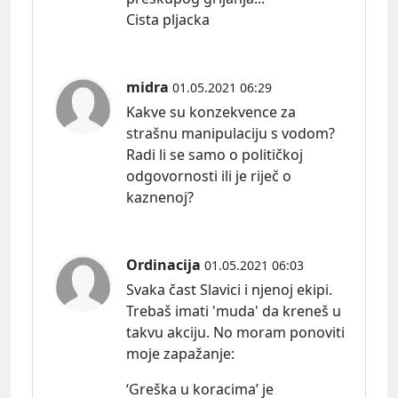
Cista pljacka
midra
01.05.2021 06:29
Kakve su konzekvence za
strašnu manipulaciju s vodom?
Radi li se samo o političkoj
odgovornosti ili je riječ o
kaznenoj?
Ordinacija
01.05.2021 06:03
Svaka čast Slavici i njenoj ekipi.
Trebaš imati 'muda' da kreneš u
takvu akciju. No moram ponoviti
moje zapaž
anje:
‘Greška u koracima’ je