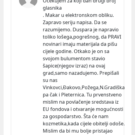
Očekujem za koji dan drugi broj
glasnika
. Makar u elektronskom obliku.
Zapravo seriju napisa. Da se
razumijemo. Duspara je napravio
toliko lošega,pogrešnog, da PRAVI
novinari imaju materijala da pišu
cijele godine. Otkako je on sa
svojom bulumentom stavio
šapice(njegov izraz) na ovaj
grad,samo nazadujemo. Prepišali
su nas
Vinkovci,Đakovo,Požega,N.Gradiška
pa čak i Pleternica. Tu prvenstveno
mislim na povlačenje sredstava iz
EU fondova i otvaranje mogućnosti
za gospodarstvo. Šta će nam
kozmetika,kada cijele obitelji odoše.
Mislim da bi mu bolje pristajao