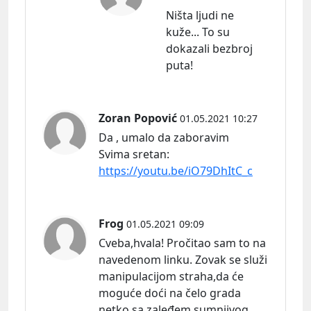
Ništa ljudi ne
kuže... To su
dokazali bezbroj
puta!
Zoran Popović
01.05.2021 10:27
Da , umalo da zaboravim
Svima
sretan:
https://youtu.be/iO79DhItC_c
Frog
01.05.2021 09:09
Cveba,hvala! Pročitao sam to na
navedenom linku. Zovak se služi
manipulacijom straha,da će
moguće doći na čelo grada
netko sa zaleđem sumnjivog