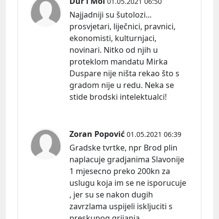
Dur i Mol
01.05.2021 06:50
Najjadniji su šutolozi...
prosvjetari, liječnici, pravnici,
ekonomisti, kulturnjaci,
novinari. Nitko od njih u
proteklom mandatu Mirka
Duspare nije ništa rekao što s
gradom nije u redu. Neka se
stide brodski intelektualci!
Zoran Popović
01.05.2021 06:39
Gradske tvrtke, npr Brod plin
naplacuje gradjanima Slavonije
1 mjesecno preko 200kn za
uslugu koja im se ne isporucuje
, jer su se nakon dugih
zavrzlama uspijeli iskljuciti s
preskupog grijanja...