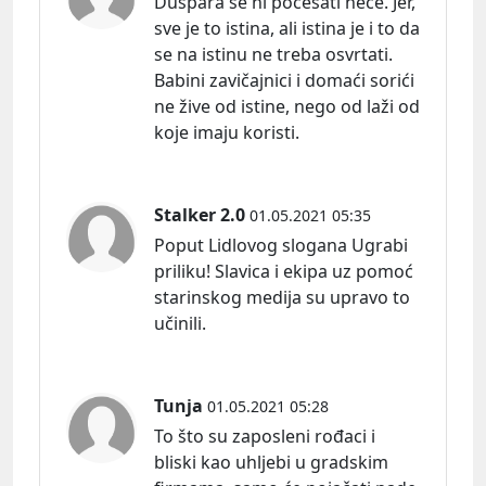
Duspara se ni počešati neće. Jer,
sve je to istina, ali istina je i to da
se na istinu ne treba osvrtati.
Babini zavičajnici i domaći sorići
ne žive od istine, nego od laži od
koje imaju koristi.
Stalker 2.0
01.05.2021 05:35
Poput Lidlovog slogana Ugrabi
priliku! Slavica i ekipa uz pomoć
starinskog medija su upravo to
učinili.
Tunja
01.05.2021 05:28
To što su zaposleni rođaci i
bliski kao uhljebi u gradskim