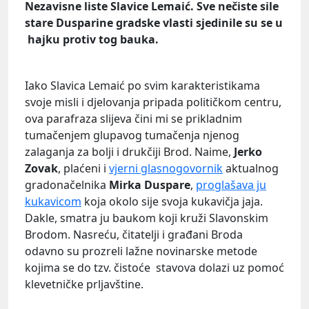
Nezavisne liste Slavice Lemaić. Sve nečiste sile
stare Dusparine gradske vlasti sjedinile su se u
hajku protiv tog bauka.
Iako Slavica Lemaić po svim karakteristikama
svoje misli i djelovanja pripada političkom centru,
ova parafraza slijeva čini mi se prikladnim
tumačenjem glupavog tumačenja njenog
zalaganja za bolji i drukčiji Brod. Naime,
Jerko
Zovak
, plaćeni i
vjerni glasnogovornik
aktualnog
gradonačelnika
Mirka Duspare
,
proglašava ju
kukavicom
koja okolo sije svoja kukavičja jaja.
Dakle, smatra ju baukom koji kruži Slavonskim
Brodom. Nasreću, čitatelji i građani Broda
odavno su prozreli lažne novinarske metode
kojima se do tzv. čistoće stavova dolazi uz pomoć
klevetničke prljavštine.