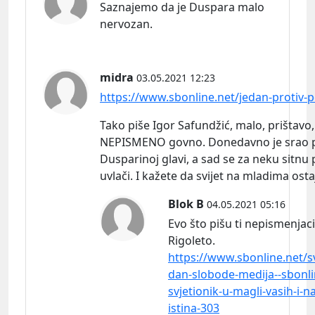
Saznajemo da je Duspara malo
nervozan.
midra
03.05.2021 12:23
https://www.sbonline.net/jedan-protiv-p
Tako piše Igor Safundžić, malo, prištavo,
NEPISMENO govno. Donedavno je srao 
Dusparinoj glavi, a sad se za neku sitnu 
uvlači. I kažete da svijet na mladima osta
Blok B
04.05.2021 05:16
Evo što pišu ti nepismenjaci
Rigoleto.
https://www.sbonline.net/sv
dan-slobode-medija--sbonli
svjetionik-u-magli-vasih-i-n
istina-303