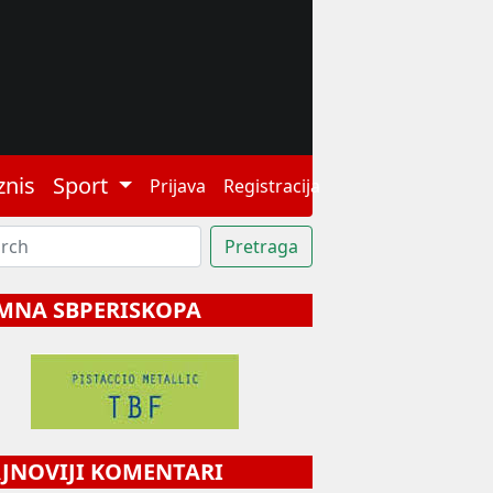
znis
Sport
Prijava
Registracija
MNA SBPERISKOPA
NOVIJI KOMENTARI