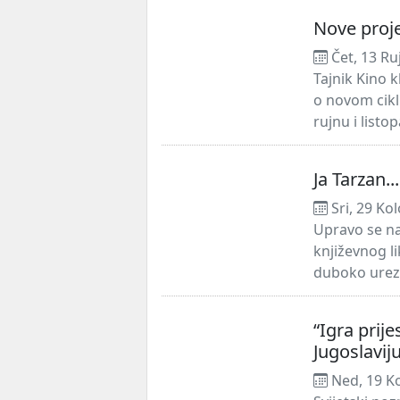
Nove proje
Čet, 13 Ru
Tajnik Kino 
o novom cikl
rujnu i listop
Ja Tarzan..
Sri, 29 Ko
Upravo se na
književnog l
duboko ureza
“Igra prij
Jugoslavij
Ned, 19 K