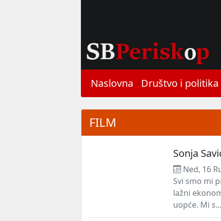
Naslovna
Društvo i politika
FILM
Sonja Savi
Ned, 16 R
Svi smo mi pro
lažni ekonomis
uopće. Mi s..