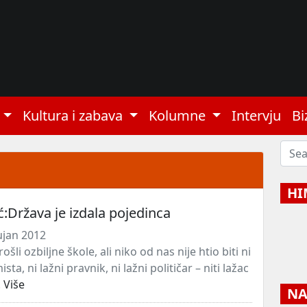
Kultura i zabava
Kolumne
Intervju
Bi
HI
ć:Država je izdala pojedinca
ujan 2012
šli ozbiljne škole, ali niko od nas nije htio biti ni
ta, ni lažni pravnik, ni lažni političar – niti lažac
.
Više
NAJ