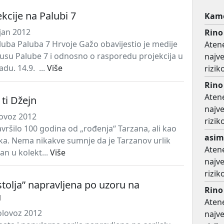
kcije na Palubi 7
Kame
jan 2012
Rino
kluba Paluba 7 Hrvoje Gažo obavijestio je medije
Atene
usu Palube 7 i odnosno o rasporedu projekcija u
najv
adu. 14.9. ...
Više
rizi
Rino
Atene
. ti Džejn
najv
lovoz 2012
rizi
vršilo 100 godina od „rođenja“ Tarzana, ali kao
asim
ika. Nema nikakve sumnje da je Tarzanov urlik
Atene
n u kolekt...
Više
najv
rizi
estolja” napravljena po uzoru na
Rino
u
Atene
olovoz 2012
najv