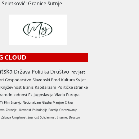
 Seletković: Granice šutnje
G CLOUD
atska
Država
Politika
Društvo
Povijest
ari
Gospodarstvo
Slavonski Brod
Kultura
Svijet
Književnost
Biznis
Kapitalizam
Političke stranke
arodni odnosi
Ex Jugoslavija
Vlada
Europa
am
Film
Intervju
Nacionalizam
Glazba
Manjine
Crkva
stvo
Zdravlje
Likovnost
Psihologija
Poezija
Obrazovanje
a
Zabava
Umjetnost
Znanost
Solidarnost
Internet
Drustvo