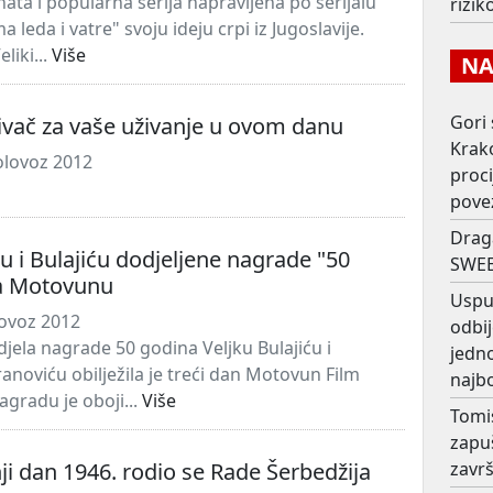
nata i popularna serija napravljena po serijalu
rizi
a leda i vatre" svoju ideju crpi iz Jugoslavije.
liki...
Više
NAJ
Gori 
ivač za vaše uživanje u ovom danu
Krako
olovoz 2012
proc
pove
Drag
u i Bulajiću dodjeljene nagrade "50
SWEE
a Motovunu
Usput
lovoz 2012
odbij
ela nagrade 50 godina Veljku Bulajiću i
jedno
anoviću obilježila je treći dan Motovun Film
najb
nagradu je oboji...
Više
Tomi
zapu
i dan 1946. rodio se Rade Šerbedžija
završ