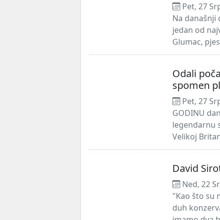
Pet, 27 Sr
Na današnji 
jedan od naj
Glumac, pjes
Odali počas
spomen p
Pet, 27 Sr
GODINU dana 
legendarnu s
Velikoj Brita
David Sir
Ned, 22 S
"Kao što su 
duh konzerva
imamo dva hi