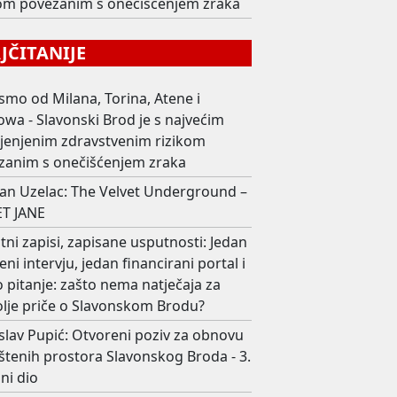
kom povezanim s onečišćenjem zraka
ČITANIJE
smo od Milana, Torina, Atene i
wa - Slavonski Brod je s najvećim
ijenjenim zdravstvenim rizikom
zanim s onečišćenjem zraka
an Uzelac: The Velvet Underground –
T JANE
ni zapisi, zapisane usputnosti: Jedan
eni intervju, jedan financirani portal i
 pitanje: zašto nema natječaja za
olje priče o Slavonskom Brodu?
slav Pupić: Otvoreni poziv za obnovu
štenih prostora Slavonskog Broda - 3.
ni dio