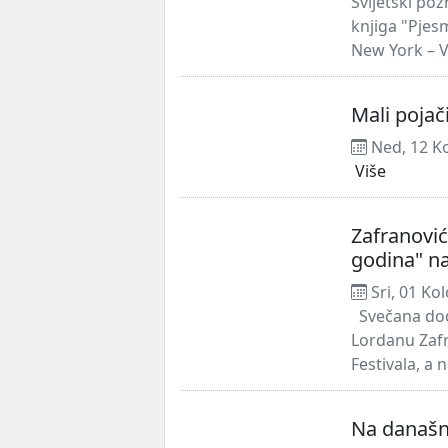
Svijetski poz
knjiga "Pjesm
New York – Ve
Mali pojač
Ned, 12 K
Više
Zafranović
godina" n
Sri, 01 Ko
Svečana dodj
Lordanu Zafr
Festivala, a 
Na današnj