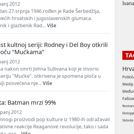
Ivana
panj 2012
dan 27.srpnja 1946.rođen je Rade Šerbedžija,
većih hrvatskih i jugoslavenskih glumaca.
nik i glazbenik Rad...
Više
t kultnoj seriji: Rodney i Del Boy otkrili
loču "Mućkama"
TA
panj 2012
Hrv
nakon smrti Johna Sullivana koji je stvorio
eriju "Mućke", otkrivena je spomena ploča u
Politič
niji posvećena nje...
Više
Mediji
Međun
Fašiz
ota: Batman mrzi 99%
Novinar
rpanj 2012
Ekologij
mnogi proizvodi pop kulture iz 1980-ih odražavali
Sloboda
tivne reakcije Reaganove revolucije, tako i sada
ta, pro...
Više