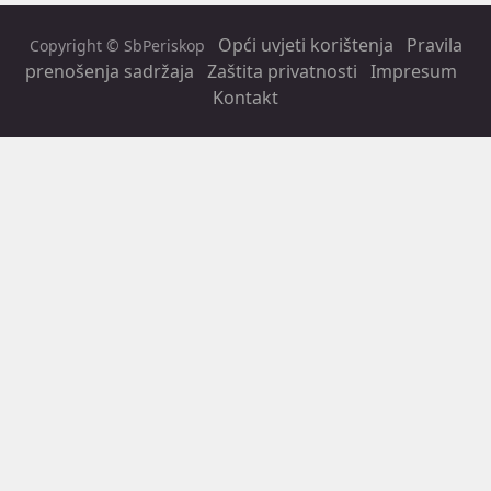
Opći uvjeti korištenja
Pravila
Copyright © SbPeriskop
prenošenja sadržaja
Zaštita privatnosti
Impresum
Kontakt