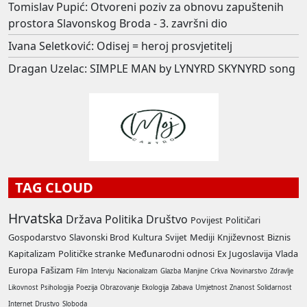
Tomislav Pupić: Otvoreni poziv za obnovu zapuštenih
prostora Slavonskog Broda - 3. završni dio
Ivana Seletković: Odisej = heroj prosvjetitelj
Dragan Uzelac: SIMPLE MAN by LYNYRD SKYNYRD song
TAG CLOUD
Hrvatska
Država
Politika
Društvo
Povijest
Političari
Gospodarstvo
Slavonski Brod
Kultura
Svijet
Mediji
Književnost
Biznis
Kapitalizam
Političke stranke
Međunarodni odnosi
Ex Jugoslavija
Vlada
Europa
Fašizam
Film
Intervju
Nacionalizam
Glazba
Manjine
Crkva
Novinarstvo
Zdravlje
Likovnost
Psihologija
Poezija
Obrazovanje
Ekologija
Zabava
Umjetnost
Znanost
Solidarnost
Internet
Drustvo
Sloboda