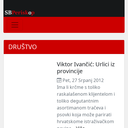
DRUŠTVO
Viktor Ivančić: Urlici iz
provincije
Pet, 27 Srpanj 2012
Ima li krčme s toliko
raskalašenom klijentelom i
toliko degutantnim
asortimanom tračeva i
psovki koja može parirati
hrvatskome istraživačkom