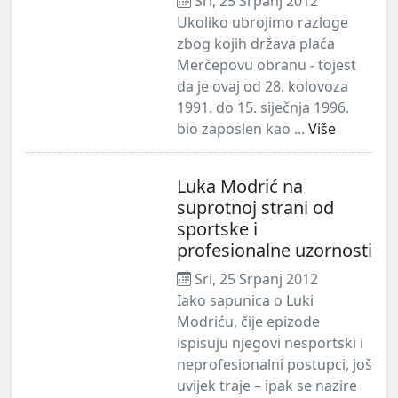
Sri, 25 Srpanj 2012
Ukoliko ubrojimo razloge
zbog kojih država plaća
Merčepovu obranu - tojest
da je ovaj od 28. kolovoza
1991. do 15. siječnja 1996.
bio zaposlen kao ...
Više
Luka Modrić na
suprotnoj strani od
sportske i
profesionalne uzornosti
Sri, 25 Srpanj 2012
Iako sapunica o Luki
Modriću, čije epizode
ispisuju njegovi nesportski i
neprofesionalni postupci, još
uvijek traje – ipak se nazire