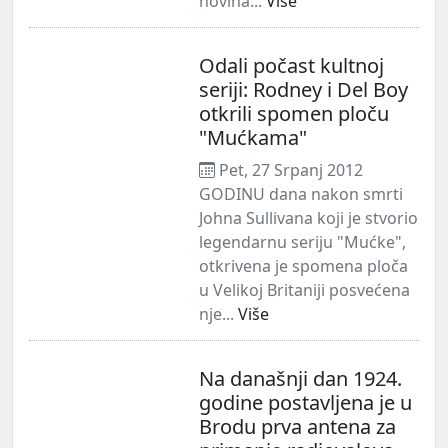
novina...
Više
Odali počast kultnoj
seriji: Rodney i Del Boy
otkrili spomen ploču
"Mućkama"
Pet, 27 Srpanj 2012
GODINU dana nakon smrti
Johna Sullivana koji je stvorio
legendarnu seriju "Mućke",
otkrivena je spomena ploča
u Velikoj Britaniji posvećena
nje...
Više
Na današnji dan 1924.
godine postavljena je u
Brodu prva antena za