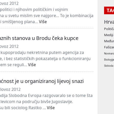
lovoz 2012
olitici i njihovim političkim i vojnim
TA
ma u svetu mislim sve najgore... To je kombinacija
Hrv
 i smišljenog plana...
Više
Politič
Mediji
aznih stanova u Brodu čeka kupce
Međun
lovoz 2012
Fašiz
u kupoprodaju nekretnina putem agencija za
Novinar
 i bez statističkih pokazatelja o funkcioniranju
Ekologij
jem se reguli...
Više
Sloboda
nost je u organiziranoj lijevoj snazi
lovoz 2012
dija Slobodna Evropa razgovaralo se o tome šta
 levicom na području bivše Jugoslavije.
u bili sociolog Rastko ...
Više