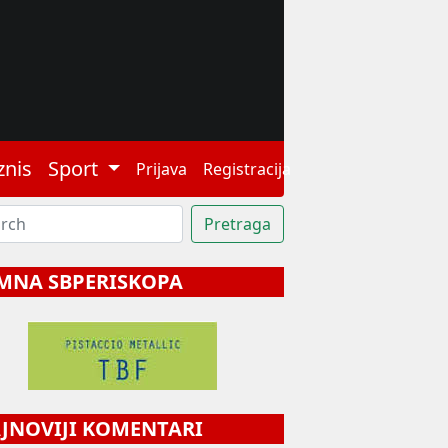
znis
Sport
Prijava
Registracija
MNA SBPERISKOPA
NOVIJI KOMENTARI