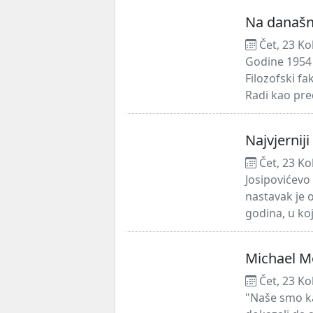
Na današn
Čet, 23 Ko
Godine 1954
Filozofski fa
Radi kao pre
Najvjerniji
Čet, 23 Ko
Josipovićevo
nastavak je 
godina, u koj
Michael Mo
Čet, 23 Ko
"Naše smo ka