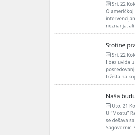
Sri, 22 Ko
O američkoj p
intervencija
neznanja, ali
Stotine pr
Sri, 22 Ko
I bez uvida 
posredovanje,
tržišta na ko
Naša buduć
Uto, 21 Ko
U “Mostu” Ra
se dešava sa
Sagovornici s