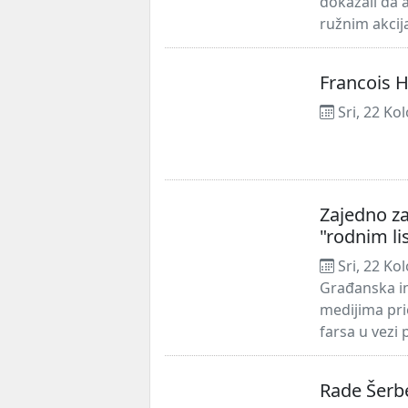
dokazali da a
ružnim akcij
Francois H
Sri, 22 Ko
..
Zajedno z
"rodnim li
Sri, 22 Ko
Građanska in
medijima pri
farsa u vezi 
Rade Šerb