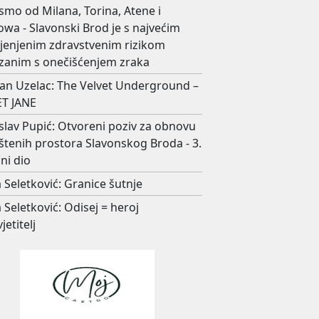
smo od Milana, Torina, Atene i
wa - Slavonski Brod je s najvećim
ijenjenim zdravstvenim rizikom
zanim s onečišćenjem zraka
an Uzelac: The Velvet Underground –
T JANE
slav Pupić: Otvoreni poziv za obnovu
štenih prostora Slavonskog Broda - 3.
ni dio
 Seletković: Granice šutnje
 Seletković: Odisej = heroj
jetitelj