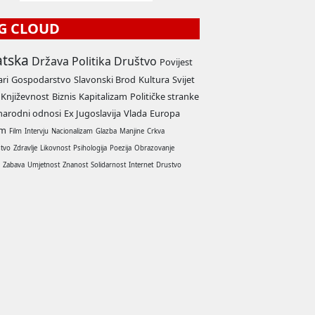
G CLOUD
atska
Država
Politika
Društvo
Povijest
ari
Gospodarstvo
Slavonski Brod
Kultura
Svijet
Književnost
Biznis
Kapitalizam
Političke stranke
arodni odnosi
Ex Jugoslavija
Vlada
Europa
am
Film
Intervju
Nacionalizam
Glazba
Manjine
Crkva
stvo
Zdravlje
Likovnost
Psihologija
Poezija
Obrazovanje
a
Zabava
Umjetnost
Znanost
Solidarnost
Internet
Drustvo