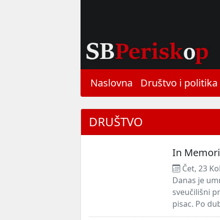
Naslovna
Društvo i politika
DRUŠTVO
In Memoria
Čet, 23 Ko
Danas je umr
sveučilišni 
pisac. Po dub