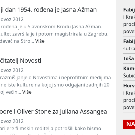
ji dan 1954. rođena je Jasna Ažman
Fabi
i Kra
lovoz 2012
proc
 rođena je u Slavonskom Brodu Jasna Ažman.
pove
kultet završila je i potom magistrirala u Zagrebu.
davač na Stro...
Više
Fabi
sutra
Toša
 čitatelj Novosti
Kame
lovoz 2012
Šubić
 razmišljanje o Novostima i neprofitnim medijima
one iste kulture na kojoj smo odgajani zadnjih 20
Horv
oj većin...
Više
i Kra
proc
pove
ore i Oliver Stone za Juliana Assangea
lovoz 2012
NAJ
rijere filmskih reditelja potrošili kako bismo