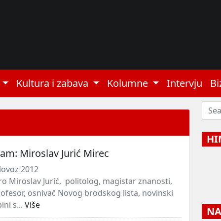
Kultura i zabava
Kolumne
Intervju
Bi
HI
m: Miroslav Jurić Mirec
lovoz 2012
o Miroslav Jurić, politolog, magistar znanosti,
profesor, osnivač Novog brodskog lista, novinski
ini s...
Više
NAJ