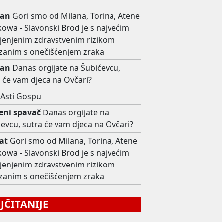
jan
Gori smo od Milana, Torina, Atene
kowa - Slavonski Brod je s najvećim
ijenjenim zdravstvenim rizikom
zanim s onečišćenjem zraka
jan
Danas orgijate na Šubićevcu,
 će vam djeca na Ovčari?
Asti Gospu
ni spavač
Danas orgijate na
evcu, sutra će vam djeca na Ovčari?
at
Gori smo od Milana, Torina, Atene
kowa - Slavonski Brod je s najvećim
ijenjenim zdravstvenim rizikom
zanim s onečišćenjem zraka
ČITANIJE