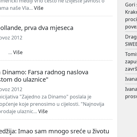
merički mediji vrlo često ne izvjeste javnost o
Gori 
ama naše Vla...
Više
Krako
proc
pove
ollande, prva dva mjeseca
Drag
lovoz 2012
SWEE
.
Više
Tomi
zapu
završ
a Dinamo: Farsa radnog naslova
stom do ulaznice"
Ivana
Ivana
lovoz 2012
prosv
icijativa "Zajedno za Dinamo" poslala je
općenje koje prenosimo u cijelosti. "Najnovija
prodaje ulaznic...
Više
edžija: Imao sam mnogo sreće u životu